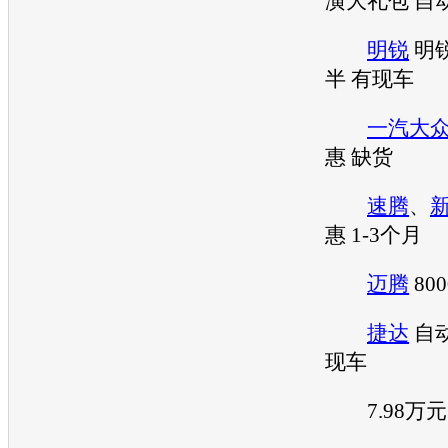
潢大礼包 自
明锐
明
半 有现车
一汽大
惠 缺货
速腾
、
惠 1-3个月
迈腾
80
捷达
自
现车
7.98万元