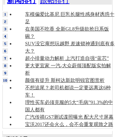
新闻排行
跟帖排行
车模偏爱比基尼 巨乳长腿性感身材诱惑十
足
在美国不吃香 全新GL8升级欲抢日系饭
碗？
SUV没它甭想玩越野 差速锁神通到底有多
大？
超小排量动力解析 上汽打造自强“蓝芯”
更大更宜家 一汽-大众蔚领顶配版实拍解
析
颜值有提升 斯柯达新款明锐官图赏析
不想追尾？老司机都说一定要远离这6种
车！
理性买车必须克服的5大“毛病”91.3%的中
国人都有
广汽传祺GS7测试谍照曝光 配大尺寸屏幕
宝沃2017还会火么，会不会重复观致之路