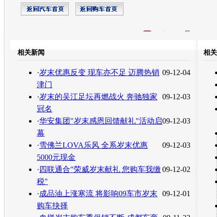
开心网
人人网
豆瓣
相关新闻
相关
转发至：
·
岁末优惠反变 现车亦不足 迈腾热销
09-12-04
津门
·
岁末的吴江足坛再燃战火 奔驰独家
09-12-03
冠名
·
华安集团"岁末感恩回馈献礼"活动启
09-12-03
幕
·
雪佛兰LOVA乐风 全系岁末优惠
09-12-03
5000元现金
·
四联通合"荣威岁末献礼 您购车我缴
09-12-02
税"
·
成品油上涨寒流 将影响09车市岁末
09-12-01
购车抉择