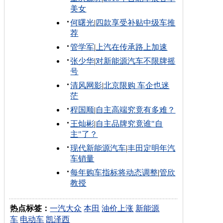
美女
何曙光
|
四款享受补贴中级车推
荐
管学军
|
上汽在传承路上加速
张少华
|
对新能源汽车不限牌摇
号
清风网影
|
北京限购 车企也迷
茫
程国顺
|
自主高端究竟有多难？
王灿彬
|
自主品牌究竟谁"自
主"了？
现代新能源汽车
|
丰田定明年汽
车销量
每年购车指标将动态调整
|
管欣
教授
热点标签：
一汽大众
本田
油价上涨
新能源
车
电动车
凯泽西