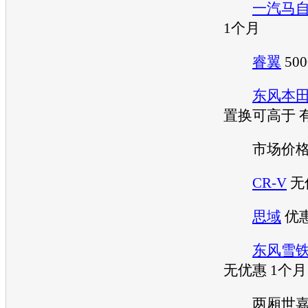
一汽马
1个月
睿翼
50
东风本
置换可高于 
市场价格2
CR-V
无
思域
优惠
东风雪
无优惠 1个月
两厢
世