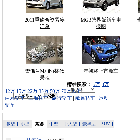
2011重磅合资紧凑
MG3跨界版新车申
汇总
报图
雪佛兰Malibu替代
年初将上市新车
景程
车型搜索：
精准搜索：
5万
8万
12万
15万
22万
35万
50万
70万以上
两厢轿车
|
三厢轿车
|
旅行轿车
|
敞篷轿车
|
运动
轿车
微型
小型
紧凑
中型
中大型
豪华型
SUV