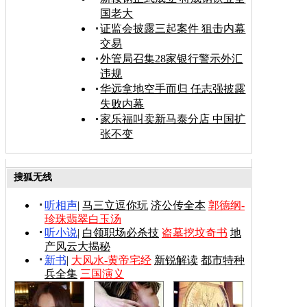
国老大
证监会披露三起案件 狙击内幕
交易
外管局召集28家银行警示外汇
违规
华远拿地空手而归 任志强披露
失败内幕
家乐福叫卖新马泰分店 中国扩
张不变
搜狐无线
听相声
|
马三立逗你玩
济公传全本
郭德纲-
珍珠翡翠白玉汤
听小说
|
白领职场必杀技
盗墓挖坟奇书
地
产风云大揭秘
新书
|
大风水-黄帝宅经
新锐解读
都市特种
兵全集
三国演义