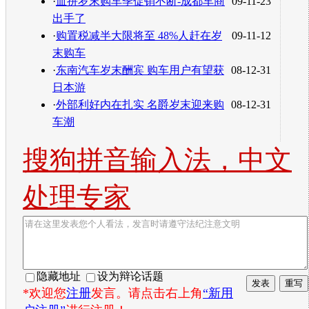
·
血拼岁末购车季促销不断-成都车商
09-11-23
出手了
·
购置税减半大限将至 48%人赶在岁
09-11-12
末购车
·
东南汽车岁末酬宾 购车用户有望获
08-12-31
日本游
·
外部利好内在扎实 名爵岁末迎来购
08-12-31
车潮
搜狗拼音输入法，中文
处理专家
隐藏地址
设为辩论话题
*欢迎您
注册
发言。请点击右上角
“新用