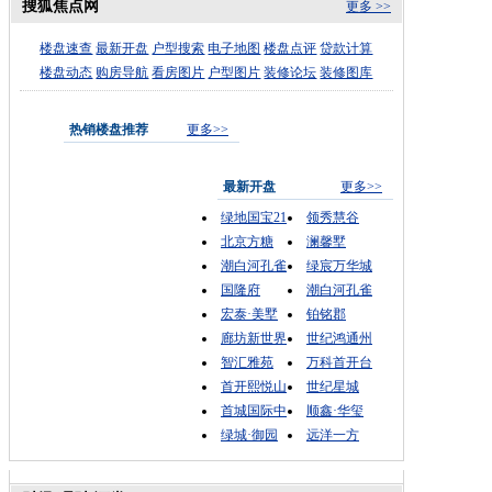
搜狐焦点网
更多 >>
楼盘速查
最新开盘
户型搜索
电子地图
楼盘点评
贷款计算
楼盘动态
购房导航
看房图片
户型图片
装修论坛
装修图库
热销楼盘推荐
更多>>
最新开盘
更多>>
绿地国宝21
领秀慧谷
北京方糖
澜馨墅
潮白河孔雀
绿宸万华城
国隆府
潮白河孔雀
宏泰·美墅
铂铭郡
廊坊新世界
世纪鸿通州
智汇雅苑
万科首开台
首开熙悦山
世纪星城
首城国际中
顺鑫·华玺
绿城·御园
远洋一方