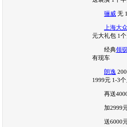
骊威
无 
上海大
元大礼包 1
经典
领
有现车
朗逸
20
1999元 1-3
再送400
加2999
送6000