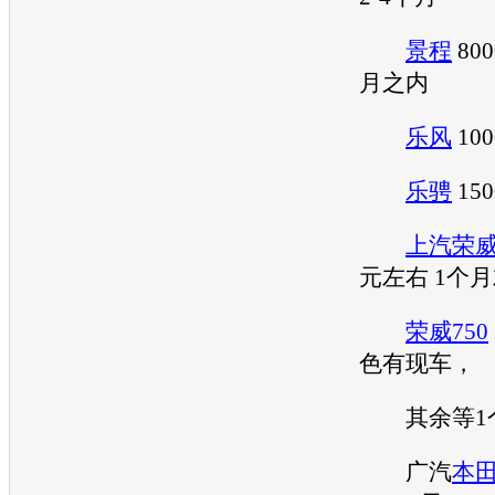
景程
800
月之内
乐风
10
乐骋
15
上汽荣
元左右 1个
荣威750
色有现车，
其余等1
广汽
本