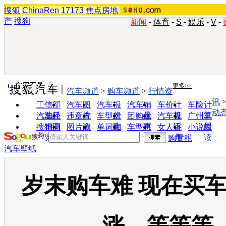
搜狐
ChinaRen
17173
焦点房地
产
搜狗
新闻
-
体育
-
S
-
娱乐
-
V
-
实用工具
更多>>
汽车频道
>
购车频道
>
行情资
讯
工信部
汽车图
汽车报
汽车销
车价计
车险计
动
油耗
片
价
量
算
算
汽车经
违章查
车型对
团购优
汽车投
广州车
销商
询
比
惠
诉
展
搜狗浏
图片欣
单词翻
车型查
女人宝
小说阅
览器
赏
译
询
典
读
购置税
汽车壁纸
岁末购车难 现在买