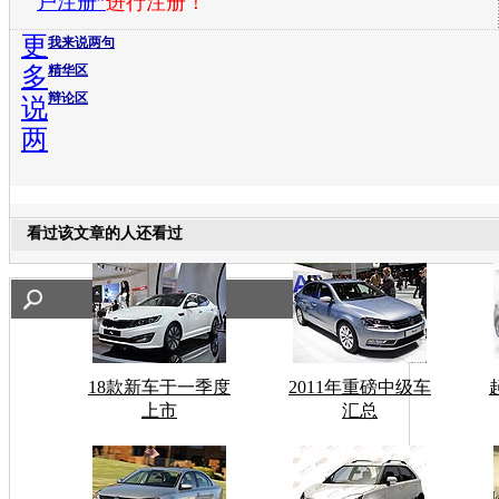
户注册”
进行注册！
更
我来说两句
多
精华区
辩论区
说
两
看过该文章的人还看过
18款新车于一季度
2011年重磅中级车
上市
汇总