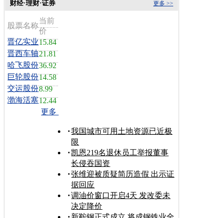
财经·理财·证券
更多 >>
当前
股票名称
价
晋亿实业
15.84
晋西车轴
21.81
哈飞股份
36.92
巨轮股份
14.58
交运股份
8.99
渤海活塞
12.44
更多
我国城市可用土地资源已近极
限
凯恩219名退休员工举报董事
长侵吞国资
张维迎被质疑简历造假 出示证
据回应
调油价窗口开启4天 发改委未
决定降价
新鞍钢正式成立 将成钢铁业全