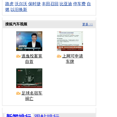
路虎
沃尔沃
保时捷
丰田召回
比亚迪
停车费
自
燃
以旧换新
搜狐汽车视频
更多 >>
逃逸投案算
上网可申请
自首
车牌
足球名宿车
祸亡