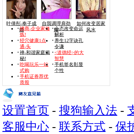
叶倩彤-奉子成
自我调理肩劲
如何改变居家
禅商-企业家修
心态改变命运
婚
腰
风水
炼!
解析
经穴健康1点
养生12字诀孔
通-头
令谦
禅-和谐家庭揭
<道德经>的大
秘!
智慧
吃喝玩乐一站
手机签名彰显
式购
个性
手机证券荐优
质股
设置首页
-
搜狗输入法
-
客服中心
-
联系方式
-
保