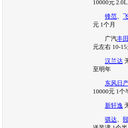
10000元 2.
锋范
、
元 1个月
广汽
丰
元左右 10-1
汉兰达
至明年
东风日
10000元 1
新轩逸
无
骐达
、
送装潢 1个