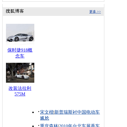
更多 >>
保时捷918概
念车
改装法拉利
575M
宋文楷
|
新普瑞斯衬中国电动车
尴尬
重庆森林
|
2010年台北车展香车