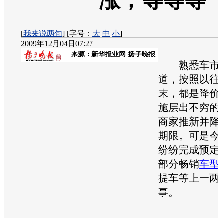
涨，等等等
[
我来说两句
] [字号：
大
中
小
]
2009年12月04日07:27
来源：
新华报业网-扬子晚报
熟悉车市
道，按照以
末，都是降
施层出不穷
商家推新并
期限。可是
纷纷完成预
部分畅销
车
提车等上一
事。