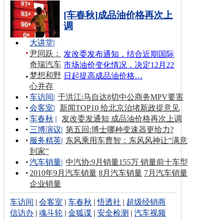
[车春秋]成品油价格再次上
调
大讲堂
|
尹同跃：
发改委发布通知，结合近期国际
奇瑞汽车
市场油价变化情况，决定12月22
梦想和野
日起提高成品油价格…
心并存
车访间
|
于洪江:马自达8切中公商务MPV要害
会客室
|
新闻TOP10 给北京治堵新政提意见
车春秋
|
发改委发通知 成品油价格再次上调
三博演议
|
第五回:博士哪种变速器更给力?
服务精英
|
东风乘用车曹智：东风风神让“满意
到家”
汽车销量
|
中汽协:9月销量155万 销量前十车型
2010年9月汽车销量
8月汽车销量
7月汽车销量
企业销量
车访间
|
会客室
|
车春秋
|
悟透社
|
超级经销商
信访办
|
魂斗轮
|
金狐谍
|
安全检测
|
汽车视频