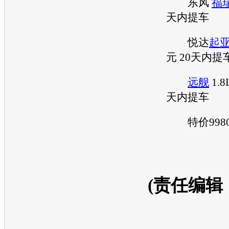
东风
福
天内提车
悦达
起
元 20天内提
远舰
1.8
天内提车
特价9980
(责任编辑