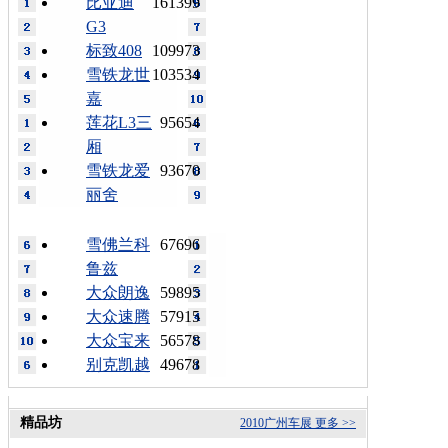
比亚迪
161399
G3
标致408
109973
雪铁龙世
103534
嘉
莲花L3三
95654
厢
雪铁龙爱
93670
丽舍
雪佛兰科
67696
鲁兹
大众朗逸
59895
大众速腾
57915
大众宝来
56578
别克凯越
49678
精品坊
2010广州车展
更多 >>