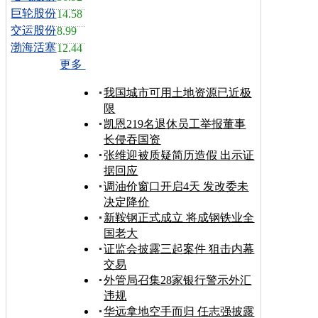
巨轮股份
14.58
交运股份
8.99
渤海活塞
12.44
更多
我国城市可用土地资源已近极
限
凯恩219名退休员工举报董事
长侵吞国资
张维迎被质疑简历造假 出示证
据回应
调油价窗口开启4天 发改委未
决定降价
新鞍钢正式成立 将成钢铁业全
国老大
证监会披露三起案件 狙击内幕
交易
外管局召集28家银行警示外汇
违规
华远拿地空手而归 任志强披露