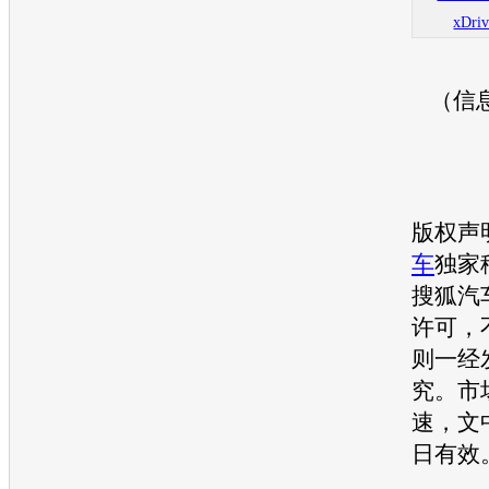
xDriv
（信
版权声
车
独家
搜狐汽
许可，
则一经
究。市
速，文
日有效