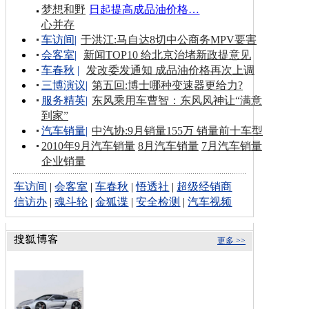
梦想和野
日起提高成品油价格…
心并存
车访间
|
于洪江:马自达8切中公商务MPV要害
会客室
|
新闻TOP10 给北京治堵新政提意见
车春秋
|
发改委发通知 成品油价格再次上调
三博演议
|
第五回:博士哪种变速器更给力?
服务精英
|
东风乘用车曹智：东风风神让“满意
到家”
汽车销量
|
中汽协:9月销量155万 销量前十车型
2010年9月汽车销量
8月汽车销量
7月汽车销量
企业销量
车访间
|
会客室
|
车春秋
|
悟透社
|
超级经销商
信访办
|
魂斗轮
|
金狐谍
|
安全检测
|
汽车视频
更多 >>