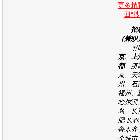
更多精彩
回“
招
（兼职
招聘
京
、
上
都
、济
京、天
州、石
福州、
哈尔滨
岛、长
肥 长春
鲁木齐 
个城市