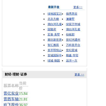
最新开盘
更多>>
绿地国宝21
领秀慧谷
北京方糖
澜馨墅
潮白河孔雀
绿宸万华城
国隆府
潮白河孔雀
宏泰·美墅
铂铭郡
廊坊新世界
世纪鸿通州
智汇雅苑
万科首开台
首开熙悦山
世纪星城
首城国际中
顺鑫·华玺
绿城·御园
远洋一方
财经·理财·证券
更多 >>
当前
股票名称
价
晋亿实业
15.84
晋西车轴
21.81
哈飞股份
36.92