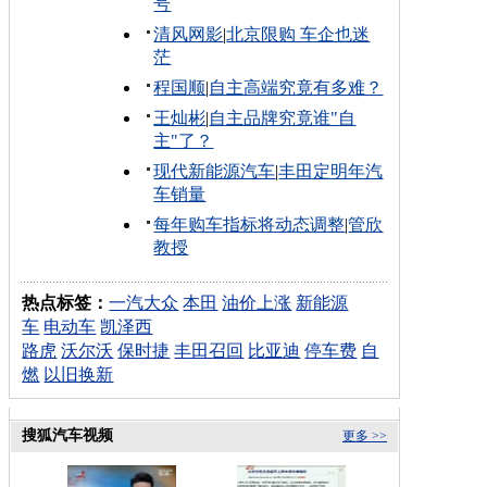
号
清风网影
|
北京限购 车企也迷
茫
程国顺
|
自主高端究竟有多难？
王灿彬
|
自主品牌究竟谁"自
主"了？
现代新能源汽车
|
丰田定明年汽
车销量
每年购车指标将动态调整
|
管欣
教授
热点标签：
一汽大众
本田
油价上涨
新能源
车
电动车
凯泽西
路虎
沃尔沃
保时捷
丰田召回
比亚迪
停车费
自
燃
以旧换新
搜狐汽车视频
更多 >>