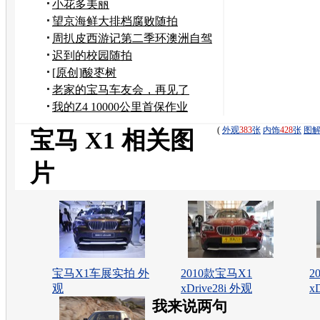
小花多美丽
望京海鲜大排档腐败随拍
周扒皮西游记第二季环澳洲自驾
迟到的校园随拍
[原创]酸枣树
老家的宝马车友会，再见了
我的Z4 10000公里首保作业
(
外观
383
张
内饰
428
张
图
宝马 X1 相关图
片
宝马X1车展实拍 外
2010款宝马X1
2
观
xDrive28i 外观
x
我来说两句