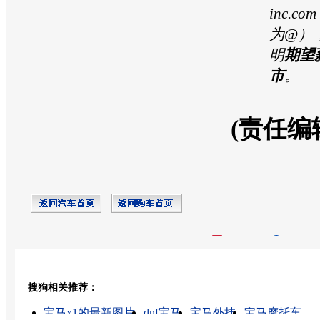
inc.
为@）
明
期望
市
。
(责任编
开心网
人人网
豆瓣
搜狗相关推荐：
转发至：
宝马x1的最新图片
dnf宝马
宝马外挂
宝马摩托车