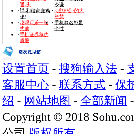
通-头
令谦
禅-和谐家庭揭
<道德经>的大
秘!
智慧
吃喝玩乐一站
手机签名彰显
式购
个性
手机证券荐优
质股
设置首页
-
搜狗输入法
-
客服中心
-
联系方式
-
保
绍
-
网站地图
-
全部新闻
Copyright
©
2018 Sohu.com
公司
版权所有