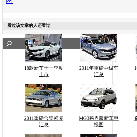
看过该文章的人还看过
18款新车于一季度
2011年重磅中级车
上市
汇总
2011重磅合资紧凑
MG3跨界版新车申
汇总
报图