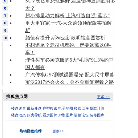
SUV没它甭想玩越野 差速锁神通到底有多
大？
超小排量动力解析 上汽打造自强“蓝芯”
更大更宜家 一汽-大众蔚领顶配版实拍解
析
颜值有提升 斯柯达新款明锐官图赏析
不想追尾？老司机都说一定要远离这6种
车！
理性买车必须克服的5大“毛病”91.3%的中
国人都有
广汽传祺GS7测试谍照曝光 配大尺寸屏幕
宝沃2017还会火么，会不会重复观致之路
搜狐焦点网
更多 >>
楼盘速查
最新开盘
户型搜索
电子地图
楼盘点评
贷款计算
楼盘动态
购房导航
看房图片
户型图片
装修论坛
装修图库
热销楼盘推荐
更多>>