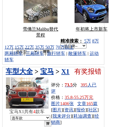
雪佛兰Malibu替代
年初将上市新车
景程
车型搜索：
精准搜索：
5万
8万
12万
15万
22万
35万
50万
70万以上
两厢轿车
|
三厢轿车
|
旅行轿车
|
敞篷轿车
|
运动
轿车
车型大全
>
宝马
>
X1
有奖报错
评分：
73.5
分
395
人已
评
价格：
35.8-55.25万元
图片
1406
张
文章
165
篇
[
图片
][
资讯
][
报价
][
社区
]
宝马X1共有
4
款车
[
我来评分
][
耗油调查
][
经
销商
]