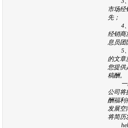
3、
市场经
先；
4、
经销商
息员团
5、
的文章
您提供
稿酬。
一经
公司将
酬福利
发展空
将简历
hehe