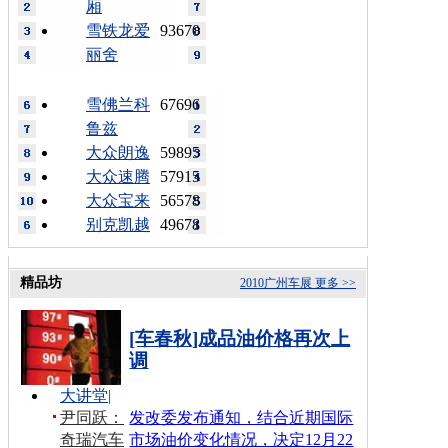
厢
雪铁龙爱
93670
丽舍
雪佛兰科
67696
鲁兹
大众朗逸
59895
大众速腾
57915
大众宝来
56578
别克凯越
49678
精品坊
2010广州车展
更多 >>
[车春秋]成品油价格再次上
调
大讲堂
|
尹同跃：
发改委发布通知，结合近期国际
奇瑞汽车
市场油价变化情况，决定12月22