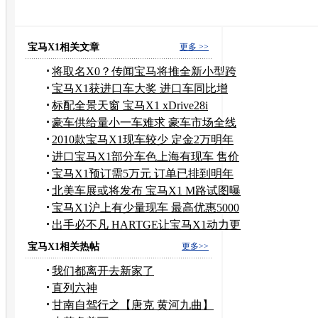
宝马的高清视频
宝马汽车
宝马mini
华晨宝马
宝马3
宝马z4价格
宝马X1相关文章
更多 >>
将取名X0？传闻宝马将推全新小型跨
界车
宝马X1获进口车大奖 进口车同比增
92.5%
标配全景天窗 宝马X1 xDrive28i
豪车供给量小一车难求 豪车市场全线
爆棚
2010款宝马X1现车较少 定金2万明年
提车
进口宝马X1部分车色上海有现车 售价
不变
宝马X1预订需5万元 订单已排到明年
年底
北美车展或将发布 宝马X1 M路试图曝
光
宝马X1沪上有少量现车 最高优惠5000
元
出手必不凡 HARTGE让宝马X1动力更
带劲
宝马X1相关热帖
更多>>
我们都离开去新家了
直列六神
甘南自驾行之【唐克 黄河九曲】