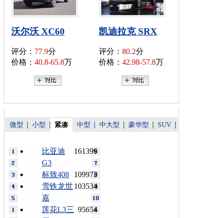
沃尔沃 XC60
凯迪拉克 SRX
评分：
77.9
分
评分：
80.2
分
价格：
40.8-65.8
万
价格：
42.98-57.8
万
微型
小型
紧凑
中型
中大型
豪华型
SUV
比亚迪
161399
G3
标致408
109973
雪铁龙世
103534
嘉
莲花L3三
95654