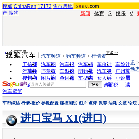
搜狐
ChinaRen
17173
焦点房地
产
搜狗
新闻
-
体育
-
S
-
娱乐
-
V
-
实用工具
更多>>
汽车频道
>
购车频道
>
行情资
讯
工信部
汽车图
汽车报
汽车销
车价计
车险计
动
油耗
片
价
量
算
算
汽车经
违章查
车型对
团购优
汽车投
广州车
销商
询
比
惠
诉
展
搜狗浏
图片欣
单词翻
车型查
女人宝
小说阅
览器
赏
译
询
典
读
购置税
汽车壁纸
车型综述
行情-报价
参数配置
碰撞测试
图片
点评
保养
油耗
文章
论坛
进口宝马 X1(进口)