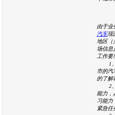
由于业
汽车
现
地区（
场信息
工作要
1、
市的汽
的了解
2、
能力，
习能力
紧急任