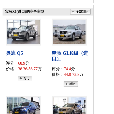
宝马X1(进口)的竞争车型
奥迪 Q5
奔驰 GLK级（进
口）
评分：
68.9
分
价格：
38.36-56.77
万
评分：
74.4
分
价格：
44.8-72.8
万