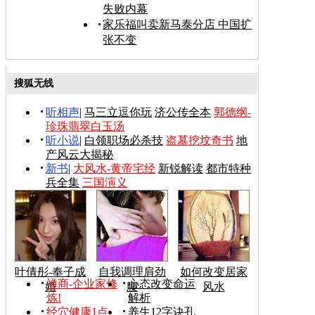
失败内幕
家乐福叫卖新马泰分店 中国扩
张不变
搜狐无线
听相声
|
马三立逗你玩
济公传全本
郭德纲-
珍珠翡翠白玉汤
听小说
|
白领职场必杀技
盗墓挖坟奇书
地
产风云大揭秘
新书
|
大风水-黄帝宅经
新锐解读
都市特种
兵全集
三国演义
叶倩彤-奉子成
自我调理肩劲
如何改变居家
禅商-企业家修
心态改变命运
婚
腰
风水
炼!
解析
经穴健康1点
养生12字诀孔