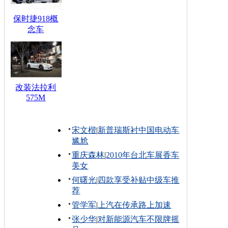
保时捷918概
念车
改装法拉利
575M
宋文楷
|
新普瑞斯衬中国电动车
尴尬
重庆森林
|
2010年台北车展香车
美女
何曙光
|
四款享受补贴中级车推
荐
管学军
|
上汽在传承路上加速
张少华
|
对新能源汽车不限牌摇