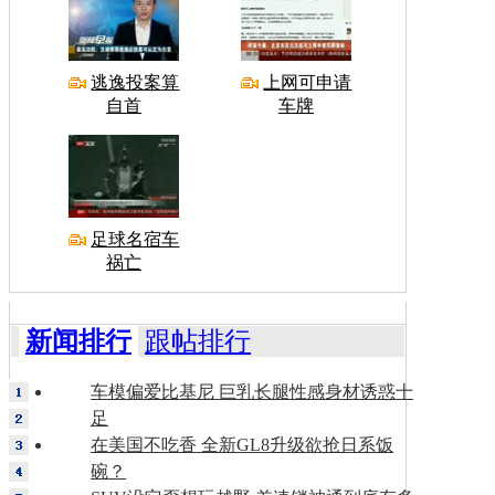
逃逸投案算
上网可申请
自首
车牌
足球名宿车
祸亡
新闻排行
跟帖排行
车模偏爱比基尼 巨乳长腿性感身材诱惑十
足
在美国不吃香 全新GL8升级欲抢日系饭
碗？