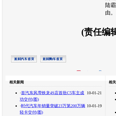
陆霸
由。
(责任编
开心网
人人网
豆瓣
相关新闻
相关
转发至：
·
首汽东风雪铁龙4S店首批C5车主成
10-01-21
功交付(图)
·
时代汽车年销量突破23万第200万辆
10-01-19
轻卡交付(图)