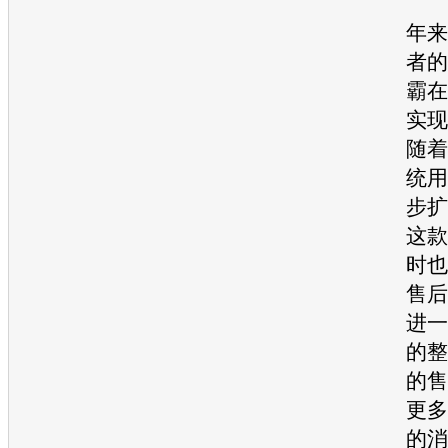
据
年来
者的
霸在
实现
随着
统用
步扩
这款
时也
售后
进一
的整
的售
更多
的消