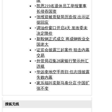
限
凯恩219名退休员工举报董事
长侵吞国资
张维迎被质疑简历造假 出示证
据回应
调油价窗口开启4天 发改委未
决定降价
新鞍钢正式成立 将成钢铁业全
国老大
证监会披露三起案件 狙击内幕
交易
外管局召集28家银行警示外汇
违规
华远拿地空手而归 任志强披露
失败内幕
家乐福叫卖新马泰分店 中国扩
张不变
搜狐无线