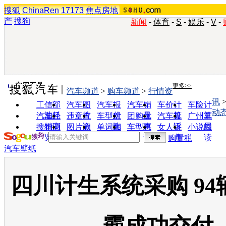
搜狐
ChinaRen
17173
焦点房地
产
搜狗
新闻
-
体育
-
S
-
娱乐
-
V
-
实用工具
更多>>
汽车频道
>
购车频道
>
行情资
讯
工信部
汽车图
汽车报
汽车销
车价计
车险计
动
油耗
片
价
量
算
算
汽车经
违章查
车型对
团购优
汽车投
广州车
销商
询
比
惠
诉
展
搜狗浏
图片欣
单词翻
车型查
女人宝
小说阅
览器
赏
译
询
典
读
购置税
汽车壁纸
四川计生系统采购 9