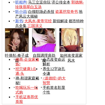
听相声
|
马三立逗你玩
济公传全本
郭德纲-
珍珠翡翠白玉汤
听小说
|
白领职场必杀技
盗墓挖坟奇书
地
产风云大揭秘
新书
|
大风水-黄帝宅经
新锐解读
都市特种
兵全集
三国演义
叶倩彤-奉子成
自我调理肩劲
如何改变居家
禅商-企业家修
心态改变命运
婚
腰
风水
炼!
解析
经穴健康1点
养生12字诀孔
通-头
令谦
禅-和谐家庭揭
<道德经>的大
秘!
智慧
吃喝玩乐一站
手机签名彰显
式购
个性
手机证券荐优
质股