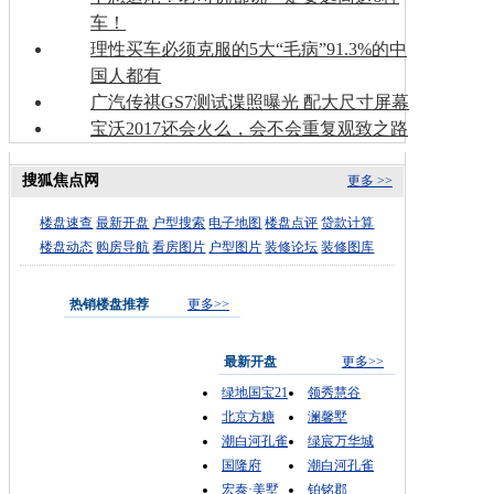
车！
理性买车必须克服的5大“毛病”91.3%的中
国人都有
广汽传祺GS7测试谍照曝光 配大尺寸屏幕
宝沃2017还会火么，会不会重复观致之路
搜狐焦点网
更多 >>
楼盘速查
最新开盘
户型搜索
电子地图
楼盘点评
贷款计算
楼盘动态
购房导航
看房图片
户型图片
装修论坛
装修图库
热销楼盘推荐
更多>>
最新开盘
更多>>
绿地国宝21
领秀慧谷
北京方糖
澜馨墅
潮白河孔雀
绿宸万华城
国隆府
潮白河孔雀
宏泰·美墅
铂铭郡