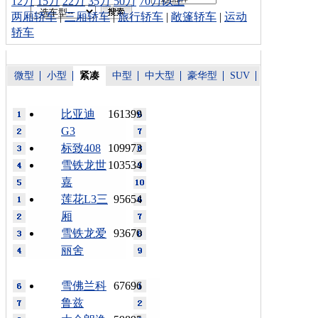
12万
15万
22万
35万
50万
70万以上
两厢轿车
|
三厢轿车
|
旅行轿车
|
敞篷轿车
|
运动
轿车
微型
小型
紧凑
中型
中大型
豪华型
SUV
比亚迪
161399
G3
标致408
109973
雪铁龙世
103534
嘉
莲花L3三
95654
厢
雪铁龙爱
93670
丽舍
雪佛兰科
67696
鲁兹