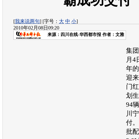
霸成功交付
[
我来说两句
] [字号：
大
中
小
]
2010年02月08日09:20
来源：
四川在线-华西都市报
作者：文雅
精
集团
月4
年的
迎来
门红
划生
94
川宁
付。
批配