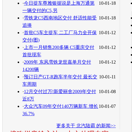
·
今日提车尊雅银据说是上海万通第
10-01-18
一辆交付的C5,另
·
雪铁龙C5西南地区交付 舒适性能受
10-01-18
追捧
·
首批C5车主提车 二工厂马力全开保
10-01-12
交付(图)
·
上市一月销售200多辆 C5重庆交付
10-01-12
首批现车
·
2009年 东风雪铁龙世嘉单月交付
10-01-12
14200辆
·
预订日产GT-R跑车半年交付 最长交
10-01-11
车周期
·
12月交付过万!新爱丽舍2009年交付
10-01-08
近8万
·
大众汽车09年交付140万辆新车 增长
10-01-07
36.7%
更多关于
北汽陆霸
的新闻>>