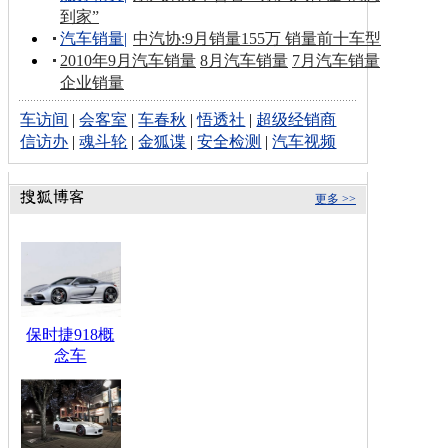
到家”
汽车销量
|
中汽协:9月销量155万 销量前十车型
2010年9月汽车销量
8月汽车销量
7月汽车销量
企业销量
车访间
|
会客室
|
车春秋
|
悟透社
|
超级经销商
信访办
|
魂斗轮
|
金狐谍
|
安全检测
|
汽车视频
更多 >>
保时捷918概
念车