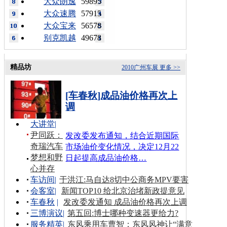
大众朗逸
59895
大众速腾
57915
大众宝来
56578
别克凯越
49678
精品坊
2010广州车展
更多 >>
[车春秋]成品油价格再次上
调
大讲堂
|
尹同跃：
发改委发布通知，结合近期国际
奇瑞汽车
市场油价变化情况，决定12月22
梦想和野
日起提高成品油价格…
心并存
车访间
|
于洪江:马自达8切中公商务MPV要害
会客室
|
新闻TOP10 给北京治堵新政提意见
车春秋
|
发改委发通知 成品油价格再次上调
三博演议
|
第五回:博士哪种变速器更给力?
服务精英
|
东风乘用车曹智：东风风神让“满意