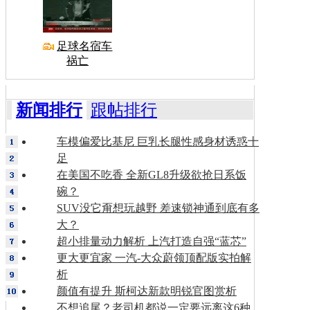
足球名宿车
祸亡
新闻排行
跟帖排行
车模偏爱比基尼 巨乳长腿性感身材诱惑十
足
在美国不吃香 全新GL8升级欲抢日系饭
碗？
SUV没它甭想玩越野 差速锁神通到底有多
大？
超小排量动力解析 上汽打造自强“蓝芯”
更大更宜家 一汽-大众蔚领顶配版实拍解
析
颜值有提升 斯柯达新款明锐官图赏析
不想追尾？老司机都说一定要远离这6种