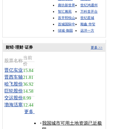
廊坊新世界
世纪鸿通州
智汇雅苑
万科首开台
首开熙悦山
世纪星城
首城国际中
顺鑫·华玺
绿城·御园
远洋一方
财经·理财·证券
更多 >>
当前
股票名称
价
晋亿实业
15.84
晋西车轴
21.81
哈飞股份
36.92
巨轮股份
14.58
交运股份
8.99
渤海活塞
12.44
更多
我国城市可用土地资源已近极