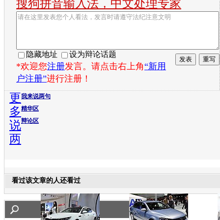
搜狗拼音输入法，中文处理专家
隐藏地址
设为辩论话题
*欢迎您
注册
发言。请点击右上角
“新用
户注册”
进行注册！
更
我来说两句
多
精华区
辩论区
说
两
看过该文章的人还看过