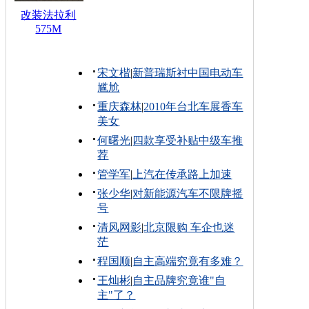
改装法拉利
575M
宋文楷
|
新普瑞斯衬中国电动车
尴尬
重庆森林
|
2010年台北车展香车
美女
何曙光
|
四款享受补贴中级车推
荐
管学军
|
上汽在传承路上加速
张少华
|
对新能源汽车不限牌摇
号
清风网影
|
北京限购 车企也迷
茫
程国顺
|
自主高端究竟有多难？
王灿彬
|
自主品牌究竟谁"自
主"了？