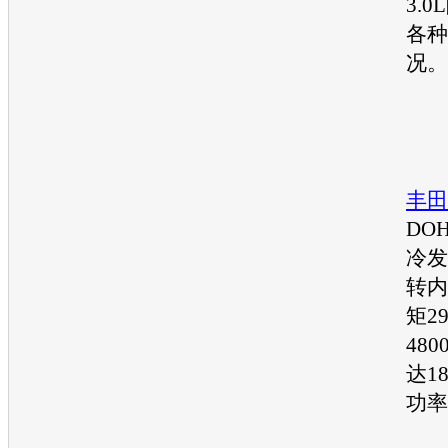
3.
各种
况。
北
丰田
DO
冷
发
转内
矩2
48
达1
功率