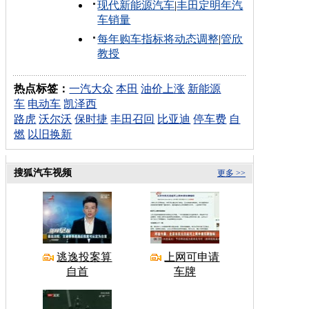
现代新能源汽车
|
丰田定明年汽
车销量
每年购车指标将动态调整
|
管欣
教授
热点标签：
一汽大众
本田
油价上涨
新能源
车
电动车
凯泽西
路虎
沃尔沃
保时捷
丰田召回
比亚迪
停车费
自
燃
以旧换新
搜狐汽车视频
更多 >>
逃逸投案算
上网可申请
自首
车牌