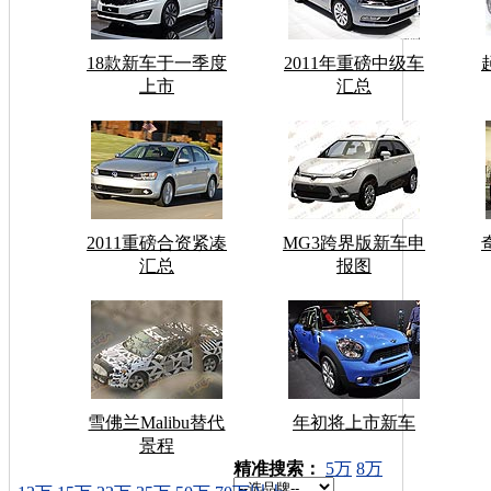
18款新车于一季度
2011年重磅中级车
上市
汇总
2011重磅合资紧凑
MG3跨界版新车申
汇总
报图
雪佛兰Malibu替代
年初将上市新车
景程
车型搜索：
精准搜索：
5万
8万