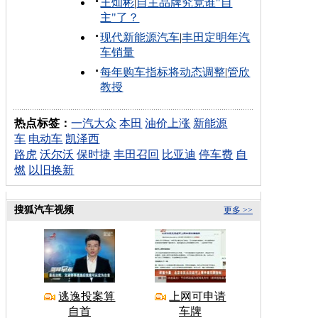
王灿彬
|
自主品牌究竟谁"自
主"了？
现代新能源汽车
|
丰田定明年汽
车销量
每年购车指标将动态调整
|
管欣
教授
热点标签：
一汽大众
本田
油价上涨
新能源
车
电动车
凯泽西
路虎
沃尔沃
保时捷
丰田召回
比亚迪
停车费
自
燃
以旧换新
搜狐汽车视频
更多 >>
逃逸投案算
上网可申请
自首
车牌