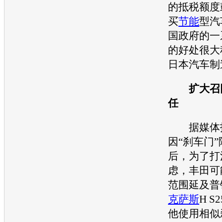
的抵税额度
买
节能
型汽
国政府的一
的好处很大
日本汽车制
扩大
召
任
据媒体
因“刹车门”
后，为了打
虑，
丰田
可
范围延及
普
克萨斯
H S
他使用相似