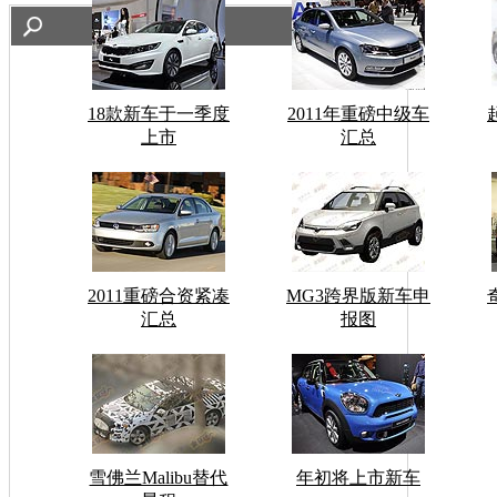
18款新车于一季度
2011年重磅中级车
上市
汇总
2011重磅合资紧凑
MG3跨界版新车申
汇总
报图
雪佛兰Malibu替代
年初将上市新车