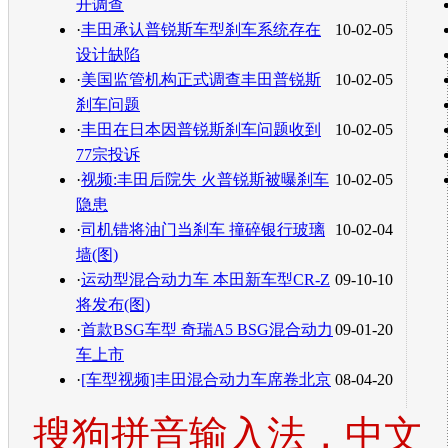
开调查
·
丰田承认普锐斯车型刹车系统存在
10-02-05
设计缺陷
·
美国监管机构正式调查丰田普锐斯
10-02-05
刹车问题
·
丰田在日本因普锐斯刹车问题收到
10-02-05
77宗投诉
·
视频:丰田后院失 火普锐斯被曝刹车
10-02-05
隐患
·
司机错将油门当刹车 撞碎银行玻璃
10-02-04
墙(图)
·
运动型混合动力车 本田新车型CR-Z
09-10-10
将发布(图)
·
首款BSG车型 奇瑞A5 BSG混合动力
09-01-20
车上市
·
[车型视频]丰田混合动力车席卷北京
08-04-20
搜狗拼音输入法，中文