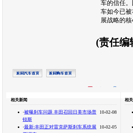
车的信任。
车如今已被
展战略的核
(责任编
开心网
人人网
豆瓣
相关新闻
相关
转发至：
·
被曝刹车问题 丰田召回日美市场普
10-02-08
锐斯
·
最新:丰田正对雷克萨斯刹车系统展
10-02-05