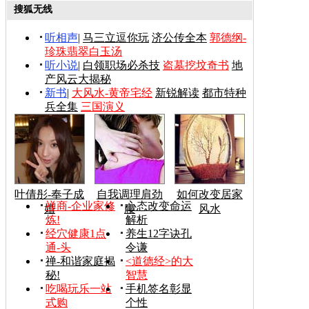
搜狐无线
听相声
|
马三立逗你玩
济公传全本
郭德纲-
珍珠翡翠白玉汤
听小说
|
白领职场必杀技
盗墓挖坟奇书
地
产风云大揭秘
新书
|
大风水-黄帝宅经
新锐解读
都市特种
兵全集
三国演义
叶倩彤-奉子成
自我调理肩劲
如何改变居家
禅商-企业家修
心态改变命运
婚
腰
风水
炼!
解析
经穴健康1点
养生12字诀孔
通-头
令谦
禅-和谐家庭揭
<道德经>的大
秘!
智慧
吃喝玩乐一站
手机签名彰显
式购
个性