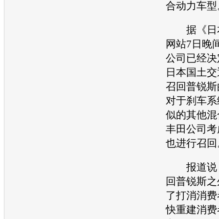
合动力车型
据《日本
网站7日晚
公司已经决
日本国土
交
召回
普锐斯
对于刹车系
似的其他混
丰田
公司考
也进行
召回
报道说
回
普锐斯
之
了打消消费
快重建消费