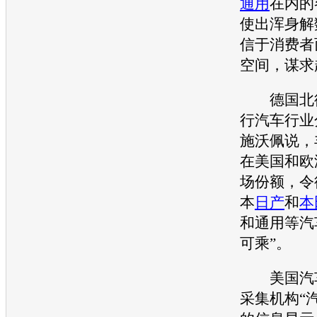
通用
在内的
使出浑身解
信于消费者
空间，谋求
德国北德
行汽车行业
施沃佩说，
在美国和欧
场份额，令
本
日产
和
本
和
通用
等汽
可乘”。
美国汽车
采集机构“