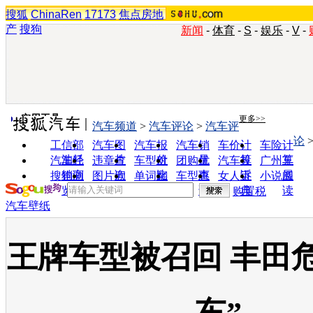
搜狐
ChinaRen
17173
焦点房地
产
搜狗
新闻
-
体育
-
S
-
娱乐
-
V
-
实用工具
更多>>
汽车频道
>
汽车评论
>
汽车评
论
工信部
汽车图
汽车报
汽车销
车价计
车险计
油耗
片
价
量
算
算
汽车经
违章查
车型对
团购优
汽车投
广州车
销商
询
比
惠
诉
展
搜狗浏
图片欣
单词翻
车型查
女人宝
小说阅
览器
赏
译
询
典
读
购置税
汽车壁纸
王牌车型被召回 丰田