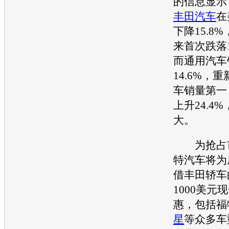
的信息显示
丰田汽车
在
下降15.8%
来首次跌落
而
通用汽车
14.6%，
车销量第一
上升24.4
大。
为抢占市
特
汽车将为
借
丰田
轿车
1000美元
惠，包括
福
星
等众多车