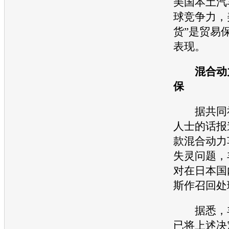
美国本土汽
球竞争力，
货”是贸易
表现。
混合动力
保
据共同社
人士的话报
款混合动力
失灵问题，
对在日本国
斯
作
召回
处
据悉，
已将上述决