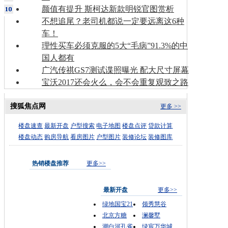
颜值有提升 斯柯达新款明锐官图赏析
不想追尾？老司机都说一定要远离这6种
车！
理性买车必须克服的5大“毛病”91.3%的中
国人都有
广汽传祺GS7测试谍照曝光 配大尺寸屏幕
宝沃2017还会火么，会不会重复观致之路
搜狐焦点网
更多 >>
楼盘速查
最新开盘
户型搜索
电子地图
楼盘点评
贷款计算
楼盘动态
购房导航
看房图片
户型图片
装修论坛
装修图库
热销楼盘推荐
更多>>
最新开盘
更多>>
绿地国宝21
领秀慧谷
北京方糖
澜馨墅
潮白河孔雀
绿宸万华城