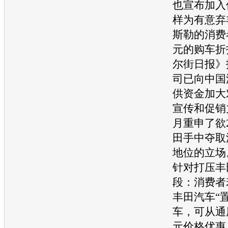
也宣布加入
样为有意弃
斯勒
的消费
元的
购车
折
尔街日报》
司已向中国
供资金加大
宣传和促销
月重申了欲2
田
手中夺取
地位的立场
针对打压
丰
段：消费者
丰田汽车
“
车
，可从
通
元价格优惠