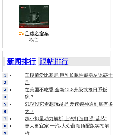
足球名宿车
祸亡
新闻排行
跟帖排行
车模偏爱比基尼 巨乳长腿性感身材诱惑十
足
在美国不吃香 全新GL8升级欲抢日系饭
碗？
SUV没它甭想玩越野 差速锁神通到底有多
大？
超小排量动力解析 上汽打造自强“蓝芯”
更大更宜家 一汽-大众蔚领顶配版实拍解
析