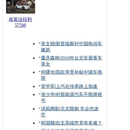
改装法拉利
575M
宋文楷
|
新普瑞斯衬中国电动车
尴尬
重庆森林
|
2010年台北车展香车
美女
何曙光
|
四款享受补贴中级车推
荐
管学军
|
上汽在传承路上加速
张少华
|
对新能源汽车不限牌摇
号
清风网影
|
北京限购 车企也迷
茫
程国顺
|
自主高端究竟有多难？