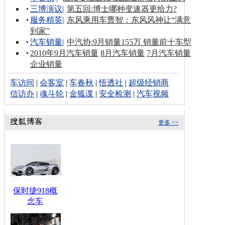
三博演议
|
第五回:博士哪种变速器更给力?
服务精英
|
东风乘用车曹智：东风风神让“满意
到家”
汽车销量
|
中汽协:9月销量155万 销量前十车型
2010年9月汽车销量
8月汽车销量
7月汽车销量
企业销量
车访间
|
会客室
|
车春秋
|
悟透社
|
超级经销商
信访办
|
魂斗轮
|
金狐谍
|
安全检测
|
汽车视频
更多 >>
保时捷918概
念车