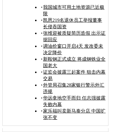
我国城市可用土地资源已近极
限
凯恩219名退休员工举报董事
长侵吞国资
张维迎被质疑简历造假 出示证
据回应
调油价窗口开启4天 发改委未
决定降价
新鞍钢正式成立 将成钢铁业全
国老大
证监会披露三起案件 狙击内幕
交易
外管局召集28家银行警示外汇
违规
华远拿地空手而归 任志强披露
失败内幕
家乐福叫卖新马泰分店 中国扩
张不变