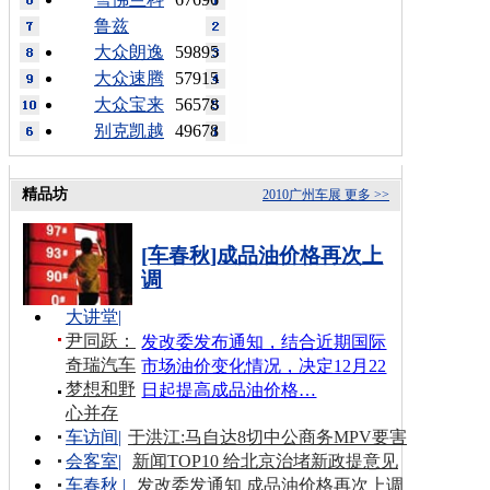
鲁兹
大众朗逸
59895
大众速腾
57915
大众宝来
56578
别克凯越
49678
精品坊
2010广州车展
更多 >>
[车春秋]成品油价格再次上
调
大讲堂
|
尹同跃：
发改委发布通知，结合近期国际
奇瑞汽车
市场油价变化情况，决定12月22
梦想和野
日起提高成品油价格…
心并存
车访间
|
于洪江:马自达8切中公商务MPV要害
会客室
|
新闻TOP10 给北京治堵新政提意见
车春秋
|
发改委发通知 成品油价格再次上调