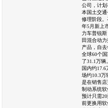
公司，计划
本国土
交通
修理阶段。
年5月新上
力车
普锐斯
田
混合动力
产品，自去
全球60个
了31.1万
国内约17.
场约10.3
是在销售店
制动系统软
预计只需20
前更换用软