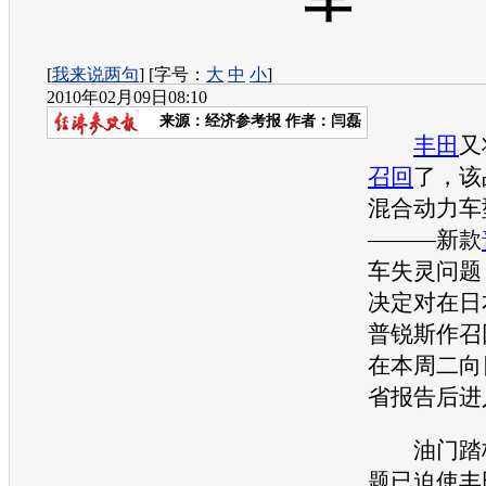
车”
[
我来说两句
] [字号：
大
中
小
]
2010年02月09日08:10
来源：
经济参考报
作者：闫磊
丰田
又
召回
了，该
混合动力车
———新款
车失灵问题
决定对在日
普锐斯
作
召
在本周二向
省报告后进
油门踏板
题已迫使
丰