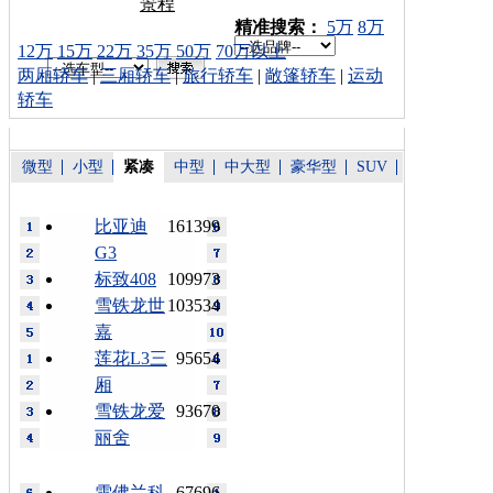
景程
车型搜索：
精准搜索：
5万
8万
12万
15万
22万
35万
50万
70万以上
两厢轿车
|
三厢轿车
|
旅行轿车
|
敞篷轿车
|
运动
轿车
微型
小型
紧凑
中型
中大型
豪华型
SUV
比亚迪
161399
G3
标致408
109973
雪铁龙世
103534
嘉
莲花L3三
95654
厢
雪铁龙爱
93670
丽舍
雪佛兰科
67696