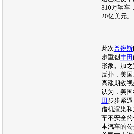
810万辆
20亿美元。
此次
普锐斯
步重创
丰田
形象。加之
反扑，美国
高涨期敌视
认为，美国
田
步步紧逼
借机渲染和
车不安全的
本汽车的公