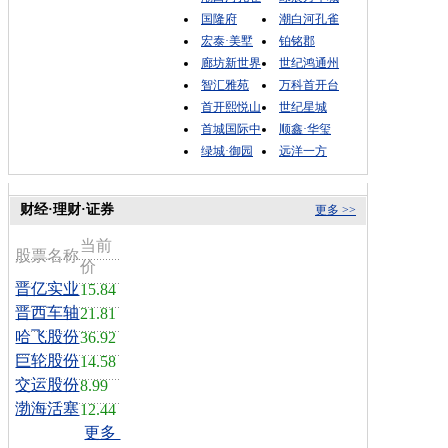
国隆府
潮白河孔雀
宏泰·美墅
铂铭郡
廊坊新世界
世纪鸿通州
智汇雅苑
万科首开台
首开熙悦山
世纪星城
首城国际中
顺鑫·华玺
绿城·御园
远洋一方
财经·理财·证券
更多 >>
当前
股票名称
价
晋亿实业
15.84
晋西车轴
21.81
哈飞股份
36.92
巨轮股份
14.58
交运股份
8.99
渤海活塞
12.44
更多