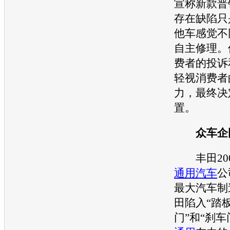
宣称新款
普
存在缺陷只
他车感觉不
自主修理。
费者的投诉
轻视消费者
力，最终决
置。
众车企
丰田
2
通用汽车
公
最大汽车制
田
陷入“踏
门”和“刹