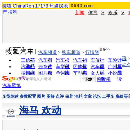
搜狐
ChinaRen
17173
焦点房地
产
搜狗
新闻
-
体育
-
S
-
娱乐
-
V
-
实用工具
更多>>
汽车频道
>
购车频道
>
行情资
讯
工信部
汽车图
汽车报
汽车销
车价计
车险计
动
油耗
片
价
量
算
算
汽车经
违章查
车型对
团购优
汽车投
广州车
销商
询
比
惠
诉
展
搜狗浏
图片欣
单词翻
车型查
女人宝
小说阅
览器
赏
译
询
典
读
购置税
汽车壁纸
车型综述
参数配置
图片
图解
点评
保养
油耗
文章
论坛
二手车
底价买
海马 欢动