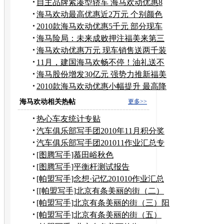
元
自主品牌紧凑型轿车 海马欢动优惠8
千元
海马欢动最高优惠近2万元 个别颜色
不全
2010款海马欢动优惠5千元 部分现车
在售
海马险局：未来成败押注福美来第三
代
海马欢动优惠万元 现车销售送两千装
潢
11月，建国海马欢畅不停！油礼送不
停！
海马股份增发30亿元 强势力推新福美
来
2010款海马欢动优惠小幅提升 最高降
6千
海马欢动相关热帖
更多>>
热心车友统计专贴
汽车俱乐部写手团2010年11月积分奖
励申请
汽车俱乐部写手团201011作业汇总专
贴
[图腾写手]慕田峪秋色
[图腾写手]平衡杆测试报告
[帕盟写手]念想·记忆201010作业汇总
[[帕盟写手]北京有条美丽的街（二）
到奶奶家作客
[帕盟写手]北京有条美丽的街（三）阳
台上观望美景
[帕盟写手]北京有条美丽的街（五）