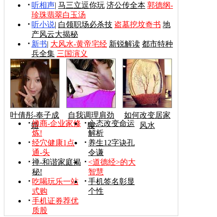
听相声
|
马三立逗你玩
济公传全本
郭德纲-
珍珠翡翠白玉汤
听小说
|
白领职场必杀技
盗墓挖坟奇书
地
产风云大揭秘
新书
|
大风水-黄帝宅经
新锐解读
都市特种
兵全集
三国演义
叶倩彤-奉子成
自我调理肩劲
如何改变居家
禅商-企业家修
心态改变命运
婚
腰
风水
炼!
解析
经穴健康1点
养生12字诀孔
通-头
令谦
禅-和谐家庭揭
<道德经>的大
秘!
智慧
吃喝玩乐一站
手机签名彰显
式购
个性
手机证券荐优
质股