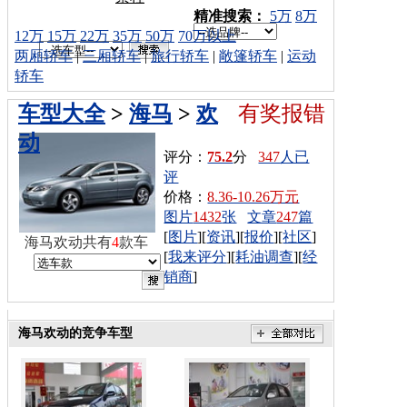
车型搜索：
精准搜索：
5万
8万
12万
15万
22万
35万
50万
70万以上
两厢轿车
|
三厢轿车
|
旅行轿车
|
敞篷轿车
|
运动
轿车
车型大全
>
海马
>
欢
有奖报错
动
评分：
75.2
分
347
人已
评
价格：
8.36-10.26万元
图片
1432
张
文章
247
篇
[
图片
][
资讯
][
报价
][
社区
]
海马欢动共有
4
款车
[
我来评分
][
耗油调查
][
经
销商
]
海马欢动的竞争车型