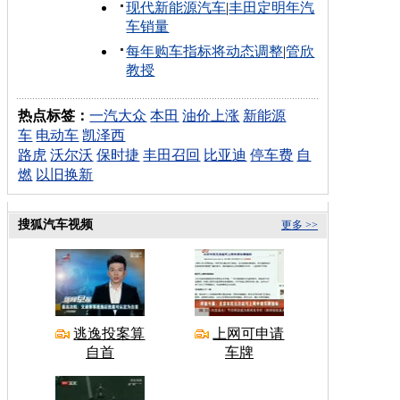
现代新能源汽车
|
丰田定明年汽
车销量
每年购车指标将动态调整
|
管欣
教授
热点标签：
一汽大众
本田
油价上涨
新能源
车
电动车
凯泽西
路虎
沃尔沃
保时捷
丰田召回
比亚迪
停车费
自
燃
以旧换新
搜狐汽车视频
更多 >>
逃逸投案算
上网可申请
自首
车牌