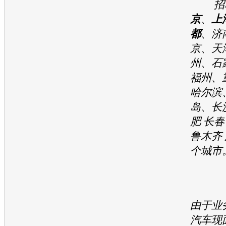
招聘
京
、
上
都
、济
京、天
州、石
福州、
哈尔滨
岛、长
肥 长春
鲁木齐 
个城市
由于业
汽车现