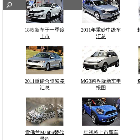
18款新车于一季度
2011年重磅中级车
上市
汇总
2011重磅合资紧凑
MG3跨界版新车申
汇总
报图
雪佛兰Malibu替代
年初将上市新车
景程