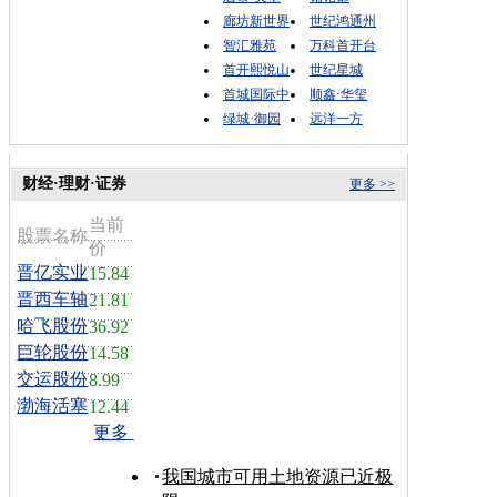
廊坊新世界
世纪鸿通州
智汇雅苑
万科首开台
首开熙悦山
世纪星城
首城国际中
顺鑫·华玺
绿城·御园
远洋一方
财经·理财·证券
更多 >>
当前
股票名称
价
晋亿实业
15.84
晋西车轴
21.81
哈飞股份
36.92
巨轮股份
14.58
交运股份
8.99
渤海活塞
12.44
更多
我国城市可用土地资源已近极