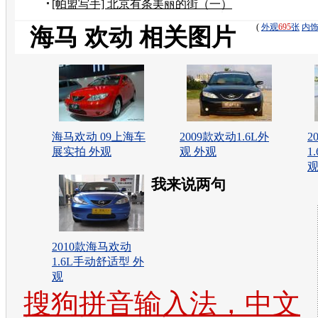
——风水宝地
[帕盟写手] 北京有条美丽的街（一）
(
外观
695
张
内
海马 欢动 相关图片
海马欢动 09上海车
2009款欢动1.6L外
2
展实拍 外观
观 外观
1
我来说两句
2010款海马欢动
1.6L手动舒适型 外
观
搜狗拼音输入法，中文