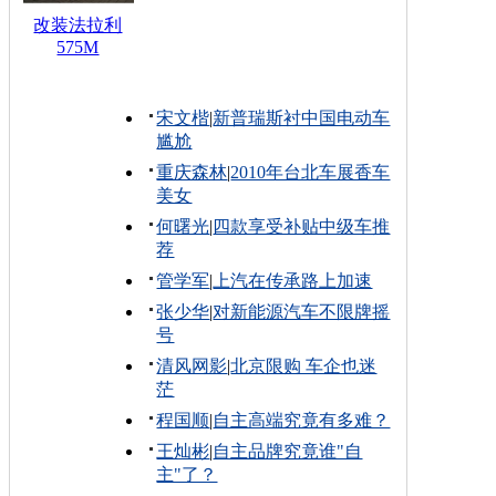
改装法拉利
575M
宋文楷
|
新普瑞斯衬中国电动车
尴尬
重庆森林
|
2010年台北车展香车
美女
何曙光
|
四款享受补贴中级车推
荐
管学军
|
上汽在传承路上加速
张少华
|
对新能源汽车不限牌摇
号
清风网影
|
北京限购 车企也迷
茫
程国顺
|
自主高端究竟有多难？
王灿彬
|
自主品牌究竟谁"自
主"了？