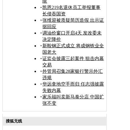
限
凯恩219名退休员工举报董事
长侵吞国资
张维迎被质疑简历造假 出示证
据回应
调油价窗口开启4天 发改委未
决定降价
新鞍钢正式成立 将成钢铁业全
国老大
证监会披露三起案件 狙击内幕
交易
外管局召集28家银行警示外汇
违规
华远拿地空手而归 任志强披露
失败内幕
家乐福叫卖新马泰分店 中国扩
张不变
搜狐无线