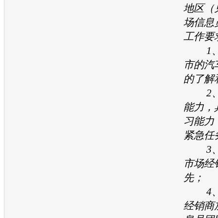
地区（
场信息
工作要
1、
市的汽
的了解
2、
能力，
习能力
紧急任
3、
市场经
先；
4、
经销商