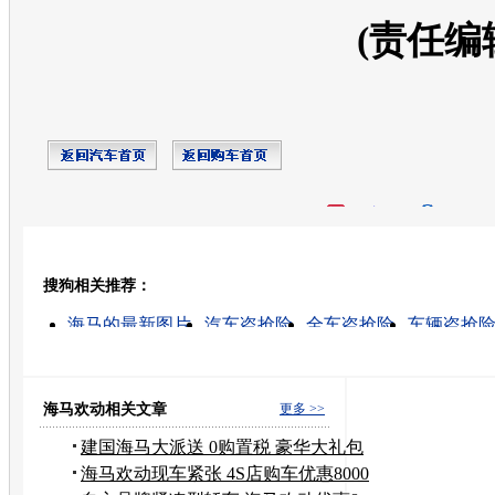
(责任编
开心网
人人网
豆瓣
搜狗相关推荐：
转发至：
海马的最新图片
汽车盗抢险
全车盗抢险
车辆盗抢
车内的高清视频
汽车盗抢险价格
摩托车盗抢险
平安盗抢险
盗抢险多少钱
盗抢险条款
海马欢动相关文章
更多 >>
建国海马大派送 0购置税 豪华大礼包
海马欢动现车紧张 4S店购车优惠8000