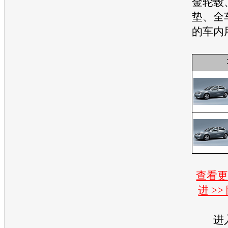
金轮毂
垫、全
的车内
查看
进 >
进入2