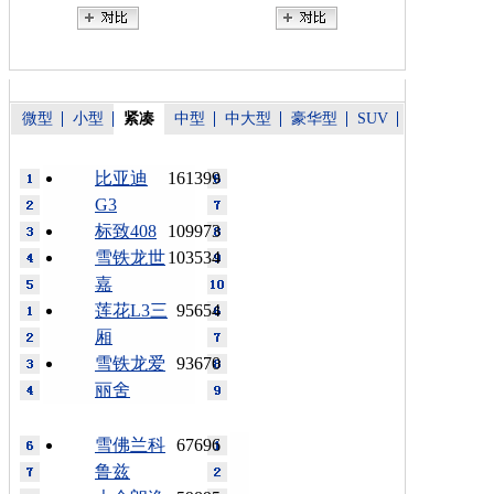
微型
小型
紧凑
中型
中大型
豪华型
SUV
比亚迪
161399
G3
标致408
109973
雪铁龙世
103534
嘉
莲花L3三
95654
厢
雪铁龙爱
93670
丽舍
雪佛兰科
67696
鲁兹