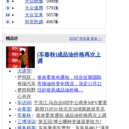
大众朗逸
59895
大众速腾
57915
大众宝来
56578
别克凯越
49678
精品坊
2010广州车展
更多 >>
[车春秋]成品油价格再次上
调
大讲堂
|
尹同跃：
发改委发布通知，结合近期国际
奇瑞汽车
市场油价变化情况，决定12月22
梦想和野
日起提高成品油价格…
心并存
车访间
|
于洪江:马自达8切中公商务MPV要害
会客室
|
新闻TOP10 给北京治堵新政提意见
车春秋
|
发改委发通知 成品油价格再次上调
三博演议
|
第五回:博士哪种变速器更给力?
服务精英
|
东风乘用车曹智：东风风神让“满意