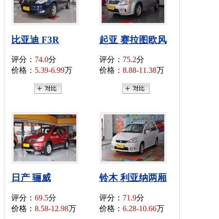
比亚迪 F3R
起亚 赛拉图欧风
评分：
74.0
分
评分：
75.2
分
价格：
5.39-6.99
万
价格：
8.88-11.38
万
日产 骊威
铃木 利亚纳两厢
评分：
69.5
分
评分：
71.9
分
价格：
8.58-12.98
万
价格：
6.28-10.66
万