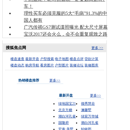
车！
理性买车必须克服的5大“毛病”91.3%的中
国人都有
广汽传祺GS7测试谍照曝光 配大尺寸屏幕
宝沃2017还会火么，会不会重复观致之路
搜狐焦点网
更多 >>
楼盘速查
最新开盘
户型搜索
电子地图
楼盘点评
贷款计算
楼盘动态
购房导航
看房图片
户型图片
装修论坛
装修图库
热销楼盘推荐
更多>>
最新开盘
更多>>
绿地国宝21
领秀慧谷
北京方糖
澜馨墅
潮白河孔雀
绿宸万华城
国隆府
潮白河孔雀
宏泰·美墅
铂铭郡