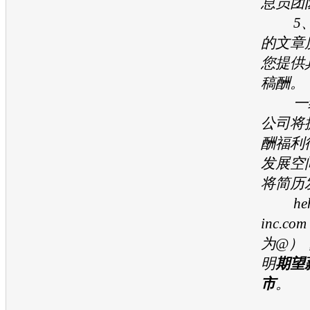
息员团
5、
的文章
您提供
稿酬。
一经
公司将
酬福利
发展空
将简历
hehe
inc.
为@）
明
期望
市
。