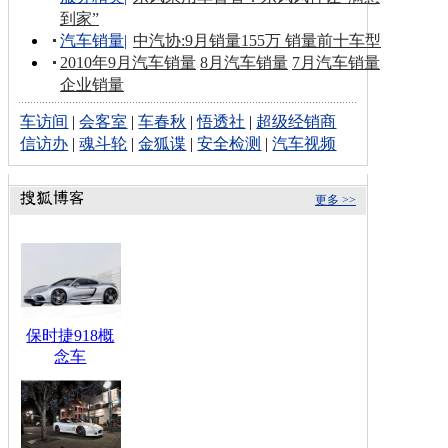
到家”
汽车销量
|
中汽协:9月销量155万 销量前十车型
2010年9月汽车销量
8月汽车销量
7月汽车销量
企业销量
车访间
|
会客室
|
车春秋
|
悟透社
|
超级经销商
信访办
|
魂斗轮
|
金狐谍
|
安全检测
|
汽车视频
更多 >>
保时捷918概
念车