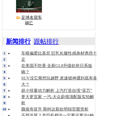
足球名宿车
祸亡
新闻排行
跟帖排行
车模偏爱比基尼 巨乳长腿性感身材诱惑十
足
在美国不吃香 全新GL8升级欲抢日系饭
碗？
SUV没它甭想玩越野 差速锁神通到底有多
大？
超小排量动力解析 上汽打造自强“蓝芯”
更大更宜家 一汽-大众蔚领顶配版实拍解
析
颜值有提升 斯柯达新款明锐官图赏析
不想追尾？老司机都说一定要远离这6种