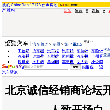
搜狐
ChinaRen
17173
焦点房地
产
搜狗
新闻
-
体育
-
S
-
娱乐
-
V
-
实用工具
更多>>
汽车频道
>
专题
>
第七届315
汽
工信部
汽车图
汽车报
汽车销
车价计
车险计
关
油耗
片
价
量
算
算
汽车经
违章查
车型对
团购优
汽车投
广州车
销商
询
比
惠
诉
展
搜狗浏
图片欣
单词翻
车型查
女人宝
小说阅
览器
赏
译
询
典
读
购置税
汽车壁纸
北京诚信经销商论坛开