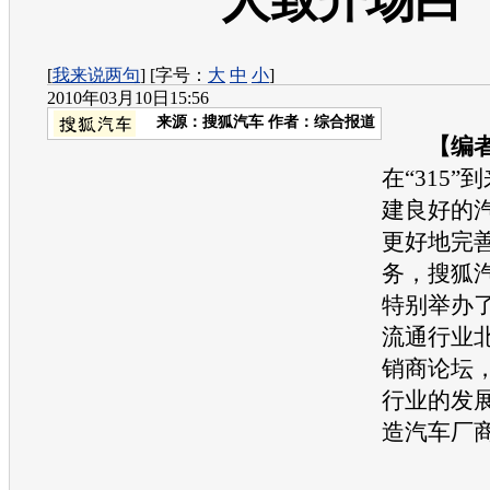
人致开场白
[
我来说两句
] [字号：
大
中
小
]
2010年03月10日15:56
来源：
搜狐汽车
作者：综合报道
【编
在“315
建良好的
更好地完
务，搜狐
特别举办了
流通行业
销商论坛
行业的发
造汽车厂