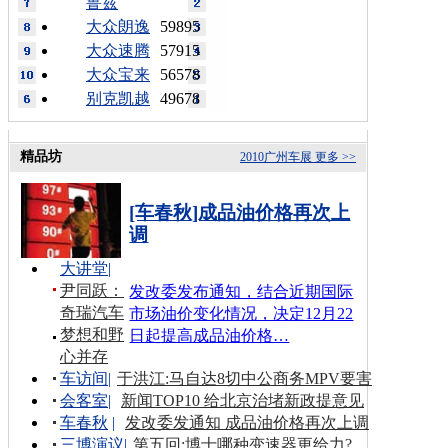
鲁兹
大众朗逸
59895
大众速腾
57915
大众宝来
56578
别克凯越
49678
精品坊
2010广州车展
更多 >>
[车春秋]成品油价格再次上
调
大讲堂
|
尹同跃：
发改委发布通知，结合近期国际
奇瑞汽车
市场油价变化情况，决定12月22
梦想和野
日起提高成品油价格…
心并存
车访间
|
于洪江:马自达8切中公商务MPV要害
会客室
|
新闻TOP10 给北京治堵新政提意见
车春秋
|
发改委发通知 成品油价格再次上调
三博演议
|
第五回:博士哪种变速器更给力?