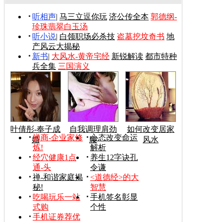
听相声
|
马三立逗你玩
济公传全本
郭德纲-
珍珠翡翠白玉汤
听小说
|
白领职场必杀技
盗墓挖坟奇书
地
产风云大揭秘
新书
|
大风水-黄帝宅经
新锐解读
都市特种
兵全集
三国演义
叶倩彤-奉子成
自我调理肩劲
如何改变居家
禅商-企业家修
心态改变命运
婚
腰
风水
炼!
解析
经穴健康1点
养生12字诀孔
通-头
令谦
禅-和谐家庭揭
<道德经>的大
秘!
智慧
吃喝玩乐一站
手机签名彰显
式购
个性
手机证券荐优