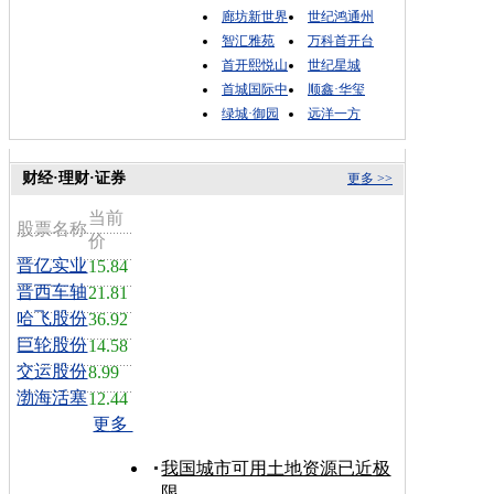
廊坊新世界
世纪鸿通州
智汇雅苑
万科首开台
首开熙悦山
世纪星城
首城国际中
顺鑫·华玺
绿城·御园
远洋一方
财经·理财·证券
更多 >>
当前
股票名称
价
晋亿实业
15.84
晋西车轴
21.81
哈飞股份
36.92
巨轮股份
14.58
交运股份
8.99
渤海活塞
12.44
更多
我国城市可用土地资源已近极
限