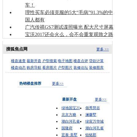
车！
理性买车必须克服的5大“毛病”91.3%的中
国人都有
广汽传祺GS7测试谍照曝光 配大尺寸屏幕
宝沃2017还会火么，会不会重复观致之路
搜狐焦点网
更多 >>
楼盘速查
最新开盘
户型搜索
电子地图
楼盘点评
贷款计算
楼盘动态
购房导航
看房图片
户型图片
装修论坛
装修图库
热销楼盘推荐
更多>>
最新开盘
更多>>
绿地国宝21
领秀慧谷
北京方糖
澜馨墅
潮白河孔雀
绿宸万华城
国隆府
潮白河孔雀
宏泰·美墅
铂铭郡