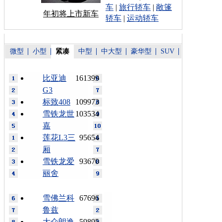
车
|
旅行轿车
|
敞篷
年初将上市新车
轿车
|
运动轿车
微型
小型
紧凑
中型
中大型
豪华型
SUV
比亚迪
161399
G3
标致408
109973
雪铁龙世
103534
嘉
莲花L3三
95654
厢
雪铁龙爱
93670
丽舍
雪佛兰科
67696
鲁兹
大众朗逸
59895