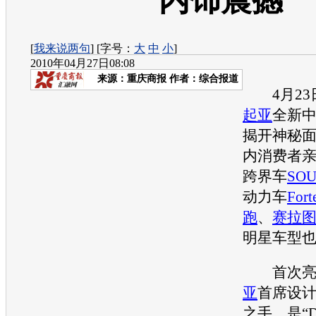
内饰震撼
[
我来说两句
] [字号：
大
中
小
]
2010年04月27日08:08
来源：
重庆商报
作者：综合报道
4月23
起亚
全新
揭开神秘
内消费者
跨界车
SO
动力车
Fort
跑
、
赛拉
明星车型
首次亮相
亚
首席设计
之手，是“D