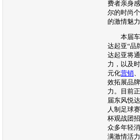
费者亲身
尔
的时尚
的激情魅
本届
达起亚
“品
达起亚
将
力，以及
元化
营销
效拓展品
力。目前
届
东风悦
人制足球
杯观战团
众多年轻
满激情活