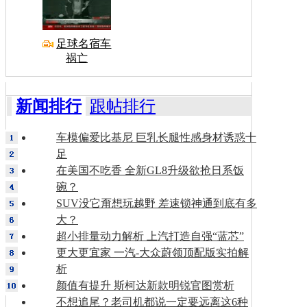
足球名宿车
祸亡
新闻排行
跟帖排行
车模偏爱比基尼 巨乳长腿性感身材诱惑十
足
在美国不吃香 全新GL8升级欲抢日系饭
碗？
SUV没它甭想玩越野 差速锁神通到底有多
大？
超小排量动力解析 上汽打造自强“蓝芯”
更大更宜家 一汽-大众蔚领顶配版实拍解
析
颜值有提升 斯柯达新款明锐官图赏析
不想追尾？老司机都说一定要远离这6种