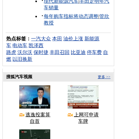
现代新能源汽车
|
丰田定明年汽
车销量
每年购车指标将动态调整
|
管欣
教授
热点标签：
一汽大众
本田
油价上涨
新能源
车
电动车
凯泽西
路虎
沃尔沃
保时捷
丰田召回
比亚迪
停车费
自
燃
以旧换新
搜狐汽车视频
更多 >>
逃逸投案算
上网可申请
自首
车牌