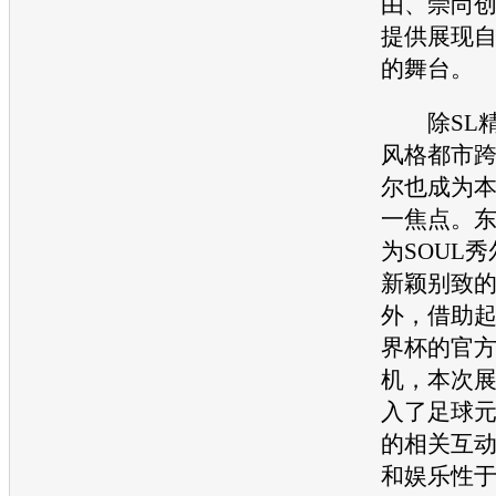
由、崇尚
提供展现
的舞台。
除SL精
风格都市
尔
也成为
一焦点。
为
SOUL
秀
新颖别致
外，借助
界杯的官
机，本次
入了足球
的相关互
和娱乐性