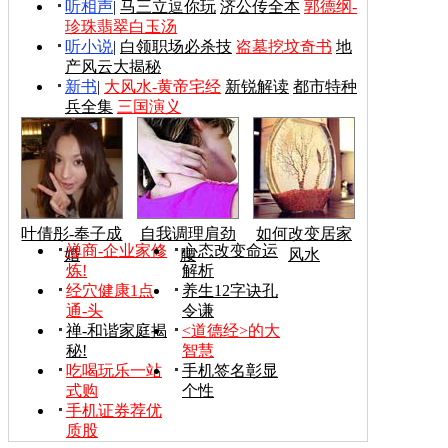
听相声
|
马三立逗你玩
济公传全本
郭德纲-
珍珠翡翠白玉汤
听小说
|
白领职场必杀技
盗墓挖坟奇书
地
产风云大揭秘
新书
|
大风水-黄帝宅经
新锐解读
都市特种
兵全集
三国演义
叶倩彤-奉子成
自我调理肩劲
如何改变居家
禅商-企业家修
心态改变命运
婚
腰
风水
炼!
解析
经穴健康1点
养生12字诀孔
通-头
令谦
禅-和谐家庭揭
<道德经>的大
秘!
智慧
吃喝玩乐一站
手机签名彰显
式购
个性
手机证券荐优
质股