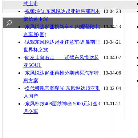
式上市
·
视频:专访东风悦达起亚销售部副本
10-04-23
部长蒋玉滨
·
东风悦达起亚携新车SL闪耀登陆北
10-04-23
京车展(图)
·
试驾东风悦达起亚任意车型 赢南非
10-04-21
世界杯之旅
·
向左走向右走——试驾东风悦达起
10-04-07
亚SOUL
·
东风悦达起亚再推分期购买汽车特
10-04-06
惠方案
·
换代狮跑官图曝光 东风悦达起亚引
10-02-04
入国产
·
东风标致408面纱神秘 5000元订金3
10-01-21
月交车