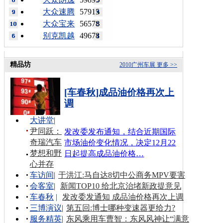
大众速腾
57915
大众宝来
56578
别克凯越
49678
精品坊
2010广州车展
更多 >>
[车春秋]成品油价格再次上
调
大讲堂
|
尹同跃：
发改委发布通知，结合近期国际
奇瑞汽车
市场油价变化情况，决定12月22
梦想和野
日起提高成品油价格…
心并存
车访间
|
于洪江:马自达8切中公商务MPV要害
会客室
|
新闻TOP10 给北京治堵新政提意见
车春秋
|
发改委发通知 成品油价格再次上调
三博演议
|
第五回:博士哪种变速器更给力?
服务精英
|
东风乘用车曹智：东风风神让“满意