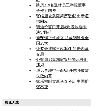
凯恩219名退休员工举报董事
长侵吞国资
张维迎被质疑简历造假 出示证
据回应
调油价窗口开启4天 发改委未
决定降价
新鞍钢正式成立 将成钢铁业全
国老大
证监会披露三起案件 狙击内幕
交易
外管局召集28家银行警示外汇
违规
华远拿地空手而归 任志强披露
失败内幕
家乐福叫卖新马泰分店 中国扩
张不变
搜狐无线