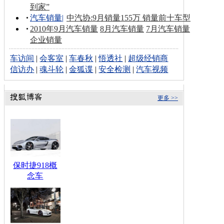
到家”
汽车销量
|
中汽协:9月销量155万 销量前十车型
2010年9月汽车销量
8月汽车销量
7月汽车销量
企业销量
车访间
|
会客室
|
车春秋
|
悟透社
|
超级经销商
信访办
|
魂斗轮
|
金狐谍
|
安全检测
|
汽车视频
更多 >>
保时捷918概
念车