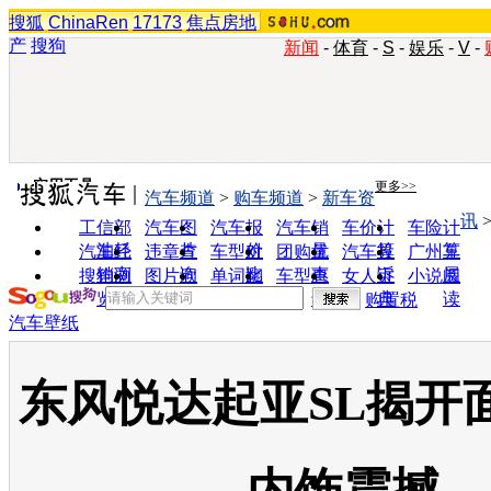
搜狐
ChinaRen
17173
焦点房地
产
搜狗
新闻
-
体育
-
S
-
娱乐
-
V
-
实用工具
更多>>
汽车频道
>
购车频道
>
新车资
讯
工信部
汽车图
汽车报
汽车销
车价计
车险计
油耗
片
价
量
算
算
汽车经
违章查
车型对
团购优
汽车投
广州车
销商
询
比
惠
诉
展
搜狗浏
图片欣
单词翻
车型查
女人宝
小说阅
览器
赏
译
询
典
读
购置税
汽车壁纸
东风悦达起亚SL揭开