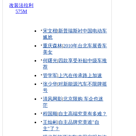
改装法拉利
575M
宋文楷
|
新普瑞斯衬中国电动车
尴尬
重庆森林
|
2010年台北车展香车
美女
何曙光
|
四款享受补贴中级车推
荐
管学军
|
上汽在传承路上加速
张少华
|
对新能源汽车不限牌摇
号
清风网影
|
北京限购 车企也迷
茫
程国顺
|
自主高端究竟有多难？
王灿彬
|
自主品牌究竟谁"自
主"了？