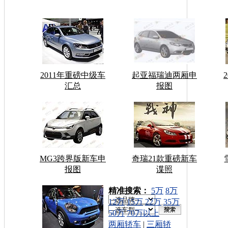
2011年重磅中级车
起亚福瑞迪两厢申
汇总
报图
MG3跨界版新车申
奇瑞21款重磅新车
报图
谍照
车型搜索：
精准搜索：
5万
8万
12万
15万
22万
35万
50万
70万以上
两厢轿车
|
三厢轿