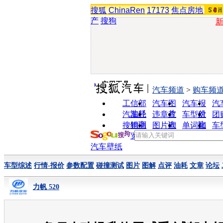
搜狐
ChinaRen
17173
焦点房地
产
搜狗
实用工具
汽车频道
>
购车频
工信部
汽车图
汽车报
汽
油耗
片
价
汽车经
违章查
车型对
团
销商
询
比
搜狗浏
图片欣
单词翻
车
览器
赏
译
汽车壁纸
车型综述
行情-报价
参数配置
碰撞测试
图片
图解
点评
油耗
文章
论坛
力帆 520