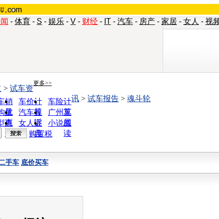
新闻
-
体育
-
S
-
娱乐
-
V
-
财经
-
IT
-
汽车
-
房产
-
家居
-
女人
-
视
更多>>
道
>
试车资
讯
>
试车报告
>
魂斗轮
车销
车价计
车险计
量
算
算
购优
汽车投
广州车
惠
诉
展
型查
女人宝
小说阅
询
典
读
购置税
二手车
底价买车