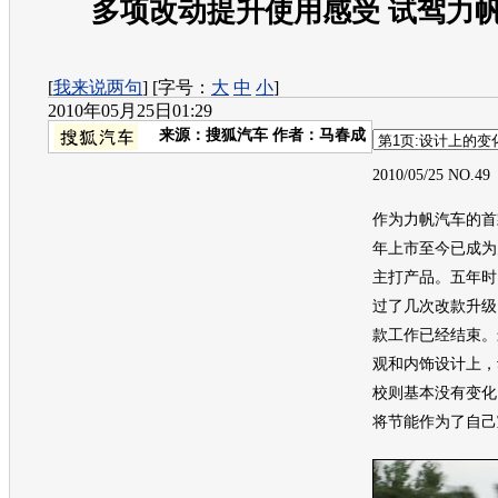
多项改动提升使用感受 试驾力帆
[
我来说两句
] [字号：
大
中
小
]
2010年05月25日01:29
来源：
搜狐汽车
作者：马春成
2010/05/25 NO.49
作为力帆汽车的首款
年上市至今已成为
主打产品。五年时
过了几次改款升级
款工作已经结束。
观和内饰设计上，
校则基本没有变化
将节能作为了自己