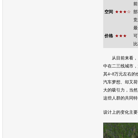
前
空间
★★★☆
部
竞
最
价格
★★★
可
比
从目前来看，
中在二三线城市，
其4
~
8万元左右的
汽车梦想、却又荷
大的吸引力，当然
这些人群的共同特
设计上的变化主要