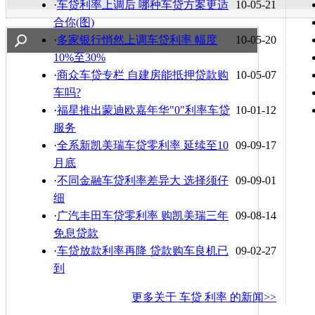
·
车贷利率上调后 哪种车贷方案更适
10-05-21
合你(图)
·
多家银行悄然上调车贷利率 幅度
10-05-20
10%至30%
·
商众车贷专栏 自建房能抵押贷款购
10-05-07
车吗?
·
福星推出蒙迪欧嘉年华"0"利率车贷
10-01-12
服务
·
全系新凯美瑞车贷零利率 延续至10
09-09-17
月底
·
不同金融车贷利率差异大 选择须仔
09-09-01
细
·
广汽丰田车贷零利率 购凯美瑞三年
09-08-14
免息贷款
·
车贷放款利率再降 贷款购车良机已
09-02-27
到
更多关于
车贷 利率
的新闻>>