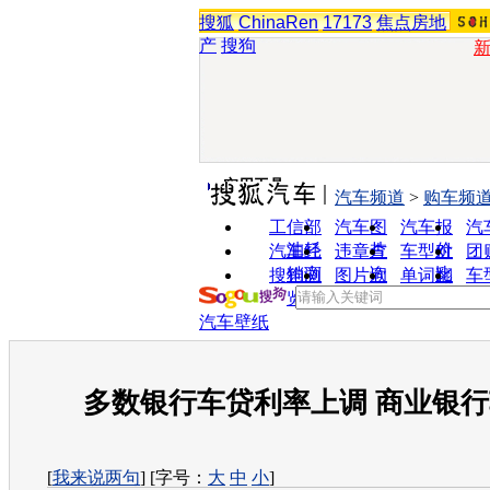
搜狐
ChinaRen
17173
焦点房地
产
搜狗
实用工具
汽车频道
>
购车频
工信部
汽车图
汽车报
汽
油耗
片
价
汽车经
违章查
车型对
团
销商
询
比
搜狗浏
图片欣
单词翻
车
览器
赏
译
汽车壁纸
多数银行车贷利率上调 商业银
[
我来说两句
] [字号：
大
中
小
]