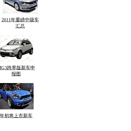
2011年重磅中级车
汇总
MG3跨界版新车申
报图
年初将上市新车