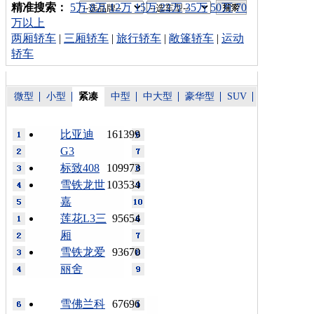
车型搜索：
精准搜索：
5万
8万
12万
15万
22万
35万
50万
70
万以上
两厢轿车
|
三厢轿车
|
旅行轿车
|
敞篷轿车
|
运动
轿车
微型
小型
紧凑
中型
中大型
豪华型
SUV
比亚迪
161399
G3
标致408
109973
雪铁龙世
103534
嘉
莲花L3三
95654
厢
雪铁龙爱
93670
丽舍
雪佛兰科
67696