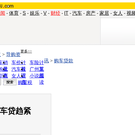
新闻
-
体育
-
S
-
娱乐
-
V
-
财经
-
IT
-
汽车
-
房产
-
家居
-
女人
-
视
更多>>
道
>
导购资
讯
>
购车贷款
车销
车价计
车险计
量
算
算
购优
汽车投
广州车
惠
诉
展
型查
女人宝
小说阅
询
典
读
购置税
行车贷趋紧