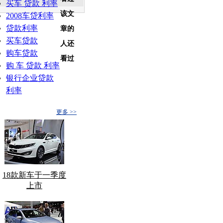
买车 贷款 利率
该文
2008车贷利率
贷款利率
章的
买车贷款
人还
购车贷款
看过
购 车 贷款 利率
银行企业贷款
利率
更多 >>
18款新车于一季度
上市