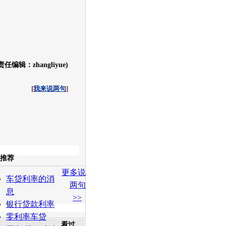
责任编辑：zhangliyue)
[
我来说两句
]
收起
推荐
更多说
白社会
百度i贴吧
车贷利率的消
两句
息
>>
银行贷款利率
零利率车贷
看过