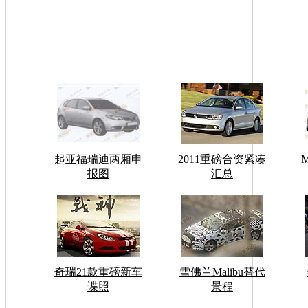
起亚福瑞迪两厢申
2011重磅合资紧凑
报图
汇总
奇瑞21款重磅新车
雪佛兰Malibu替代
谍照
景程