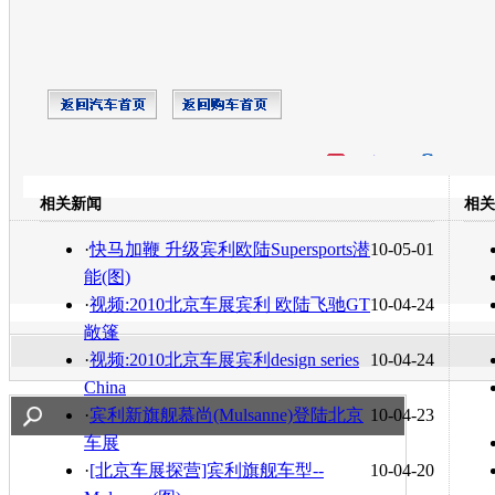
开心网
人人网
豆瓣
相关新闻
相关
转发至：
·
快马加鞭 升级宾利欧陆Supersports潜
10-05-01
能(图)
·
视频:2010北京车展宾利 欧陆飞驰GT
10-04-24
敞篷
·
视频:2010北京车展宾利design series
10-04-24
China
·
宾利新旗舰慕尚(Mulsanne)登陆北京
10-04-23
车展
·
[北京车展探营]宾利旗舰车型--
10-04-20