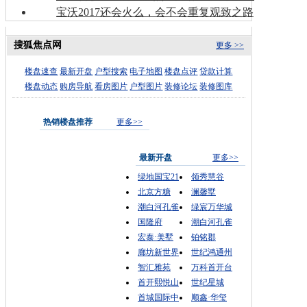
宝沃2017还会火么，会不会重复观致之路
搜狐焦点网
更多 >>
楼盘速查
最新开盘
户型搜索
电子地图
楼盘点评
贷款计算
楼盘动态
购房导航
看房图片
户型图片
装修论坛
装修图库
热销楼盘推荐
更多>>
最新开盘
更多>>
绿地国宝21
领秀慧谷
北京方糖
澜馨墅
潮白河孔雀
绿宸万华城
国隆府
潮白河孔雀
宏泰·美墅
铂铭郡
廊坊新世界
世纪鸿通州
智汇雅苑
万科首开台
首开熙悦山
世纪星城
首城国际中
顺鑫·华玺