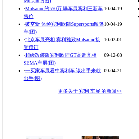
Mulsanne(图)
·
Mulsanne约550万 曝车展宾利三新车
10-04-19
售价
·
破空斩 体验宾利欧陆Supersports敞篷
10-04-19
车(图)
·
北京车展亮相 宾利雅致Mulsanne接
10-02-01
受预订
·
超级改装版宾利欧陆GT高调亮相
09-12-08
SEMA车展(图)
·
一买家车展看中宾利车 该出手来就
09-04-21
出手(图)
更多关于
宾利 车展
的新闻>>