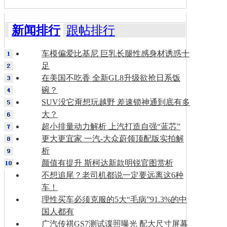
新闻排行
跟帖排行
车模偏爱比基尼 巨乳长腿性感身材诱惑十
足
在美国不吃香 全新GL8升级欲抢日系饭
碗？
SUV没它甭想玩越野 差速锁神通到底有多
大？
超小排量动力解析 上汽打造自强“蓝芯”
更大更宜家 一汽-大众蔚领顶配版实拍解
析
颜值有提升 斯柯达新款明锐官图赏析
不想追尾？老司机都说一定要远离这6种
车！
理性买车必须克服的5大“毛病”91.3%的中
国人都有
广汽传祺GS7测试谍照曝光 配大尺寸屏幕