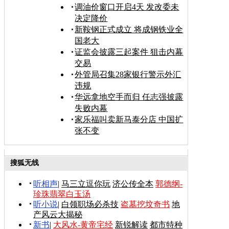
调油价窗口开启4天 发改委未
决定降价
新鞍钢正式成立 将成钢铁业全
国老大
证监会披露三起案件 狙击内幕
交易
外管局召集28家银行警示外汇
违规
华远拿地空手而归 任志强披露
失败内幕
家乐福叫卖新马泰分店 中国扩
张不变
搜狐无线
听相声
|
马三立逗你玩
济公传全本
郭德纲-
珍珠翡翠白玉汤
听小说
|
白领职场必杀技
盗墓挖坟奇书
地
产风云大揭秘
新书
|
大风水-黄帝宅经
新锐解读
都市特种