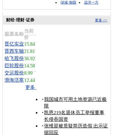
绿城·御园
远洋一方
财经·理财·证券
更多 >>
当前
股票名称
价
晋亿实业
15.84
晋西车轴
21.81
哈飞股份
36.92
巨轮股份
14.58
交运股份
8.99
渤海活塞
12.44
更多
我国城市可用土地资源已近极
限
凯恩219名退休员工举报董事
长侵吞国资
张维迎被质疑简历造假 出示证
据回应