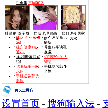
兵全集
三国演义
叶倩彤-奉子成
自我调理肩劲
如何改变居家
禅商-企业家修
心态改变命运
婚
腰
风水
炼!
解析
经穴健康1点
养生12字诀孔
通-头
令谦
禅-和谐家庭揭
<道德经>的大
秘!
智慧
吃喝玩乐一站
手机签名彰显
式购
个性
手机证券荐优
质股
设置首页
-
搜狗输入法
-