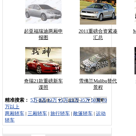
起亚福瑞迪两厢申
2011重磅合资紧凑
报图
汇总
奇瑞21款重磅新车
雪佛兰Malibu替代
谍照
景程
车型搜索：
精准搜索：
5万
8万
12万
15万
22万
35万
50万
70
万以上
两厢轿车
|
三厢轿车
|
旅行轿车
|
敞篷轿车
|
运动
轿车