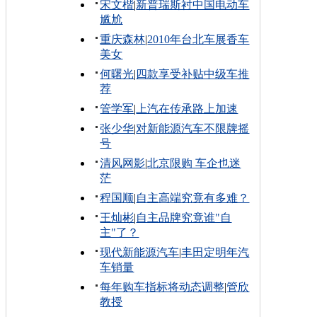
宋文楷
|
新普瑞斯衬中国电动车
尴尬
重庆森林
|
2010年台北车展香车
美女
何曙光
|
四款享受补贴中级车推
荐
管学军
|
上汽在传承路上加速
张少华
|
对新能源汽车不限牌摇
号
清风网影
|
北京限购 车企也迷
茫
程国顺
|
自主高端究竟有多难？
王灿彬
|
自主品牌究竟谁"自
主"了？
现代新能源汽车
|
丰田定明年汽
车销量
每年购车指标将动态调整
|
管欣
教授