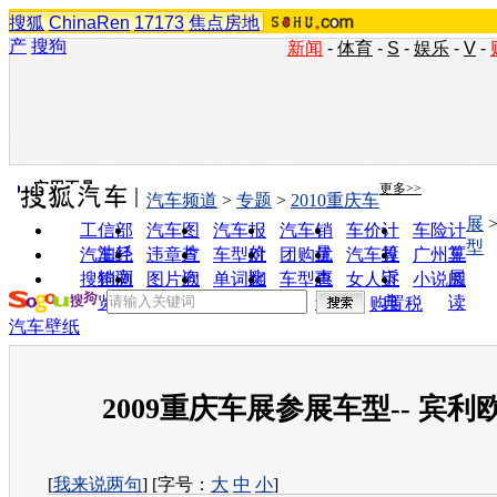
搜狐
ChinaRen
17173
焦点房地
产
搜狗
新闻
-
体育
-
S
-
娱乐
-
V
-
实用工具
更多>>
汽车频道
>
专题
>
2010重庆车
展
工信部
汽车图
汽车报
汽车销
车价计
车险计
型
油耗
片
价
量
算
算
汽车经
违章查
车型对
团购优
汽车投
广州车
销商
询
比
惠
诉
展
搜狗浏
图片欣
单词翻
车型查
女人宝
小说阅
览器
赏
译
询
典
读
购置税
汽车壁纸
2009重庆车展参展车型-- 宾
[
我来说两句
] [字号：
大
中
小
]