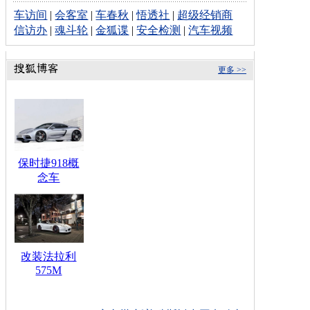
车访间
|
会客室
|
车春秋
|
悟透社
|
超级经销商
信访办
|
魂斗轮
|
金狐谍
|
安全检测
|
汽车视频
更多 >>
保时捷918概
念车
改装法拉利
575M