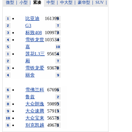
微型
小型
紧凑
中型
中大型
豪华型
SUV
比亚迪
161399
G3
标致408
109973
雪铁龙世
103534
嘉
莲花L3三
95654
厢
雪铁龙爱
93670
丽舍
雪佛兰科
67696
鲁兹
大众朗逸
59895
大众速腾
57915
大众宝来
56578
别克凯越
49678