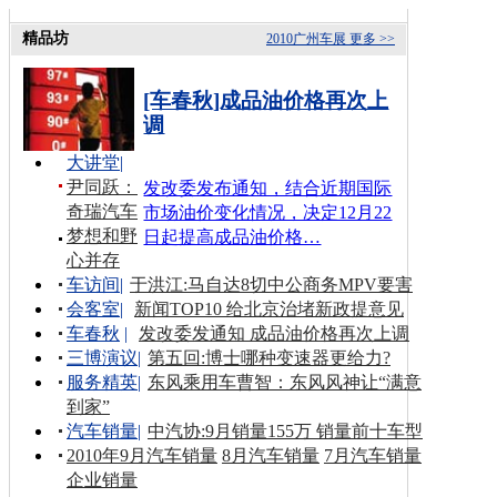
精品坊
2010广州车展
更多 >>
[车春秋]成品油价格再次上
调
大讲堂
|
尹同跃：
发改委发布通知，结合近期国际
奇瑞汽车
市场油价变化情况，决定12月22
梦想和野
日起提高成品油价格…
心并存
车访间
|
于洪江:马自达8切中公商务MPV要害
会客室
|
新闻TOP10 给北京治堵新政提意见
车春秋
|
发改委发通知 成品油价格再次上调
三博演议
|
第五回:博士哪种变速器更给力?
服务精英
|
东风乘用车曹智：东风风神让“满意
到家”
汽车销量
|
中汽协:9月销量155万 销量前十车型
2010年9月汽车销量
8月汽车销量
7月汽车销量
企业销量