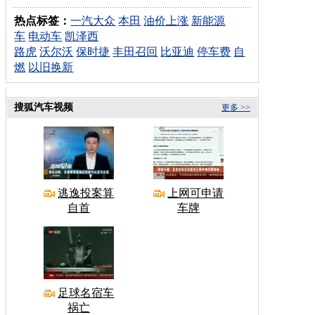
热点标签：
一汽大众
本田
油价上涨
新能源
车
电动车
凯泽西
路虎
沃尔沃
保时捷
丰田召回
比亚迪
停车费
自
燃
以旧换新
搜狐汽车视频
更多 >>
逃逸投案算
上网可申请
自首
车牌
足球名宿车
祸亡