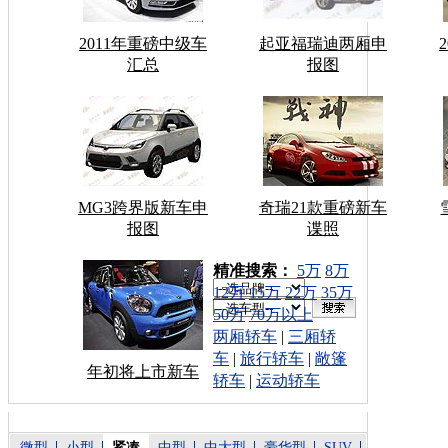
2011年重磅中级车
起亚福瑞迪两厢申
汇总
报图
MG3跨界版新车申
奇瑞21款重磅新车
报图
谍照
车型搜索：
精准搜索：
5万
8万
12万
15万
22万
35万
50万
70万以上
两厢轿车
|
三厢轿
车
|
旅行轿车
|
敞篷
年初将上市新车
轿车
|
运动轿车
微型
小型
紧凑
中型
中大型
豪华型
SUV