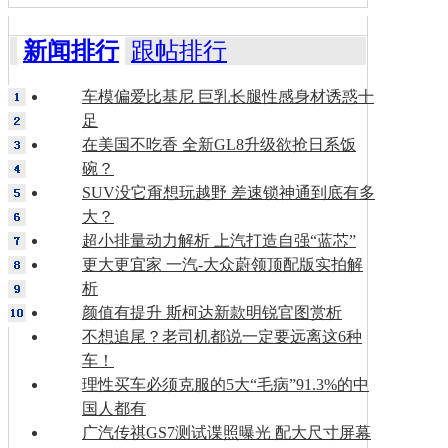
新闻排行
跟帖排行
车模偏爱比基尼 巨乳长腿性感身材诱惑十
足
在美国不吃香 全新GL8升级欲抢日系饭
碗？
SUV没它甭想玩越野 差速锁神通到底有多
大？
超小排量动力解析 上汽打造自强“蓝芯”
更大更宜家 一汽-大众蔚领顶配版实拍解
析
颜值有提升 斯柯达新款明锐官图赏析
不想追尾？老司机都说一定要远离这6种
车！
理性买车必须克服的5大“毛病”91.3%的中
国人都有
广汽传祺GS7测试谍照曝光 配大尺寸屏幕