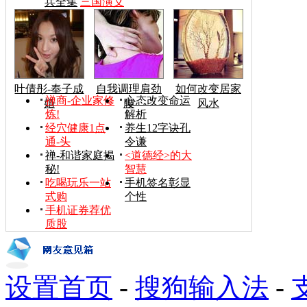
兵全集
三国演义
叶倩彤-奉子成
自我调理肩劲
如何改变居家
禅商-企业家修
心态改变命运
婚
腰
风水
炼!
解析
经穴健康1点
养生12字诀孔
通-头
令谦
禅-和谐家庭揭
<道德经>的大
秘!
智慧
吃喝玩乐一站
手机签名彰显
式购
个性
手机证券荐优
质股
设置首页
-
搜狗输入法
-