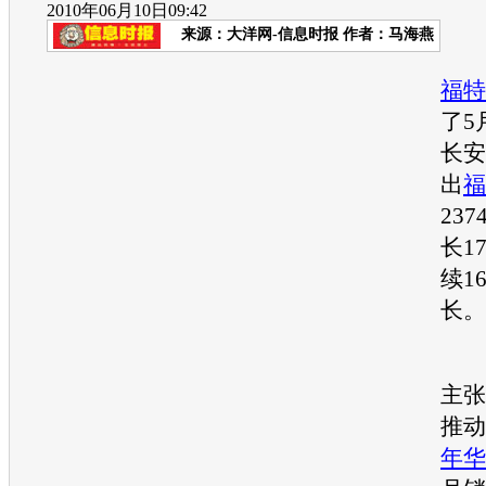
2010年06月10日09:42
来源：
大洋网-信息时报
作者：马海燕
6
福特
了5
长安
出
福
23
长1
续1
主张
推动
年华