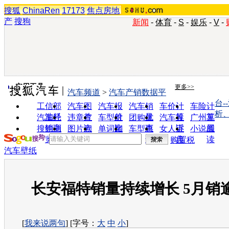
搜狐
ChinaRen
17173
焦点房地
产
搜狗
新闻
-
体育
-
S
-
娱乐
-
V
-
实用工具
更多>>
汽车频道
>
汽车产销数据平
台-
工信部
汽车图
汽车报
汽车销
车价计
车险计
析
油耗
片
价
量
算
算
汽车经
违章查
车型对
团购优
汽车投
广州车
销商
询
比
惠
诉
展
搜狗浏
图片欣
单词翻
车型查
女人宝
小说阅
览器
赏
译
询
典
读
购置税
汽车壁纸
长安福特销量持续增长 5月销逾2
[
我来说两句
] [字号：
大
中
小
]