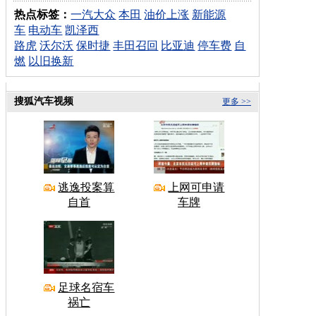
热点标签：
一汽大众
本田
油价上涨
新能源
车
电动车
凯泽西
路虎
沃尔沃
保时捷
丰田召回
比亚迪
停车费
自
燃
以旧换新
搜狐汽车视频
更多 >>
逃逸投案算
上网可申请
自首
车牌
足球名宿车
祸亡