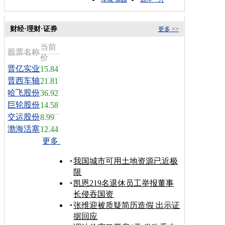
财经·理财·证券
更多 >>
当前
股票名称
价
晋亿实业
15.84
晋西车轴
21.81
哈飞股份
36.92
巨轮股份
14.58
交运股份
8.99
渤海活塞
12.44
更多
我国城市可用土地资源已近极
限
凯恩219名退休员工举报董事
长侵吞国资
张维迎被质疑简历造假 出示证
据回应