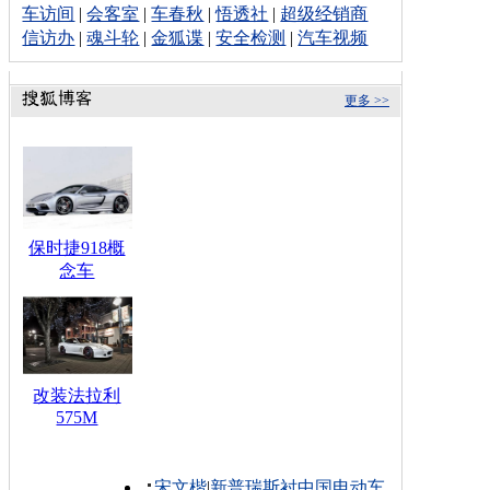
车访间
|
会客室
|
车春秋
|
悟透社
|
超级经销商
信访办
|
魂斗轮
|
金狐谍
|
安全检测
|
汽车视频
更多 >>
保时捷918概
念车
改装法拉利
575M
宋文楷
|
新普瑞斯衬中国电动车