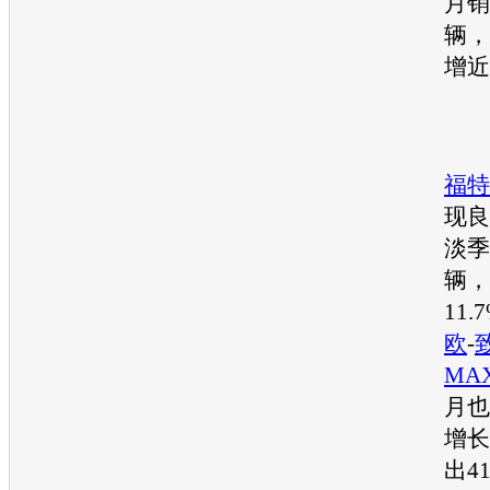
月销
辆，
增近
福特
现良
淡季
辆，
11.
欧
-
MA
月也
增长
出41