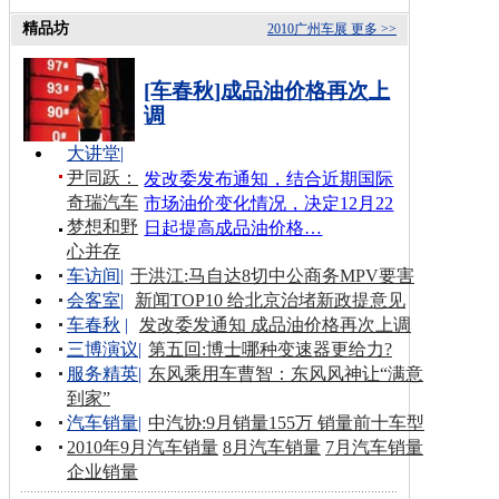
精品坊
2010广州车展
更多 >>
[车春秋]成品油价格再次上
调
大讲堂
|
尹同跃：
发改委发布通知，结合近期国际
奇瑞汽车
市场油价变化情况，决定12月22
梦想和野
日起提高成品油价格…
心并存
车访间
|
于洪江:马自达8切中公商务MPV要害
会客室
|
新闻TOP10 给北京治堵新政提意见
车春秋
|
发改委发通知 成品油价格再次上调
三博演议
|
第五回:博士哪种变速器更给力?
服务精英
|
东风乘用车曹智：东风风神让“满意
到家”
汽车销量
|
中汽协:9月销量155万 销量前十车型
2010年9月汽车销量
8月汽车销量
7月汽车销量
企业销量