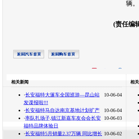
辆。
(责任编辑：
开心网
人人网
豆瓣
相关新闻
相关
转发至：
·
长安福特大篷车全国巡游—昆山站
10-06-04
发谍报啦!!!
·
长安福特马自达南京基地计划扩产
10-06-04
·
率队扎场子,镇江新嘉车友会会长安
10-06-03
福特品牌体验日
·
长安福特5月销量2.37万辆 同比增长
10-06-02