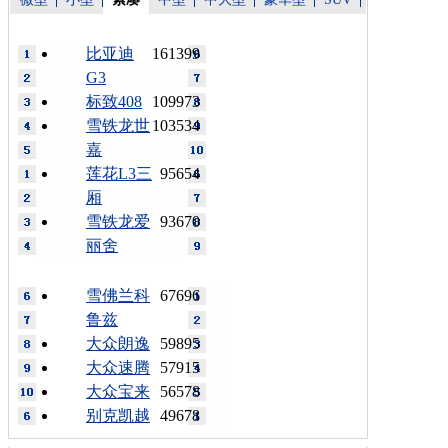
比亚迪
161399
G3
标致408
109973
雪铁龙世
103534
嘉
莲花L3三
95654
厢
雪铁龙爱
93670
丽舍
雪佛兰科
67696
鲁兹
大众朗逸
59895
大众速腾
57915
大众宝来
56578
别克凯越
49678