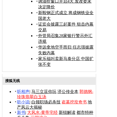
调油价窗口开启4天 发改委未
决定降价
新鞍钢正式成立 将成钢铁业全
国老大
证监会披露三起案件 狙击内幕
交易
外管局召集28家银行警示外汇
违规
华远拿地空手而归 任志强披露
失败内幕
家乐福叫卖新马泰分店 中国扩
张不变
搜狐无线
听相声
|
马三立逗你玩
济公传全本
郭德纲-
珍珠翡翠白玉汤
听小说
|
白领职场必杀技
盗墓挖坟奇书
地
产风云大揭秘
新书
|
大风水-黄帝宅经
新锐解读
都市特种