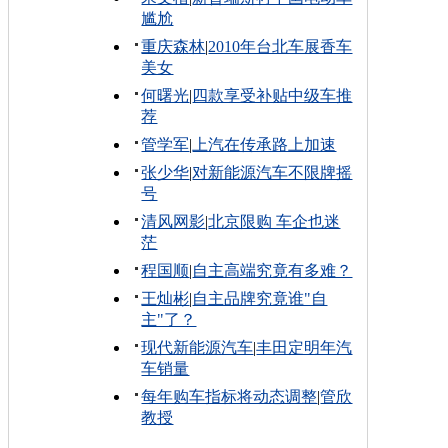
尴尬
重庆森林
|
2010年台北车展香车
美女
何曙光
|
四款享受补贴中级车推
荐
管学军
|
上汽在传承路上加速
张少华
|
对新能源汽车不限牌摇
号
清风网影
|
北京限购 车企也迷
茫
程国顺
|
自主高端究竟有多难？
王灿彬
|
自主品牌究竟谁"自
主"了？
现代新能源汽车
|
丰田定明年汽
车销量
每年购车指标将动态调整
|
管欣
教授