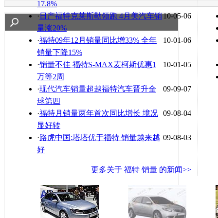
17.8%
·
日产福特克莱斯勒领跑 4月美汽车销
10-05-06
量涨20%
·
福特09年12月销量同比增33% 全年
10-01-06
销量下降15%
·
销量不佳 福特S-MAX麦柯斯优惠1
10-01-05
万等2周
·
现代汽车销量超越福特汽车晋升全
09-09-07
球第四
·
福特月销量两年首次同比增长 境况
09-08-04
显好转
·
路虎中国:塔塔优于福特 销量越来越
09-08-03
好
更多关于
福特 销量
的新闻>>