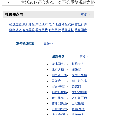
宝沃2017还会火么，会不会重复观致之路
搜狐焦点网
更多 >>
楼盘速查
最新开盘
户型搜索
电子地图
楼盘点评
贷款计算
楼盘动态
购房导航
看房图片
户型图片
装修论坛
装修图库
热销楼盘推荐
更多>>
最新开盘
更多>>
绿地国宝21
领秀慧谷
北京方糖
澜馨墅
潮白河孔雀
绿宸万华城
国隆府
潮白河孔雀
宏泰·美墅
铂铭郡
廊坊新世界
世纪鸿通州
智汇雅苑
万科首开台
首开熙悦山
世纪星城
首城国际中
顺鑫·华玺
绿城·御园
远洋一方