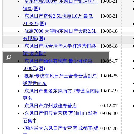
·
全系优惠9000元 东风日产骐达现车
10-06-21
销售(图)
·
东风日产奇骏2.5L优惠1.6万 最低
10-06-21
21.38万(图)
·
优惠7000 天津购东风日产天籁2.5L
10-06-18
有现车(图)
·
东风日产联合清华大学打造营销终
10-06-18
端"梦之队"
·
东风日产颐达有现车 最少可优惠
10-06-17
5000元(图)
·
视频:专访东风日产三合专营店副总
10-04-25
经理尹向东
·
东风日产更名东风南方 7专营店同期
10-01-19
更名
·
东风日产郑州威佳专营店
09-12-07
·
东风日产恒辰专营店 万仙山自驾游
09-09-30
召集中
·
国内最大东风日产专营店 成都开(组
08-07-28