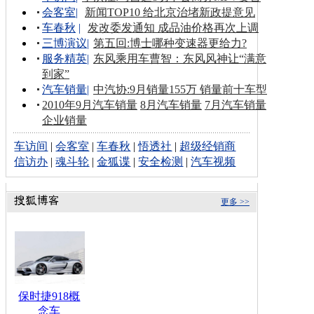
会客室
|
新闻TOP10 给北京治堵新政提意见
车春秋
|
发改委发通知 成品油价格再次上调
三博演议
|
第五回:博士哪种变速器更给力?
服务精英
|
东风乘用车曹智：东风风神让“满意
到家”
汽车销量
|
中汽协:9月销量155万 销量前十车型
2010年9月汽车销量
8月汽车销量
7月汽车销量
企业销量
车访间
|
会客室
|
车春秋
|
悟透社
|
超级经销商
信访办
|
魂斗轮
|
金狐谍
|
安全检测
|
汽车视频
更多 >>
保时捷918概
念车