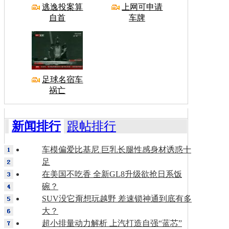
逃逸投案算
上网可申请
自首
车牌
足球名宿车
祸亡
新闻排行
跟帖排行
车模偏爱比基尼 巨乳长腿性感身材诱惑十
足
在美国不吃香 全新GL8升级欲抢日系饭
碗？
SUV没它甭想玩越野 差速锁神通到底有多
大？
超小排量动力解析 上汽打造自强“蓝芯”