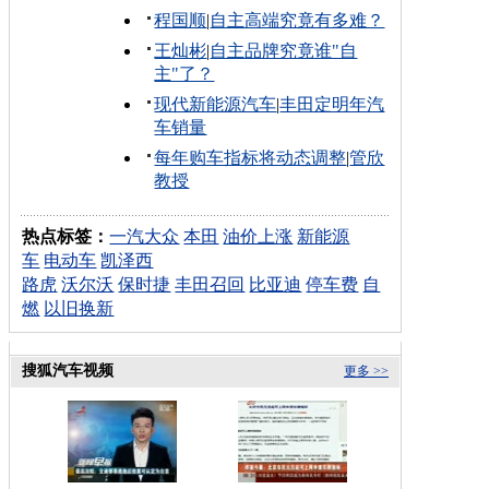
程国顺
|
自主高端究竟有多难？
王灿彬
|
自主品牌究竟谁"自
主"了？
现代新能源汽车
|
丰田定明年汽
车销量
每年购车指标将动态调整
|
管欣
教授
热点标签：
一汽大众
本田
油价上涨
新能源
车
电动车
凯泽西
路虎
沃尔沃
保时捷
丰田召回
比亚迪
停车费
自
燃
以旧换新
搜狐汽车视频
更多 >>