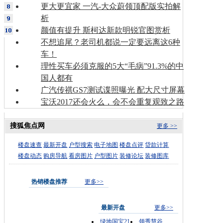
更大更宜家 一汽-大众蔚领顶配版实拍解
析
颜值有提升 斯柯达新款明锐官图赏析
不想追尾？老司机都说一定要远离这6种
车！
理性买车必须克服的5大“毛病”91.3%的中
国人都有
广汽传祺GS7测试谍照曝光 配大尺寸屏幕
宝沃2017还会火么，会不会重复观致之路
搜狐焦点网
更多 >>
楼盘速查
最新开盘
户型搜索
电子地图
楼盘点评
贷款计算
楼盘动态
购房导航
看房图片
户型图片
装修论坛
装修图库
热销楼盘推荐
更多>>
最新开盘
更多>>
绿地国宝21
领秀慧谷