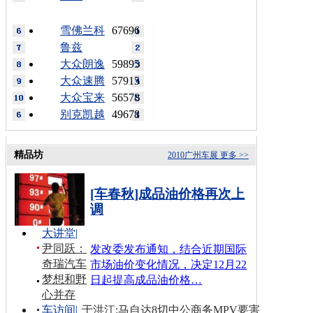
雪佛兰科
67696
鲁兹
大众朗逸
59895
大众速腾
57915
大众宝来
56578
别克凯越
49678
精品坊
2010广州车展
更多 >>
[车春秋]成品油价格再次上
调
大讲堂
|
尹同跃：
发改委发布通知，结合近期国际
奇瑞汽车
市场油价变化情况，决定12月22
梦想和野
日起提高成品油价格…
心并存
车访间
|
于洪江:马自达8切中公商务MPV要害