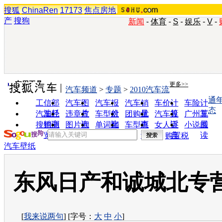
搜狐
ChinaRen
17173
焦点房地
产
搜狗
新闻
-
体育
-
S
-
娱乐
-
V
-
实用工具
更多>>
汽车频道
>
专题
>
2010汽车流
通
工信部
汽车图
汽车报
汽车销
车价计
车险计
态
油耗
片
价
量
算
算
汽车经
违章查
车型对
团购优
汽车投
广州车
销商
询
比
惠
诉
展
搜狗浏
图片欣
单词翻
车型查
女人宝
小说阅
览器
赏
译
询
典
读
购置税
汽车壁纸
东风日产和诚城北专
[
我来说两句
] [字号：
大
中
小
]