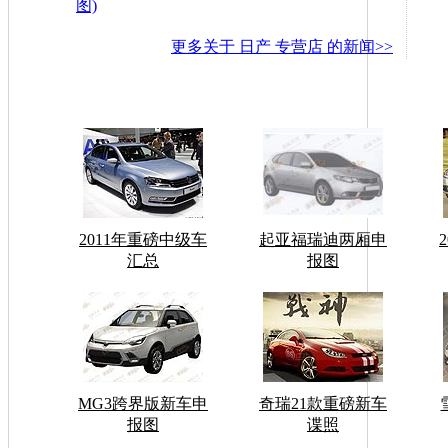
图)
更多关于
日产 专营店
的新闻>>
2011年重磅中级车
起亚福瑞迪两厢申
汇总
报图
MG3跨界版新车申
奇瑞21款重磅新车
报图
谍照