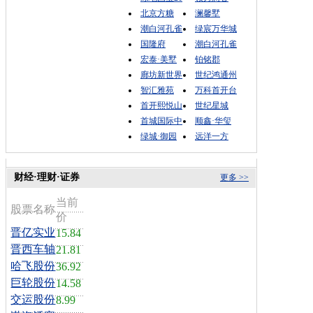
北京方糖
澜馨墅
潮白河孔雀
绿宸万华城
国隆府
潮白河孔雀
宏泰·美墅
铂铭郡
廊坊新世界
世纪鸿通州
智汇雅苑
万科首开台
首开熙悦山
世纪星城
首城国际中
顺鑫·华玺
绿城·御园
远洋一方
财经·理财·证券
更多 >>
当前
股票名称
价
晋亿实业
15.84
晋西车轴
21.81
哈飞股份
36.92
巨轮股份
14.58
交运股份
8.99