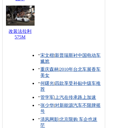
改装法拉利
575M
宋文楷
|
新普瑞斯衬中国电动车
尴尬
重庆森林
|
2010年台北车展香车
美女
何曙光
|
四款享受补贴中级车推
荐
管学军
|
上汽在传承路上加速
张少华
|
对新能源汽车不限牌摇
号
清风网影
|
北京限购 车企也迷
茫