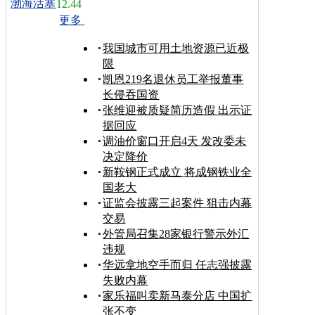
渤海活塞
12.44
更多
我国城市可用土地资源已近极
限
凯恩219名退休员工举报董事
长侵吞国资
张维迎被质疑简历造假 出示证
据回应
调油价窗口开启4天 发改委未
决定降价
新鞍钢正式成立 将成钢铁业全
国老大
证监会披露三起案件 狙击内幕
交易
外管局召集28家银行警示外汇
违规
华远拿地空手而归 任志强披露
失败内幕
家乐福叫卖新马泰分店 中国扩
张不变