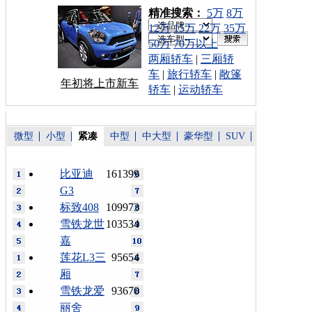
车型搜索：
精准搜索：
5万
8万
12万
15万
22万
35万
50万
70万以上
两厢轿车
|
三厢轿
车
|
旅行轿车
|
敞篷
年初将上市新车
轿车
|
运动轿车
微型
小型
紧凑
中型
中大型
豪华型
SUV
比亚迪
161399
G3
标致408
109973
雪铁龙世
103534
嘉
莲花L3三
95654
厢
雪铁龙爱
93670
丽舍