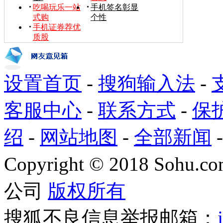
吃喝玩乐一站
手机签名彰显
式购
个性
手机证券荐优
质股
设置首页
-
搜狗输入法
-
客服中心
-
联系方式
-
保
绍
-
网站地图
-
全部新闻
Copyright
©
2018 Sohu.com
公司
版权所有
搜狐不良信息举报邮箱：