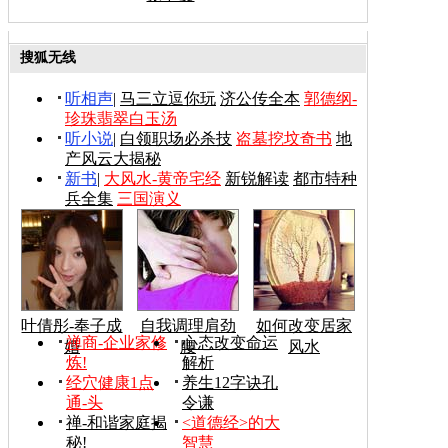
搜狐无线
听相声
|
马三立逗你玩
济公传全本
郭德纲-
珍珠翡翠白玉汤
听小说
|
白领职场必杀技
盗墓挖坟奇书
地
产风云大揭秘
新书
|
大风水-黄帝宅经
新锐解读
都市特种
兵全集
三国演义
叶倩彤-奉子成
自我调理肩劲
如何改变居家
禅商-企业家修
心态改变命运
婚
腰
风水
炼!
解析
经穴健康1点
养生12字诀孔
通-头
令谦
禅-和谐家庭揭
<道德经>的大
秘!
智慧