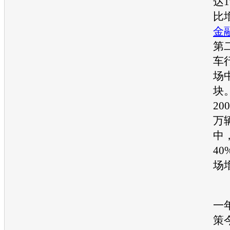
达1
比增
金
第
车
场
块
20
万
中
4
场
原
一
策