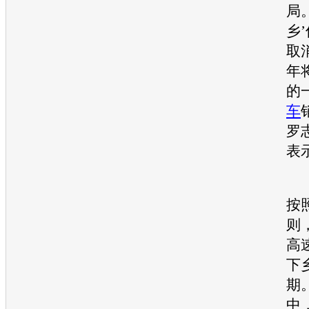
局
乡
取
年
的
车
罗
表
1
按
则
高
下
期
中