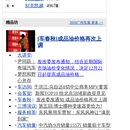
别克凯越
49678
精品坊
2010广州车展
更多 >>
[车春秋]成品油价格再次上
调
大讲堂
|
尹同跃：
发改委发布通知，结合近期国际
奇瑞汽车
市场油价变化情况，决定12月22
梦想和野
日起提高成品油价格…
心并存
车访间
|
于洪江:马自达8切中公商务MPV要害
会客室
|
新闻TOP10 给北京治堵新政提意见
车春秋
|
发改委发通知 成品油价格再次上调
三博演议
|
第五回:博士哪种变速器更给力?
服务精英
|
东风乘用车曹智：东风风神让“满意
到家”
汽车销量
|
中汽协:9月销量155万 销量前十车型