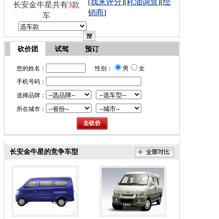
[
我来评分
][
耗油调查
][
经
长安金牛星共有
3
款
销商
]
车
砍价团
试驾
预订
您的姓名：
性别：
男
女
手机号码：
选择品牌：
所在城市：
长安金牛星的竞争车型