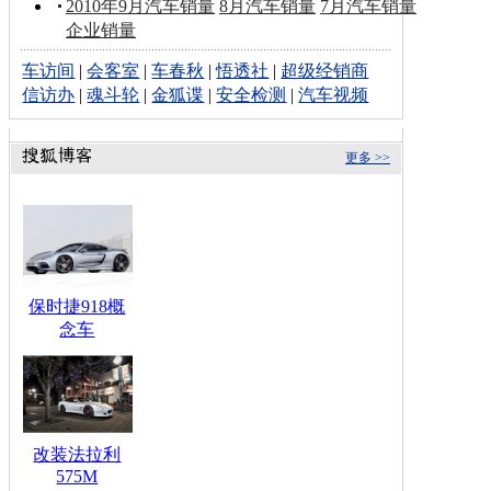
2010年9月汽车销量
8月汽车销量
7月汽车销量
企业销量
车访间
|
会客室
|
车春秋
|
悟透社
|
超级经销商
信访办
|
魂斗轮
|
金狐谍
|
安全检测
|
汽车视频
更多 >>
保时捷918概
念车
改装法拉利
575M