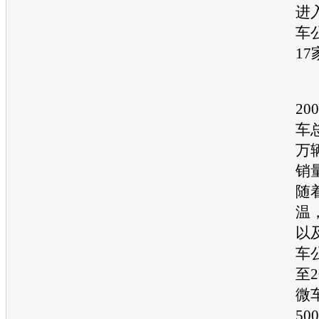
进
车
17
除
20
车
万
销
随
温
以
车
至
微
50