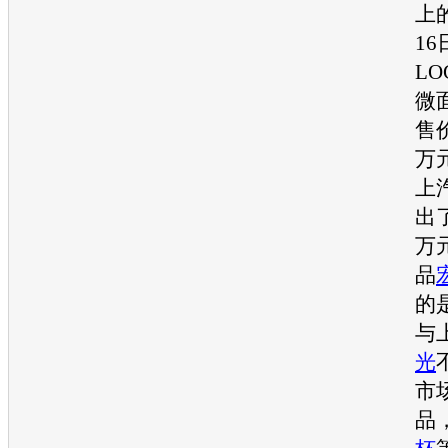
上
1
LO
微
售价
万
上
出了
万
品
的
与
光
市
品