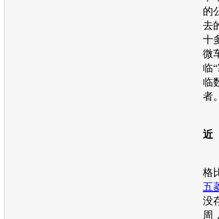
的
去
十
微
临
临
者
“
近
“
格
五
没
周