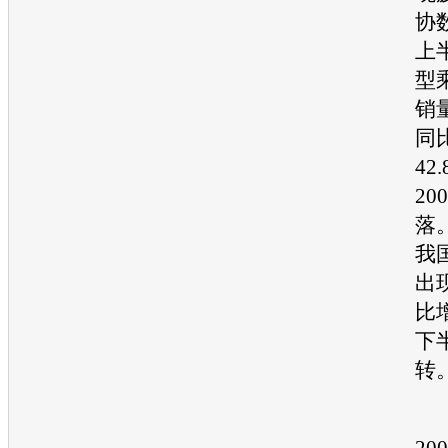
协
上
型
销
同
42
20
落
我
出
比
下
转
20