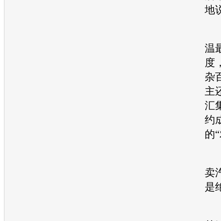
地
当
温
度
杂
主
汇
约
的
日
卖
是