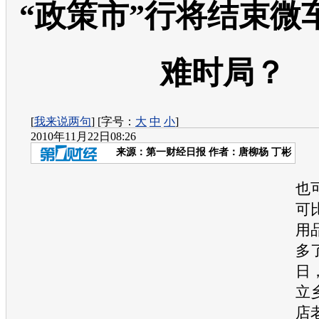
“政策市”行将结束微
难时局？
[
我来说两句
] [字号：
大
中
小
]
2010年11月22日08:26
来源：
第一财经日报
作者：唐柳杨 丁彬
“
也
可
用
多了
日
立
店