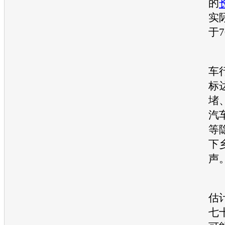
的
实
于
不
车
标
堵
汽
等
下
声
“
估
七