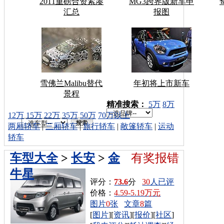
2011重磅合资紧凑
MG3跨界版新车申
汇总
报图
雪佛兰Malibu替代
年初将上市新车
景程
车型搜索：
精准搜索：
5万
8万
12万
15万
22万
35万
50万
70万以上
两厢轿车
|
三厢轿车
|
旅行轿车
|
敞篷轿车
|
运动
轿车
车型大全
>
长安
>
金
有奖报错
牛星
评分：
73.6
分
30
人已评
价格：
4.59-5.19万元
图片
0
张
文章
8
篇
[
图片
][
资讯
][
报价
][
社区
]