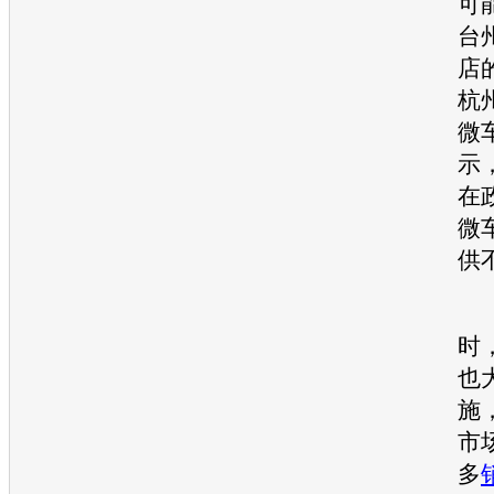
可
台
店
杭
微
示
在
微
供
客
时
也
施
市
多