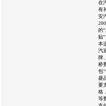
在
有
安
20
的
贴
本
汽
牌
桥
包
菱
要
格
等
支