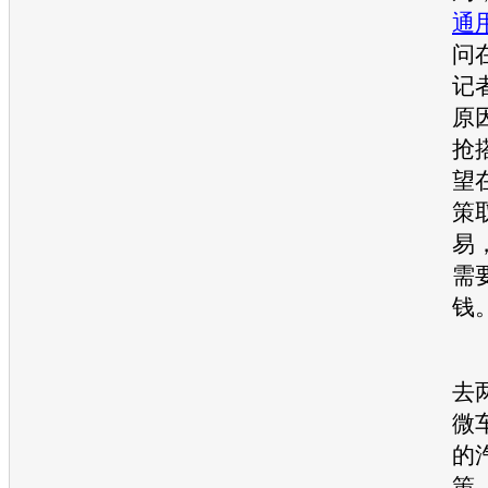
通
问
记
原
抢
望
策
易
需
钱
根
去
微
的
策