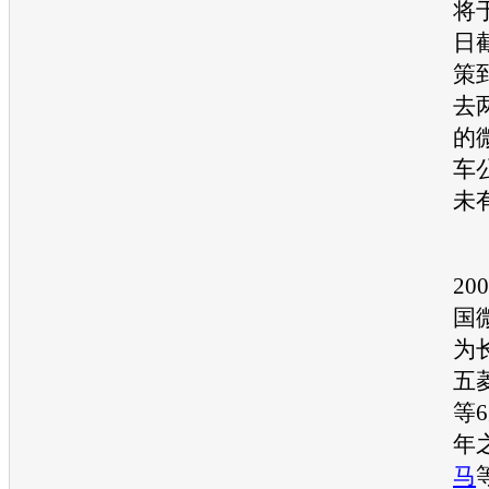
将
日
策
去
的
车
未
数
2
国
为
五
等6
年
马