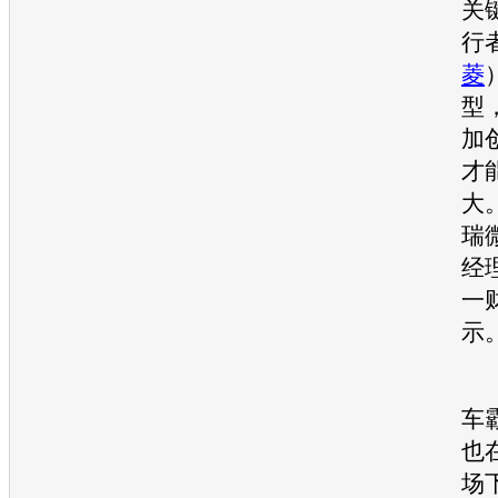
关
行
菱
型
加
才
大
瑞
经
一
示
与
车
也
场