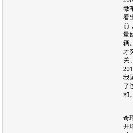
微
看
前
量
辆
才
关。
2
我
了
和
1
奇
开