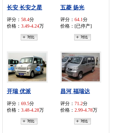
长安 长安之星
五菱 扬光
评分：
58.4
分
评分：
64.1
分
价格：
3.49-4.24
万
价格：[已停产]
开瑞 优派
昌河 福瑞达
评分：
69.5
分
评分：
71.2
分
价格：
3.48-4.28
万
价格：
2.99-4.78
万