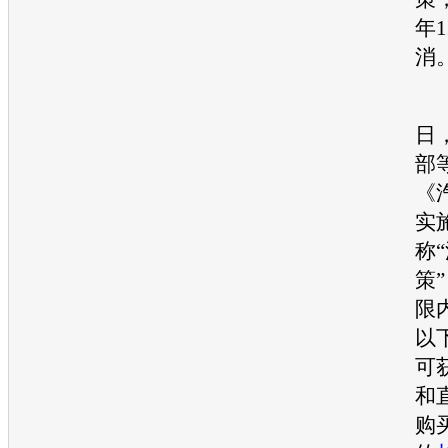
年1
消
2
日
部
《
实
称
策
限
以
可
和
购