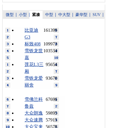
微型
小型
紧凑
中型
中大型
豪华型
SUV
比亚迪
161399
G3
标致408
109973
雪铁龙世
103534
嘉
莲花L3三
95654
厢
雪铁龙爱
93670
丽舍
雪佛兰科
67696
鲁兹
大众朗逸
59895
大众速腾
57915
大众宝来
56578