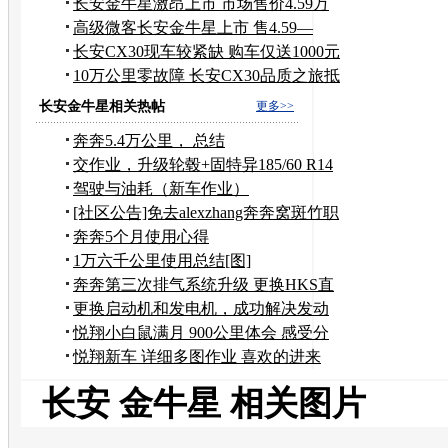
品牌
长安金牛星激昂上市 市场售价4.59万
元起
高级微客长安金牛星上市 售4.59—
5.59万
长安CX30现车较紧缺 购车仅送1000元
礼包
10万公里零故障 长安CX30品质之旅抵
京
长安金牛星相关热帖
更多>>
奔奔5.4万公里， 总结
交作业，升级轮毂+固特异185/60 R14
轮胎
驾驶与油耗（新车作业）
[社区公告]免去alexzhang奔奔窝斑竹职
务
奔奔5个月使用心得
1万六千公里使用总结[图]
奔奔第三次排气系统升级 更换HKS直
排+S回压改装
更换启动机和发电机，成功解决发动
机故障灯的问题。
悦翔小白鼠满月 900公里体会 感受分
享
悦翔新车 详细多图作业 喜欢的进来
顶！
长安 金牛星 相关图片