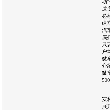
动“
道
必
建
汽
底
只
户
微
介
微
5
与
安
展