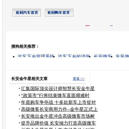
开心网
人人网
豆瓣
搜狗相关推荐：
转发至：
汽车下乡管理系统
汽车下乡的消息
长安微车
东风
汽车下乡补贴
国产微车
微车市场
最好的微车
比亚迪微车
奇瑞微车
长安金牛星相关文章
更多 >>
汇集国际顶尖设计师智慧长安金牛星
上市
“政策市”行将结束微车直面艰难时
局？
年底购车争夺战 十多款新车上市捉对
厮杀
高级微客长安商用力作--金牛星正式上
市
长安推出金牛星冲击高级微客市场树
标杆
提升品牌价值 长安倾力打造高级微车