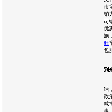
市
销
司
优
施
旺
包
艰
到
“
话
政
减
惠