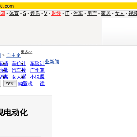
新闻
-
体育
-
S
-
娱乐
-
V
-
财经
-
IT
-
汽车
-
房产
-
家居
-
女人
-
视
更多>>
闻
>
自主企
业新闻
车销
车价计
车险计
量
算
算
购优
汽车投
广州车
惠
诉
展
型查
女人宝
小说阅
询
典
读
购置税
现电动化