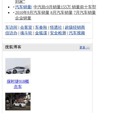
到家”
汽车销量
|
中汽协:9月销量155万 销量前十车型
2010年9月汽车销量
8月汽车销量
7月汽车销量
企业销量
车访间
|
会客室
|
车春秋
|
悟透社
|
超级经销商
信访办
|
魂斗轮
|
金狐谍
|
安全检测
|
汽车视频
更多 >>
保时捷918概
念车