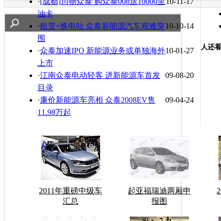
·
[成都]川物众泰 购众泰008送10000里
10-11-17
油卡
·
租赁+换电站 众泰新能源汽车艰难突
10-10-14
围
人还
·
众泰加速IPO 新能源业务或单独海外
10-01-27
上市
·
江南众泰电动轻客 进新能源车首发
09-08-20
目录
·
廉价新能源车亮相 众泰2008EV售
09-04-24
11.98万起
2011年重磅中级车
起亚福瑞迪两厢申
汇总
报图