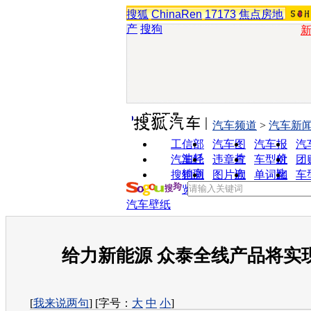
搜狐
ChinaRen
17173
焦点房地
产
搜狗
实用工具
汽车频道
>
汽车新
工信部
汽车图
汽车报
汽
油耗
片
价
汽车经
违章查
车型对
团
销商
询
比
搜狗浏
图片欣
单词翻
车
览器
赏
译
汽车壁纸
给力新能源 众泰全线产品将实
[
我来说两句
] [字号：
大
中
小
]