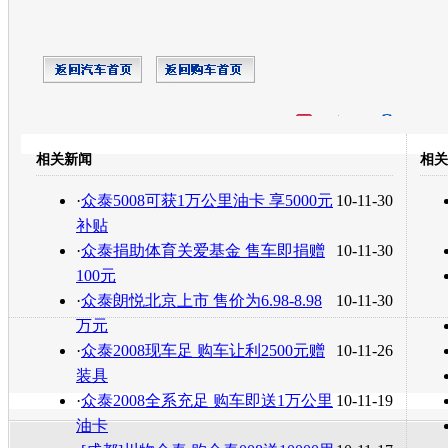
开心网
人人网
豆瓣
相关新闻
相关
转发至：
·
众泰5008可获1万公里油卡 享5000元
10-11-30
补贴
·
众泰捐助体育关爱基金 售车即捐赠
10-11-30
100元
·
众泰朗悦北京上市 售价为6.98-8.98
10-11-30
万元
·
众泰2008现车足 购车让利2500元赠
10-11-26
装具
·
众泰2008全系充足 购车即送1万公里
10-11-19
油卡