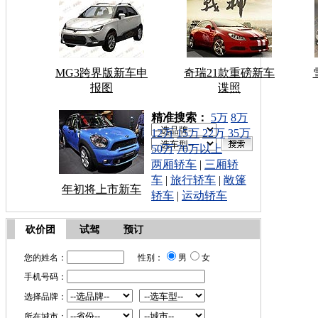
MG3跨界版新车申
奇瑞21款重磅新车
报图
谍照
车型搜索：
精准搜索：
5万
8万
12万
15万
22万
35万
50万
70万以上
两厢轿车
|
三厢轿
车
|
旅行轿车
|
敞篷
年初将上市新车
轿车
|
运动轿车
砍价团
试驾
预订
您的姓名：
性别：
男
女
手机号码：
选择品牌：
所在城市：