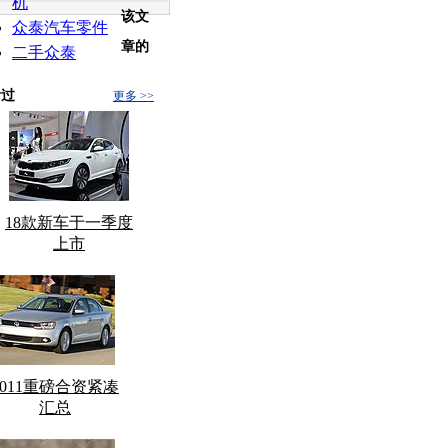
机
该文
众泰汽车零件
章的
二手众泰
看过
更多 >>
18款新车于一季度
上市
2011重磅合资紧凑
汇总