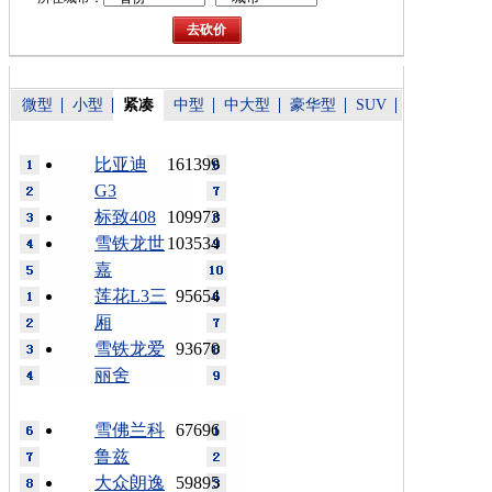
微型
小型
紧凑
中型
中大型
豪华型
SUV
比亚迪
161399
G3
标致408
109973
雪铁龙世
103534
嘉
莲花L3三
95654
厢
雪铁龙爱
93670
丽舍
雪佛兰科
67696
鲁兹
大众朗逸
59895