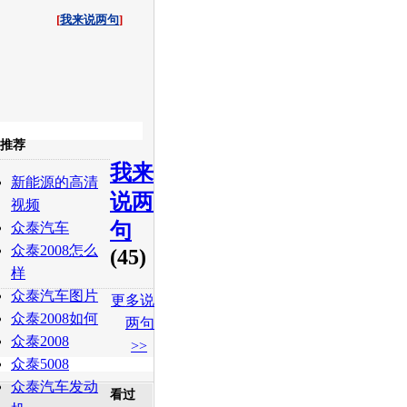
[
我来说两句
]
收起
推荐
我来
白社会
百度i贴吧
新能源的高清
说两
视频
句
众泰汽车
众泰2008怎么
(45)
样
众泰汽车图片
更多说
众泰2008如何
两句
众泰2008
>>
众泰5008
众泰汽车发动
看过