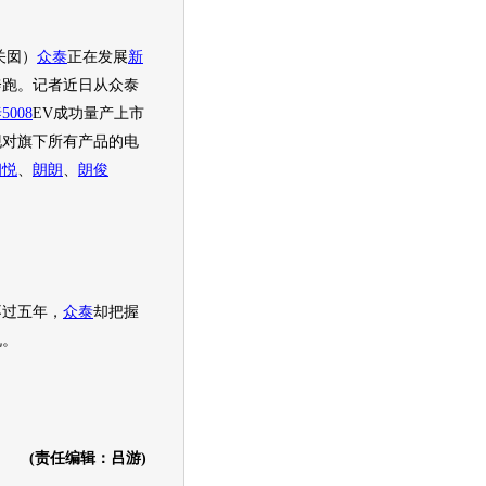
关囡）
众泰
正在发展
新
奔跑。记者近日从
众泰
5008
EV成功量产上市
现对旗下所有产品的电
朗悦
、
朗朗
、
朗俊
不过五年，
众泰
却把握
机。
(责任编辑：吕游)