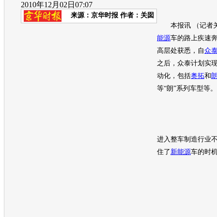
2010年12月02日07:07
来源：
京华时报
作者：关囡
本报讯 （记者
能源
车的路上疾速
高层处获悉，自
众泰
之后，
众泰
计划实
动化，包括
奥拓
和
等“朗”系列车型等。
进入整车制造行业
住了
新能源
车的时