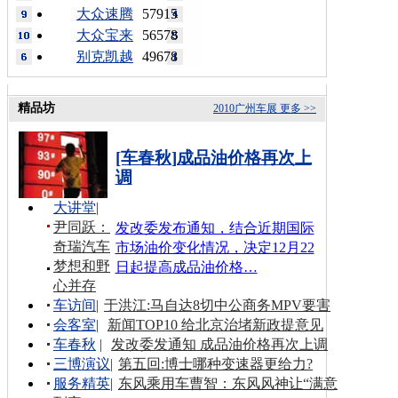
大众速腾
57915
大众宝来
56578
别克凯越
49678
精品坊
2010广州车展
更多 >>
[车春秋]成品油价格再次上
调
大讲堂
|
尹同跃：
发改委发布通知，结合近期国际
奇瑞汽车
市场油价变化情况，决定12月22
梦想和野
日起提高成品油价格…
心并存
车访间
|
于洪江:马自达8切中公商务MPV要害
会客室
|
新闻TOP10 给北京治堵新政提意见
车春秋
|
发改委发通知 成品油价格再次上调
三博演议
|
第五回:博士哪种变速器更给力?
服务精英
|
东风乘用车曹智：东风风神让“满意