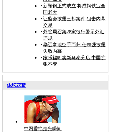
新鞍钢正式成立 将成钢铁业全
国老大
证监会披露三起案件 狙击内幕
交易
外管局召集28家银行警示外汇
违规
华远拿地空手而归 任志强披露
失败内幕
家乐福叫卖新马泰分店 中国扩
张不变
体坛花絮
中网香艳走光瞬间