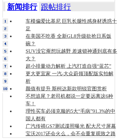
新闻排行
跟帖排行
车模偏爱比基尼 巨乳长腿性感身材诱惑十
足
在美国不吃香 全新GL8升级欲抢日系饭
碗？
SUV没它甭想玩越野 差速锁神通到底有多
大？
超小排量动力解析 上汽打造自强“蓝芯”
更大更宜家 一汽-大众蔚领顶配版实拍解
析
颜值有提升 斯柯达新款明锐官图赏析
不想追尾？老司机都说一定要远离这6种
车！
理性买车必须克服的5大“毛病”91.3%的中
国人都有
广汽传祺GS7测试谍照曝光 配大尺寸屏幕
宝沃2017还会火么，会不会重复观致之路