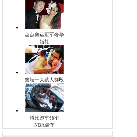
盘点奥运冠军奢华
婚礼
篮坛十大骇人群殴
科比跑车领衔
NBA豪车