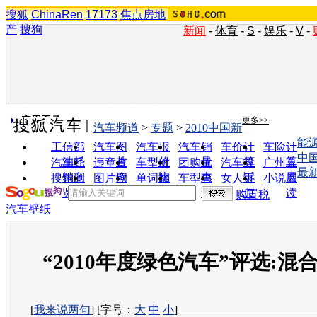
搜狐
ChinaRen
17173
焦点房地
产
搜狗
新闻
-
体育
-
S
-
娱乐
-
V
-
实用工具
更多>>
汽车频道
>
专题
>
2010中国新
能
工信部
汽车图
汽车报
汽车销
车价计
车险计
中
油耗
片
价
量
算
算
汽车经
违章查
车型对
团购优
汽车投
广州车
最
销商
询
比
惠
诉
展
搜狗浏
图片欣
单词翻
车型查
女人宝
小说阅
览器
赏
译
询
典
读
购置税
汽车壁纸
“2010年度绿色汽车”评选:混
[
我来说两句
] [字号：
大
中
小
]