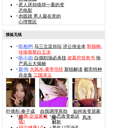
惹人厌却值得一看的变
态电影
勿践踏 男人最在意的
心理禁区
搜狐无线
听相声
|
马三立逗你玩
济公传全本
郭德纲-
珍珠翡翠白玉汤
听小说
|
白领职场必杀技
盗墓挖坟奇书
地
产风云大揭秘
新书
|
大风水-黄帝宅经
新锐解读
都市特种
兵全集
三国演义
叶倩彤-奉子成
自我调理肩劲
如何改变居家
禅商-企业家修
心态改变命运
婚
腰
风水
炼!
解析
经穴健康1点
养生12字诀孔