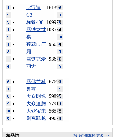
比亚迪
161399
G3
标致408
109973
雪铁龙世
103534
嘉
莲花L3三
95654
厢
雪铁龙爱
93670
丽舍
雪佛兰科
67696
鲁兹
大众朗逸
59895
大众速腾
57915
大众宝来
56578
别克凯越
49678
精品坊
2010广州车展
更多 >>