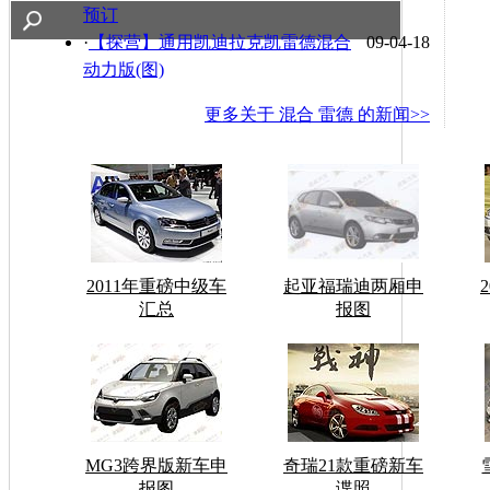
预订
·
【探营】通用凯迪拉克凯雷德混合
09-04-18
动力版(图)
更多关于
混合 雷德
的新闻>>
2011年重磅中级车
起亚福瑞迪两厢申
汇总
报图
MG3跨界版新车申
奇瑞21款重磅新车
报图
谍照