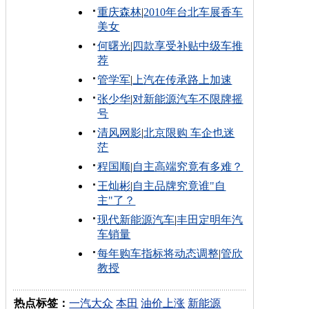
重庆森林
|
2010年台北车展香车
美女
何曙光
|
四款享受补贴中级车推
荐
管学军
|
上汽在传承路上加速
张少华
|
对新能源汽车不限牌摇
号
清风网影
|
北京限购 车企也迷
茫
程国顺
|
自主高端究竟有多难？
王灿彬
|
自主品牌究竟谁"自
主"了？
现代新能源汽车
|
丰田定明年汽
车销量
每年购车指标将动态调整
|
管欣
教授
热点标签：
一汽大众
本田
油价上涨
新能源