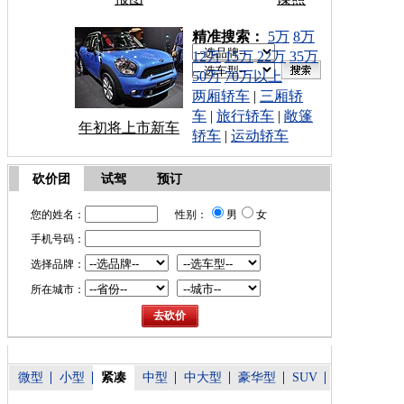
车型搜索：
精准搜索：
5万
8万
12万
15万
22万
35万
50万
70万以上
两厢轿车
|
三厢轿
车
|
旅行轿车
|
敞篷
年初将上市新车
轿车
|
运动轿车
砍价团
试驾
预订
您的姓名：
性别：
男
女
手机号码：
选择品牌：
所在城市：
微型
小型
紧凑
中型
中大型
豪华型
SUV