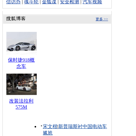
信访办
|
魂斗轮
|
金狐谍
|
安全检测
|
汽车视频
更多 >>
保时捷918概
念车
改装法拉利
575M
宋文楷
|
新普瑞斯衬中国电动车
尴尬