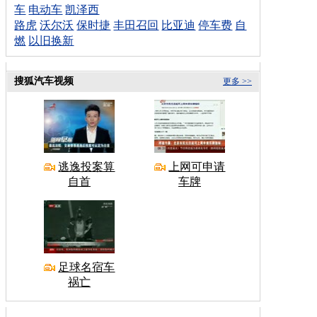
车
电动车
凯泽西
路虎
沃尔沃
保时捷
丰田召回
比亚迪
停车费
自
燃
以旧换新
搜狐汽车视频
更多 >>
逃逸投案算
上网可申请
自首
车牌
足球名宿车
祸亡