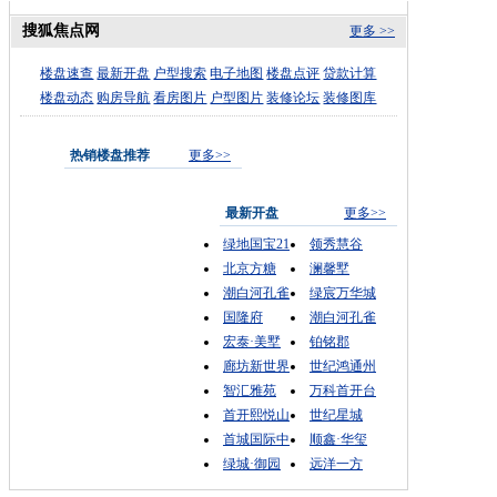
搜狐焦点网
更多 >>
楼盘速查
最新开盘
户型搜索
电子地图
楼盘点评
贷款计算
楼盘动态
购房导航
看房图片
户型图片
装修论坛
装修图库
热销楼盘推荐
更多>>
最新开盘
更多>>
绿地国宝21
领秀慧谷
北京方糖
澜馨墅
潮白河孔雀
绿宸万华城
国隆府
潮白河孔雀
宏泰·美墅
铂铭郡
廊坊新世界
世纪鸿通州
智汇雅苑
万科首开台
首开熙悦山
世纪星城
首城国际中
顺鑫·华玺
绿城·御园
远洋一方