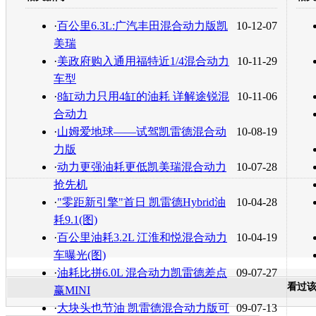
转发至：
·
百公里6.3L:广汽丰田混合动力版凯
10-12-07
美瑞
·
美政府购入通用福特近1/4混合动力
10-11-29
车型
·
8缸动力只用4缸的油耗 详解途锐混
10-11-06
合动力
·
山姆爱地球——试驾凯雷德混合动
10-08-19
力版
·
动力更强油耗更低凯美瑞混合动力
10-07-28
抢先机
·
"零距新引擎"首日 凯雷德Hybrid油
10-04-28
耗9.1(图)
·
百公里油耗3.2L 江淮和悦混合动力
10-04-19
车曝光(图)
·
油耗比拼6.0L 混合动力凯雷德差点
09-07-27
看过
赢MINI
·
大块头也节油 凯雷德混合动力版可
09-07-13