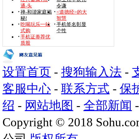
通-头
令谦
禅-和谐家庭揭
<道德经>的大
秘!
智慧
吃喝玩乐一站
手机签名彰显
式购
个性
手机证券荐优
质股
设置首页
-
搜狗输入法
-
客服中心
-
联系方式
-
保
绍
-
网站地图
-
全部新闻
Copyright
©
2018 Sohu.com
公司
版权所有