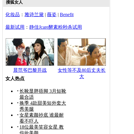
搜狐女人
化妆品
：
雅诗兰黛
|
薇姿
|
Benefit
最新试用
：
静佳Jcare酵素粉秒杀试用
晨范爷巴黎开战
女性等不及80后丈夫长
大
女人热点
长靴显胖捂脚 3月短靴
最合适
换季 4款甜美短外套大
秀美腿
女星素颜抄底 谁最耐
看不吓人
18位最美笑容女星 教
你妆美颜