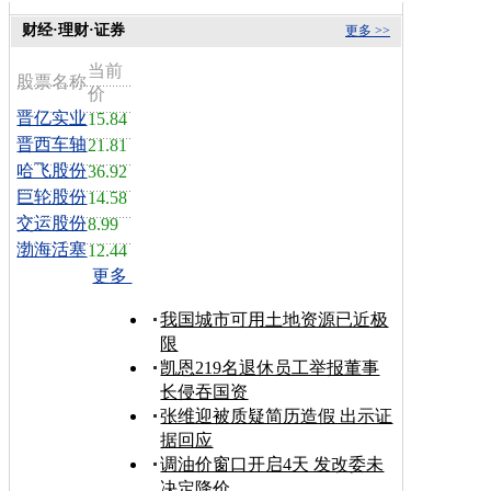
财经·理财·证券
更多 >>
当前
股票名称
价
晋亿实业
15.84
晋西车轴
21.81
哈飞股份
36.92
巨轮股份
14.58
交运股份
8.99
渤海活塞
12.44
更多
我国城市可用土地资源已近极
限
凯恩219名退休员工举报董事
长侵吞国资
张维迎被质疑简历造假 出示证
据回应
调油价窗口开启4天 发改委未
决定降价