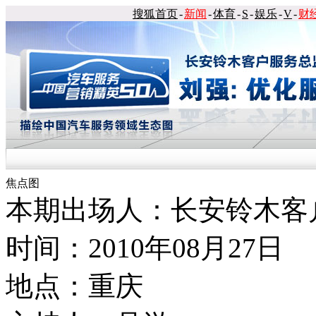
搜狐首页
-
新闻
-
体育
-
S
-
娱乐
-
V
-
财
焦点图
本期出场人：长安铃木客
时间：2010年08月27日
地点：重庆