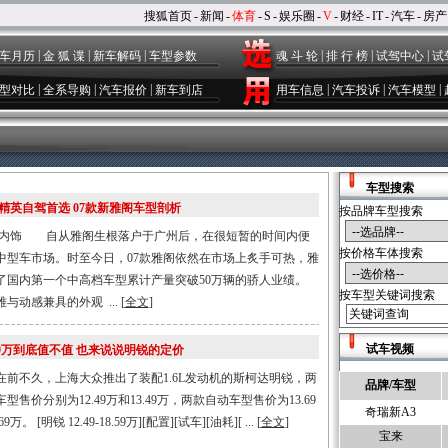
搜狐首页
-
新闻
-
体育
-
S
-
娱乐圈
-
V
-
财经
-
IT
-
汽车
-
房产
|
|
|
|
|
|
车月历
金 狐 谍
新车解码
车型参数
魂 斗 轮
排 行 榜
试驾中心
试
|
|
|
|
|
|
型对比
全系导购
汽车报价
新车到店
用车信息
汽车投诉
汽车模型
车型搜索
精英自驾首选 07款新雅阁车型剖析
按品牌车型搜索
内饰 自从雅阁生根落户于广州后，在很短暂的时间内便
按价格车体搜索
中型车市场。时至今日，07款雅阁依然在市场上炙手可热，雅
了国内第一个中高档车型累计产量突破50万辆的骄人业绩。
按车型关键词搜索
感兼具的外观 ... [
全文
]
试车视频
.49万到底值不值 也来说说明锐的定价
不久，上海大众推出了装配1.6L发动机的斯柯达明锐，两
品牌/车型
型售价分别为12.49万和13.49万，两款自动车型售价为13.69
奇瑞新A3
9万。 [明锐 12.49-18.59万][配置][试车][油耗][ ... [
全文
]
宝来