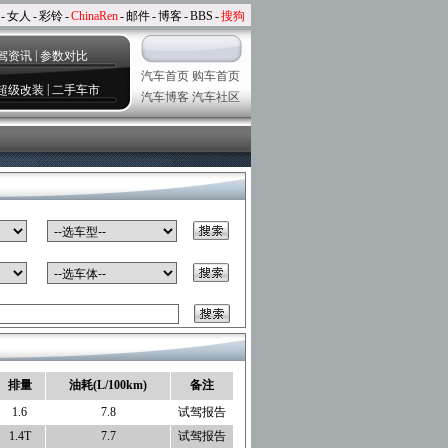
-
女人
-
彩铃
-
ChinaRen
-
邮件
-
博客
-
BBS
-
搜狗
|
驾资讯
参数对比
汽车首页
购车首页
|
超级改装
二手车市
汽车博客
汽车社区
排量
油耗(L/100km)
备注
1.6
7.8
试驾报告
1.4T
7.7
试驾报告