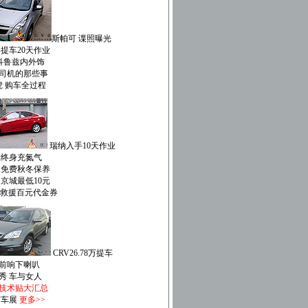
斯帕可 谍照曝光
嘉提车20天作业
装科鲁兹内外饰
司机的那些事
 购车全过程
瑞纳入手10天作业
元终身充氮气
 免费秋冬保养
 京城最低10元
国救援百元代金券
CRV26.78万提车
前响下喇叭
秀 车与女人
技术贴大汇总
京车展
更多>>