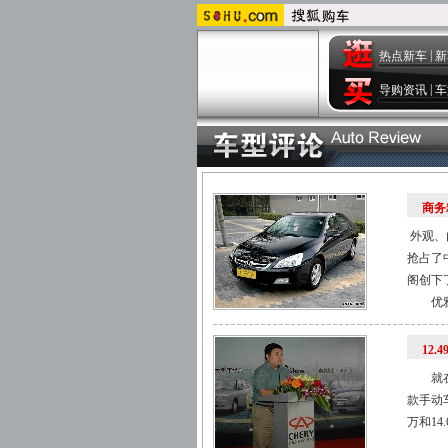
|
热点新车
新
|
导购资讯
车
商务
外观、
抢占了
阁创下
优雅与动
12
就在前
款手动车
万和14.6