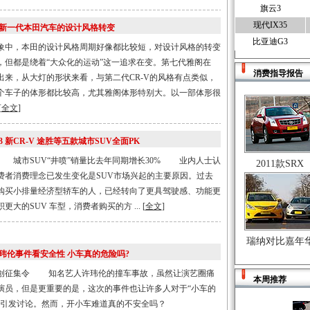
旗云3
现代IX35
新一代本田汽车的设计风格转变
比亚迪G3
，本田的设计风格周期好像都比较短，对设计风格的转变
，但都是绕着“大众化的运动”这一追求在变。第七代雅阁在
消费指导报告
2年出来，从大灯的形状来看，与第二代CR-V的风格有点类似，
个车子的体形都比较高，尤其雅阁体形特别大。以一部体形很
[
全文
]
3 新CR-V 途胜等五款城市SUV全面PK
 城市SUV“井喷”销量比去年同期增长30% 业内人士认
2011款SRX
费者消费理念已发生变化是SUV市场兴起的主要原因。过去
购买小排量经济型轿车的人，已经转向了更具驾驶感、功能更
更大的SUV 车型，消费者购买的方 ... [
全文
]
瑞纳对比嘉年
玮伦事件看安全性 小车真的危险吗?
创征集令 知名艺人许玮伦的撞车事故，虽然让演艺圈痛
本周推荐
演员，但是更重要的是，这次的事件也让许多人对于“小车的
”引发讨论。然而，开小车难道真的不安全吗？