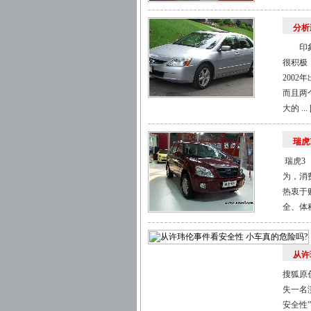
分析
印象中
很积极
200
而且两
大的 ... 
瑞虎
瑞虎3
为，消
热衷于
全、体积
从许
搜狐原
失一名
安全性