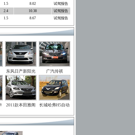
1.5
8.02
试驾报告
2.4
10.38
试驾报告
1.5
8.67
试驾报告
东风日产新阳光
广汽传祺
华
2011款本田雅阁
长城哈弗H5自动