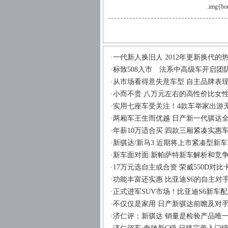
.img{bor
·
一代新人换旧人 2012年更新换代的
·
标致508入市 法系中高级车开启团
·
从市场看得意失意车型 自主品牌表
·
小而不贵 八万元左右的高性价比女
·
实用七座车受关注！4款车举家出游
·
两厢车王生而优越 日产新一代骐达
·
年薪10万适合买 四款三厢紧凑实惠
·
新骐达/新马3 近期将上市紧凑型新
·
新车面对面:新帕萨特新车解析和竞
·
17万元选自主或合资 荣威550D对比
·
功能丰富还实惠 比亚迪S6的自主对
·
正式进军SUV市场！比亚迪S6新车
·
不仅仅是家用 日产新骐达前瞻及对
·
济仁评：新骐达 销量是检验产品唯