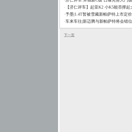
·
济仁评车:奔驰新C级 日臻完善入门
·
【济仁评车】起亚K2 小K5能否撑起
·
予墨|1.4T暂被雪藏新帕萨特上市定
·
车来车往|新迈腾与新帕萨特将会错
下一页