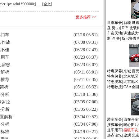
der:1px solid #000000;} ... [
全文
]
更多推荐
>>
世嘉车会
|
新疆 世
兹 势 力
|
DIY 改
车友天地
|
讲述成为
热门车
(02/16 06:51)
斯 巴 鲁
|
斯巴鲁傲虎
队作战
(07/08 09:31)
现不佳
(06/28 07:43)
性用车
(06/23 08:37)
无需愁
(06/23 08:07)
特惠保养
|
京城 百
全解析
(05/11 08:01)
特惠保养
|
北京地区
车推荐
(05/11 07:35)
特惠洗车
|
北京地区
车简析
(05/11 06:32)
特惠救援
|
CAA全
争分析
(05/10 13:36)
卡罗拉
(05/05 07:00)
手分析
(05/05 06:22)
配置解析
(05/04 09:52)
爱车车会
|
请在开车
手分析
(05/04 07:00)
搜狐车会
|
暖心图片
提车用车
|
搜狐车友
一标准
(04/19 09:21)
热点论坛
|
途观
北