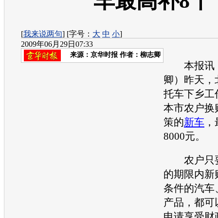
车最高补8千
[
我来说两句
] [字号：
大
中
小
]
2009年06月29日07:33
来源：
京华时报
作者：柳志卿
本报讯（
卿）昨天，
托车下乡工
本市农户换
策的
新车
，
8000元。
农户只要
的期限内新
条件的
汽车
产品，都可
申请享受财