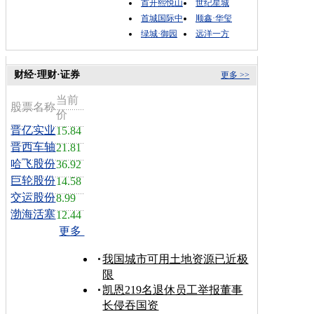
首开熙悦山
世纪星城
首城国际中
顺鑫·华玺
绿城·御园
远洋一方
财经·理财·证券
更多 >>
当前
股票名称
价
晋亿实业
15.84
晋西车轴
21.81
哈飞股份
36.92
巨轮股份
14.58
交运股份
8.99
渤海活塞
12.44
更多
我国城市可用土地资源已近极
限
凯恩219名退休员工举报董事
长侵吞国资