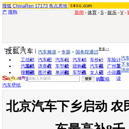
搜狐
ChinaRen
17173
焦点房地
产
搜狗
新闻
-
体育
-
S
-
娱乐
-
V
-
实用工具
更多>>
汽车频道
>
专题
>
国务院通过
汽
工信部
汽车图
汽车报
汽车销
车价计
车险计
下
油耗
片
价
量
算
算
汽车经
违章查
车型对
团购优
汽车投
广州车
消
销商
询
比
惠
诉
展
搜狗浏
图片欣
单词翻
车型查
女人宝
小说阅
览器
赏
译
询
典
读
购置税
汽车壁纸
北京汽车下乡启动 农