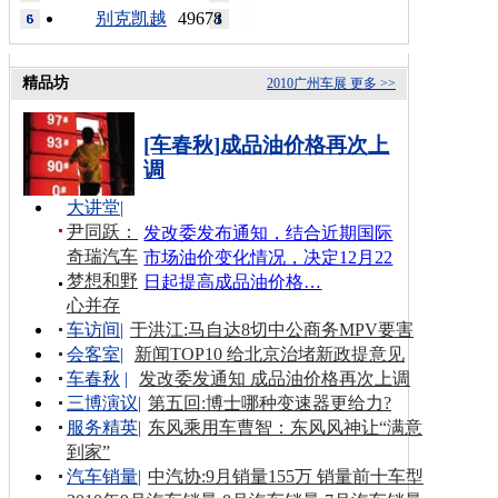
别克凯越
49678
精品坊
2010广州车展
更多 >>
[车春秋]成品油价格再次上
调
大讲堂
|
尹同跃：
发改委发布通知，结合近期国际
奇瑞汽车
市场油价变化情况，决定12月22
梦想和野
日起提高成品油价格…
心并存
车访间
|
于洪江:马自达8切中公商务MPV要害
会客室
|
新闻TOP10 给北京治堵新政提意见
车春秋
|
发改委发通知 成品油价格再次上调
三博演议
|
第五回:博士哪种变速器更给力?
服务精英
|
东风乘用车曹智：东风风神让“满意
到家”
汽车销量
|
中汽协:9月销量155万 销量前十车型