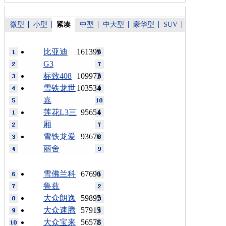
微型
小型
紧凑
中型
中大型
豪华型
SUV
比亚迪
161399
G3
标致408
109973
雪铁龙世
103534
嘉
莲花L3三
95654
厢
雪铁龙爱
93670
丽舍
雪佛兰科
67696
鲁兹
大众朗逸
59895
大众速腾
57915
大众宝来
56578