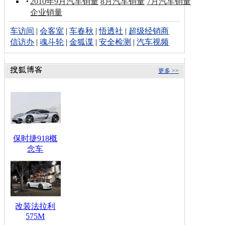
2010年9月汽车销量
8月汽车销量
7月汽车销量
企业销量
车访间
|
会客室
|
车春秋
|
悟透社
|
超级经销商
信访办
|
魂斗轮
|
金狐谍
|
安全检测
|
汽车视频
更多 >>
保时捷918概
念车
改装法拉利
575M