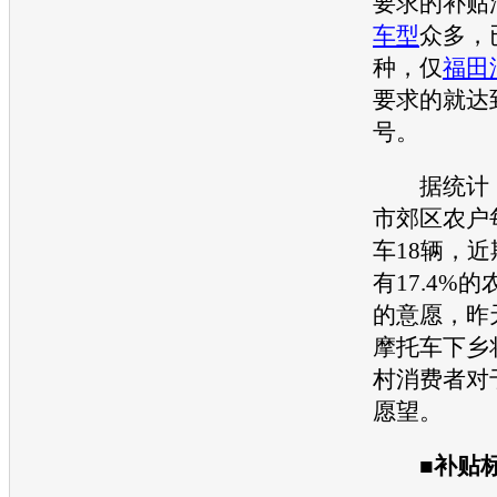
要求的补贴
车型
众多，
种，仅
福田
要求的就达到
号。
据统计，2
市郊区农户
车
18辆，
有17.4%
的意愿，昨
摩托车下乡
村消费者对
愿望。
■
补贴