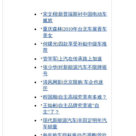
宋文楷
|
新普瑞斯衬中国电动车
尴尬
重庆森林
|
2010年台北车展香车
美女
何曙光
|
四款享受补贴中级车推
荐
管学军
|
上汽在传承路上加速
张少华
|
对新能源汽车不限牌摇
号
清风网影
|
北京限购 车企也迷
茫
程国顺
|
自主高端究竟有多难？
王灿彬
|
自主品牌究竟谁"自
主"了？
现代新能源汽车
|
丰田定明年汽
车销量
每年购车指标将动态调整
|
管欣