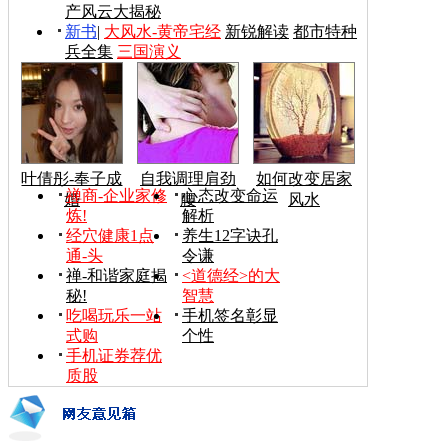
产风云大揭秘
新书
|
大风水-黄帝宅经
新锐解读
都市特种
兵全集
三国演义
叶倩彤-奉子成
自我调理肩劲
如何改变居家
禅商-企业家修
心态改变命运
婚
腰
风水
炼!
解析
经穴健康1点
养生12字诀孔
通-头
令谦
禅-和谐家庭揭
<道德经>的大
秘!
智慧
吃喝玩乐一站
手机签名彰显
式购
个性
手机证券荐优
质股