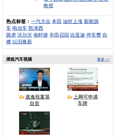
教授
热点标签：
一汽大众
本田
油价上涨
新能源
车
电动车
凯泽西
路虎
沃尔沃
保时捷
丰田召回
比亚迪
停车费
自
燃
以旧换新
搜狐汽车视频
更多 >>
逃逸投案算
上网可申请
自首
车牌