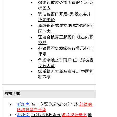
张维迎被质疑简历造假 出示证
据回应
调油价窗口开启4天 发改委未
决定降价
新鞍钢正式成立 将成钢铁业全
国老大
证监会披露三起案件 狙击内幕
交易
外管局召集28家银行警示外汇
违规
华远拿地空手而归 任志强披露
失败内幕
家乐福叫卖新马泰分店 中国扩
张不变
搜狐无线
听相声
|
马三立逗你玩
济公传全本
郭德纲-
珍珠翡翠白玉汤
听小说
|
白领职场必杀技
盗墓挖坟奇书
地