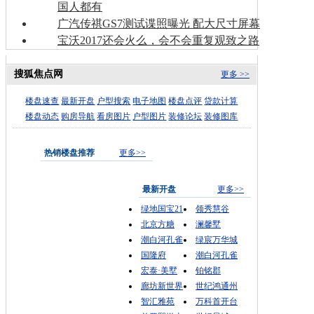
国人都有
广汽传祺GS7测试谍照曝光 配大尺寸屏幕
宝沃2017还会火么，会不会重复观致之路
搜狐焦点网
更多 >>
楼盘速查
最新开盘
户型搜索
电子地图
楼盘点评
贷款计算
楼盘动态
购房导航
看房图片
户型图片
装修论坛
装修图库
热销楼盘推荐
更多>>
最新开盘
更多>>
绿地国宝21
领秀慧谷
北京方糖
澜馨墅
潮白河孔雀
绿宸万华城
国隆府
潮白河孔雀
宏泰·美墅
铂铭郡
廊坊新世界
世纪鸿通州
智汇雅苑
万科首开台