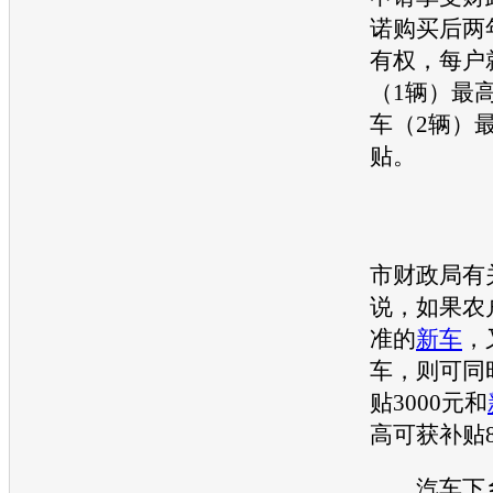
诺购买后两
有权，每户
（1辆）最高
车（2辆）最
贴。
市财政局有
说，如果农
准的
新车
，
车，则可同
贴3000元和
高可获补贴8
汽车
下