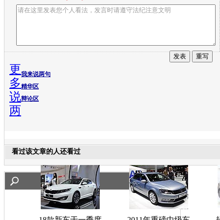
更
我来说两句
多
精华区
说
辩论区
两
看过该文章的人还看过
18款新车于一季度
2011年重磅中级车