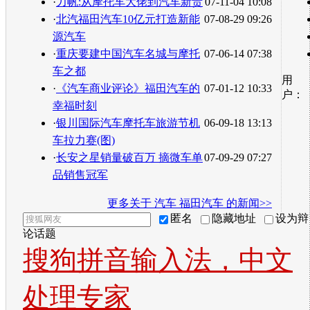
·
力帆:从摩托车大佬到汽车新贵
07-11-04 10:08
·
北汽福田汽车10亿元打造新能
07-08-29 09:26
源汽车
·
重庆要建中国汽车名城与摩托
07-06-14 07:38
车之都
用
·
《汽车商业评论》福田汽车的
07-01-12 10:33
户：
幸福时刻
·
银川国际汽车摩托车旅游节机
06-09-18 13:13
车拉力赛(图)
·
长安之星销量破百万 摘微车单
07-09-29 07:27
品销售冠军
更多关于
汽车 福田汽车
的新闻>>
匿名
隐藏地址
设为辩
论话题
搜狗拼音输入法，中文
处理专家