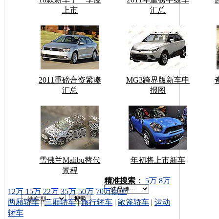
上市
汇总
2011重磅合资紧凑
MG3跨界版新车申
汇总
报图
雪佛兰Malibu替代
年初将上市新车
景程
车型搜索：
精准搜索：
5万
8万
12万
15万
22万
35万
50万
70万以上
两厢轿车
|
三厢轿车
|
旅行轿车
|
敞篷轿车
|
运动
轿车