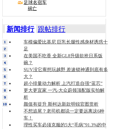
足球名宿车
祸亡
新闻排行
跟帖排行
车模偏爱比基尼 巨乳长腿性感身材诱惑十
足
在美国不吃香 全新GL8升级欲抢日系饭
碗？
SUV没它甭想玩越野 差速锁神通到底有多
大？
超小排量动力解析 上汽打造自强“蓝芯”
更大更宜家 一汽-大众蔚领顶配版实拍解
析
颜值有提升 斯柯达新款明锐官图赏析
不想追尾？老司机都说一定要远离这6种
车！
理性买车必须克服的5大“毛病”91.3%的中