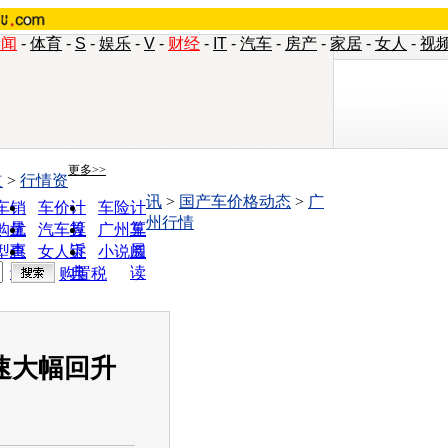
新闻
-
体育
-
S
-
娱乐
-
V
-
财经
-
IT
-
汽车
-
房产
-
家居
-
女人
-
视
更多>>
道
>
行情资
讯
>
国产车价格动态
>
广
车销
车价计
车险计
州行情
量
算
算
购优
汽车投
广州车
惠
诉
展
型查
女人宝
小说阅
询
典
读
购置税
速大幅回升