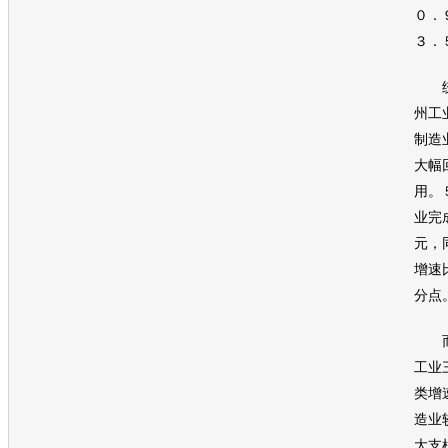
０．
３．
统计
州工
制造
大幅
用。
业完
元，
增速
分点
而相
工业
类增
造业
大支