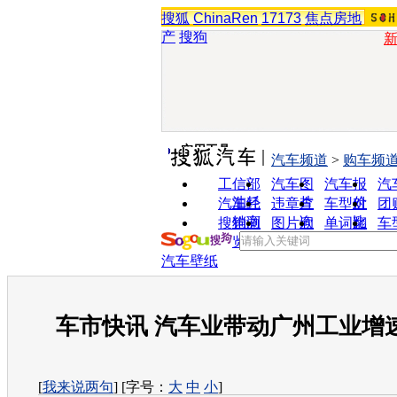
搜狐
ChinaRen
17173
焦点房地
产
搜狗
实用工具
汽车频道
>
购车频
工信部
汽车图
汽车报
汽
油耗
片
价
汽车经
违章查
车型对
团
销商
询
比
搜狗浏
图片欣
单词翻
车
览器
赏
译
汽车壁纸
车市快讯 汽车业带动广州工业增
[
我来说两句
] [字号：
大
中
小
]