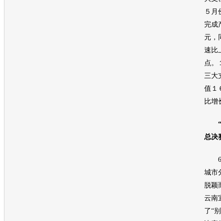
５月
完成
元，
速比
点。
三大
值１
比增
总决
6月
城市
脱颖
云南
了“
别