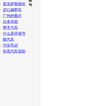
两
雷克萨斯报价
句
进口越野车
广州的图片
日本丰田
两手汽车
什么是环保节
能汽车
汽车托运
别克汽车贷款