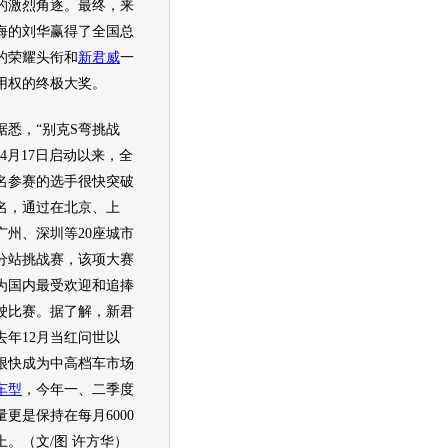
的激烈角逐。最终，来
海的刘华赢得了全国总
的荣耀头衔和
新君威
一
用权的终极大奖。
悉，“
别克
S弯挑战
自4月17日启动以来，全
名参赛的选手很快突破
00名，通过在北京、上
广州、深圳等20座城市
分站挑战赛，该项大赛
为国内最受欢迎和追捧
驶比赛。据了解，
新君
去年12月当红问世以
很快成为中高档车市场
车型
，今年一、二季度
量更是保持在每月6000
上。（文/图 许方华）