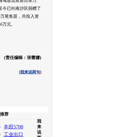
海域放流鱼苗百余万
至今已向南沙区捐赠了
50万尾鱼苗，共投入资
56万元。
(责任编辑：张蕾娜)
[
我来说两句
]
收起
推荐
我
白社会
百度i贴吧
丰田5700
来
说
工业出口