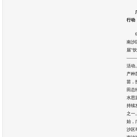
行动
6月
南沙
届“
——
活动
产种
苗，
田
总
水思
持续
之一。
始，
沙区