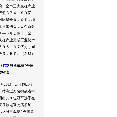
份，全市三大支柱产业
产值３７４．８９亿
同比增长６．０％，增
上月加快１．１个百分
１—５月份累计，全市
支柱产业完成工业总产
６９６．３７亿元，同
长３．５％。（新华）
“
别克
S弯挑战赛”全国
赛收官
28日，从全国20个
分站赛近万名挑战者中
而出的20位冠军选手在
宜良原昆宜公路参加
克
S弯挑战赛” 全国总