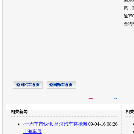
南沙
尾，
逾3
金约
开心网
人人网
豆瓣
相关新闻
相关
转发至：
·
一周车市快讯 昌河汽车将抢滩
09-04-16 08:26
上海车展