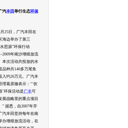
广汽
丰田
举行生态
环保
25日，广汽
丰田
在
区海边举办了第三
饮水思源”
环保
行动
—2009年南沙增殖放流
。本次活动共投放的水
苗品种共140多万尾鱼
投入约26万元。广汽
丰
经理葛原徹表示：“‘饮
源’
环保
活动是
广丰
可
发展战略里的重点项目
” 据悉，自2007年开
广汽
丰田
坚持每年在南
举办增殖放流活动，在