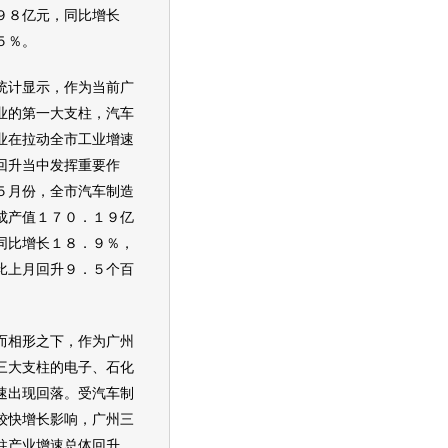
９８亿元，同比增长
５％。
显示，作为当前广
业的第一大支柱，
汽车
业在拉动全市工业增速
回升当中发挥重要作
５月份，全市
汽车
制造
成产值１７０．１９亿
同比增长１８．９％，
比上月回升９．５个百
。
形之下，作为广州
三大支柱的电子、石化
速出现回落。受
汽车
制
较快增长影响，广州三
柱产业增速总体回升。