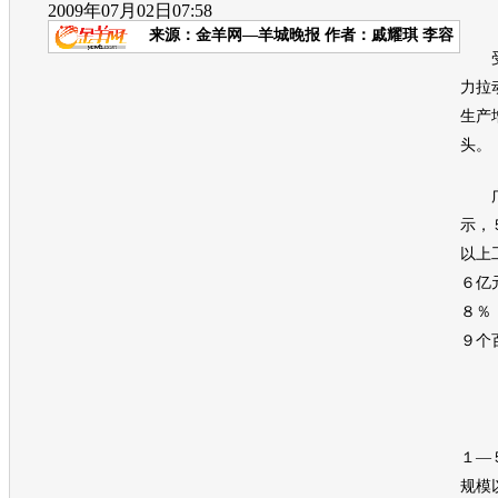
2009年07月02日07:58
来源：
金羊网—羊城晚报
作者：戚耀琪 李容
力拉
生产
头。
广州
示，
以上
６亿
８％
９个
１—
规模