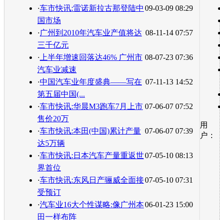
·
车市快讯:雷诺新拉古那登陆中
09-03-09 08:29
国市场
·
广州到2010年汽车业产值将达
08-11-14 07:57
三千亿元
·
上半年增速回落达46% 广州市
08-07-23 07:36
汽车业减速
·
中国汽车业年度盛典——写在
07-11-13 14:52
第五届中国(...
·
车市快讯:华晨M3跑车7月上市
07-06-07 07:52
售价20万
用
·
车市快讯:本田(中国)累计产量
07-06-07 07:39
户：
达5万辆
·
车市快讯:日本汽车产量重返世
07-05-10 08:13
界首位
·
车市快讯:东风日产骊威全面接
07-05-10 07:31
受预订
·
汽车业16大个性谋略:像广州本
06-01-23 15:00
田一样布阵