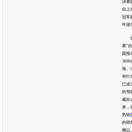
决赛
自上
冠军
年使
据
赛”
国报
30
海、
举行
已成
的驾
威
自
来，
热销
的销
辆以