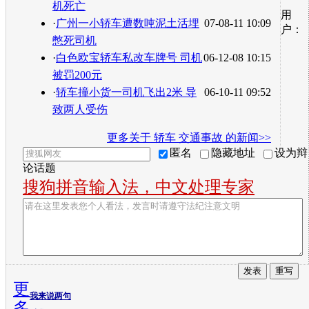
机死亡
用
·
广州一小轿车遭数吨泥土活埋
07-08-11 10:09
户：
憋死司机
·
白色欧宝轿车私改车牌号 司机
06-12-08 10:15
被罚200元
·
轿车撞小货一司机飞出2米 导
06-10-11 09:52
致两人受伤
更多关于
轿车 交通事故
的新闻>>
匿名
隐藏地址
设为辩
论话题
搜狗拼音输入法，中文处理专家
更
我来说两句
多