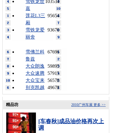
雪铁龙世
103534
嘉
莲花L3三
95654
厢
雪铁龙爱
93670
丽舍
雪佛兰科
67696
鲁兹
大众朗逸
59895
大众速腾
57915
大众宝来
56578
别克凯越
49678
精品坊
2010广州车展
更多 >>
[车春秋]成品油价格再次上
调