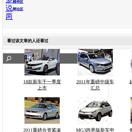
精华区
说
辩论区
两
看过该文章的人还看过
18款新车于一季度
2011年重磅中级车
上市
汇总
2011重磅合资紧凑
MG3跨界版新车申