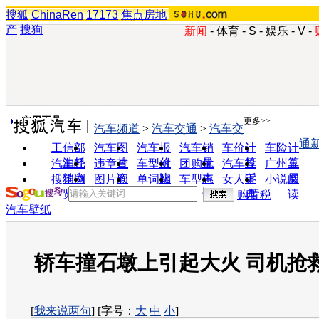
搜狐
ChinaRen
17173
焦点房地
产
搜狗
新闻
-
体育
-
S
-
娱乐
-
V
-
实用工具
更多>>
汽车频道
>
汽车交通
>
汽车交
通
工信部
汽车图
汽车报
汽车销
车价计
车险计
油耗
片
价
量
算
算
汽车经
违章查
车型对
团购优
汽车投
广州车
销商
询
比
惠
诉
展
搜狗浏
图片欣
单词翻
车型查
女人宝
小说阅
览器
赏
译
询
典
读
购置税
汽车壁纸
轿车撞石墩上引起大火 司机抢
[
我来说两句
] [字号：
大
中
小
]