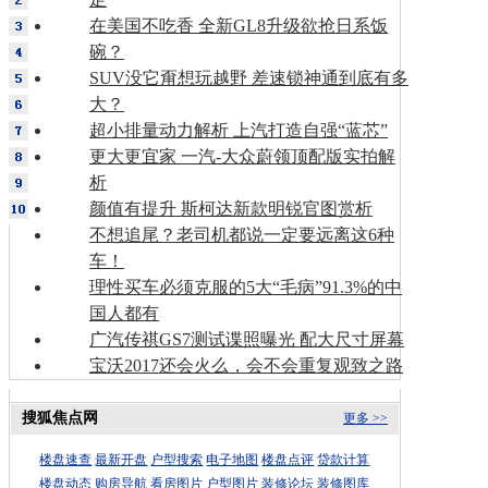
在美国不吃香 全新GL8升级欲抢日系饭
碗？
SUV没它甭想玩越野 差速锁神通到底有多
大？
超小排量动力解析 上汽打造自强“蓝芯”
更大更宜家 一汽-大众蔚领顶配版实拍解
析
颜值有提升 斯柯达新款明锐官图赏析
不想追尾？老司机都说一定要远离这6种
车！
理性买车必须克服的5大“毛病”91.3%的中
国人都有
广汽传祺GS7测试谍照曝光 配大尺寸屏幕
宝沃2017还会火么，会不会重复观致之路
搜狐焦点网
更多 >>
楼盘速查
最新开盘
户型搜索
电子地图
楼盘点评
贷款计算
楼盘动态
购房导航
看房图片
户型图片
装修论坛
装修图库