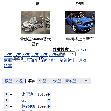
汇总
报图
雪佛兰Malibu替代
年初将上市新车
景程
车型搜索：
精准搜索：
5万
8万
12万
15万
22万
35万
50万
70万以上
两厢轿车
|
三厢轿车
|
旅行轿车
|
敞篷轿车
|
运动
轿车
微型
小型
紧凑
中型
中大型
豪华型
SUV
比亚迪
161399
G3
标致408
109973