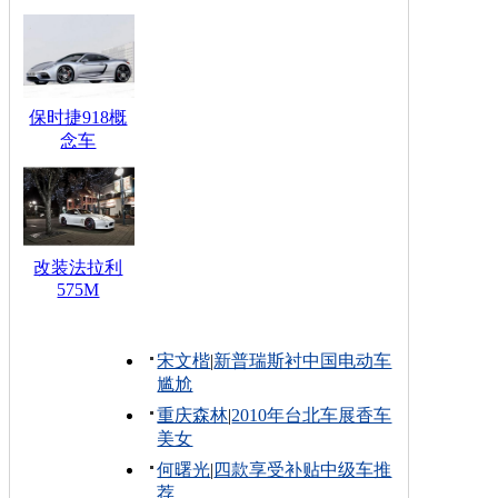
保时捷918概
念车
改装法拉利
575M
宋文楷
|
新普瑞斯衬中国电动车
尴尬
重庆森林
|
2010年台北车展香车
美女
何曙光
|
四款享受补贴中级车推
荐