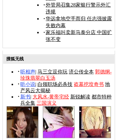
外管局召集28家银行警示外汇
违规
华远拿地空手而归 任志强披露
失败内幕
家乐福叫卖新马泰分店 中国扩
张不变
搜狐无线
听相声
|
马三立逗你玩
济公传全本
郭德纲-
珍珠翡翠白玉汤
听小说
|
白领职场必杀技
盗墓挖坟奇书
地
产风云大揭秘
新书
|
大风水-黄帝宅经
新锐解读
都市特种
兵全集
三国演义