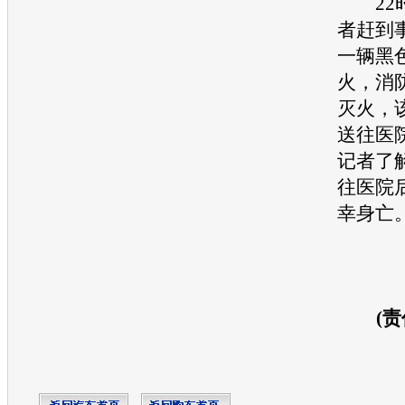
22时
者赶到
一辆黑
火，消
灭火，
送往医
记者了
往医院
幸身亡
(责