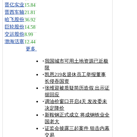
晋亿实业
15.84
晋西车轴
21.81
哈飞股份
36.92
巨轮股份
14.58
交运股份
8.99
渤海活塞
12.44
更多
我国城市可用土地资源已近极
限
凯恩219名退休员工举报董事
长侵吞国资
张维迎被质疑简历造假 出示证
据回应
调油价窗口开启4天 发改委未
决定降价
新鞍钢正式成立 将成钢铁业全
国老大
证监会披露三起案件 狙击内幕
交易