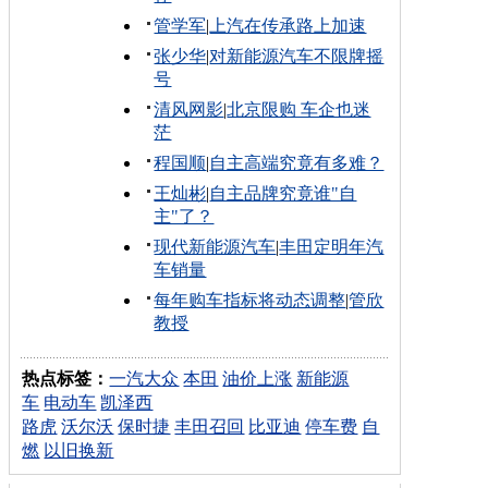
管学军
|
上汽在传承路上加速
张少华
|
对新能源汽车不限牌摇
号
清风网影
|
北京限购 车企也迷
茫
程国顺
|
自主高端究竟有多难？
王灿彬
|
自主品牌究竟谁"自
主"了？
现代新能源汽车
|
丰田定明年汽
车销量
每年购车指标将动态调整
|
管欣
教授
热点标签：
一汽大众
本田
油价上涨
新能源
车
电动车
凯泽西
路虎
沃尔沃
保时捷
丰田召回
比亚迪
停车费
自
燃
以旧换新