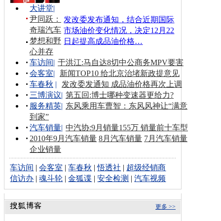
大讲堂
|
尹同跃：
发改委发布通知，结合近期国际
奇瑞汽车
市场油价变化情况，决定12月22
梦想和野
日起提高成品油价格…
心并存
车访间
|
于洪江:马自达8切中公商务MPV要害
会客室
|
新闻TOP10 给北京治堵新政提意见
车春秋
|
发改委发通知 成品油价格再次上调
三博演议
|
第五回:博士哪种变速器更给力?
服务精英
|
东风乘用车曹智：东风风神让“满意
到家”
汽车销量
|
中汽协:9月销量155万 销量前十车型
2010年9月汽车销量
8月汽车销量
7月汽车销量
企业销量
车访间
|
会客室
|
车春秋
|
悟透社
|
超级经销商
信访办
|
魂斗轮
|
金狐谍
|
安全检测
|
汽车视频
更多 >>