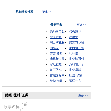
热销楼盘推荐
更多>>
最新开盘
更多>>
绿地国宝21
领秀慧谷
北京方糖
澜馨墅
潮白河孔雀
绿宸万华城
国隆府
潮白河孔雀
宏泰·美墅
铂铭郡
廊坊新世界
世纪鸿通州
智汇雅苑
万科首开台
首开熙悦山
世纪星城
首城国际中
顺鑫·华玺
绿城·御园
远洋一方
财经·理财·证券
更多 >>
当前
股票名称
价