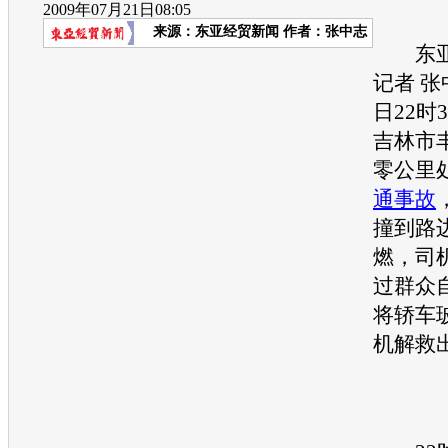
2009年07月21日08:05
来源：
东亚经贸新闻
作者：张中志
东亚
记者 张
日22时
吉林市
零公里
通
事故
撞到路
燃，司
过群众
将轿车
机解救