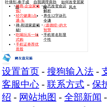
叶倩彤-奉子成
自我调理肩劲
如何改变居家
禅商-企业家修
心态改变命运
婚
腰
风水
炼!
解析
经穴健康1点
养生12字诀孔
通-头
令谦
禅-和谐家庭揭
<道德经>的大
秘!
智慧
吃喝玩乐一站
手机签名彰显
式购
个性
手机证券荐优
质股
设置首页
-
搜狗输入法
-
客服中心
-
联系方式
-
保
绍
-
网站地图
-
全部新闻