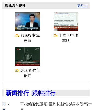
搜狐汽车视频
更多 >>
逃逸投案算
上网可申请
自首
车牌
足球名宿车
祸亡
新闻排行
跟帖排行
车模偏爱比基尼 巨乳长腿性感身材诱惑十
足