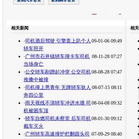
开心网
人人网
豆瓣
相关新闻
相关
转发至：
·
司机酒后驾驶 引擎盖上趴个人
09-01-06 09:49
轿车照开
·
广州市石井镇轿车撞卡车司机
08-11-28 07:27
当场身亡
·
公交轿车剐蹭起冲突 公交司机
08-08-28 07:47
推搡中被撞
·
司机撞上男青年 无牌轿车驮人
08-07-15 08:11
奔四公里
·
雨天视线不清轿车冲进水塘 司
08-04-08 09:32
机被困车顶
·
轿车自燃司机未察觉 后车司机
08-01-30 09:12
截车灭火
·
广州轿车高速撞护栏翻跟头司
07-09-29 08:40