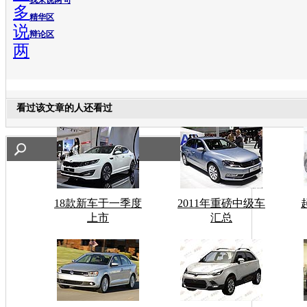
多
精华区
说
辩论区
两
看过该文章的人还看过
18款新车于一季度
2011年重磅中级车
上市
汇总