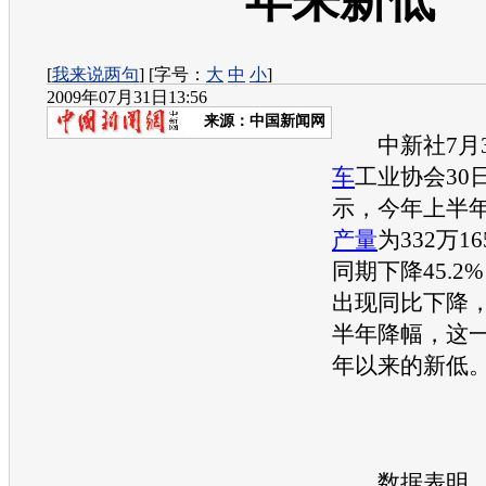
年来新低
[
我来说两句
] [字号：
大
中
小
]
2009年07月31日13:56
来源：
中国新闻网
中新社7月3
车
工业协会30
示，今年上半
产量
为332万1
同期下降45.2
出现同比下降
半年降幅，这一
年以来的新低
数据表明，