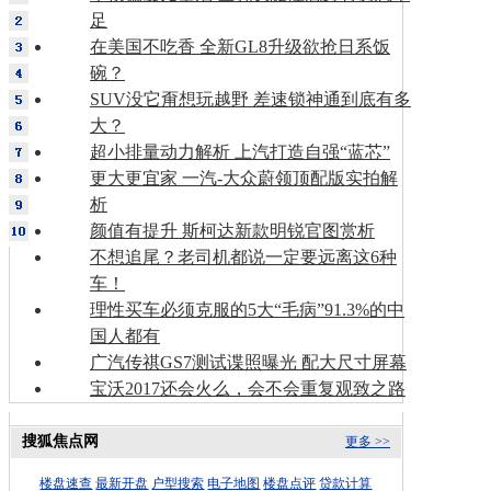
足
在美国不吃香 全新GL8升级欲抢日系饭
碗？
SUV没它甭想玩越野 差速锁神通到底有多
大？
超小排量动力解析 上汽打造自强“蓝芯”
更大更宜家 一汽-大众蔚领顶配版实拍解
析
颜值有提升 斯柯达新款明锐官图赏析
不想追尾？老司机都说一定要远离这6种
车！
理性买车必须克服的5大“毛病”91.3%的中
国人都有
广汽传祺GS7测试谍照曝光 配大尺寸屏幕
宝沃2017还会火么，会不会重复观致之路
搜狐焦点网
更多 >>
楼盘速查
最新开盘
户型搜索
电子地图
楼盘点评
贷款计算