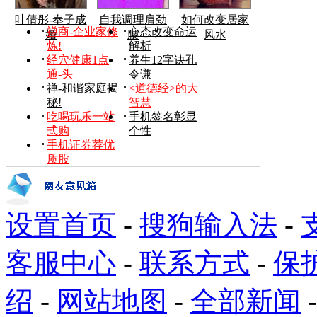
叶倩彤-奉子成
自我调理肩劲
如何改变居家
禅商-企业家修
心态改变命运
婚
腰
风水
炼!
解析
经穴健康1点
养生12字诀孔
通-头
令谦
禅-和谐家庭揭
<道德经>的大
秘!
智慧
吃喝玩乐一站
手机签名彰显
式购
个性
手机证券荐优
质股
设置首页
-
搜狗输入法
-
客服中心
-
联系方式
-
保
绍
-
网站地图
-
全部新闻