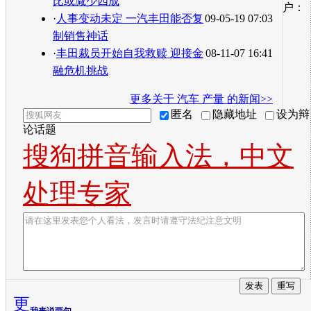
比或减少四成
户：
·
人事变动未定 一汽丰田能否复
09-05-19 07:03
制销售神话
·
丰田裁员开始自我救赎 迎接金
08-11-07 16:41
融危机挑战
更多关于
汽车 产量
的新闻>>
匿名
隐藏地址
设为辩
论话题
搜狗拼音输入法，中文
处理专家
更
我来说两句