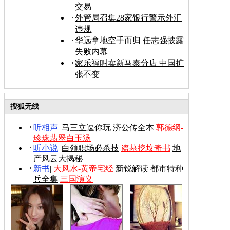
交易
外管局召集28家银行警示外汇
违规
华远拿地空手而归 任志强披露
失败内幕
家乐福叫卖新马泰分店 中国扩
张不变
搜狐无线
听相声
|
马三立逗你玩
济公传全本
郭德纲-
珍珠翡翠白玉汤
听小说
|
白领职场必杀技
盗墓挖坟奇书
地
产风云大揭秘
新书
|
大风水-黄帝宅经
新锐解读
都市特种
兵全集
三国演义