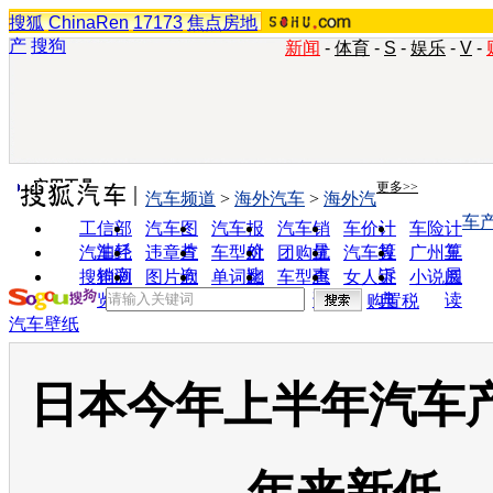
搜狐
ChinaRen
17173
焦点房地
产
搜狗
新闻
-
体育
-
S
-
娱乐
-
V
-
实用工具
更多>>
汽车频道
>
海外汽车
>
海外汽
车
工信部
汽车图
汽车报
汽车销
车价计
车险计
油耗
片
价
量
算
算
汽车经
违章查
车型对
团购优
汽车投
广州车
销商
询
比
惠
诉
展
搜狗浏
图片欣
单词翻
车型查
女人宝
小说阅
览器
赏
译
询
典
读
购置税
汽车壁纸
日本今年上半年汽车产