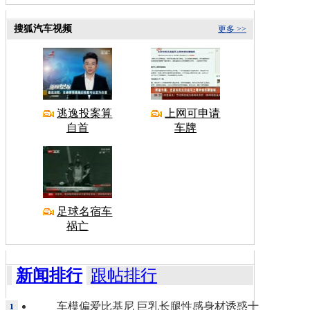
搜狐汽车视频
更多 >>
逃逸投案算
上网可申请
自首
车牌
足球名宿车
祸亡
新闻排行
跟帖排行
车模偏爱比基尼 巨乳长腿性感身材诱惑十