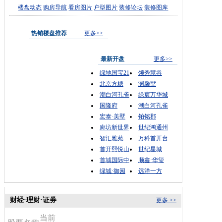
楼盘动态
购房导航
看房图片
户型图片
装修论坛
装修图库
热销楼盘推荐
更多>>
最新开盘
更多>>
绿地国宝21
领秀慧谷
北京方糖
澜馨墅
潮白河孔雀
绿宸万华城
国隆府
潮白河孔雀
宏泰·美墅
铂铭郡
廊坊新世界
世纪鸿通州
智汇雅苑
万科首开台
首开熙悦山
世纪星城
首城国际中
顺鑫·华玺
绿城·御园
远洋一方
财经·理财·证券
更多 >>
当前