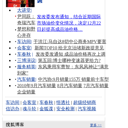
调
大讲堂
|
尹同跃：
发改委发布通知，结合近期国际
奇瑞汽车
市场油价变化情况，决定12月22
梦想和野
日起提高成品油价格…
心并存
车访间
|
于洪江:马自达8切中公商务MPV要害
会客室
|
新闻TOP10 给北京治堵新政提意见
车春秋
|
发改委发通知 成品油价格再次上调
三博演议
|
第五回:博士哪种变速器更给力?
服务精英
|
东风乘用车曹智：东风风神让“满意
到家”
汽车销量
|
中汽协:9月销量155万 销量前十车型
2010年9月汽车销量
8月汽车销量
7月汽车销量
企业销量
车访间
|
会客室
|
车春秋
|
悟透社
|
超级经销商
信访办
|
魂斗轮
|
金狐谍
|
安全检测
|
汽车视频
更多 >>