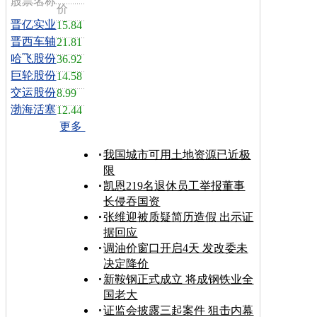
股票名称
价
晋亿实业
15.84
晋西车轴
21.81
哈飞股份
36.92
巨轮股份
14.58
交运股份
8.99
渤海活塞
12.44
更多
我国城市可用土地资源已近极
限
凯恩219名退休员工举报董事
长侵吞国资
张维迎被质疑简历造假 出示证
据回应
调油价窗口开启4天 发改委未
决定降价
新鞍钢正式成立 将成钢铁业全
国老大
证监会披露三起案件 狙击内幕