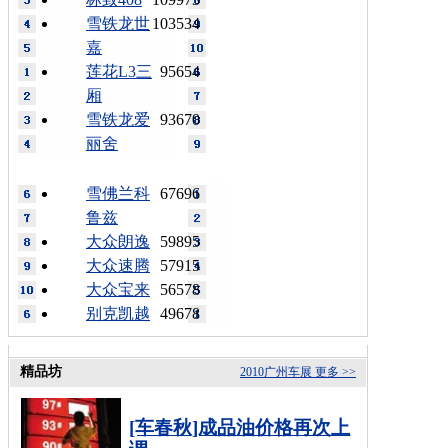
雪铁龙世
103534
嘉
莲花L3三
95654
厢
雪铁龙爱
93670
丽舍
雪佛兰科
67696
鲁兹
大众朗逸
59895
大众速腾
57915
大众宝来
56578
别克凯越
49678
精品坊
2010广州车展
更多 >>
[车春秋]成品油价格再次上