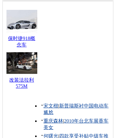
保时捷918概
念车
改装法拉利
575M
宋文楷
|
新普瑞斯衬中国电动车
尴尬
重庆森林
|
2010年台北车展香车
美女
何曙光
|
四款享受补贴中级车推