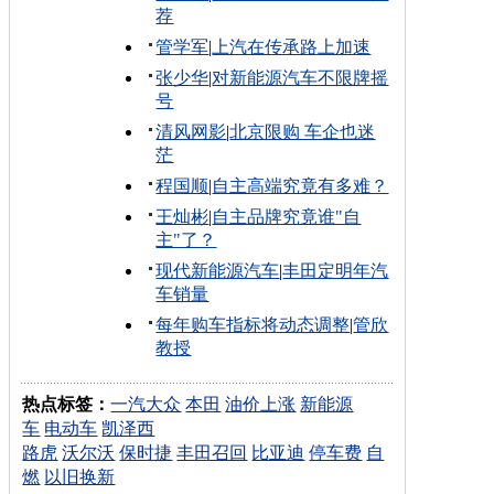
荐
管学军
|
上汽在传承路上加速
张少华
|
对新能源汽车不限牌摇
号
清风网影
|
北京限购 车企也迷
茫
程国顺
|
自主高端究竟有多难？
王灿彬
|
自主品牌究竟谁"自
主"了？
现代新能源汽车
|
丰田定明年汽
车销量
每年购车指标将动态调整
|
管欣
教授
热点标签：
一汽大众
本田
油价上涨
新能源
车
电动车
凯泽西
路虎
沃尔沃
保时捷
丰田召回
比亚迪
停车费
自
燃
以旧换新