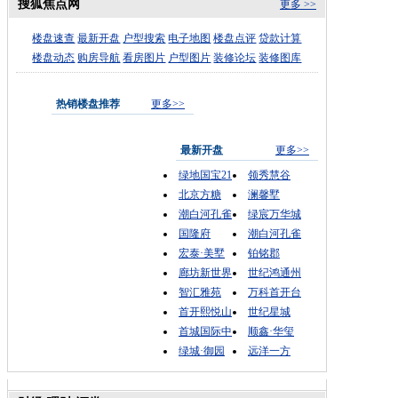
搜狐焦点网
更多 >>
楼盘速查
最新开盘
户型搜索
电子地图
楼盘点评
贷款计算
楼盘动态
购房导航
看房图片
户型图片
装修论坛
装修图库
热销楼盘推荐
更多>>
最新开盘
更多>>
绿地国宝21
领秀慧谷
北京方糖
澜馨墅
潮白河孔雀
绿宸万华城
国隆府
潮白河孔雀
宏泰·美墅
铂铭郡
廊坊新世界
世纪鸿通州
智汇雅苑
万科首开台
首开熙悦山
世纪星城
首城国际中
顺鑫·华玺
绿城·御园
远洋一方