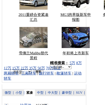
2011重磅合资紧凑
MG3跨界版新车申
汇总
报图
雪佛兰Malibu替代
年初将上市新车
景程
车型搜索：
精准搜索：
5万
8万
12万
15万
22万
35万
50万
70万以上
两厢轿车
|
三厢轿车
|
旅行轿车
|
敞篷轿车
|
运动
轿车
微型
小型
紧凑
中型
中大型
豪华型
SUV