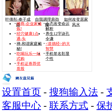
叶倩彤-奉子成
自我调理肩劲
如何改变居家
禅商-企业家修
心态改变命运
婚
腰
风水
炼!
解析
经穴健康1点
养生12字诀孔
通-头
令谦
禅-和谐家庭揭
<道德经>的大
秘!
智慧
吃喝玩乐一站
手机签名彰显
式购
个性
手机证券荐优
质股
设置首页
-
搜狗输入法
-
客服中心
-
联系方式
-
保