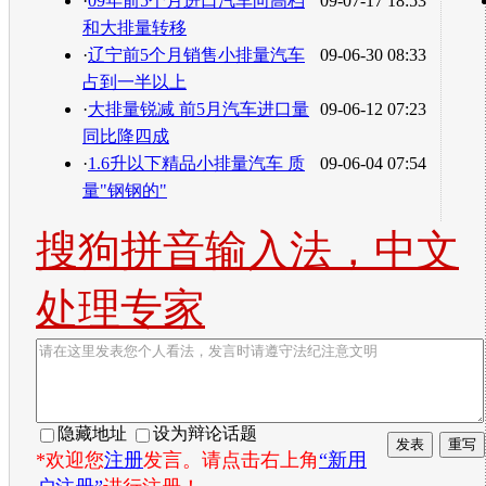
·
09年前5个月进口汽车向高档
09-07-17 18:53
和大排量转移
·
辽宁前5个月销售小排量汽车
09-06-30 08:33
占到一半以上
·
大排量锐减 前5月汽车进口量
09-06-12 07:23
同比降四成
·
1.6升以下精品小排量汽车 质
09-06-04 07:54
量"钢钢的"
搜狗拼音输入法，中文
处理专家
隐藏地址
设为辩论话题
*欢迎您
注册
发言。请点击右上角
“新用