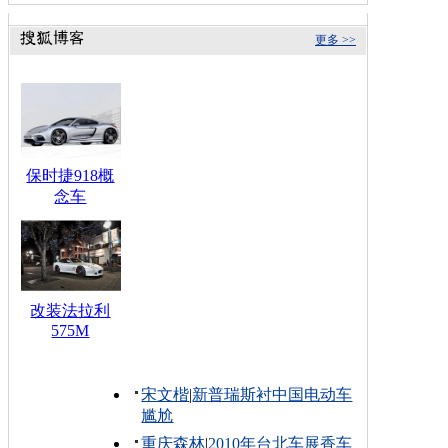
更多 >>
保时捷918概
念车
改装法拉利
575M
宋文楷
|
新普瑞斯衬中国电动车
尴尬
重庆森林
|
2010年台北车展香车