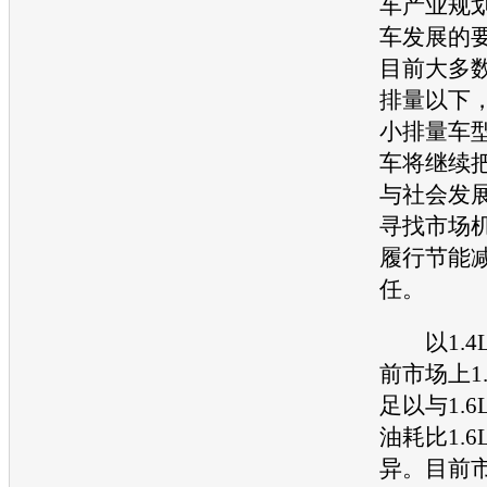
车
产业规
车
发展的
目前大多数
排量以下
小排量
车
车
将继续
与社会发
寻找市场
履行
节能
任。
以1.4
前市场上1.
足以与1.
油耗比1.6
异。目前