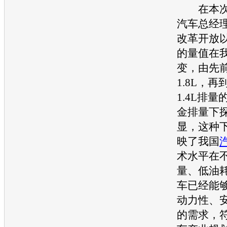
在本次
汽车
总经
改革开放
的量值在
变，由先前
1.8L，再
1.4L排
金排量下探
显，这种
映了我国
术水平在
量、低油
车
已经能
动力性、
的需求，