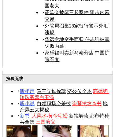
国老大
证监会披露三起案件 狙击内幕
交易
外管局召集28家银行警示外汇
违规
华远拿地空手而归 任志强披露
失败内幕
家乐福叫卖新马泰分店 中国扩
张不变
搜狐无线
听相声
|
马三立逗你玩
济公传全本
郭德纲-
珍珠翡翠白玉汤
听小说
|
白领职场必杀技
盗墓挖坟奇书
地
产风云大揭秘
新书
|
大风水-黄帝宅经
新锐解读
都市特种
兵全集
三国演义