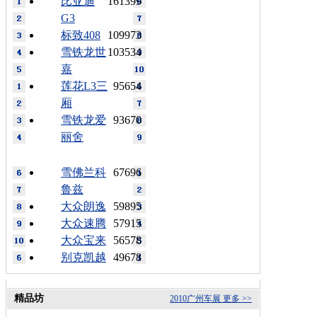
比亚迪
161399
G3
标致408
109973
雪铁龙世
103534
嘉
莲花L3三
95654
厢
雪铁龙爱
93670
丽舍
雪佛兰科
67696
鲁兹
大众朗逸
59895
大众速腾
57915
大众宝来
56578
别克凯越
49678
精品坊
2010广州车展
更多 >>