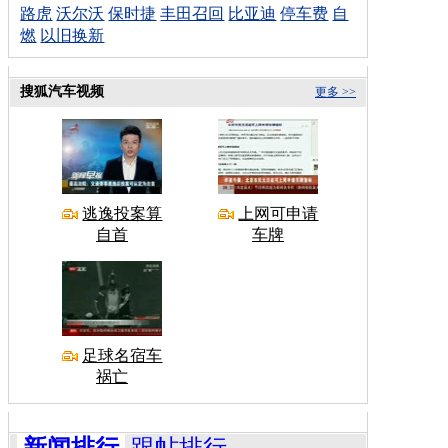
路虎
沃尔沃
保时捷
丰田召回
比亚迪
停车费
自
燃
以旧换新
搜狐汽车视频
更多 >>
逃逸投案算
上网可申请
自首
车牌
足球名宿车
祸亡
新闻排行
跟帖排行