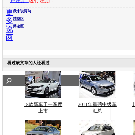
户注册”
进行注册！
更
我来说两句
多
精华区
辩论区
说
两
看过该文章的人还看过
18款新车于一季度
2011年重磅中级车
上市
汇总