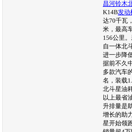
昌河铃木
K14B
发动
达70千瓦
米，最高
156公里
自一体
北
进一步降
据前不久中
多款
汽车
名，装载1.
北斗星
油耗
以上最省
升排量是
增长的助
星
开始领
销量超4