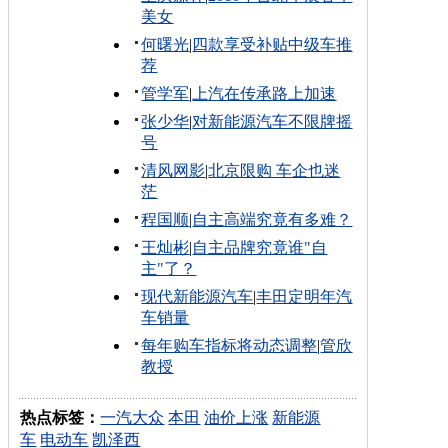
美女
何曙光
|
四款享受补贴中级车推
荐
管学军
|
上汽在传承路上加速
张少华
|
对新能源汽车不限牌摇
号
清风网影
|
北京限购 车企也迷
茫
程国顺
|
自主高端究竟有多难？
王灿彬
|
自主品牌究竟谁"自
主"了？
现代新能源汽车
|
丰田定明年汽
车销量
每年购车指标将动态调整
|
管欣
教授
热点标签：
一汽大众
本田
油价上涨
新能源
车
电动车
凯泽西