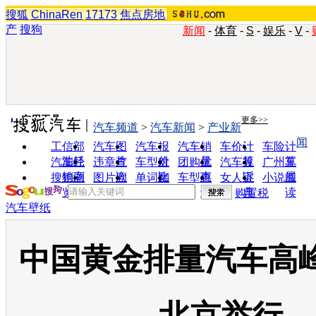
搜狐
ChinaRen
17173
焦点房地
产
搜狗
新闻
-
体育
-
S
-
娱乐
-
V
-
实用工具
更多>>
汽车频道
>
汽车新闻
>
产业新
闻
工信部
汽车图
汽车报
汽车销
车价计
车险计
油耗
片
价
量
算
算
汽车经
违章查
车型对
团购优
汽车投
广州车
销商
询
比
惠
诉
展
搜狗浏
图片欣
单词翻
车型查
女人宝
小说阅
览器
赏
译
询
典
读
购置税
汽车壁纸
中国黄金排量汽车高