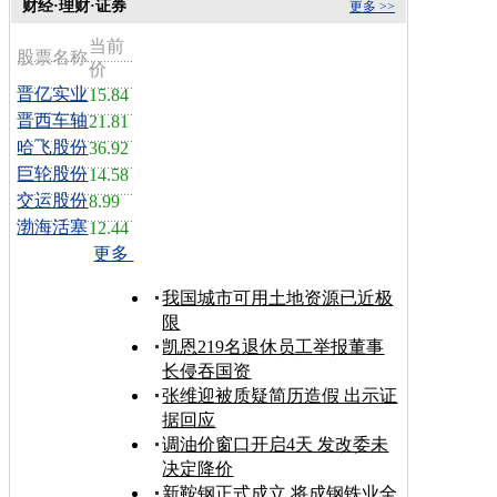
财经·理财·证券
更多 >>
当前
股票名称
价
晋亿实业
15.84
晋西车轴
21.81
哈飞股份
36.92
巨轮股份
14.58
交运股份
8.99
渤海活塞
12.44
更多
我国城市可用土地资源已近极
限
凯恩219名退休员工举报董事
长侵吞国资
张维迎被质疑简历造假 出示证
据回应
调油价窗口开启4天 发改委未
决定降价
新鞍钢正式成立 将成钢铁业全