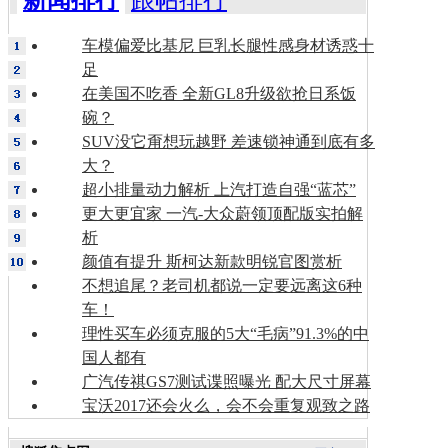
车模偏爱比基尼 巨乳长腿性感身材诱惑十
足
在美国不吃香 全新GL8升级欲抢日系饭
碗？
SUV没它甭想玩越野 差速锁神通到底有多
大？
超小排量动力解析 上汽打造自强“蓝芯”
更大更宜家 一汽-大众蔚领顶配版实拍解
析
颜值有提升 斯柯达新款明锐官图赏析
不想追尾？老司机都说一定要远离这6种
车！
理性买车必须克服的5大“毛病”91.3%的中
国人都有
广汽传祺GS7测试谍照曝光 配大尺寸屏幕
宝沃2017还会火么，会不会重复观致之路