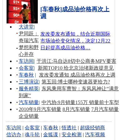
[车春秋]成品油价格再次上
调
大讲堂
|
尹同跃：
发改委发布通知，结合近期国际
奇瑞汽车
市场油价变化情况，决定12月22
梦想和野
日起提高成品油价格…
心并存
车访间
|
于洪江:马自达8切中公商务MPV要害
会客室
|
新闻TOP10 给北京治堵新政提意见
车春秋
|
发改委发通知 成品油价格再次上调
三博演议
|
第五回:博士哪种变速器更给力?
服务精英
|
东风乘用车曹智：东风风神让“满意
到家”
汽车销量
|
中汽协:9月销量155万 销量前十车型
2010年9月汽车销量
8月汽车销量
7月汽车销量
企业销量
车访间
|
会客室
|
车春秋
|
悟透社
|
超级经销商
信访办
|
魂斗轮
|
金狐谍
|
安全检测
|
汽车视频