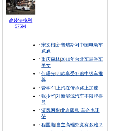
改装法拉利
575M
宋文楷
|
新普瑞斯衬中国电动车
尴尬
重庆森林
|
2010年台北车展香车
美女
何曙光
|
四款享受补贴中级车推
荐
管学军
|
上汽在传承路上加速
张少华
|
对新能源汽车不限牌摇
号
清风网影
|
北京限购 车企也迷
茫
程国顺
|
自主高端究竟有多难？