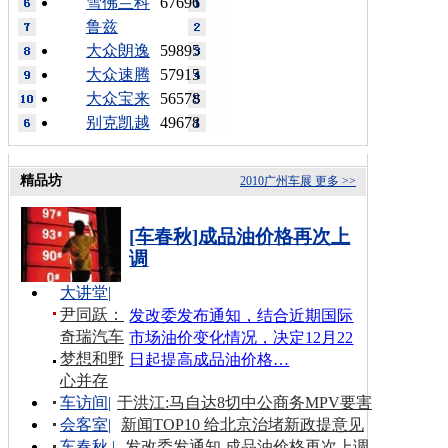
雪佛兰科
67696
鲁兹
大众朗逸
59895
大众速腾
57915
大众宝来
56578
别克凯越
49678
精品坊
2010广州车展
更多 >>
[车春秋]成品油价格再次上
调
大讲堂
|
尹同跃：
发改委发布通知，结合近期国际
奇瑞汽车
市场油价变化情况，决定12月22
梦想和野
日起提高成品油价格…
心并存
车访间
|
于洪江:马自达8切中公商务MPV要害
会客室
|
新闻TOP10 给北京治堵新政提意见
车春秋
|
发改委发通知 成品油价格再次上调