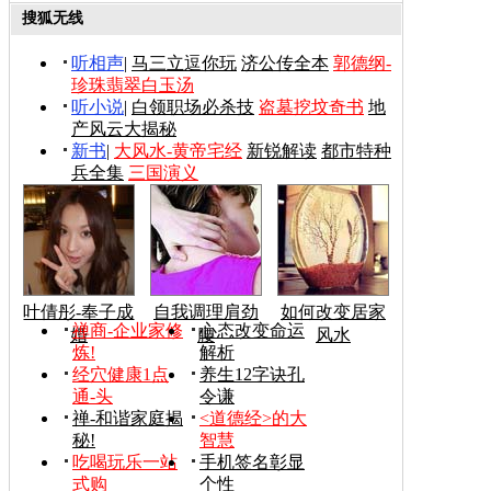
搜狐无线
听相声
|
马三立逗你玩
济公传全本
郭德纲-
珍珠翡翠白玉汤
听小说
|
白领职场必杀技
盗墓挖坟奇书
地
产风云大揭秘
新书
|
大风水-黄帝宅经
新锐解读
都市特种
兵全集
三国演义
叶倩彤-奉子成
自我调理肩劲
如何改变居家
禅商-企业家修
心态改变命运
婚
腰
风水
炼!
解析
经穴健康1点
养生12字诀孔
通-头
令谦
禅-和谐家庭揭
<道德经>的大
秘!
智慧
吃喝玩乐一站
手机签名彰显
式购
个性