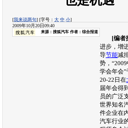
也是机遇
[
我来说两句
] [字号：
大
中
小
]
2009年10月20日09:40
来源：
搜狐汽车
作者：综合报道
[编者
进步，增
导
节能
减
势，“200
学会年会”于
20-22日在
届年会得
员的广泛
世界知名
件企业在内
汽车
行业