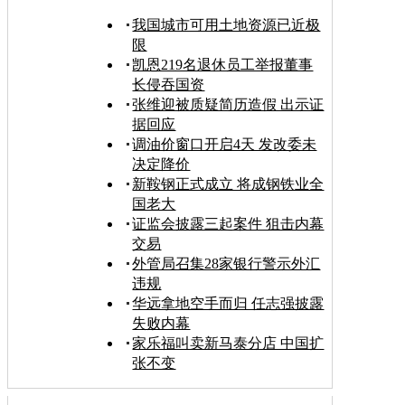
我国城市可用土地资源已近极
限
凯恩219名退休员工举报董事
长侵吞国资
张维迎被质疑简历造假 出示证
据回应
调油价窗口开启4天 发改委未
决定降价
新鞍钢正式成立 将成钢铁业全
国老大
证监会披露三起案件 狙击内幕
交易
外管局召集28家银行警示外汇
违规
华远拿地空手而归 任志强披露
失败内幕
家乐福叫卖新马泰分店 中国扩
张不变