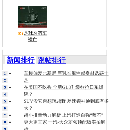
足球名宿车
祸亡
新闻排行
跟帖排行
车模偏爱比基尼 巨乳长腿性感身材诱惑十
足
在美国不吃香 全新GL8升级欲抢日系饭
碗？
SUV没它甭想玩越野 差速锁神通到底有多
大？
超小排量动力解析 上汽打造自强“蓝芯”
更大更宜家 一汽-大众蔚领顶配版实拍解
析