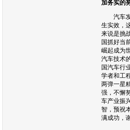
加务实的
汽车
生实效，
来说是挑
国抓好当
崛起成为
汽车
技术
国
汽车
行
学者和工
两弹一星
强，不懈
车
产业振
智，预祝
满成功，