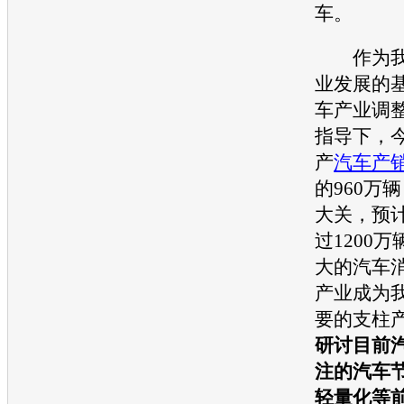
车
。
作为我
业发展的
车
产业调
指导下，
产
汽车产
的960万
大关，预
过1200
大的
汽车
产业成为
要的支柱
研讨目前
注的
汽车
轻量化等