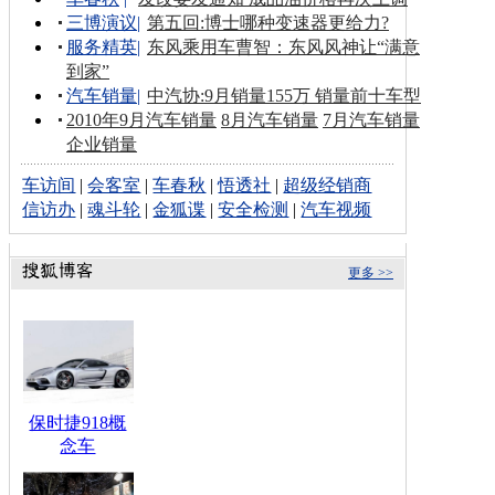
三博演议
|
第五回:博士哪种变速器更给力?
服务精英
|
东风乘用车曹智：东风风神让“满意
到家”
汽车销量
|
中汽协:9月销量155万 销量前十车型
2010年9月汽车销量
8月汽车销量
7月汽车销量
企业销量
车访间
|
会客室
|
车春秋
|
悟透社
|
超级经销商
信访办
|
魂斗轮
|
金狐谍
|
安全检测
|
汽车视频
更多 >>
保时捷918概
念车