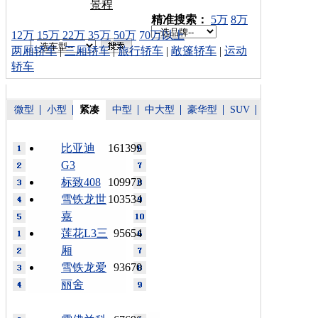
景程
车型搜索：
精准搜索：
5万
8万
12万
15万
22万
35万
50万
70万以上
两厢轿车
|
三厢轿车
|
旅行轿车
|
敞篷轿车
|
运动
轿车
微型
小型
紧凑
中型
中大型
豪华型
SUV
比亚迪
161399
G3
标致408
109973
雪铁龙世
103534
嘉
莲花L3三
95654
厢
雪铁龙爱
93670
丽舍