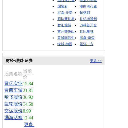
潮白河孔雀
绿宸万华城
国隆府
潮白河孔雀
宏泰·美墅
铂铭郡
廊坊新世界
世纪鸿通州
智汇雅苑
万科首开台
首开熙悦山
世纪星城
首城国际中
顺鑫·华玺
绿城·御园
远洋一方
财经·理财·证券
更多 >>
当前
股票名称
价
晋亿实业
15.84
晋西车轴
21.81
哈飞股份
36.92
巨轮股份
14.58
交运股份
8.99
渤海活塞
12.44
更多