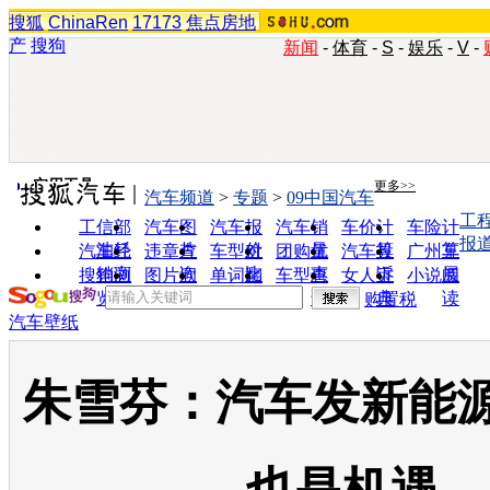
搜狐
ChinaRen
17173
焦点房地
产
搜狗
新闻
-
体育
-
S
-
娱乐
-
V
-
实用工具
更多>>
汽车频道
>
专题
>
09中国汽车
工
工信部
汽车图
汽车报
汽车销
车价计
车险计
报
油耗
片
价
量
算
算
汽车经
违章查
车型对
团购优
汽车投
广州车
销商
询
比
惠
诉
展
搜狗浏
图片欣
单词翻
车型查
女人宝
小说阅
览器
赏
译
询
典
读
购置税
汽车壁纸
朱雪芬：汽车发新能源