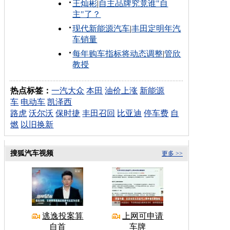
王灿彬
|
自主品牌究竟谁"自
主"了？
现代新能源汽车
|
丰田定明年汽
车销量
每年购车指标将动态调整
|
管欣
教授
热点标签：
一汽大众
本田
油价上涨
新能源
车
电动车
凯泽西
路虎
沃尔沃
保时捷
丰田召回
比亚迪
停车费
自
燃
以旧换新
搜狐汽车视频
更多 >>
逃逸投案算
上网可申请
自首
车牌