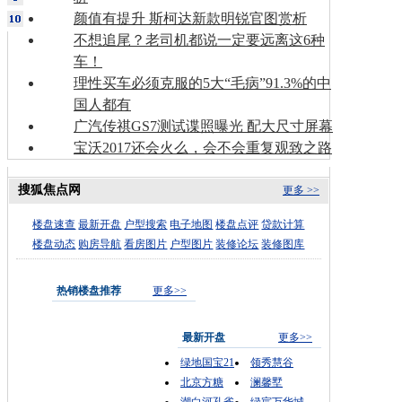
颜值有提升 斯柯达新款明锐官图赏析
不想追尾？老司机都说一定要远离这6种
车！
理性买车必须克服的5大“毛病”91.3%的中
国人都有
广汽传祺GS7测试谍照曝光 配大尺寸屏幕
宝沃2017还会火么，会不会重复观致之路
搜狐焦点网
更多 >>
楼盘速查
最新开盘
户型搜索
电子地图
楼盘点评
贷款计算
楼盘动态
购房导航
看房图片
户型图片
装修论坛
装修图库
热销楼盘推荐
更多>>
最新开盘
更多>>
绿地国宝21
领秀慧谷
北京方糖
澜馨墅