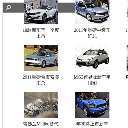
18款新车于一季度
2011年重磅中级车
上市
汇总
2011重磅合资紧凑
MG3跨界版新车申
汇总
报图
雪佛兰Malibu替代
年初将上市新车