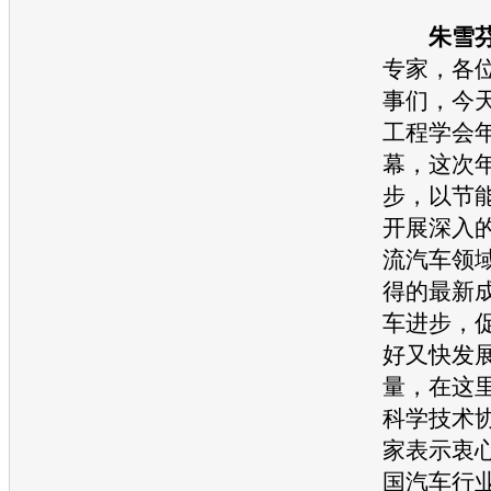
朱雪
专家，各
事们，今天
工程学会
幕，这次
步，以
节
开展深入
流
汽车
领
得的最新
车
进步，
好又快发
量，在这
科学技术
家表示衷
国
汽车
行