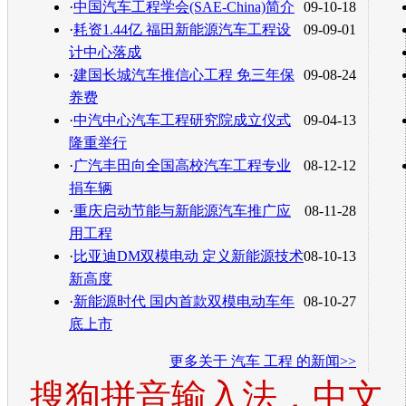
·
中国汽车工程学会(SAE-China)简介
09-10-18
·
耗资1.44亿 福田新能源汽车工程设
09-09-01
计中心落成
·
建国长城汽车推信心工程 免三年保
09-08-24
养费
·
中汽中心汽车工程研究院成立仪式
09-04-13
隆重举行
·
广汽丰田向全国高校汽车工程专业
08-12-12
捐车辆
·
重庆启动节能与新能源汽车推广应
08-11-28
用工程
·
比亚迪DM双模电动 定义新能源技术
08-10-13
新高度
·
新能源时代 国内首款双模电动车年
08-10-27
底上市
更多关于
汽车 工程
的新闻>>
搜狗拼音输入法，中文