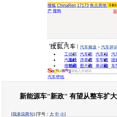
搜狐
ChinaRen
17173
焦点房地
产
搜狗
实用工具
汽车频道
>
汽车评
工信部
汽车图
汽车报
汽
油耗
片
价
汽车经
违章查
车型对
团
销商
询
比
搜狗浏
图片欣
单词翻
车
览器
赏
译
汽车壁纸
新能源车"新政" 有望从整车扩
[
我来说两句
] [字号：
大
中
小
]