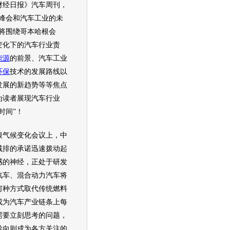
经日报》
汽车
周刊，
峰会和
汽车
工业的未
，将围绕哥本哈根会
变化下的
汽车
行业责
能源
的前景、
汽车
工业
环保
技术的发展路线以
发展的新趋势等等焦点
为读者展现
汽车
行业
时间”！
气候变化会议上，中
减排的承诺迅速拨动起
感的神经，正处于研发
汽车
、混合动力
汽车
将
何种方式取代传统燃料
成为
汽车
产业链条上每
需要立刻思考的问题，
导向则成为各方关注的