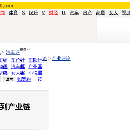
新闻
-
体育
-
S
-
娱乐
-
V
-
财经
-
IT
-
汽车
-
房产
-
家居
-
女人
-
视
更多>>
论
>
汽车评
论
>
产业评论
车销
车价计
车险计
量
算
算
购优
汽车投
广州车
惠
诉
展
型查
女人宝
小说阅
询
典
读
购置税
大到产业链