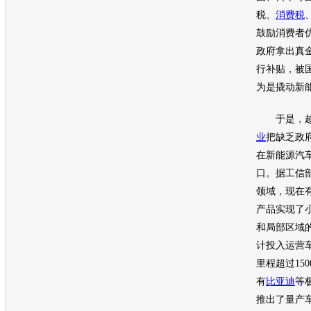
税、
消费税
鼓励消费者
政府拿出真
行补贴，被
为是撬动
新
于是，越
业
把缺乏政
在
新能源
汽
口。据工信
领域，现在有
产品实现了
和局部区域
计投入运营车
里程超过15
有
比亚迪
等
推出了量产