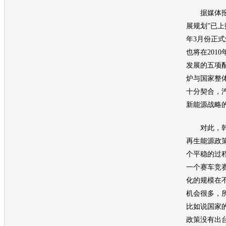
据媒体报
展规划”已上
年3月份正
也将在201
发展的五项
炉与国家整
十分契合，
新能源
战略的
对此，韩
再生能源政
个平稳的过
一个赛车竞
化的规模在
机会很多，
比如说国家
政策没有出