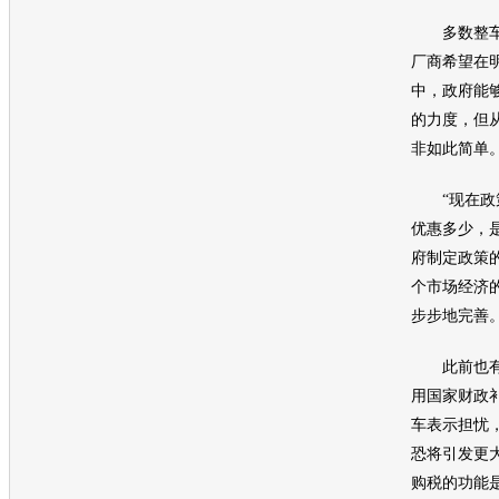
多数整车
厂商希望在
中，政府能
的力度，但
非如此简单
“现在政策
优惠多少，
府制定政策
个市场经济
步步地完善
此前也有
用国家财政
车
表示担忧
恐将引发更
购税的功能