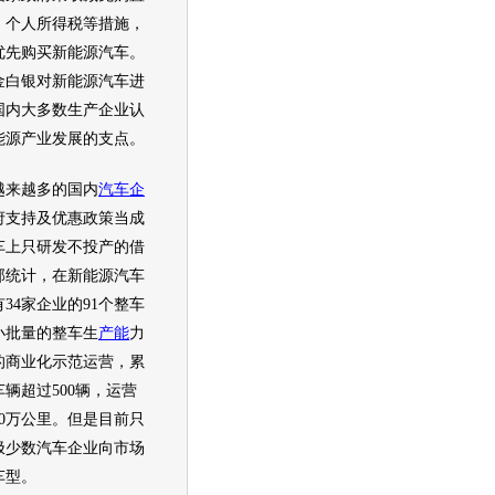
、个人所得税等措施，
优先购买
新能源
汽车
。
金白银对
新能源
汽车
进
国内大多数生产企业认
能源
产业发展的支点。
来越多的国内
汽车企
府支持及优惠政策当成
车
上只研发不投产的借
部统计，在
新能源
汽车
34家企业的91个整车
小批量的整车生
产能
力
的商业化示范运营，累
辆超过500辆，运营
00万公里。但是目前只
极少数
汽车企业
向市场
车型
。