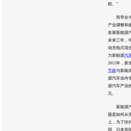
程。”
而早在今
产业调整和
发展
新能源
未来三年，中
动充电式混
力
新能源
汽
2012年，新
节能
与
新能
源
汽车
业内
源
汽车
产业的
元。
新能源
题是如何从
上，为了扶
国、日本等