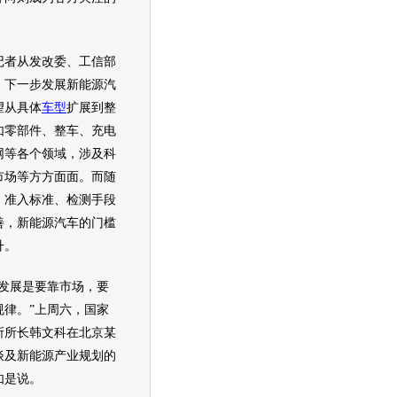
者从发改委、工信部
，下一步发展
新能源
汽
望从具体
车型
扩展到整
如零部件、整车、充电
网等各个领域，涉及科
市场等方方面面。而随
、准入标准、检测手段
善，
新能源
汽车
的门槛
升。
展是要靠市场，要
规律。”上周六，国家
所所长韩文科在北京某
谈及
新能源
产业规划的
如是说。