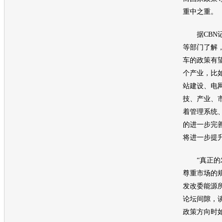
重中之重。
据CBN记
等部门了解
车
的政策有
个产业，比
站建设、电
技、产业、
着管理系统
的进一步完
将进一步提
“真正的发
尊重市场的
发改委能源
论坛间隙，
政策方向时