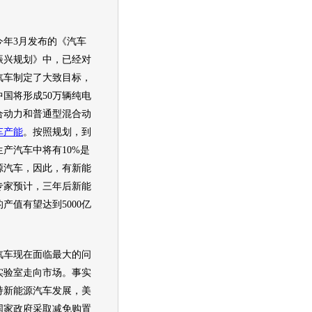
年3月发布的《
汽车
振兴规划》中，已经对
汽车
制定了大致目标，
国将形成50万辆纯电
合动力和普通型混合动
车产能
。按照规划，到
生产
汽车
中将有10%是
源
汽车
，因此，有
新能
专家预计，三年后
新能
产值有望达到5000亿
汽车
现在面临最大的问
实验室走向市场。事实
持
新能源
汽车
发展，美
国家政府采取减免购置