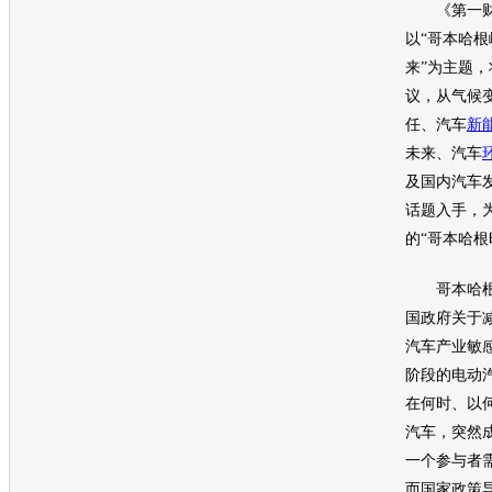
《第一财
以“哥本哈根
来”为主题
议，从气候
任、
汽车
新
未来、
汽车
及国内
汽车
话题入手，
的“哥本哈根
哥本哈根
国政府关于
汽车
产业敏
阶段的电动
在何时、以
汽车
，突然
一个参与者
而国家政策