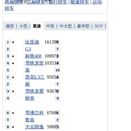
两厢轿车
|
三厢轿车
|
旅行轿车
|
敞篷轿车
|
运动
轿车
微型
小型
紧凑
中型
中大型
豪华型
SUV
比亚迪
161399
G3
标致408
109973
雪铁龙世
103534
嘉
莲花L3三
95654
厢
雪铁龙爱
93670
丽舍
雪佛兰科
67696
鲁兹
大众朗逸
59895