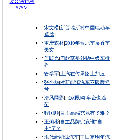
改装法拉利
575M
宋文楷
|
新普瑞斯衬中国电动车
尴尬
重庆森林
|
2010年台北车展香车
美女
何曙光
|
四款享受补贴中级车推
荐
管学军
|
上汽在传承路上加速
张少华
|
对新能源汽车不限牌摇
号
清风网影
|
北京限购 车企也迷
茫
程国顺
|
自主高端究竟有多难？
王灿彬
|
自主品牌究竟谁"自
主"了？
现代新能源汽车
|
丰田定明年汽