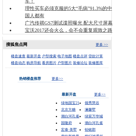
车！
理性买车必须克服的5大“毛病”91.3%的中
国人都有
广汽传祺GS7测试谍照曝光 配大尺寸屏幕
宝沃2017还会火么，会不会重复观致之路
搜狐焦点网
更多 >>
楼盘速查
最新开盘
户型搜索
电子地图
楼盘点评
贷款计算
楼盘动态
购房导航
看房图片
户型图片
装修论坛
装修图库
热销楼盘推荐
更多>>
最新开盘
更多>>
绿地国宝21
领秀慧谷
北京方糖
澜馨墅
潮白河孔雀
绿宸万华城
国隆府
潮白河孔雀
宏泰·美墅
铂铭郡