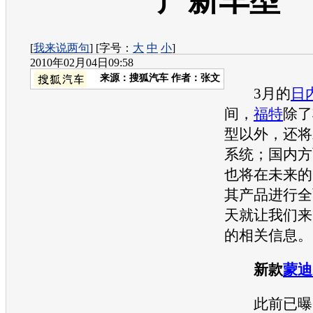
产新车型
[
我来说两句
] [字号：
大
中
小
]
2010年02月04日09:58
来源：
搜狐汽车
作者：张文
3月的
日
间，
福特
除了
型以外，还将
系统；国内方
也将在未来的
其产品进行全
天就让我们来
的相关信息。
新款
蒙迪
此前已曝