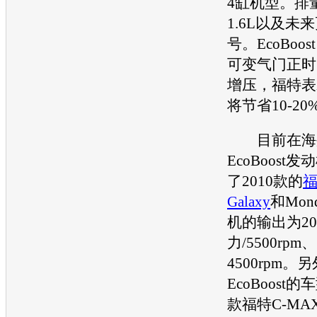
4缸机型。排量
1.6L以及未
号。EcoBoos
可变气门正时
增压，
福特
表
将节省10-20
目前在海外，
EcoBoost
发动
了2010款的
福
Galaxy
和Mon
机
的输出为20
力/5500rpm、3
4500rpm。
EcoBoost的
款
福特
C-M