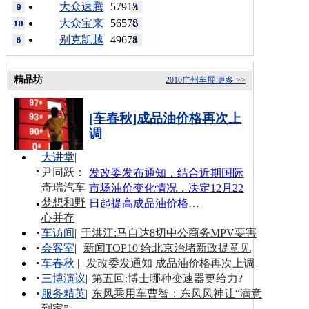
大众速腾
57915
大众宝来
56578
别克凯越
49678
精品坊
2010广州车展
更多 >>
[车春秋]成品油价格再次上
调
大讲堂
|
尹同跃：
发改委发布通知，结合近期国际
奇瑞汽车
市场油价变化情况，决定12月22
梦想和野
日起提高成品油价格…
心并存
车访间
|
于洪江:马自达8切中公商务MPV要害
会客室
|
新闻TOP10 给北京治堵新政提意见
车春秋
|
发改委发通知 成品油价格再次上调
三博演议
|
第五回:博士哪种变速器更给力?
服务精英
|
东风乘用车曹智：东风风神让“满意
到家”