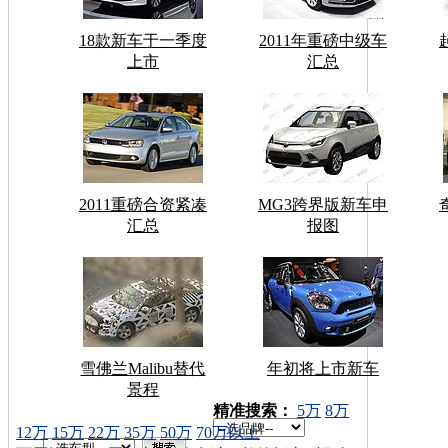
18款新车于一季度
2011年重磅中级车
上市
汇总
2011重磅合资紧凑
MG3跨界版新车申
汇总
报图
雪佛兰Malibu替代
年初将上市新车
景程
车型搜索：
精准搜索：
5万
8万
12万
15万
22万
35万
50万
70万以上