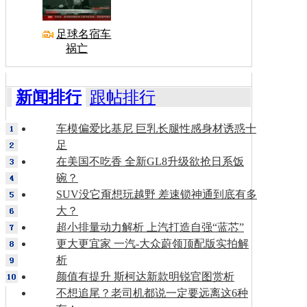
足球名宿车
祸亡
新闻排行
跟帖排行
车模偏爱比基尼 巨乳长腿性感身材诱惑十
足
在美国不吃香 全新GL8升级欲抢日系饭
碗？
SUV没它甭想玩越野 差速锁神通到底有多
大？
超小排量动力解析 上汽打造自强“蓝芯”
更大更宜家 一汽-大众蔚领顶配版实拍解
析
颜值有提升 斯柯达新款明锐官图赏析
不想追尾？老司机都说一定要远离这6种