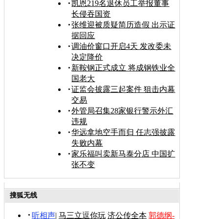
凯恩219名退休员工举报董事
长侵吞国资
张维迎被质疑简历造假 出示证
据回应
调油价窗口开启4天 发改委未
决定降价
新鞍钢正式成立 将成钢铁业全
国老大
证监会披露三起案件 狙击内幕
交易
外管局召集28家银行警示外汇
违规
华远拿地空手而归 任志强披露
失败内幕
家乐福叫卖新马泰分店 中国扩
张不变
搜狐无线
听相声
|
马三立逗你玩
济公传全本
郭德纲-