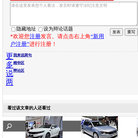
隐藏地址
设为辩论话题
*欢迎您
注册
发言。请点击右上角
“新用
户注册”
进行注册！
更
我来说两句
多
精华区
辩论区
说
两
看过该文章的人还看过