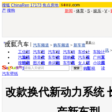
搜狐
ChinaRen
17173
焦点房地
产
搜狗
新闻
-
体育
-
S
-
娱乐
-
V
-
实用工具
更多>>
汽车频道
>
购车频道
>
新车资
讯
工信部
汽车图
汽车报
汽车销
车价计
车险计
油耗
片
价
量
算
算
汽车经
违章查
车型对
团购优
汽车投
广州车
销商
询
比
惠
诉
展
搜狗浏
图片欣
单词翻
车型查
女人宝
小说阅
览器
赏
译
询
典
读
购置税
汽车壁纸
改款换代新动力系统 