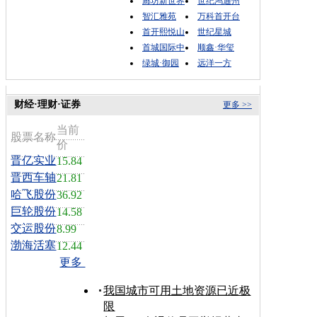
廊坊新世界
世纪鸿通州
智汇雅苑
万科首开台
首开熙悦山
世纪星城
首城国际中
顺鑫·华玺
绿城·御园
远洋一方
财经·理财·证券
更多 >>
当前
股票名称
价
晋亿实业
15.84
晋西车轴
21.81
哈飞股份
36.92
巨轮股份
14.58
交运股份
8.99
渤海活塞
12.44
更多
我国城市可用土地资源已近极
限