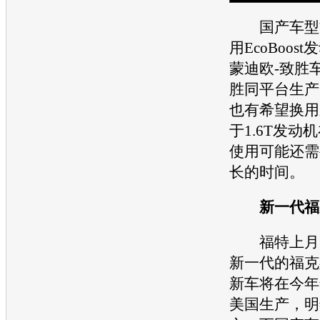
国产车型方
用EcoBoost
发
蒙迪欧
-
致胜
胜
同平台生产
也有希望换用
于1.6T
发动机
使用可能还需
长的时间。
新一代
福
福特
上月
新一代的
福克
新车将在今年
美国生产，明