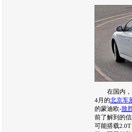
在国内，
4月的
北京车
的
蒙迪欧
-
致
前了解到的信
可能搭载2.0T E