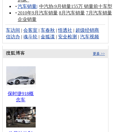
汽车销量
|
中汽协:9月销量155万 销量前十车型
2010年9月汽车销量
8月汽车销量
7月汽车销量
企业销量
车访间
|
会客室
|
车春秋
|
悟透社
|
超级经销商
信访办
|
魂斗轮
|
金狐谍
|
安全检测
|
汽车视频
更多 >>
保时捷918概
念车