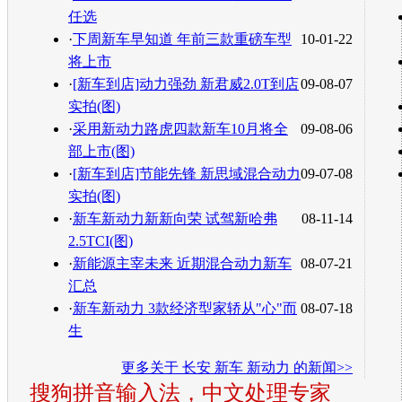
任选
·
下周新车早知道 年前三款重磅车型
10-01-22
将上市
·
[新车到店]动力强劲 新君威2.0T到店
09-08-07
实拍(图)
·
采用新动力路虎四款新车10月将全
09-08-06
部上市(图)
·
[新车到店]节能先锋 新思域混合动力
09-07-08
实拍(图)
·
新车新动力新新向荣 试驾新哈弗
08-11-14
2.5TCI(图)
·
新能源主宰未来 近期混合动力新车
08-07-21
汇总
·
新车新动力 3款经济型家轿从"心"而
08-07-18
生
更多关于
长安 新车 新动力
的新闻>>
搜狗拼音输入法，中文处理专家