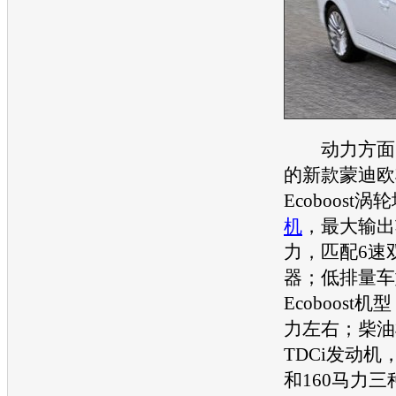
动力方面，
的新款
蒙迪欧
Ecoboost涡
机
，最大输出
力，匹配6速
器；低排量车型
Ecoboost
力左右；柴油机
TDCi
发动机
，
和160马力