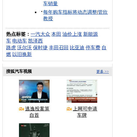
车销量
每年购车指标将动态调整
|
管欣
教授
热点标签：
一汽大众
本田
油价上涨
新能源
车
电动车
凯泽西
路虎
沃尔沃
保时捷
丰田召回
比亚迪
停车费
自
燃
以旧换新
搜狐汽车视频
更多 >>
逃逸投案算
上网可申请
自首
车牌