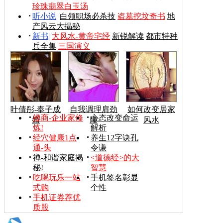
珍珠翡翠白玉汤
听小说
|
白领职场必杀技
盗墓挖坟奇书
地
产风云大揭秘
新书
|
大风水-黄帝宅经
新锐解读
都市特种
兵全集
三国演义
叶倩彤-奉子成
自我调理肩劲
如何改变居家
禅商-企业家修
心态改变命运
婚
腰
风水
炼!
解析
经穴健康1点
养生12字诀孔
通-头
令谦
禅-和谐家庭揭
<道德经>的大
秘!
智慧
吃喝玩乐一站
手机签名彰显
式购
个性
手机证券荐优
质股