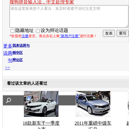
搜狗拼音输入法，中文处理专家
隐藏地址
设为辩论话题
*欢迎您
注册
发言。请点击右上角
“新用户注册”
进行注册！
更多
我来说两句
说两
精华区
句
辩论区
>>
看过该文章的人还看过
18款新车于一季度
2011年重磅中级车