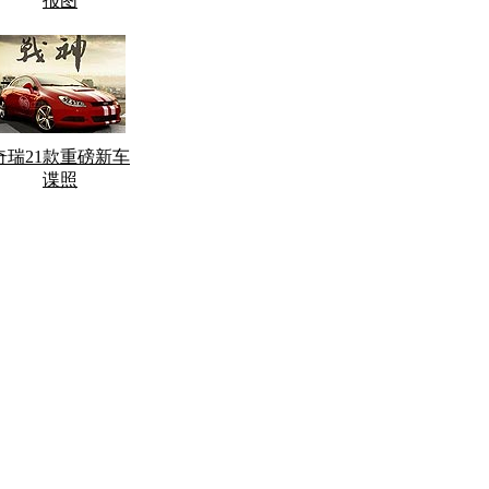
报图
奇瑞21款重磅新车
谍照