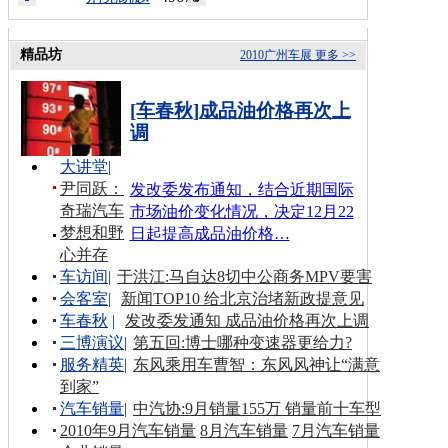
精品坊
2010广州车展
更多 >>
[车春秋]成品油价格再次上
调
大讲堂
|
尹同跃：
发改委发布通知，结合近期国际
奇瑞汽车
市场油价变化情况，决定12月22
梦想和野
日起提高成品油价格…
心并存
车访间
|
于洪江:马自达8切中公商务MPV要害
会客室
|
新闻TOP10 给北京治堵新政提意见
车春秋
|
发改委发通知 成品油价格再次上调
三博演议
|
第五回:博士哪种变速器更给力?
服务精英
|
东风乘用车曹智：东风风神让“满意
到家”
汽车销量
|
中汽协:9月销量155万 销量前十车型
2010年9月汽车销量
8月汽车销量
7月汽车销量