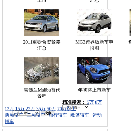
上市
汇总
2011重磅合资紧凑
MG3跨界版新车申
汇总
报图
雪佛兰Malibu替代
年初将上市新车
景程
车型搜索：
精准搜索：
5万
8万
12万
15万
22万
35万
50万
70万以上
两厢轿车
|
三厢轿车
|
旅行轿车
|
敞篷轿车
|
运动
轿车