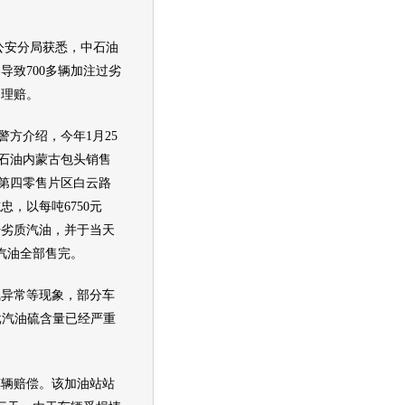
公安分局获悉，中石油
导致700多辆加注过劣
油理赔。
介绍，今年1月25
石油内蒙古包头销售
第四零售片区白云路
，以每吨6750元
号劣质
汽油
，并于当天
汽油
全部售完。
气异常等现象，部分车
批
汽油
硫含量已经严重
辆赔偿。该加油站站