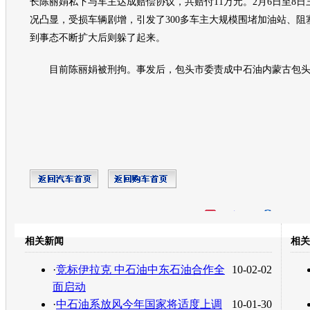
长陈丽娟私下与车主达成赔偿协议，共赔付11万元。2月6日至8
况凸显，受损车辆剧增，引发了300多车主大规模围堵加油站、阻
到事态不断扩大后则躲了起来。
目前陈丽娟被刑拘。事发后，包头市委责成中石油内蒙古包头
开心网
人人网
豆瓣
相关新闻
相关
转发至：
·
竞标伊拉克 中石油中东石油合作全
10-02-02
面启动
·
中石油系放风今年国家将适度上调
10-01-30