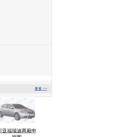
更多 >>
起亚福瑞迪两厢申