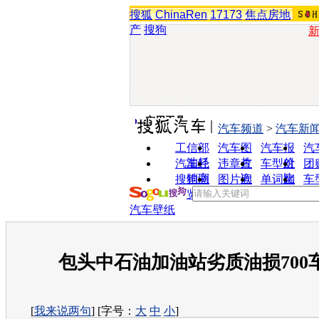
搜狐
ChinaRen
17173
焦点房地
产
搜狗
实用工具
汽车频道
>
汽车新
工信部
汽车图
汽车报
汽
油耗
片
价
汽车经
违章查
车型对
团
销商
询
比
搜狗浏
图片欣
单词翻
车
览器
赏
译
汽车壁纸
包头中石油加油站劣质油损700
[
我来说两句
] [字号：
大
中
小
]