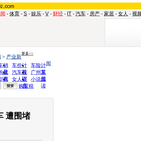
新闻
-
体育
-
S
-
娱乐
-
V
-
财经
-
IT
-
汽车
-
房产
-
家居
-
女人
-
视
更多>>
闻
>
产业新
闻
车销
车价计
车险计
量
算
算
购优
汽车投
广州车
惠
诉
展
型查
女人宝
小说阅
询
典
读
购置税
车 遭围堵