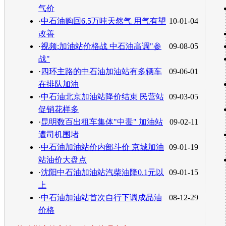
气价
·
中石油购回6.5万吨天然气 用气有望
10-01-04
改善
·
视频:加油站价格战 中石油高调"参
09-08-05
战"
·
四环主路的中石油加油站有多辆车
09-06-01
在排队加油
·
中石油北京加油站降价结束 民营站
09-03-05
促销花样多
·
昆明数百出租车集体"中毒" 加油站
09-02-11
遭司机围堵
·
中石油加油站价内部斗价 京城加油
09-01-19
站油价大盘点
·
沈阳中石油加油站汽柴油降0.1元以
09-01-15
上
·
中石油加油站首次自行下调成品油
08-12-29
价格