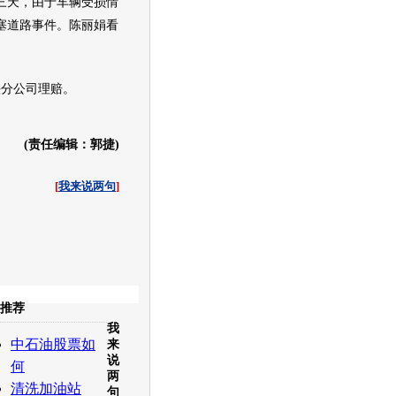
日三天，由于车辆受损情
塞道路事件。陈丽娟看
分公司理赔。
(责任编辑：郭捷)
[
我来说两句
]
收起
推荐
我
白社会
百度i贴吧
中石油股票如
来
说
何
两
清洗加油站
句