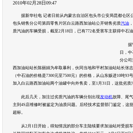
2010年02月28日09:47
据新华社电 记者日前从内蒙古自治区包头市公安局昆都仑区
包头销售分公司第四零售片区白云路西加油站公开销售劣质
汽油
，
质
汽油
的车辆受损，截至2月18日，已有772名受害车主获得中石
据警方
日，中
分公司
西加油站站长陈丽娟为牟取暴利，伙同当地和平村加油站站长张志忠
（中石油的价格是7300元至7500元）的价格，从山东贩进10吨93
加入白云路西加油站两个油罐中向外售卖，至1月31日，这批劣质
此后几天，加注过劣质
汽油
的车辆分别出现
发动机
故障、尾
主到4S店维修时被鉴定为油质问题。后经技术监督部门鉴定，这
超标。
从2月1日开始，得知情况的部分车主陆续要求加油站对受损车