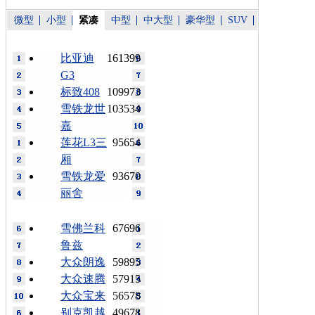
微型
小型
紧凑
中型
中大型
豪华型
SUV
比亚迪
161399
G3
标致408
109973
雪铁龙世
103534
嘉
莲花L3三
95654
厢
雪铁龙爱
93670
丽舍
雪佛兰科
67696
鲁兹
大众朗逸
59895
大众速腾
57915
大众宝来
56578
别克凯越
49678