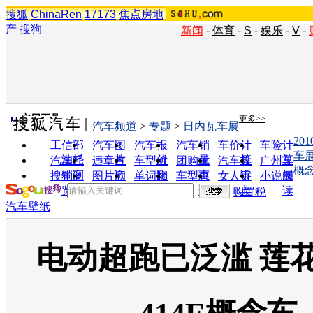
搜狐
ChinaRen
17173
焦点房地
产
搜狗
新闻
-
体育
-
S
-
娱乐
-
V
-
实用工具
更多>>
汽车频道
>
专题
>
日内瓦车展
20
工信部
汽车图
汽车报
汽车销
车价计
车险计
车
油耗
片
价
量
算
算
汽车经
违章查
车型对
团购优
汽车投
广州车
概
销商
询
比
惠
诉
展
搜狗浏
图片欣
单词翻
车型查
女人宝
小说阅
览器
赏
译
询
典
读
购置税
汽车壁纸
电动超跑已泛滥 莲花E