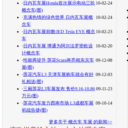
·
日内瓦车展Honda首次展示电动三轮
10-02-24
概念车(图)
·
充满热情的绿色世界 日内瓦车展概
10-02-24
念车
·
日内瓦车展前瞻:IED Tesla EYE 概念
10-02-23
车
·
日内瓦车展 博通为阿尔法罗密欧设
10-02-20
计概念车
·
性能再提升 莲花Scura将亮相东京车
09-12-08
展(图)
·
莲花汽车L3 天津车展购车就会有好
09-12-03
礼相送(图)
·
三厢莲花L3车展发布 售价9.16-10.86
09-11-23
万元(图)
·
莲花汽车发力西南市场 L3成都车展
09-10-14
初战告捷(图)
更多关于
概念车 车展
的新闻>>