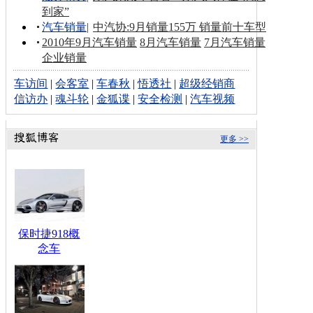
到家”
汽车销量
|
中汽协:9月销量155万 销量前十车型
2010年9月汽车销量
8月汽车销量
7月汽车销量
企业销量
车访间
|
会客室
|
车春秋
|
悟透社
|
超级经销商
信访办
|
魂斗轮
|
金狐谍
|
安全检测
|
汽车视频
更多 >>
保时捷918概
念车