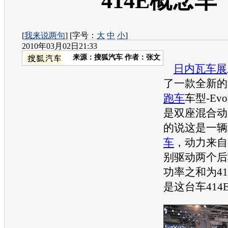
414E概念车
[
我来说两句
] [字号：
大
中
小
]
2010年03月02日21:33
来源：
搜狐汽车
作者：张文
日内瓦车展
了一款全新的
跑车
车型-Evo
是双座混合动
的说这是一辆
车
，动力来自
别驱动两个后
功率之和为4
是这台车41