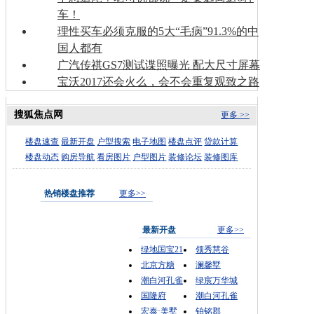
车！
理性买车必须克服的5大“毛病”91.3%的中
国人都有
广汽传祺GS7测试谍照曝光 配大尺寸屏幕
宝沃2017还会火么，会不会重复观致之路
搜狐焦点网
更多 >>
楼盘速查
最新开盘
户型搜索
电子地图
楼盘点评
贷款计算
楼盘动态
购房导航
看房图片
户型图片
装修论坛
装修图库
热销楼盘推荐
更多>>
最新开盘
更多>>
绿地国宝21
领秀慧谷
北京方糖
澜馨墅
潮白河孔雀
绿宸万华城
国隆府
潮白河孔雀
宏泰·美墅
铂铭郡