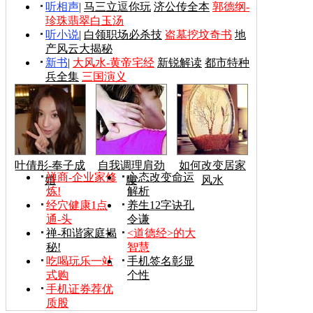
听相声
|
马三立逗你玩
济公传全本
郭德纲-
珍珠翡翠白玉汤
听小说
|
白领职场必杀技
盗墓挖坟奇书
地
产风云大揭秘
新书
|
大风水-黄帝宅经
新锐解读
都市特种
兵全集
三国演义
叶倩彤-奉子成
自我调理肩劲
如何改变居家
禅商-企业家修
心态改变命运
婚
腰
风水
炼!
解析
经穴健康1点
养生12字诀孔
通-头
令谦
禅-和谐家庭揭
<道德经>的大
秘!
智慧
吃喝玩乐一站
手机签名彰显
式购
个性
手机证券荐优
质股