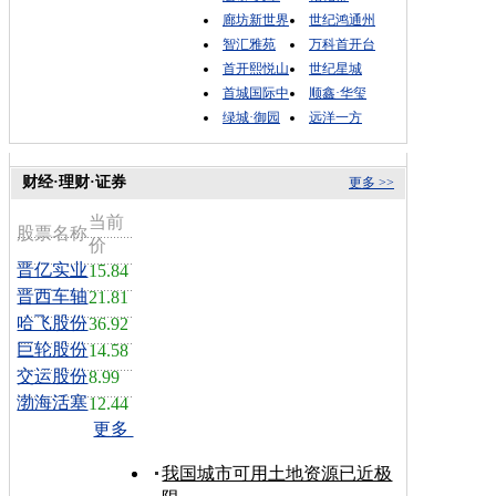
廊坊新世界
世纪鸿通州
智汇雅苑
万科首开台
首开熙悦山
世纪星城
首城国际中
顺鑫·华玺
绿城·御园
远洋一方
财经·理财·证券
更多 >>
当前
股票名称
价
晋亿实业
15.84
晋西车轴
21.81
哈飞股份
36.92
巨轮股份
14.58
交运股份
8.99
渤海活塞
12.44
更多
我国城市可用土地资源已近极