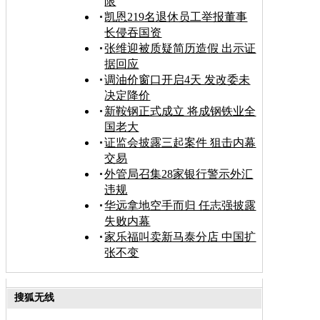
限
凯恩219名退休员工举报董事
长侵吞国资
张维迎被质疑简历造假 出示证
据回应
调油价窗口开启4天 发改委未
决定降价
新鞍钢正式成立 将成钢铁业全
国老大
证监会披露三起案件 狙击内幕
交易
外管局召集28家银行警示外汇
违规
华远拿地空手而归 任志强披露
失败内幕
家乐福叫卖新马泰分店 中国扩
张不变
搜狐无线