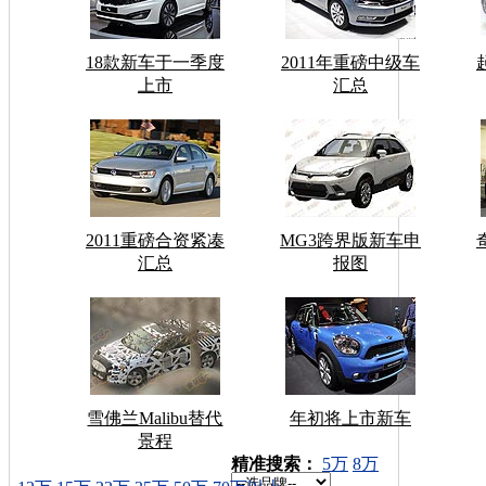
18款新车于一季度
2011年重磅中级车
上市
汇总
2011重磅合资紧凑
MG3跨界版新车申
汇总
报图
雪佛兰Malibu替代
年初将上市新车
景程
车型搜索：
精准搜索：
5万
8万