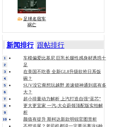
足球名宿车
祸亡
新闻排行
跟帖排行
车模偏爱比基尼 巨乳长腿性感身材诱惑十
足
在美国不吃香 全新GL8升级欲抢日系饭
碗？
SUV没它甭想玩越野 差速锁神通到底有多
大？
超小排量动力解析 上汽打造自强“蓝芯”
更大更宜家 一汽-大众蔚领顶配版实拍解
析
颜值有提升 斯柯达新款明锐官图赏析
不想追尾？老司机都说一定要远离这6种