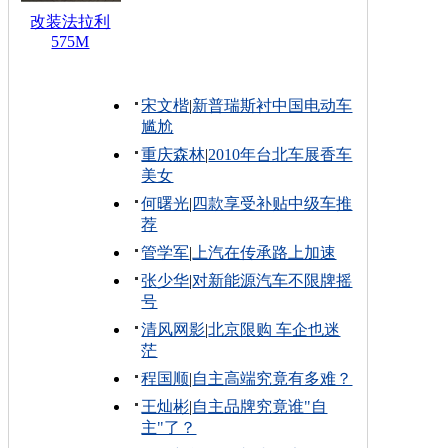
改装法拉利
575M
宋文楷
|
新普瑞斯衬中国电动车
尴尬
重庆森林
|
2010年台北车展香车
美女
何曙光
|
四款享受补贴中级车推
荐
管学军
|
上汽在传承路上加速
张少华
|
对新能源汽车不限牌摇
号
清风网影
|
北京限购 车企也迷
茫
程国顺
|
自主高端究竟有多难？
王灿彬
|
自主品牌究竟谁"自
主"了？