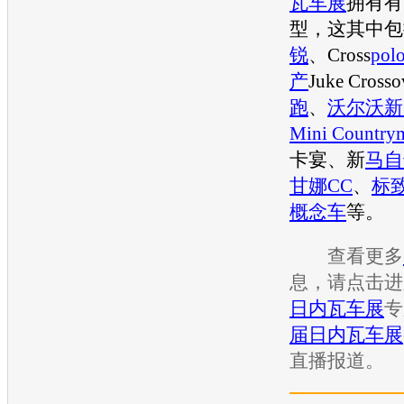
瓦车展
拥有有
型，这其中包
锐
、Cross
pol
产
Juke Cross
跑
、
沃尔沃
新
Mini Country
卡宴
、新
马自
甘娜CC
、
标
概念车
等。
查看更多
息，请点击进
日内瓦车展
专
届日内瓦车展
直播报道。