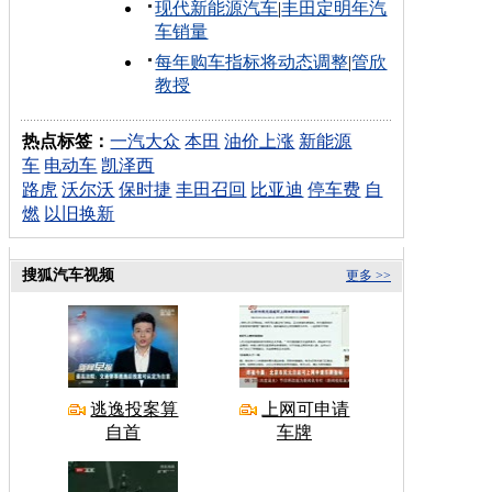
现代新能源汽车
|
丰田定明年汽
车销量
每年购车指标将动态调整
|
管欣
教授
热点标签：
一汽大众
本田
油价上涨
新能源
车
电动车
凯泽西
路虎
沃尔沃
保时捷
丰田召回
比亚迪
停车费
自
燃
以旧换新
搜狐汽车视频
更多 >>
逃逸投案算
上网可申请
自首
车牌