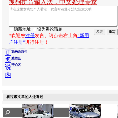
搜狗拼音输入法，中文处理专家
隐藏地址
设为辩论话题
*欢迎您
注册
发言。请点击右上角
“新用
户注册”
进行注册！
更
我来说两句
多
精华区
辩论区
说
两
看过该文章的人还看过