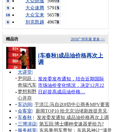
大众朗逸
59895
大众速腾
57915
大众宝来
56578
别克凯越
49678
精品坊
2010广州车展
更多 >>
[车春秋]成品油价格再次上
调
大讲堂
|
尹同跃：
发改委发布通知，结合近期国际
奇瑞汽车
市场油价变化情况，决定12月22
梦想和野
日起提高成品油价格…
心并存
车访间
|
于洪江:马自达8切中公商务MPV要害
会客室
|
新闻TOP10 给北京治堵新政提意见
车春秋
|
发改委发通知 成品油价格再次上调
三博演议
|
第五回:博士哪种变速器更给力?
服务精英
|
东风乘用车曹智：东风风神让“满意