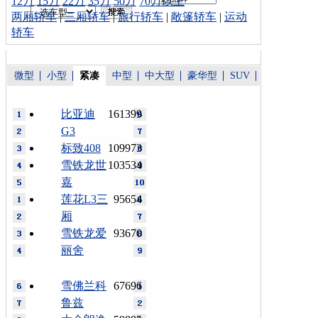
12万
15万
22万
35万
50万
70万以上
两厢轿车
|
三厢轿车
|
旅行轿车
|
敞篷轿车
|
运动
轿车
微型
小型
紧凑
中型
中大型
豪华型
SUV
比亚迪
161399
G3
标致408
109973
雪铁龙世
103534
嘉
莲花L3三
95654
厢
雪铁龙爱
93670
丽舍
雪佛兰科
67696
鲁兹