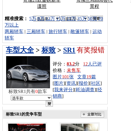
奇瑞21款重磅新车
雪佛兰Malibu替代
谍照
景程
车型搜索：
精准搜索：
5万
8万
12万
15万
22万
35万
50万
70
万以上
两厢轿车
|
三厢轿车
|
旅行轿车
|
敞篷轿车
|
运动
轿车
车型大全
>
标致
>
SR1
有奖报错
评分：
83.2
分
12
人已评
价格：
未售车
图片
101
张
文章
19
篇
[
图片
][
资讯
][
报价
][
社区
]
[
我来评分
][
耗油调查
][
经
标致SR1共有
0
款车
销商
]
标致SR1的竞争车型