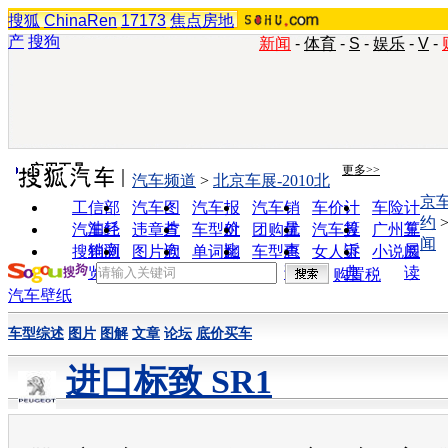
搜狐
ChinaRen
17173
焦点房地
产
搜狗
新闻
-
体育
-
S
-
娱乐
-
V
-
实用工具
更多>>
汽车频道
>
北京车展-2010北
京
工信部
汽车图
汽车报
汽车销
车价计
车险计
约
油耗
片
价
量
算
算
汽车经
违章查
车型对
团购优
汽车投
广州车
闻
销商
询
比
惠
诉
展
搜狗浏
图片欣
单词翻
车型查
女人宝
小说阅
览器
赏
译
询
典
读
购置税
汽车壁纸
车型综述
图片
图解
文章
论坛
底价买车
进口标致 SR1