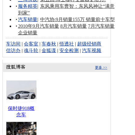
服务精英
|
东风乘用车曹智：东风风神让“满意
到家”
汽车销量
|
中汽协:9月销量155万 销量前十车型
2010年9月汽车销量
8月汽车销量
7月汽车销量
企业销量
车访间
|
会客室
|
车春秋
|
悟透社
|
超级经销商
信访办
|
魂斗轮
|
金狐谍
|
安全检测
|
汽车视频
更多 >>
保时捷918概
念车