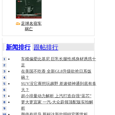
足球名宿车
祸亡
新闻排行
跟帖排行
车模偏爱比基尼 巨乳长腿性感身材诱惑十
足
在美国不吃香 全新GL8升级欲抢日系饭
碗？
SUV没它甭想玩越野 差速锁神通到底有多
大？
超小排量动力解析 上汽打造自强“蓝芯”
更大更宜家 一汽-大众蔚领顶配版实拍解
析
颜值有提升 斯柯达新款明锐官图赏析