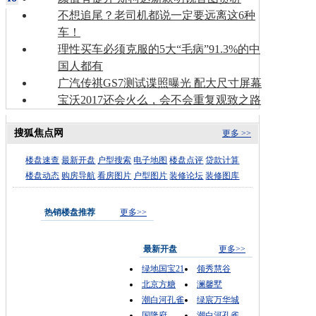
不想追尾？老司机都说一定要远离这6种
车！
理性买车必须克服的5大“毛病”91.3%的中
国人都有
广汽传祺GS7测试谍照曝光 配大尺寸屏幕
宝沃2017还会火么，会不会重复观致之路
搜狐焦点网
更多 >>
楼盘速查
最新开盘
户型搜索
电子地图
楼盘点评
贷款计算
楼盘动态
购房导航
看房图片
户型图片
装修论坛
装修图库
热销楼盘推荐
更多>>
最新开盘
更多>>
绿地国宝21
领秀慧谷
北京方糖
澜馨墅
潮白河孔雀
绿宸万华城
国隆府
潮白河孔雀