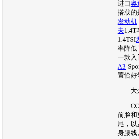
进口
奥
搭载的是
发动机
夫
1.
1.4TSI
率降低
一款入
A3
-Sp
置恰好
大
CC
前脸和
尾，以
身腰线