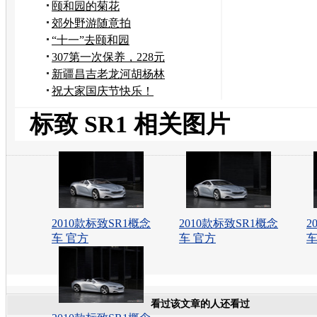
颐和园的菊花
郊外野游随意拍
“十一”去颐和园
307第一次保养，228元
新疆昌吉老龙河胡杨林
祝大家国庆节快乐！
标致 SR1 相关图片
2010款标致SR1概念
2010款标致SR1概念
2
车 官方
车 官方
车
看过该文章的人还看过