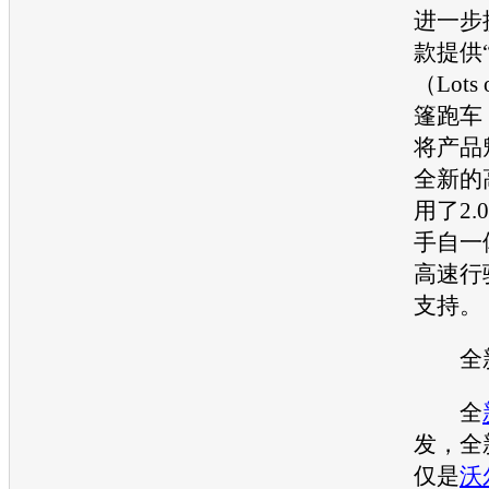
进一步
款提供
（Lots
篷
跑车
将产品
全新的
用了2.0
手自一
高速行
支持。
全
全
发，全
仅是
沃