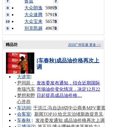
鲁兹
大众朗逸
59895
大众速腾
57915
大众宝来
56578
别克凯越
49678
精品坊
2010广州车展
更多 >>
[车春秋]成品油价格再次上
调
大讲堂
|
尹同跃：
发改委发布通知，结合近期国际
奇瑞汽车
市场油价变化情况，决定12月22
梦想和野
日起提高成品油价格…
心并存
车访间
|
于洪江:马自达8切中公商务MPV要害
会客室
|
新闻TOP10 给北京治堵新政提意见
车春秋
|
发改委发通知 成品油价格再次上调
三博演议
|
第五回:博士哪种变速器更给力?