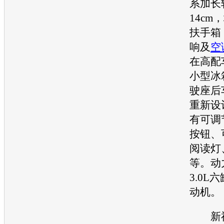
系
加长
14c
扶手箱
响及
空
在高配
小型冰
驶座后
重新设
有可调
按钮、
阅读灯
等。动
3.0L六
动机
。
新