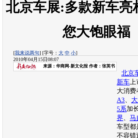
北京车展:多款新车亮
您大饱眼福
[
我来说两句
] [字号：
大
中
小
]
2010年04月15日08:07
来源：
华商网-新文化报
作者：张英书
北京
新车
上
大消费
A3
、
大
5系
加
界
、
马
车型都
不容错