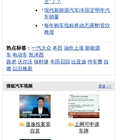
主"了？
现代新能源汽车
|
丰田定明年汽
车销量
每年购车指标将动态调整
|
管欣
教授
热点标签：
一汽大众
本田
油价上涨
新能源
车
电动车
凯泽西
路虎
沃尔沃
保时捷
丰田召回
比亚迪
停车费
自
燃
以旧换新
搜狐汽车视频
更多 >>
逃逸投案算
上网可申请
自首
车牌