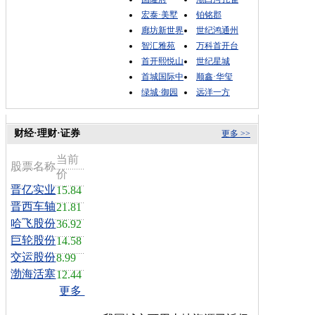
宏泰·美墅
铂铭郡
廊坊新世界
世纪鸿通州
智汇雅苑
万科首开台
首开熙悦山
世纪星城
首城国际中
顺鑫·华玺
绿城·御园
远洋一方
财经·理财·证券
更多 >>
当前
股票名称
价
晋亿实业
15.84
晋西车轴
21.81
哈飞股份
36.92
巨轮股份
14.58
交运股份
8.99
渤海活塞
12.44
更多