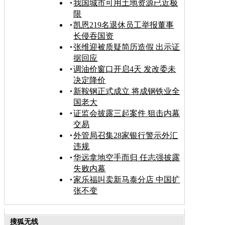
我国城市可用土地资源已近极
限
凯恩219名退休员工举报董事
长侵吞国资
张维迎被质疑简历造假 出示证
据回应
调油价窗口开启4天 发改委未
决定降价
新鞍钢正式成立 将成钢铁业全
国老大
证监会披露三起案件 狙击内幕
交易
外管局召集28家银行警示外汇
违规
华远拿地空手而归 任志强披露
失败内幕
家乐福叫卖新马泰分店 中国扩
张不变
搜狐无线