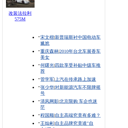
改装法拉利
575M
宋文楷
|
新普瑞斯衬中国电动车
尴尬
重庆森林
|
2010年台北车展香车
美女
何曙光
|
四款享受补贴中级车推
荐
管学军
|
上汽在传承路上加速
张少华
|
对新能源汽车不限牌摇
号
清风网影
|
北京限购 车企也迷
茫
程国顺
|
自主高端究竟有多难？
王灿彬
|
自主品牌究竟谁"自