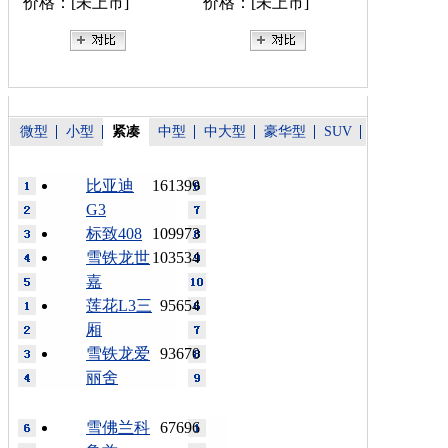
价格：[未上市]
价格：[未上市]
微型
小型
紧凑
中型
中大型
豪华型
SUV
比亚迪
161399
G3
标致408
109973
雪铁龙世
103534
嘉
莲花L3三
95654
厢
雪铁龙爱
93670
丽舍
雪佛兰科
67696