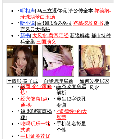
听相声
|
马三立逗你玩
济公传全本
郭德纲-
珍珠翡翠白玉汤
听小说
|
白领职场必杀技
盗墓挖坟奇书
地
产风云大揭秘
新书
|
大风水-黄帝宅经
新锐解读
都市特种
兵全集
三国演义
叶倩彤-奉子成
自我调理肩劲
如何改变居家
禅商-企业家修
心态改变命运
婚
腰
风水
炼!
解析
经穴健康1点
养生12字诀孔
通-头
令谦
禅-和谐家庭揭
<道德经>的大
秘!
智慧
吃喝玩乐一站
手机签名彰显
式购
个性
手机证券荐优