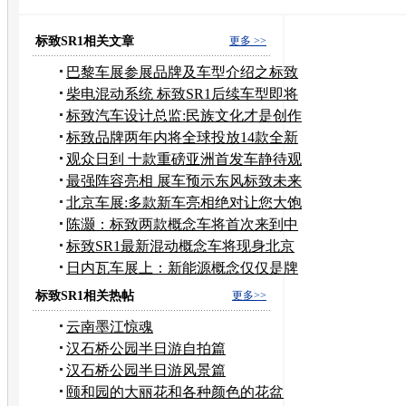
日内瓦车展
标致SR1相关文章
更多 >>
巴黎车展参展品牌及车型介绍之标致
品牌
柴电混动系统 标致SR1后续车型即将
亮相
标致汽车设计总监:民族文化才是创作
源泉
标致品牌两年内将全球投放14款全新
车型
观众日到 十款重磅亚洲首发车静待观
瞻
最强阵容亮相 展车预示东风标致未来
战略
北京车展:多款新车亮相绝对让您大饱
眼福
陈灏：标致两款概念车将首次来到中
国
标致SR1最新混动概念车将现身北京
车展
日内瓦车展上：新能源概念仅仅是牌
坊
标致SR1相关热帖
更多>>
云南墨江惊魂
汉石桥公园半日游自拍篇
汉石桥公园半日游风景篇
颐和园的大丽花和各种颜色的花盆