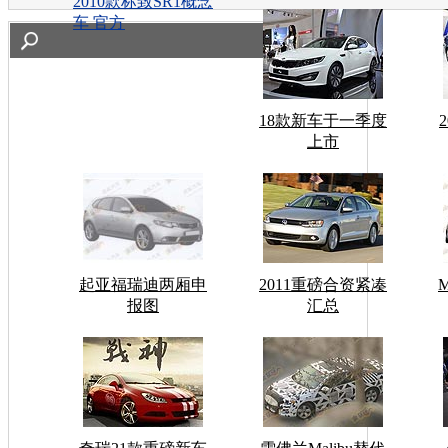
2010款标致SR1概念
车 官方
18款新车于一季度
上市
起亚福瑞迪两厢申
2011重磅合资紧凑
报图
汇总