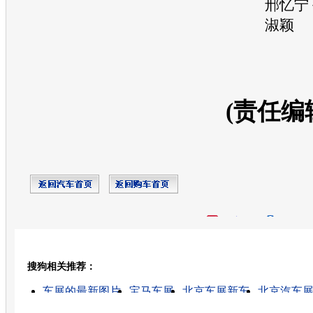
邢忆宁 
淑颖
(责任编
开心网
人人网
豆瓣
搜狗相关推荐：
转发至：
车展的最新图片
宝马车展
北京车展新车
北京汽车
车展的高清视频
济南车展
齐鲁车展
上海车展
车展