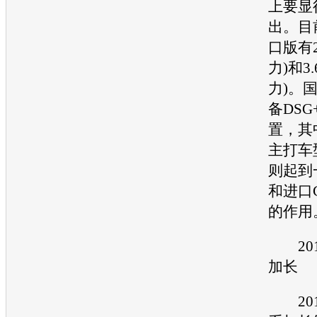
上要显
出。目
口版有2.
力)和3.
力)。
备DSG
置，其中
主打车型，
则起到
和进口
的作用
201
加长
201