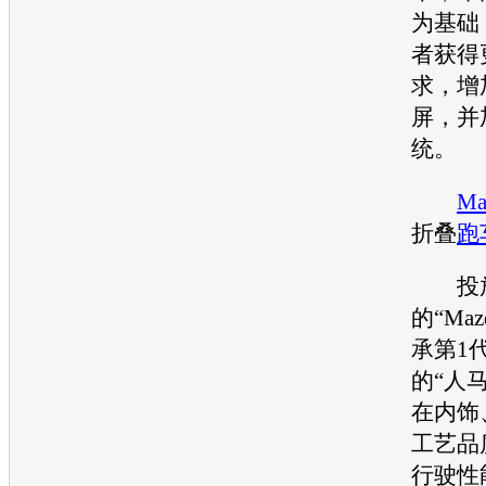
为基础
者获得
求，增
屏，并
统。
Ma
折叠
跑
投放
的“
Maz
承第1
的“人
在内饰
工艺品
行驶性