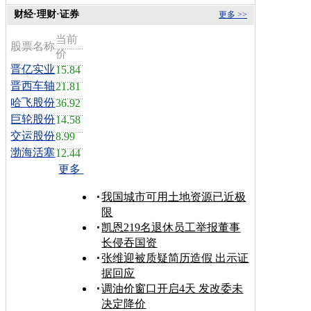
财经·理财·证券
更多 >>
当前
股票名称
价
晋亿实业
15.84
晋西车轴
21.81
哈飞股份
36.92
巨轮股份
14.58
交运股份
8.99
渤海活塞
12.44
更多
我国城市可用土地资源已近极
限
凯恩219名退休员工举报董事
长侵吞国资
张维迎被质疑简历造假 出示证
据回应
调油价窗口开启4天 发改委未
决定降价