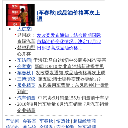
[车春秋]成品油价格再次上
调
大讲堂
|
尹同跃：
发改委发布通知，结合近期国际
奇瑞汽车
市场油价变化情况，决定12月22
梦想和野
日起提高成品油价格…
心并存
车访间
|
于洪江:马自达8切中公商务MPV要害
会客室
|
新闻TOP10 给北京治堵新政提意见
车春秋
|
发改委发通知 成品油价格再次上调
三博演议
|
第五回:博士哪种变速器更给力?
服务精英
|
东风乘用车曹智：东风风神让“满意
到家”
汽车销量
|
中汽协:9月销量155万 销量前十车型
2010年9月汽车销量
8月汽车销量
7月汽车销量
企业销量
车访间
|
会客室
|
车春秋
|
悟透社
|
超级经销商
信访办
|
魂斗轮
|
金狐谍
|
安全检测
|
汽车视频