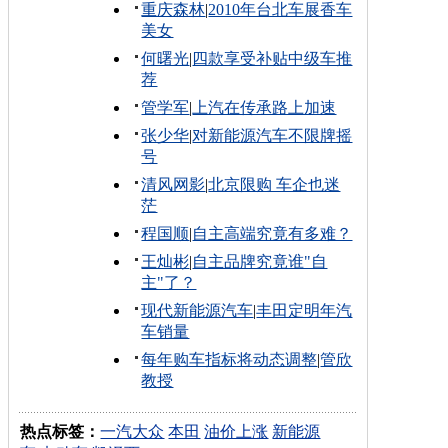
重庆森林
|
2010年台北车展香车
美女
何曙光
|
四款享受补贴中级车推
荐
管学军
|
上汽在传承路上加速
张少华
|
对新能源汽车不限牌摇
号
清风网影
|
北京限购 车企也迷
茫
程国顺
|
自主高端究竟有多难？
王灿彬
|
自主品牌究竟谁"自
主"了？
现代新能源汽车
|
丰田定明年汽
车销量
每年购车指标将动态调整
|
管欣
教授
热点标签：
一汽大众
本田
油价上涨
新能源