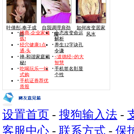
叶倩彤-奉子成
自我调理肩劲
如何改变居家
禅商-企业家修
心态改变命运
婚
腰
风水
炼!
解析
经穴健康1点
养生12字诀孔
通-头
令谦
禅-和谐家庭揭
<道德经>的大
秘!
智慧
吃喝玩乐一站
手机签名彰显
式购
个性
手机证券荐优
质股
设置首页
-
搜狗输入法
-
客服中心
-
联系方式
-
保