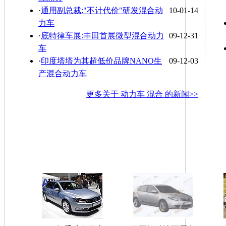
·
通用副总裁:"不计代价"研发混合动
10-01-14
力车
·
底特律车展:丰田首展微型混合动力
09-12-31
车
·
印度塔塔为其超低价品牌NANO生
09-12-03
产混合动力车
更多关于
动力车 混合
的新闻>>