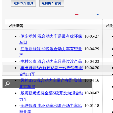
开心网
人人网
豆瓣
相关新闻
相关
转发至：
·
伊东孝绅:混合动力车是最有效环保
10-05-27
车型
·
江淮新能源:和悦混合动力车有望量
10-04-29
产
·
中村公泰:混合动力车只是过渡产品
10-04-23
·
丰田邀请6合伙评估新一代普锐斯混
10-04-20
合动力车
·
风神BSG混合动力车量产在即 登陆
10-04-16
北京车展
·
戴姆勒考虑将全部S级开发为混合动
10-04-07
力车
·
全球低碳 电驱动车和混合动力车风
10-01-18
靡北美