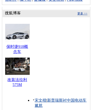
更多 >>
保时捷918概
念车
改装法拉利
575M
宋文楷
|
新普瑞斯衬中国电动车
尴尬