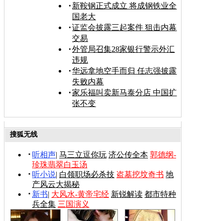
新鞍钢正式成立 将成钢铁业全
国老大
证监会披露三起案件 狙击内幕
交易
外管局召集28家银行警示外汇
违规
华远拿地空手而归 任志强披露
失败内幕
家乐福叫卖新马泰分店 中国扩
张不变
搜狐无线
听相声
|
马三立逗你玩
济公传全本
郭德纲-
珍珠翡翠白玉汤
听小说
|
白领职场必杀技
盗墓挖坟奇书
地
产风云大揭秘
新书
|
大风水-黄帝宅经
新锐解读
都市特种
兵全集
三国演义