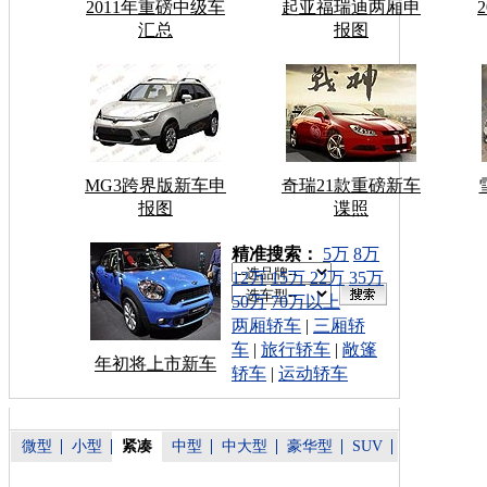
2011年重磅中级车
起亚福瑞迪两厢申
汇总
报图
MG3跨界版新车申
奇瑞21款重磅新车
报图
谍照
车型搜索：
精准搜索：
5万
8万
12万
15万
22万
35万
50万
70万以上
两厢轿车
|
三厢轿
车
|
旅行轿车
|
敞篷
年初将上市新车
轿车
|
运动轿车
微型
小型
紧凑
中型
中大型
豪华型
SUV