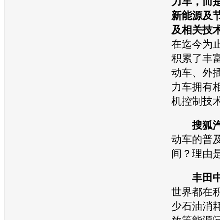
力车，而
新能源
及
及相关技
在迄今为
积累了丰
动车
、外
力车拥有
机控制技
搜狐
动车
的普
间？理由
丰田
世界都在
少石油消