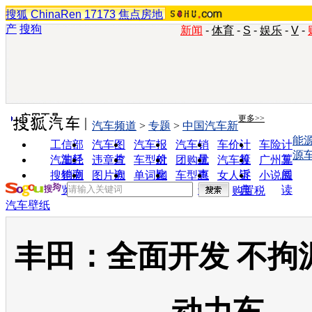
搜狐
ChinaRen
17173
焦点房地
产
搜狗
新闻
-
体育
-
S
-
娱乐
-
V
-
实用工具
更多>>
汽车频道
>
专题
>
中国汽车新
能
工信部
汽车图
汽车报
汽车销
车价计
车险计
源
油耗
片
价
量
算
算
汽车经
违章查
车型对
团购优
汽车投
广州车
销商
询
比
惠
诉
展
搜狗浏
图片欣
单词翻
车型查
女人宝
小说阅
览器
赏
译
询
典
读
购置税
汽车壁纸
丰田：全面开发 不拘