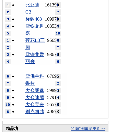
比亚迪
161399
G3
标致408
109973
雪铁龙世
103534
嘉
莲花L3三
95654
厢
雪铁龙爱
93670
丽舍
雪佛兰科
67696
鲁兹
大众朗逸
59895
大众速腾
57915
大众宝来
56578
别克凯越
49678
精品坊
2010广州车展
更多 >>