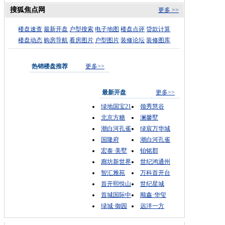
搜狐焦点网
更多 >>
楼盘速查
最新开盘
户型搜索
电子地图
楼盘点评
贷款计算
楼盘动态
购房导航
看房图片
户型图片
装修论坛
装修图库
热销楼盘推荐
更多>>
最新开盘
更多>>
绿地国宝21
领秀慧谷
北京方糖
澜馨墅
潮白河孔雀
绿宸万华城
国隆府
潮白河孔雀
宏泰·美墅
铂铭郡
廊坊新世界
世纪鸿通州
智汇雅苑
万科首开台
首开熙悦山
世纪星城
首城国际中
顺鑫·华玺
绿城·御园
远洋一方