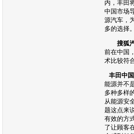
内，
丰田
中国市场
源
汽车，
多的选择
搜狐
前在中国
术比较符
丰田
中国
能源
并不
多种多样
从能源安全
题这点来
有效的方
了让顾客