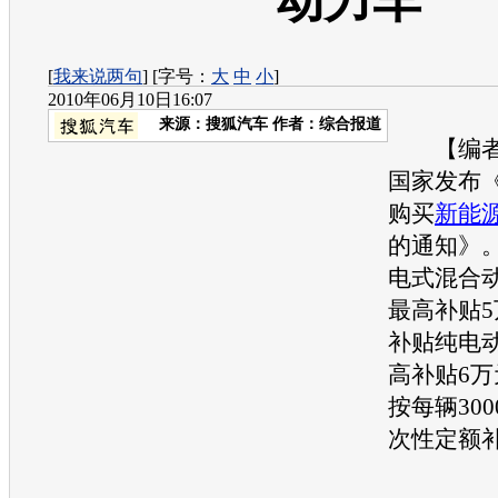
动力车
[
我来说两句
] [字号：
大
中
小
]
2010年06月10日16:07
来源：
搜狐汽车
作者：综合报道
【编者按
国家发布
购买
新能
的通知》
电式混合
最高补贴
补贴纯电
高补贴6万
按每辆30
次性定额