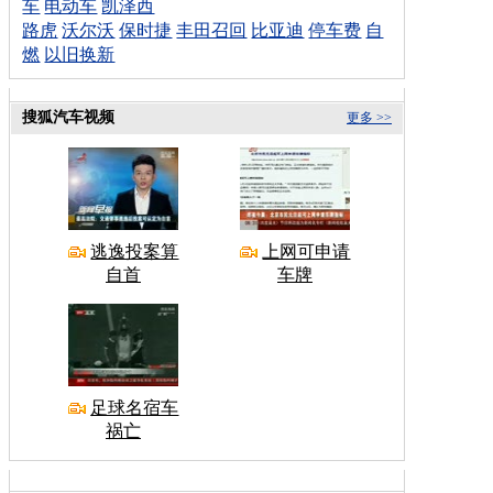
车
电动车
凯泽西
路虎
沃尔沃
保时捷
丰田召回
比亚迪
停车费
自
燃
以旧换新
搜狐汽车视频
更多 >>
逃逸投案算
上网可申请
自首
车牌
足球名宿车
祸亡