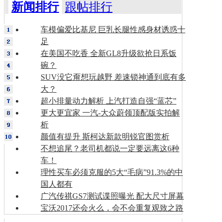
新闻排行
跟帖排行
车模偏爱比基尼 巨乳长腿性感身材诱惑十
足
在美国不吃香 全新GL8升级欲抢日系饭
碗？
SUV没它甭想玩越野 差速锁神通到底有多
大？
超小排量动力解析 上汽打造自强“蓝芯”
更大更宜家 一汽-大众蔚领顶配版实拍解
析
颜值有提升 斯柯达新款明锐官图赏析
不想追尾？老司机都说一定要远离这6种
车！
理性买车必须克服的5大“毛病”91.3%的中
国人都有
广汽传祺GS7测试谍照曝光 配大尺寸屏幕
宝沃2017还会火么，会不会重复观致之路