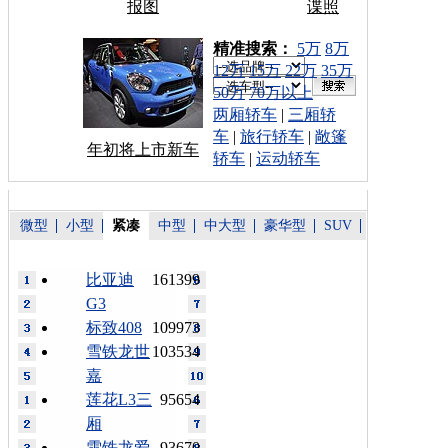
报图
谍照
车型搜索：
精准搜索：
5万
8万
12万
15万
22万
35万
50万
70万以上
两厢轿车
|
三厢轿
车
|
旅行轿车
|
敞篷
年初将上市新车
轿车
|
运动轿车
微型
小型
紧凑
中型
中大型
豪华型
SUV
比亚迪
161399
G3
标致408
109973
雪铁龙世
103534
嘉
莲花L3三
95654
厢
雪铁龙爱
93670