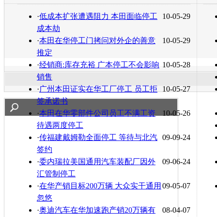
转发至：
·
低成本扩张遭遇阻力 本田面临停工
10-05-29
成本劫
·
本田在华停工门拷问对外企的善意
10-05-29
推定
·
经销商:库存充裕 广本停工不会影响
10-05-28
销售
·
广州本田证实在华工厂停工 员工拒
10-05-27
签承诺书
·
本田在华零部件公司员工不满工资
10-05-26
待遇两度停工
·
传福建戴姆勒全面停工 等待与北汽
09-09-24
签约
·
委内瑞拉美国通用汽车装配厂因外
09-06-24
汇管制停工
·
在华产销目标200万辆 大众实干通用
09-05-07
忽悠
·
奥迪汽车在华加速跑产销20万辆有
08-04-07