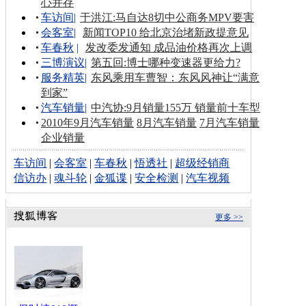
心并存
车访间
|
于洪江:马自达8切中公商务MPV要害
会客室
|
新闻TOP10 给北京治堵新政提意见
车春秋
|
发改委发通知 成品油价格再次上调
三博演议
|
第五回:博士哪种变速器更给力?
服务精英
|
东风乘用车曹智：东风风神让“满意
到家”
汽车销量
|
中汽协:9月销量155万 销量前十车型
2010年9月汽车销量
8月汽车销量
7月汽车销量
企业销量
车访间
|
会客室
|
车春秋
|
悟透社
|
超级经销商
信访办
|
魂斗轮
|
金狐谍
|
安全检测
|
汽车视频
更多 >>