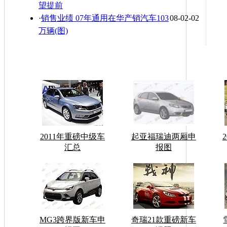
望提前
·
销售业绩 07年通用在华产销汽车103
08-02-02
万辆(图)
2011年重磅中级车
起亚福瑞迪两厢申
汇总
报图
MG3跨界版新车申
奇瑞21款重磅新车