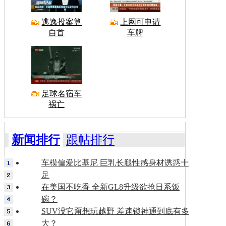
逃逸投案算
上网可申请
自首
车牌
足球名宿车
祸亡
新闻排行
跟帖排行
车模偏爱比基尼 巨乳长腿性感身材诱惑十
足
在美国不吃香 全新GL8升级欲抢日系饭
碗？
SUV没它甭想玩越野 差速锁神通到底有多
大？