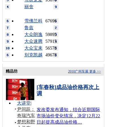
丽舍
雪佛兰科
67696
鲁兹
大众朗逸
59895
大众速腾
57915
大众宝来
56578
别克凯越
49678
精品坊
2010广州车展
更多 >>
[车春秋]成品油价格再次上
调
大讲堂
|
尹同跃：
发改委发布通知，结合近期国际
奇瑞汽车
市场油价变化情况，决定12月22
梦想和野
日起提高成品油价格…