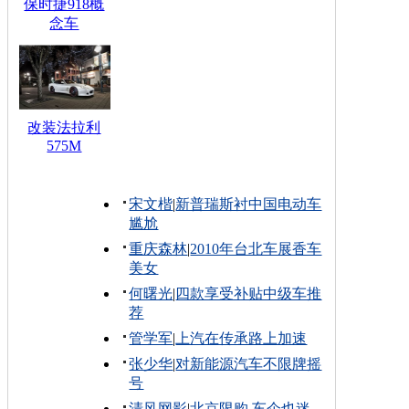
保时捷918概
念车
改装法拉利
575M
宋文楷
|
新普瑞斯衬中国电动车
尴尬
重庆森林
|
2010年台北车展香车
美女
何曙光
|
四款享受补贴中级车推
荐
管学军
|
上汽在传承路上加速
张少华
|
对新能源汽车不限牌摇
号
清风网影
|
北京限购 车企也迷