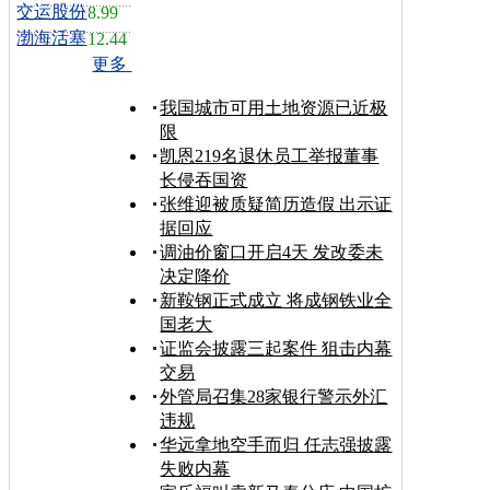
交运股份
8.99
渤海活塞
12.44
更多
我国城市可用土地资源已近极
限
凯恩219名退休员工举报董事
长侵吞国资
张维迎被质疑简历造假 出示证
据回应
调油价窗口开启4天 发改委未
决定降价
新鞍钢正式成立 将成钢铁业全
国老大
证监会披露三起案件 狙击内幕
交易
外管局召集28家银行警示外汇
违规
华远拿地空手而归 任志强披露
失败内幕