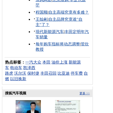
茫
程国顺
|
自主高端究竟有多难？
王灿彬
|
自主品牌究竟谁"自
主"了？
现代新能源汽车
|
丰田定明年汽
车销量
每年购车指标将动态调整
|
管欣
教授
热点标签：
一汽大众
本田
油价上涨
新能源
车
电动车
凯泽西
路虎
沃尔沃
保时捷
丰田召回
比亚迪
停车费
自
燃
以旧换新
搜狐汽车视频
更多 >>