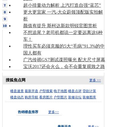
超小排量动力解析 上汽打造自强“蓝芯”
更大更宜家 一汽-大众蔚领顶配版实拍解
析
颜值有提升 斯柯达新款明锐官图赏析
不想追尾？老司机都说一定要远离这6种
车！
理性买车必须克服的5大“毛病”91.3%的中
国人都有
广汽传祺GS7测试谍照曝光 配大尺寸屏幕
宝沃2017还会火么，会不会重复观致之路
搜狐焦点网
更多 >>
楼盘速查
最新开盘
户型搜索
电子地图
楼盘点评
贷款计算
楼盘动态
购房导航
看房图片
户型图片
装修论坛
装修图库
热销楼盘推荐
更多>>
最新开盘
更多>>