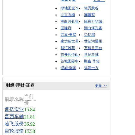
绿地国宝21
领秀慧谷
北京方糖
澜馨墅
潮白河孔雀
绿宸万华城
国隆府
潮白河孔雀
宏泰·美墅
铂铭郡
廊坊新世界
世纪鸿通州
智汇雅苑
万科首开台
首开熙悦山
世纪星城
首城国际中
顺鑫·华玺
绿城·御园
远洋一方
财经·理财·证券
更多 >>
当前
股票名称
价
晋亿实业
15.84
晋西车轴
21.81
哈飞股份
36.92
巨轮股份
14.58