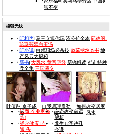
家乐福叫卖新马泰分店 中国扩
张不变
搜狐无线
听相声
|
马三立逗你玩
济公传全本
郭德纲-
珍珠翡翠白玉汤
听小说
|
白领职场必杀技
盗墓挖坟奇书
地
产风云大揭秘
新书
|
大风水-黄帝宅经
新锐解读
都市特种
兵全集
三国演义
叶倩彤-奉子成
自我调理肩劲
如何改变居家
禅商-企业家修
心态改变命运
婚
腰
风水
炼!
解析
经穴健康1点
养生12字诀孔
通-头
令谦