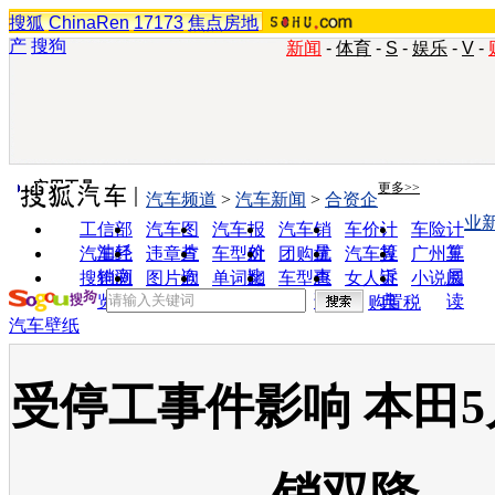
搜狐
ChinaRen
17173
焦点房地
产
搜狗
新闻
-
体育
-
S
-
娱乐
-
V
-
实用工具
更多>>
汽车频道
>
汽车新闻
>
合资企
业
工信部
汽车图
汽车报
汽车销
车价计
车险计
油耗
片
价
量
算
算
汽车经
违章查
车型对
团购优
汽车投
广州车
销商
询
比
惠
诉
展
搜狗浏
图片欣
单词翻
车型查
女人宝
小说阅
览器
赏
译
询
典
读
购置税
汽车壁纸
受停工事件影响 本田