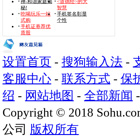
禅-和谐家庭揭
<道德经>的大
秘!
智慧
吃喝玩乐一站
手机签名彰显
式购
个性
手机证券荐优
质股
设置首页
-
搜狗输入法
-
客服中心
-
联系方式
-
保
绍
-
网站地图
-
全部新闻
Copyright
©
2018 Sohu.com
公司
版权所有