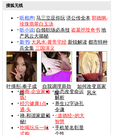
搜狐无线
听相声
|
马三立逗你玩
济公传全本
郭德纲-
珍珠翡翠白玉汤
听小说
|
白领职场必杀技
盗墓挖坟奇书
地
产风云大揭秘
新书
|
大风水-黄帝宅经
新锐解读
都市特种
兵全集
三国演义
叶倩彤-奉子成
自我调理肩劲
如何改变居家
禅商-企业家修
心态改变命运
婚
腰
风水
炼!
解析
经穴健康1点
养生12字诀孔
通-头
令谦
禅-和谐家庭揭
<道德经>的大
秘!
智慧
吃喝玩乐一站
手机签名彰显
式购
个性