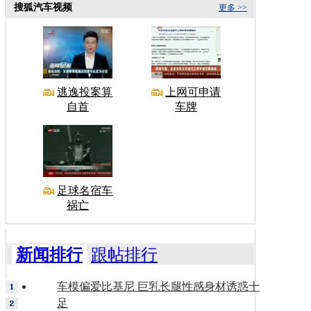
搜狐汽车视频
更多 >>
逃逸投案算
上网可申请
自首
车牌
足球名宿车
祸亡
新闻排行
跟帖排行
车模偏爱比基尼 巨乳长腿性感身材诱惑十
足