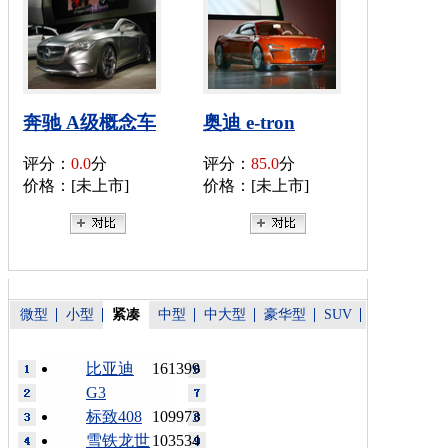
奔驰 A级概念车
奥迪 e-tron
评分：
0.0
分
评分：
85.0
分
价格：[未上市]
价格：[未上市]
微型
小型
紧凑
中型
中大型
豪华型
SUV
比亚迪
161399
G3
标致408
109973
雪铁龙世
103534