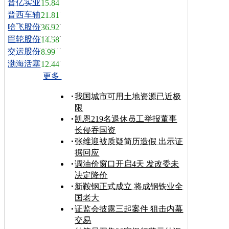
晋亿实业
15.84
晋西车轴
21.81
哈飞股份
36.92
巨轮股份
14.58
交运股份
8.99
渤海活塞
12.44
更多
我国城市可用土地资源已近极
限
凯恩219名退休员工举报董事
长侵吞国资
张维迎被质疑简历造假 出示证
据回应
调油价窗口开启4天 发改委未
决定降价
新鞍钢正式成立 将成钢铁业全
国老大
证监会披露三起案件 狙击内幕
交易