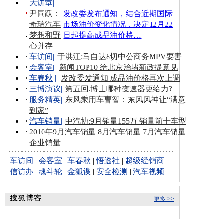
大讲堂
|
尹同跃：
发改委发布通知，结合近期国际
奇瑞汽车
市场油价变化情况，决定12月22
梦想和野
日起提高成品油价格…
心并存
车访间
|
于洪江:马自达8切中公商务MPV要害
会客室
|
新闻TOP10 给北京治堵新政提意见
车春秋
|
发改委发通知 成品油价格再次上调
三博演议
|
第五回:博士哪种变速器更给力?
服务精英
|
东风乘用车曹智：东风风神让“满意
到家”
汽车销量
|
中汽协:9月销量155万 销量前十车型
2010年9月汽车销量
8月汽车销量
7月汽车销量
企业销量
车访间
|
会客室
|
车春秋
|
悟透社
|
超级经销商
信访办
|
魂斗轮
|
金狐谍
|
安全检测
|
汽车视频
更多 >>