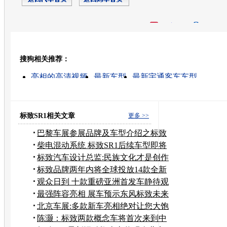
开心网
人人网
豆瓣
搜狗相关推荐：
转发至：
亮相的高清视频
最新车型
最新宇通客车车型
汽车陪练车型
什么是车型
本田车型
宝马摩托车车
手动挡 车型
车型手机
车型对比
标致SR1相关文章
更多 >>
巴黎车展参展品牌及车型介绍之标致
品牌
柴电混动系统 标致SR1后续车型即将
亮相
标致汽车设计总监:民族文化才是创作
源泉
标致品牌两年内将全球投放14款全新
车型
观众日到 十款重磅亚洲首发车静待观
瞻
最强阵容亮相 展车预示东风标致未来
战略
北京车展:多款新车亮相绝对让您大饱
眼福
陈灏：标致两款概念车将首次来到中