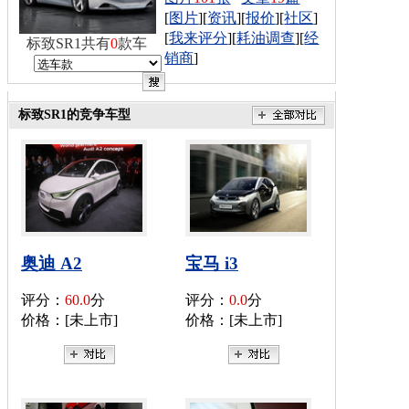
[
图片
][
资讯
][
报价
][
社区
]
[
我来评分
][
耗油调查
][
经
标致SR1共有
0
款车
销商
]
标致SR1的竞争车型
奥迪 A2
宝马 i3
评分：
60.0
分
评分：
0.0
分
价格：[未上市]
价格：[未上市]