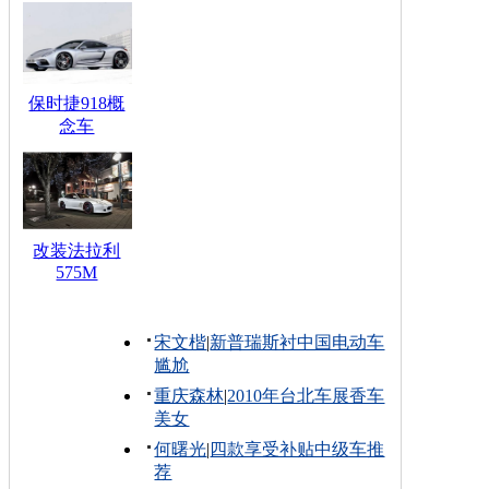
保时捷918概
念车
改装法拉利
575M
宋文楷
|
新普瑞斯衬中国电动车
尴尬
重庆森林
|
2010年台北车展香车
美女
何曙光
|
四款享受补贴中级车推
荐