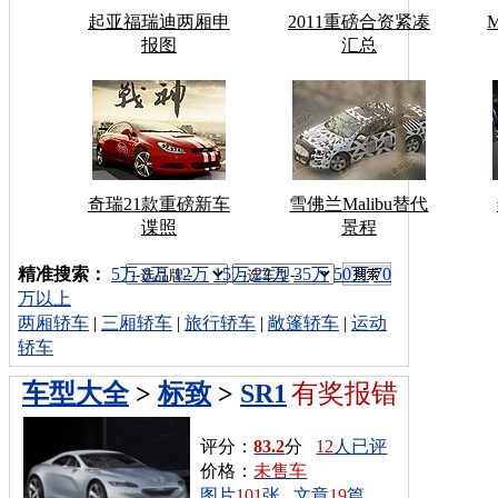
起亚福瑞迪两厢申
2011重磅合资紧凑
报图
汇总
奇瑞21款重磅新车
雪佛兰Malibu替代
谍照
景程
车型搜索：
精准搜索：
5万
8万
12万
15万
22万
35万
50万
70
万以上
两厢轿车
|
三厢轿车
|
旅行轿车
|
敞篷轿车
|
运动
轿车
车型大全
>
标致
>
SR1
有奖报错
评分：
83.2
分
12
人已评
价格：
未售车
图片
101
张
文章
19
篇