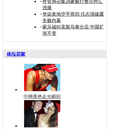
外管局召集28家银行警示外汇
违规
华远拿地空手而归 任志强披露
失败内幕
家乐福叫卖新马泰分店 中国扩
张不变
体坛花絮
中网香艳走光瞬间