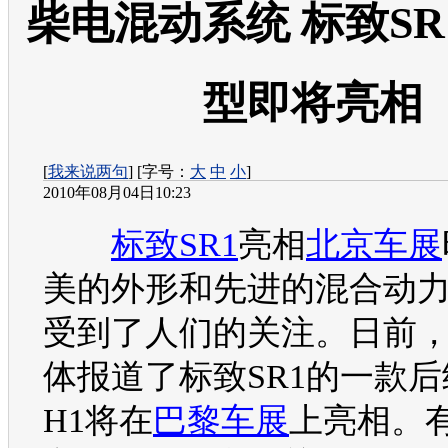
柴电混动系统 标致SR
型即将亮相
[
我来说两句
] [字号：
大
中
小
]
2010年08月04日10:23
标致SR1
亮相
北京车展
美的外形和先进的混合动
受到了人们的关注。日前
体报道了
标致SR1
的一款后
H1将在
巴黎车展
上亮相。