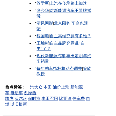
管学军
|
上汽在传承路上加速
张少华
|
对新能源汽车不限牌摇
号
清风网影
|
北京限购 车企也迷
茫
程国顺
|
自主高端究竟有多难？
王灿彬
|
自主品牌究竟谁"自
主"了？
现代新能源汽车
|
丰田定明年汽
车销量
每年购车指标将动态调整
|
管欣
教授
热点标签：
一汽大众
本田
油价上涨
新能源
车
电动车
凯泽西
路虎
沃尔沃
保时捷
丰田召回
比亚迪
停车费
自
燃
以旧换新