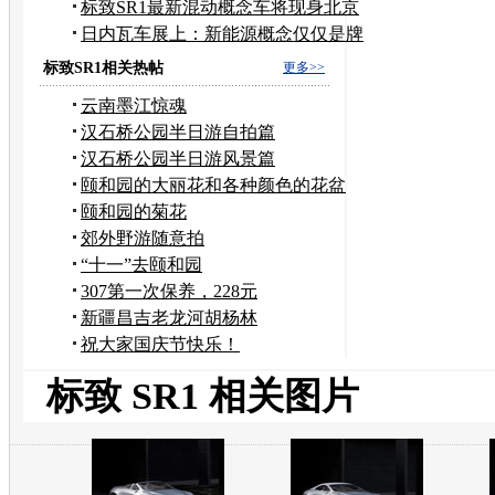
国
标致SR1最新混动概念车将现身北京
车展
日内瓦车展上：新能源概念仅仅是牌
坊
标致SR1相关热帖
更多>>
云南墨江惊魂
汉石桥公园半日游自拍篇
汉石桥公园半日游风景篇
颐和园的大丽花和各种颜色的花盆
颐和园的菊花
郊外野游随意拍
“十一”去颐和园
307第一次保养，228元
新疆昌吉老龙河胡杨林
祝大家国庆节快乐！
标致 SR1 相关图片