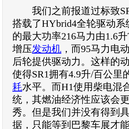
我们之前报道过
标致S
搭载了HYbrid4全轮驱动
的最大功率216马力由1.6升
增压
发动机
，而95马力电
后轮提供驱动力。这样的
使得
SR1
拥有4.9升/百公里
耗
水平。而H1使用柴电混
统，其燃油经济性应该会
秀。但是我们并没有得到
据，只能等到
巴黎车展
才