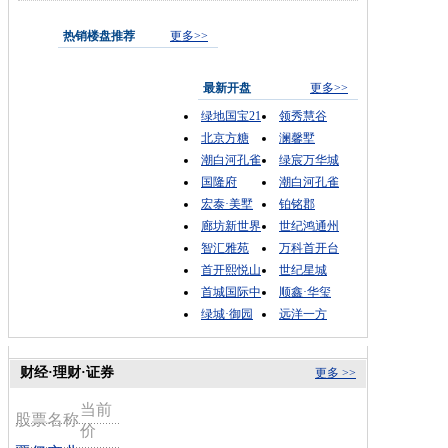
热销楼盘推荐
更多>>
最新开盘
更多>>
绿地国宝21
领秀慧谷
北京方糖
澜馨墅
潮白河孔雀
绿宸万华城
国隆府
潮白河孔雀
宏泰·美墅
铂铭郡
廊坊新世界
世纪鸿通州
智汇雅苑
万科首开台
首开熙悦山
世纪星城
首城国际中
顺鑫·华玺
绿城·御园
远洋一方
财经·理财·证券
更多 >>
当前
股票名称
价