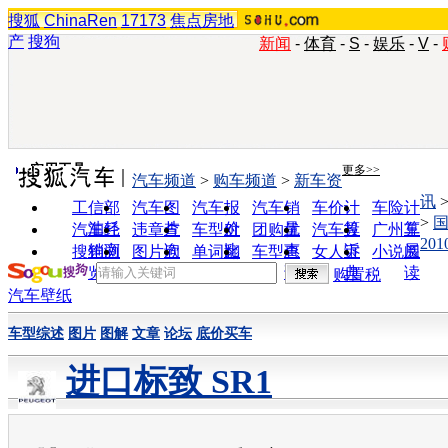
搜狐
ChinaRen
17173
焦点房地
产
搜狗
新闻
-
体育
-
S
-
娱乐
-
V
-
实用工具
更多>>
汽车频道
>
购车频道
>
新车资
讯
工信部
汽车图
汽车报
汽车销
车价计
车险计
>
油耗
片
价
量
算
算
汽车经
违章查
车型对
团购优
汽车投
广州车
20
销商
询
比
惠
诉
展
搜狗浏
图片欣
单词翻
车型查
女人宝
小说阅
览器
赏
译
询
典
读
购置税
汽车壁纸
车型综述
图片
图解
文章
论坛
底价买车
进口标致 SR1