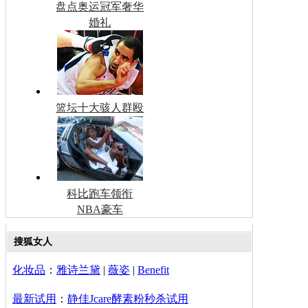
盘点奥运冠军奢华
婚礼
篮坛十大骇人群殴
科比跑车领衔
NBA豪车
搜狐女人
化妆品
：
雅诗兰黛
|
薇姿
|
Benefit
最新试用
：
静佳Jcare酵素粉秒杀试用