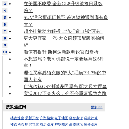
在美国不吃香 全新GL8升级欲抢日系饭
碗？
SUV没它甭想玩越野 差速锁神通到底有多
大？
超小排量动力解析 上汽打造自强“蓝芯”
更大更宜家 一汽-大众蔚领顶配版实拍解
析
颜值有提升 斯柯达新款明锐官图赏析
不想追尾？老司机都说一定要远离这6种
车！
理性买车必须克服的5大“毛病”91.3%的中
国人都有
广汽传祺GS7测试谍照曝光 配大尺寸屏幕
宝沃2017还会火么，会不会重复观致之路
搜狐焦点网
更多 >>
楼盘速查
最新开盘
户型搜索
电子地图
楼盘点评
贷款计算
楼盘动态
购房导航
看房图片
户型图片
装修论坛
装修图库