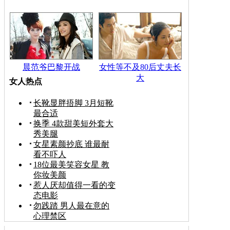
晨范爷巴黎开战
女性等不及80后丈夫长
大
女人热点
长靴显胖捂脚 3月短靴
最合适
换季 4款甜美短外套大
秀美腿
女星素颜抄底 谁最耐
看不吓人
18位最美笑容女星 教
你妆美颜
惹人厌却值得一看的变
态电影
勿践踏 男人最在意的
心理禁区