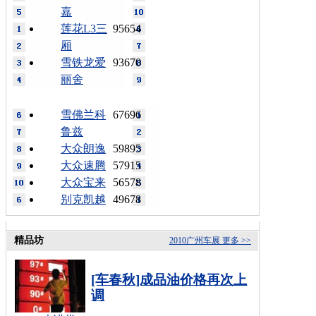
嘉
莲花L3三
95654
厢
雪铁龙爱
93670
丽舍
雪佛兰科
67696
鲁兹
大众朗逸
59895
大众速腾
57915
大众宝来
56578
别克凯越
49678
精品坊
2010广州车展
更多 >>
[车春秋]成品油价格再次上
调