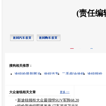
(责任编
开心网
人人网
豆瓣
搜狗相关推荐：
转发至：
途锐的最新图片
途锐汽车
二手柴油途锐
途锐报价
车型的高清视频
柴油皮卡
途锐铝合金车轮
大众途锐tdi问题
索兰托柴油版
捷达柴油
大众途锐相关文章
更多 >>
新途锐领衔大众最强悍SUV军阵68.20
万起售
特价新途锐即将发布 订车另送万元礼