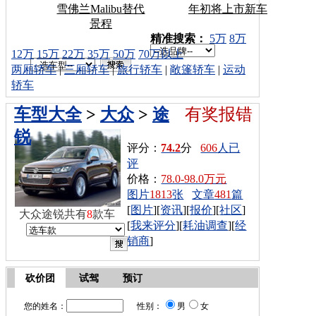
雪佛兰Malibu替代
年初将上市新车
景程
车型搜索：
精准搜索：
5万
8万
12万
15万
22万
35万
50万
70万以上
两厢轿车
|
三厢轿车
|
旅行轿车
|
敞篷轿车
|
运动
轿车
车型大全
>
大众
>
途
有奖报错
锐
评分：
74.2
分
606
人已
评
价格：
78.0-98.0万元
图片
1813
张
文章
481
篇
[
图片
][
资讯
][
报价
][
社区
]
大众途锐共有
8
款车
[
我来评分
][
耗油调查
][
经
销商
]
砍价团
试驾
预订
您的姓名：
性别：
男
女