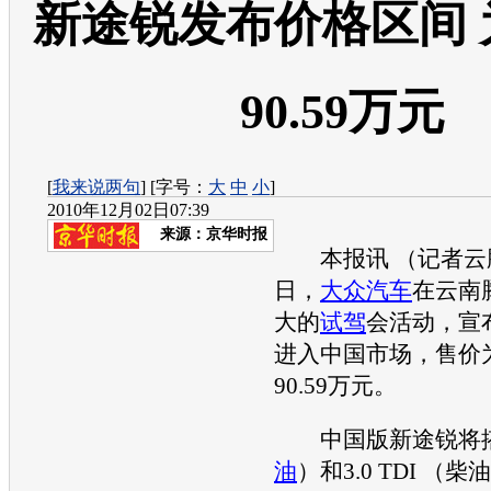
新途锐发布价格区间 为6
90.59万元
[
我来说两句
] [字号：
大
中
小
]
2010年12月02日07:39
来源：
京华时报
本报讯 （记者云鹏
日，
大众汽车
在云南
大的
试驾
会活动，宣
进入中国市场，售价为6
90.59万元。
中国版
新途锐
将搭
油
）和3.0 TDI （