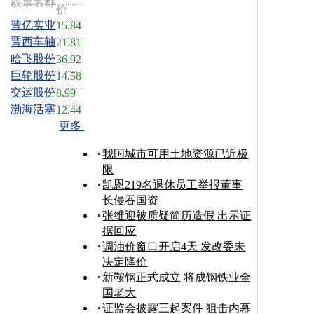
股票名称
价
晋亿实业
15.84
晋西车轴
21.81
哈飞股份
36.92
巨轮股份
14.58
交运股份
8.99
渤海活塞
12.44
更多
我国城市可用土地资源已近极
限
凯恩219名退休员工举报董事
长侵吞国资
张维迎被质疑简历造假 出示证
据回应
调油价窗口开启4天 发改委未
决定降价
新鞍钢正式成立 将成钢铁业全
国老大
证监会披露三起案件 狙击内幕