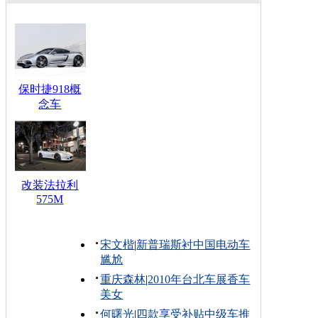
保时捷918概
念车
改装法拉利
575M
宋文楷
|
新普瑞斯衬中国电动车
尴尬
重庆森林
|
2010年台北车展香车
美女
何曙光
|
四款享受补贴中级车推