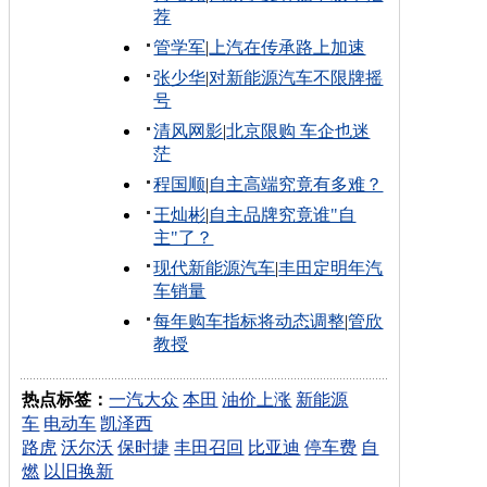
荐
管学军
|
上汽在传承路上加速
张少华
|
对新能源汽车不限牌摇
号
清风网影
|
北京限购 车企也迷
茫
程国顺
|
自主高端究竟有多难？
王灿彬
|
自主品牌究竟谁"自
主"了？
现代新能源汽车
|
丰田定明年汽
车销量
每年购车指标将动态调整
|
管欣
教授
热点标签：
一汽大众
本田
油价上涨
新能源
车
电动车
凯泽西
路虎
沃尔沃
保时捷
丰田召回
比亚迪
停车费
自
燃
以旧换新