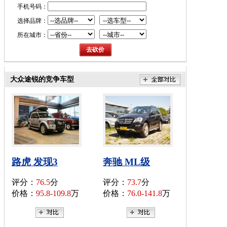
手机号码：
选择品牌：
所在城市：
大众途锐的竞争车型
路虎 发现3
奔驰 ML级
评分：
76.5
分
评分：
73.7
分
价格：
95.8-109.8
万
价格：
76.0-141.8
万