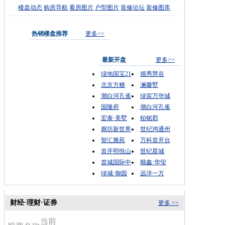
楼盘动态
购房导航
看房图片
户型图片
装修论坛
装修图库
热销楼盘推荐
更多>>
最新开盘
更多>>
绿地国宝21
领秀慧谷
北京方糖
澜馨墅
潮白河孔雀
绿宸万华城
国隆府
潮白河孔雀
宏泰·美墅
铂铭郡
廊坊新世界
世纪鸿通州
智汇雅苑
万科首开台
首开熙悦山
世纪星城
首城国际中
顺鑫·华玺
绿城·御园
远洋一方
财经·理财·证券
更多 >>
当前