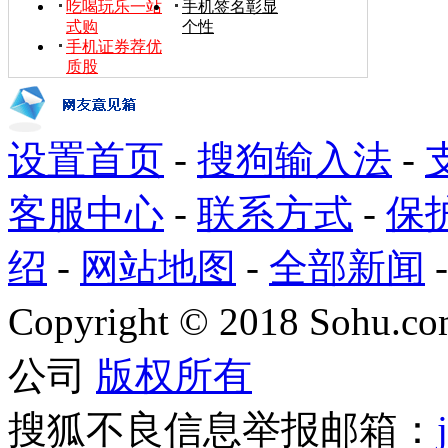
吃喝玩乐一站
手机签名彰显
式购
个性
手机证券荐优
质股
设置首页
-
搜狗输入法
-
客服中心
-
联系方式
-
保
绍
-
网站地图
-
全部新闻
Copyright
©
2018 Sohu.com
公司
版权所有
搜狐不良信息举报邮箱：