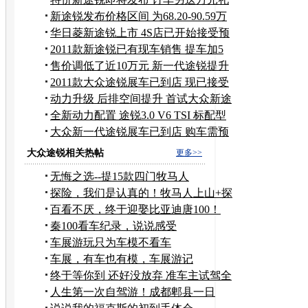
包
新途锐发布价格区间 为68.20-90.59万
元
华日菱新途锐上市 4S店已开始接受预
订
2011款新途锐已有现车销售 提车加5
千元
售价调低了近10万元 新一代途锐提升
舒适
2011款大众途锐展车已到店 现已接受
预订
动力升级 后排空间提升 首试大众新途
锐
全新动力配置 途锐3.0 V6 TSI 标配型
大众新一代途锐展车已到店 购车需预
定
大众途锐相关热帖
更多>>
无悔之选--提15款四门牧马人
探险，我们是认真的！牧马人上山+探
险
百看不厌，终于迎娶比亚迪唐100！
秦100看车纪录，说说感受
车展游玩只为车模不看车
车展，有车也有模，车展游记
终于等你到 还好没放弃 准车主试驾全
新悦动
人生第一次自驾游！成都郫县一日