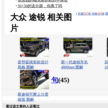
游！求各位前辈关注
说说我的福克斯的初到手体会
50+50的送分题，你惠了吗
(
外观
547
张
内饰
583
张
大众 途锐 相关图
片
造型延续前款设计
新一代途锐车长
风格 图解
4800mm 图解
1
句
(45)
新途锐可爬上31度
坡面 图解
看过该文章的人还看过