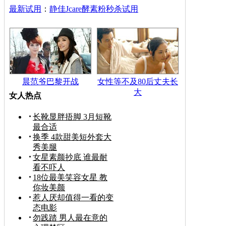
最新试用
：
静佳Jcare酵素粉秒杀试用
晨范爷巴黎开战
女性等不及80后丈夫长
大
女人热点
长靴显胖捂脚 3月短靴
最合适
换季 4款甜美短外套大
秀美腿
女星素颜抄底 谁最耐
看不吓人
18位最美笑容女星 教
你妆美颜
惹人厌却值得一看的变
态电影
勿践踏 男人最在意的