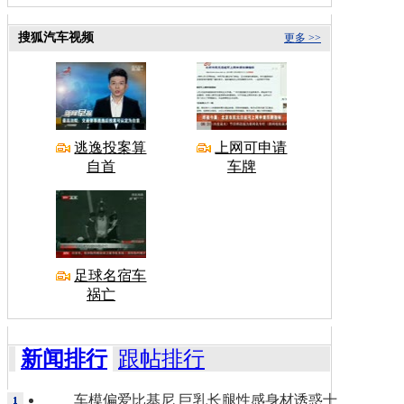
搜狐汽车视频
更多 >>
逃逸投案算
上网可申请
自首
车牌
足球名宿车
祸亡
新闻排行
跟帖排行
车模偏爱比基尼 巨乳长腿性感身材诱惑十