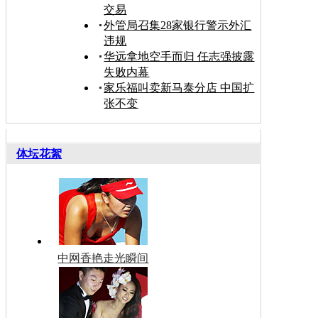
交易
外管局召集28家银行警示外汇
违规
华远拿地空手而归 任志强披露
失败内幕
家乐福叫卖新马泰分店 中国扩
张不变
体坛花絮
中网香艳走光瞬间