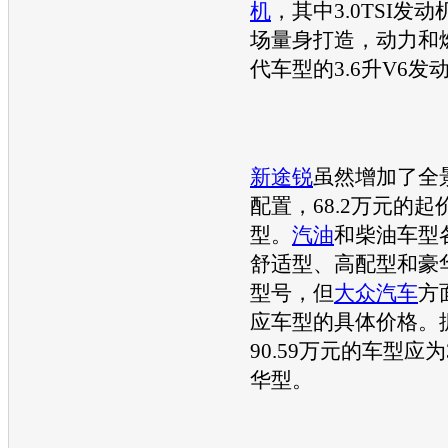
机
，其中3.0TSI
发动
场量身打造，动力和
代车型的3.6升V6
发
新途锐
虽然增加了全
配置，68.2万元的
型。
汽油
和柴油车型
舒适型、高配型和豪
型号，但
大众汽车
方
应车型的具体价格。
90.59万元的车型应为3
华型。