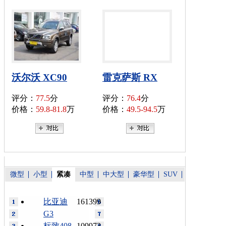
沃尔沃 XC90
雷克萨斯 RX
评分：
77.5
分
评分：
76.4
分
价格：
59.8-81.8
万
价格：
49.5-94.5
万
微型
小型
紧凑
中型
中大型
豪华型
SUV
比亚迪
161399
G3
标致408
109973