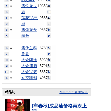
雪铁龙世
103534
嘉
莲花L3三
95654
厢
雪铁龙爱
93670
丽舍
雪佛兰科
67696
鲁兹
大众朗逸
59895
大众速腾
57915
大众宝来
56578
别克凯越
49678
精品坊
2010广州车展
更多 >>
[车春秋]成品油价格再次上