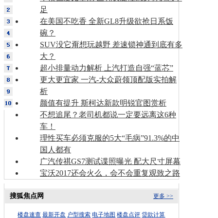
足
在美国不吃香 全新GL8升级欲抢日系饭
碗？
SUV没它甭想玩越野 差速锁神通到底有多
大？
超小排量动力解析 上汽打造自强“蓝芯”
更大更宜家 一汽-大众蔚领顶配版实拍解
析
颜值有提升 斯柯达新款明锐官图赏析
不想追尾？老司机都说一定要远离这6种
车！
理性买车必须克服的5大“毛病”91.3%的中
国人都有
广汽传祺GS7测试谍照曝光 配大尺寸屏幕
宝沃2017还会火么，会不会重复观致之路
搜狐焦点网
更多 >>
楼盘速查
最新开盘
户型搜索
电子地图
楼盘点评
贷款计算