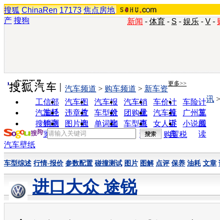
搜狐
ChinaRen
17173
焦点房地
产
搜狗
新闻
-
体育
-
S
-
娱乐
-
V
-
实用工具
更多>>
汽车频道
>
购车频道
>
新车资
讯
工信部
汽车图
汽车报
汽车销
车价计
车险计
油耗
片
价
量
算
算
汽车经
违章查
车型对
团购优
汽车投
广州车
销商
询
比
惠
诉
展
搜狗浏
图片欣
单词翻
车型查
女人宝
小说阅
览器
赏
译
询
典
读
购置税
汽车壁纸
车型综述
行情-报价
参数配置
碰撞测试
图片
图解
点评
保养
油耗
文章
进口大众 途锐