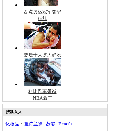
盘点奥运冠军奢华
婚礼
篮坛十大骇人群殴
科比跑车领衔
NBA豪车
搜狐女人
化妆品
：
雅诗兰黛
|
薇姿
|
Benefit