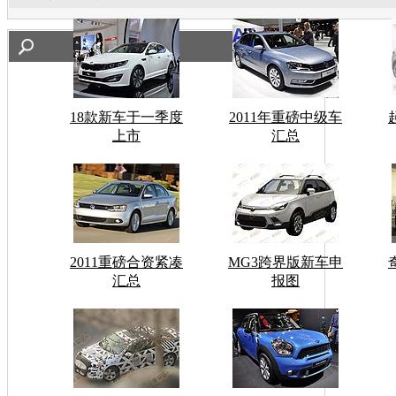
18款新车于一季度
2011年重磅中级车
上市
汇总
2011重磅合资紧凑
MG3跨界版新车申
汇总
报图