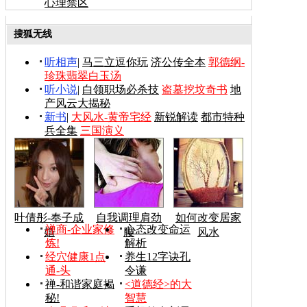
心理禁区
搜狐无线
听相声
|
马三立逗你玩
济公传全本
郭德纲-
珍珠翡翠白玉汤
听小说
|
白领职场必杀技
盗墓挖坟奇书
地
产风云大揭秘
新书
|
大风水-黄帝宅经
新锐解读
都市特种
兵全集
三国演义
叶倩彤-奉子成
自我调理肩劲
如何改变居家
禅商-企业家修
心态改变命运
婚
腰
风水
炼!
解析
经穴健康1点
养生12字诀孔
通-头
令谦
禅-和谐家庭揭
<道德经>的大
秘!
智慧