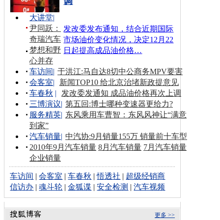
调
大讲堂
|
尹同跃：
发改委发布通知，结合近期国际
奇瑞汽车
市场油价变化情况，决定12月22
梦想和野
日起提高成品油价格…
心并存
车访间
|
于洪江:马自达8切中公商务MPV要害
会客室
|
新闻TOP10 给北京治堵新政提意见
车春秋
|
发改委发通知 成品油价格再次上调
三博演议
|
第五回:博士哪种变速器更给力?
服务精英
|
东风乘用车曹智：东风风神让“满意
到家”
汽车销量
|
中汽协:9月销量155万 销量前十车型
2010年9月汽车销量
8月汽车销量
7月汽车销量
企业销量
车访间
|
会客室
|
车春秋
|
悟透社
|
超级经销商
信访办
|
魂斗轮
|
金狐谍
|
安全检测
|
汽车视频
更多 >>