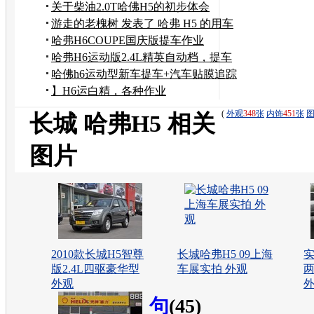
小作业
关于柴油2.0T哈佛H5的初步体会
游走的老槐树 发表了 哈弗 H5 的用车
感受
哈弗H6COUPE国庆版提车作业
哈弗H6运动版2.4L精英自动档，提车
和使用感受！
哈佛h6运动型新车提车+汽车贴膜追踪
】H6运白精，各种作业
(
外观
348
张
内饰
451
张
长城 哈弗H5 相关
图片
2010款长城H5智尊
长城哈弗H5 09上海
实
版2.4L四驱豪华型
车展实拍 外观
外观
句
(45)