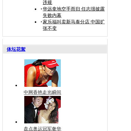
违规
华远拿地空手而归 任志强披露
失败内幕
家乐福叫卖新马泰分店 中国扩
张不变
体坛花絮
中网香艳走光瞬间
盘点奥运冠军奢华