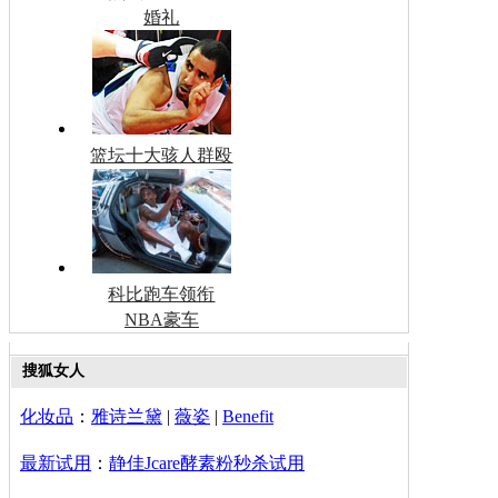
婚礼
篮坛十大骇人群殴
科比跑车领衔
NBA豪车
搜狐女人
化妆品
：
雅诗兰黛
|
薇姿
|
Benefit
最新试用
：
静佳Jcare酵素粉秒杀试用