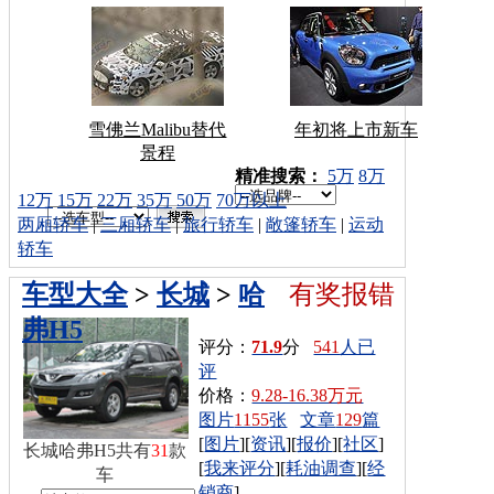
雪佛兰Malibu替代
年初将上市新车
景程
车型搜索：
精准搜索：
5万
8万
12万
15万
22万
35万
50万
70万以上
两厢轿车
|
三厢轿车
|
旅行轿车
|
敞篷轿车
|
运动
轿车
车型大全
>
长城
>
哈
有奖报错
弗H5
评分：
71.9
分
541
人已
评
价格：
9.28-16.38万元
图片
1155
张
文章
129
篇
[
图片
][
资讯
][
报价
][
社区
]
长城哈弗H5共有
31
款
[
我来评分
][
耗油调查
][
经
车
销商
]