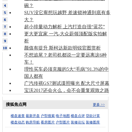
碗？
SUV没它甭想玩越野 差速锁神通到底有多
大？
超小排量动力解析 上汽打造自强“蓝芯”
更大更宜家 一汽-大众蔚领顶配版实拍解
析
颜值有提升 斯柯达新款明锐官图赏析
不想追尾？老司机都说一定要远离这6种
车！
理性买车必须克服的5大“毛病”91.3%的中
国人都有
广汽传祺GS7测试谍照曝光 配大尺寸屏幕
宝沃2017还会火么，会不会重复观致之路
搜狐焦点网
更多 >>
楼盘速查
最新开盘
户型搜索
电子地图
楼盘点评
贷款计算
楼盘动态
购房导航
看房图片
户型图片
装修论坛
装修图库