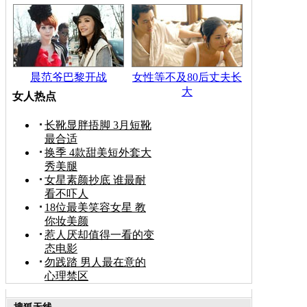
晨范爷巴黎开战
女性等不及80后丈夫长
大
女人热点
长靴显胖捂脚 3月短靴
最合适
换季 4款甜美短外套大
秀美腿
女星素颜抄底 谁最耐
看不吓人
18位最美笑容女星 教
你妆美颜
惹人厌却值得一看的变
态电影
勿践踏 男人最在意的
心理禁区