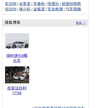
车访间
|
会客室
|
车春秋
|
悟透社
|
超级经销商
信访办
|
魂斗轮
|
金狐谍
|
安全检测
|
汽车视频
更多 >>
保时捷918概
念车
改装法拉利
575M