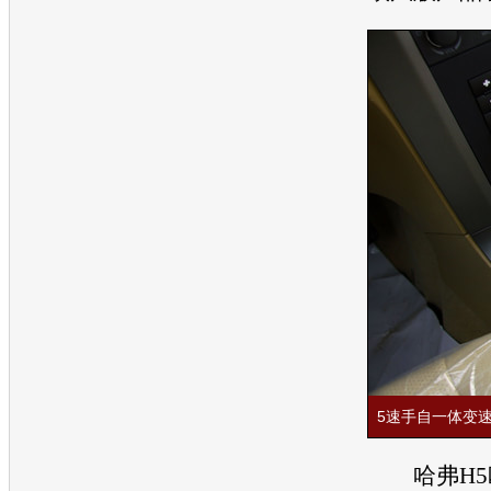
5速手自一体变
哈弗H5