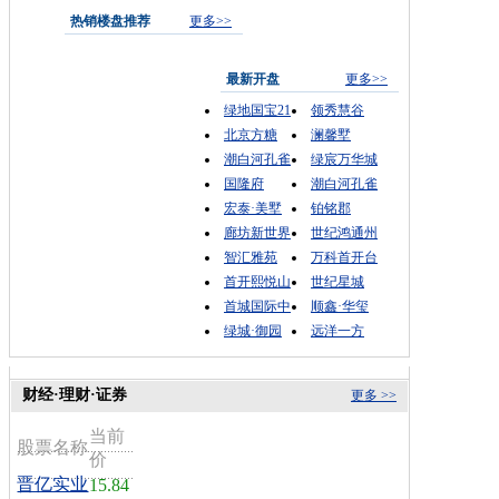
热销楼盘推荐
更多>>
最新开盘
更多>>
绿地国宝21
领秀慧谷
北京方糖
澜馨墅
潮白河孔雀
绿宸万华城
国隆府
潮白河孔雀
宏泰·美墅
铂铭郡
廊坊新世界
世纪鸿通州
智汇雅苑
万科首开台
首开熙悦山
世纪星城
首城国际中
顺鑫·华玺
绿城·御园
远洋一方
财经·理财·证券
更多 >>
当前
股票名称
价
晋亿实业
15.84