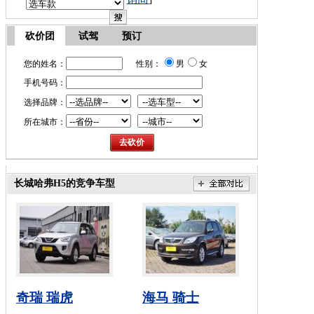
砍价团
试驾
预订
您的姓名：
性别：
男
女
手机号码：
选择品牌：
所在城市：
长城哈弗H5的竞争车型
奇瑞 瑞虎
海马 骑士