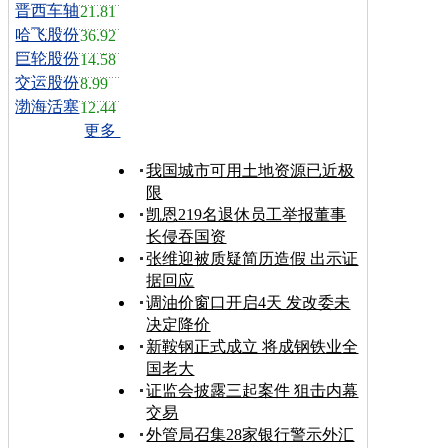
晋西车轴
21.81
哈飞股份
36.92
巨轮股份
14.58
交运股份
8.99
渤海活塞
12.44
更多
我国城市可用土地资源已近极
限
凯恩219名退休员工举报董事
长侵吞国资
张维迎被质疑简历造假 出示证
据回应
调油价窗口开启4天 发改委未
决定降价
新鞍钢正式成立 将成钢铁业全
国老大
证监会披露三起案件 狙击内幕
交易
外管局召集28家银行警示外汇