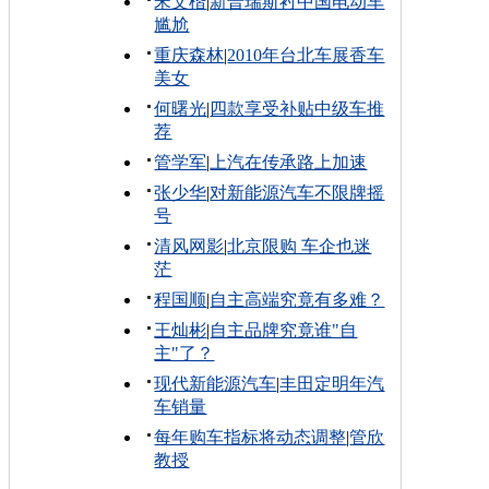
宋文楷
|
新普瑞斯衬中国电动车
尴尬
重庆森林
|
2010年台北车展香车
美女
何曙光
|
四款享受补贴中级车推
荐
管学军
|
上汽在传承路上加速
张少华
|
对新能源汽车不限牌摇
号
清风网影
|
北京限购 车企也迷
茫
程国顺
|
自主高端究竟有多难？
王灿彬
|
自主品牌究竟谁"自
主"了？
现代新能源汽车
|
丰田定明年汽
车销量
每年购车指标将动态调整
|
管欣
教授