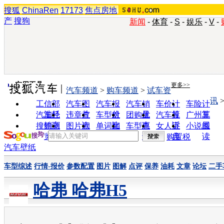
搜狐
ChinaRen
17173
焦点房地
产
搜狗
新闻
-
体育
-
S
-
娱乐
-
V
-
实用工具
更多>>
汽车频道
>
购车频道
>
试车资
讯
工信部
汽车图
汽车报
汽车销
车价计
车险计
油耗
片
价
量
算
算
汽车经
违章查
车型对
团购优
汽车投
广州车
销商
询
比
惠
诉
展
搜狗浏
图片欣
单词翻
车型查
女人宝
小说阅
览器
赏
译
询
典
读
购置税
汽车壁纸
车型综述
行情-报价
参数配置
图片
图解
点评
保养
油耗
文章
论坛
二手
哈弗 哈弗H5