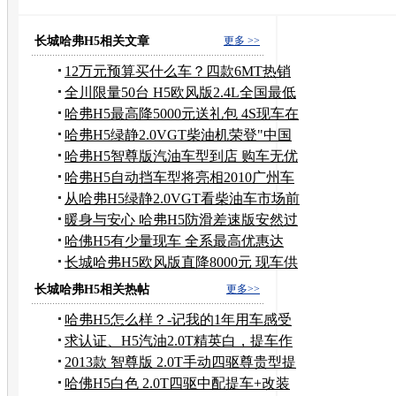
自动档汽车驾驶
长城哈弗发动机
长城哈弗报价
长城哈弗H5相关文章
更多 >>
12万元预算买什么车？四款6MT热销
车推荐
全川限量50台 H5欧风版2.4L全国最低
价
哈弗H5最高降5000元送礼包 4S现车在
售
哈弗H5绿静2.0VGT柴油机荣登"中国
十佳"
哈弗H5智尊版汽油车型到店 购车无优
惠
哈弗H5自动挡车型将亮相2010广州车
展
从哈弗H5绿静2.0VGT看柴油车市场前
景
暖身与安心 哈弗H5防滑差速版安然过
冬装
哈佛H5有少量现车 全系最高优惠达
8000元
长城哈弗H5欧风版直降8000元 现车供
应
长城哈弗H5相关热帖
更多>>
哈弗H5怎么样？-记我的1年用车感受
求认证、H5汽油2.0T精英白，提车作
业及用车感受
2013款 智尊版 2.0T手动四驱尊贵型提
车上牌作业。
哈佛H5白色 2.0T四驱中配提车+改装