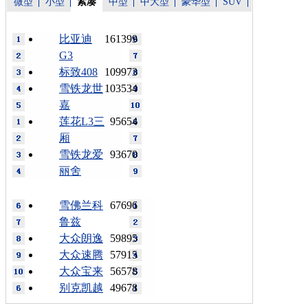
微型
小型
紧凑
中型
中大型
豪华型
SUV
比亚迪
161399
G3
标致408
109973
雪铁龙世
103534
嘉
莲花L3三
95654
厢
雪铁龙爱
93670
丽舍
雪佛兰科
67696
鲁兹
大众朗逸
59895
大众速腾
57915
大众宝来
56578
别克凯越
49678