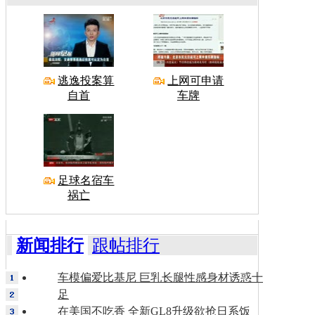
逃逸投案算
上网可申请
自首
车牌
足球名宿车
祸亡
新闻排行
跟帖排行
车模偏爱比基尼 巨乳长腿性感身材诱惑十
足
在美国不吃香 全新GL8升级欲抢日系饭