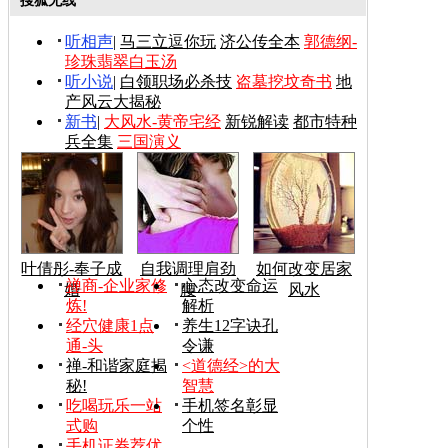
搜狐无线
听相声
|
马三立逗你玩
济公传全本
郭德纲-
珍珠翡翠白玉汤
听小说
|
白领职场必杀技
盗墓挖坟奇书
地
产风云大揭秘
新书
|
大风水-黄帝宅经
新锐解读
都市特种
兵全集
三国演义
叶倩彤-奉子成
自我调理肩劲
如何改变居家
禅商-企业家修
心态改变命运
婚
腰
风水
炼!
解析
经穴健康1点
养生12字诀孔
通-头
令谦
禅-和谐家庭揭
<道德经>的大
秘!
智慧
吃喝玩乐一站
手机签名彰显
式购
个性
手机证券荐优