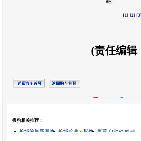
题。
[1] [
2
] [
3
(责任编辑
开心网
人人网
豆瓣
搜狗相关推荐：
转发至：
长城的最新图片
长城哈弗h5配件
智尊 自动档 哈弗
长城哈弗
自动档如何换档
长城哈弗底盘
长城哈弗