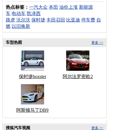
热点标签：
一汽大众
本田
油价上涨
新能源
车
电动车
凯泽西
路虎
沃尔沃
保时捷
丰田召回
比亚迪
停车费
自
燃
以旧换新
车型热图
更多 >>
保时捷boxster
阿尔法罗密欧2
阿斯顿马丁DB9
搜狐汽车视频
更多 >>