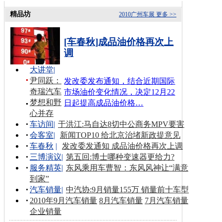
精品坊
2010广州车展
更多 >>
[车春秋]成品油价格再次上
调
大讲堂
|
尹同跃：
发改委发布通知，结合近期国际
奇瑞汽车
市场油价变化情况，决定12月22
梦想和野
日起提高成品油价格…
心并存
车访间
|
于洪江:马自达8切中公商务MPV要害
会客室
|
新闻TOP10 给北京治堵新政提意见
车春秋
|
发改委发通知 成品油价格再次上调
三博演议
|
第五回:博士哪种变速器更给力?
服务精英
|
东风乘用车曹智：东风风神让“满意
到家”
汽车销量
|
中汽协:9月销量155万 销量前十车型
2010年9月汽车销量
8月汽车销量
7月汽车销量
企业销量