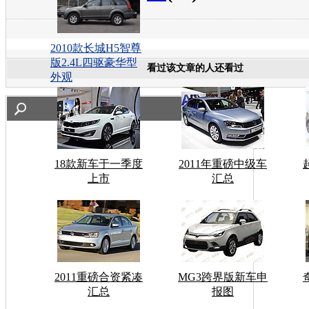
2010款长城H5智尊
版2.4L四驱豪华型
看过该文章的人还看过
外观
18款新车于一季度
2011年重磅中级车
上市
汇总
2011重磅合资紧凑
MG3跨界版新车申
汇总
报图