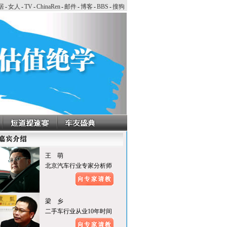
居
-
女人
-
TV
-
ChinaRen
-
邮件
-
博客
-
BBS
-
搜狗
王 萌
北京汽车行业专家分析师
梁 乡
二手车行业从业10年时间