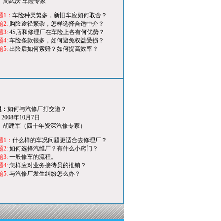
：
周武庆 车险专家
题1：
车险种类繁多，新旧车应如何取舍？
题2:
购险途径繁杂，怎样选择合适中介？
题3:
4S店和修理厂在车险上各有何优势？
题4:
车险条款很多，如何避免权益受损？
题5:
出险后如何索赔？如何提高效率？
题：
如何与汽修厂打交道？
：
2008年10月7日
：
胡建军（四十年资深汽修专家
）
题1：
什么样的车况问题更适合去修理厂？
题2:
如何选择汽维厂？有什么小窍门？
题3:
一般修车的流程。
题4:
怎样应对业务接待员的推销？
题5:
与汽修厂发生纠纷怎么办？