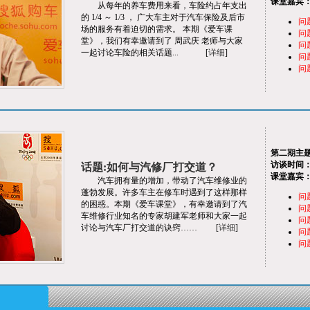
课堂嘉宾
从每年的养车费用来看，车险约占年支出
的 1/4 ～ 1/3 ， 广大车主对于汽车保险及后市
问
场的服务有着迫切的需求。 本期《爱车课
问
堂》，我们有幸邀请到了 周武庆 老师与大家
问
一起讨论车险的相关话题... [
详细
]
问
问
第二期
主
访谈时间
话题:如何与汽修厂打交道？
课堂嘉宾
汽车拥有量的增加，带动了汽车维修业的
蓬勃发展。许多车主在修车时遇到了这样那样
问
的困惑。本期《爱车课堂》，有幸邀请到了汽
问
车维修行业知名的专家胡建军老师和大家一起
问
讨论与汽车厂打交道的诀窍…… [
详细
]
问
问