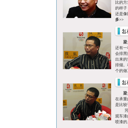
比的方
的样子
还是
多>>
梁
还有一
会排黑
出来的
排烟。
个的
梁
在承重
是比较
另外
观车漆