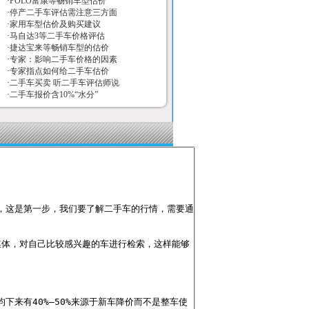
·
POLO富康等畅销车型估价
20万公里，左前轮爆胎翻车，更换前后
·
停产二手车评估需注意三方面
保险杠、大灯、水箱、左前轮悬挂、四
·
家用车型估价及购买建议
个轮胎、钣金油漆，现值多少？
·
马自达3等二手车价格评估
·
捷达宝来等畅销车型的估价
huashan2004：
06年7月出厂，07年1
·
专家：影响二手车价格的因素
月交付使用，半年前碰撞过一次, 碰撞后
·
专家指点如何给二手车估价
双气囊都更换过了，更换过前后保险
·
二手车买卖 听二手车评估师说
杠、前后大灯、水箱、做过钣金、整车
·
二手车报价含10%“水分”
重新做过漆，没伤到发动机、蓄电池等
等。左后轮曾经被钉子扎过，内补过一
块，现在大约2万公里，请问这车还值多
少钱？