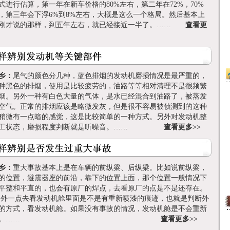
式进行估算，第一年在新车价格的80%左右，第二年在72%，70%
，第三年会下浮6%到8%左右，大概是这么一个格局。然后基本上
像刚才说的那样，到五年左右，就已经接近一半了。……
查看更
乡：
尾气的颜色分几种，蓝色排烟的发动机磨损情况是最严重的，
种黑色的排烟，使用是比较疲劳的，油路等等相对清理不是很频繁
烟。另外一种有白色大量的气体，是水已经混合到油路了，被蒸发
空气。正常的排烟应该是略微发灰，但是很不容易被侦测到的这种
稍微有一点暗的感觉，这是比较简单的一种方式。另外对发动机整
做工状态，磨损程度判断就是听噪音。……
查看更多>>
乡：
重大事故基本上是在车辆的前纵梁、后纵梁。比如说前纵梁，
的位置，避震器座的前沿，靠下的位置上面，那个位置一般情况下
平整和平直的，也会有原厂的焊点，去看原厂的点是不是还存在。
一点去看发动机舱里面是不是有重新喷漆的痕迹，也就是判断外
的方式，看发动机舱。如果没有事故的情况，发动机舱是不会重新
喷漆的。……
查看更多>>