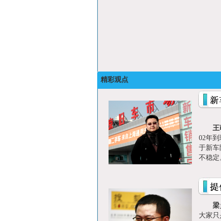
精彩观点
王
02年
于新车
梁
大家只