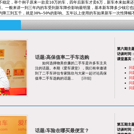
第六期主
访谈时间
话题:高保值率二手车选购
课堂嘉宾
如何选择物美价廉的二手车是许多车主关
问
注的话题。本期《爱车课堂》，我们有幸邀请
问
到了二手车评估专家陈欣与大家一起讨论高保
问
值率二手车选购的话题... [
详细
]
问
问
第五期
主
访谈时间
话题:车险在哪买最便宜？