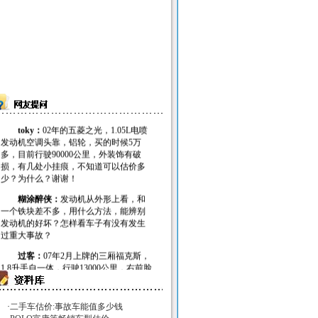
toky：
02年的五菱之光，1.05L电喷
发动机空调头靠，铝轮，买的时候5万
多，目前行驶90000公里，外装饰有破
损，有几处小挂痕，不知道可以估价多
少？为什么？谢谢！
糊涂醉侠：
发动机从外形上看，和
一个铁块差不多，用什么方法，能辨别
发动机的好坏？怎样看车子有没有发生
过重大事故？
过客：
07年2月上牌的三厢福克斯，
1.8升手自一体，行驶13000公里，右前脸
曾追别人的尾，主驾驶安全气囊报废，
损失七八千，请问现在能值多少钱呢，
谢谢！
·
二手车估价:事故车能值多少钱
gggqqq888：
2000年捷达GT，行驶