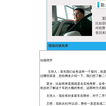
王
比如该
何税费
拿回来
现场访谈实录