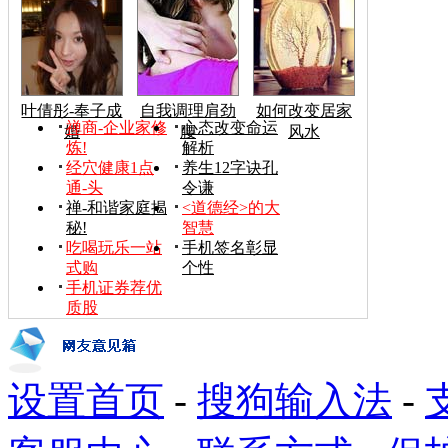
叶倩彤-奉子成
自我调理肩劲
如何改变居家
禅商-企业家修
心态改变命运
婚
腰
风水
炼!
解析
经穴健康1点
养生12字诀孔
通-头
令谦
禅-和谐家庭揭
<道德经>的大
秘!
智慧
吃喝玩乐一站
手机签名彰显
式购
个性
手机证券荐优
质股
设置首页
-
搜狗输入法
-