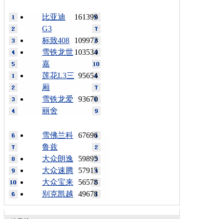
比亚迪
161399
G3
标致408
109973
雪铁龙世
103534
嘉
莲花L3三
95654
厢
雪铁龙爱
93670
丽舍
雪佛兰科
67696
鲁兹
大众朗逸
59895
大众速腾
57915
大众宝来
56578
别克凯越
49678