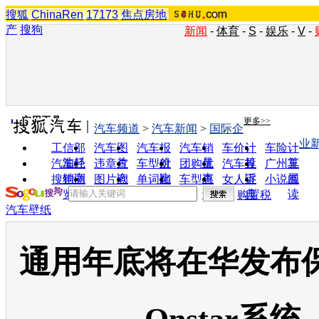
搜狐
ChinaRen
17173
焦点房地
产
搜狗
新闻
-
体育
-
S
-
娱乐
-
V
-
实用工具
更多>>
汽车频道
>
汽车新闻
>
国际企
业
工信部
汽车图
汽车报
汽车销
车价计
车险计
油耗
片
价
量
算
算
汽车经
违章查
车型对
团购优
汽车投
广州车
销商
询
比
惠
诉
展
搜狗浏
图片欣
单词翻
车型查
女人宝
小说阅
览器
赏
译
询
典
读
购置税
汽车壁纸
通用年底将在华发布