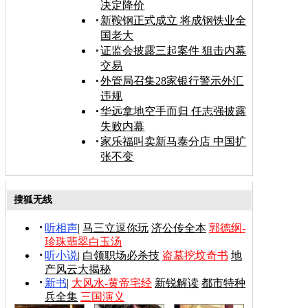
决定降价
新鞍钢正式成立 将成钢铁业全
国老大
证监会披露三起案件 狙击内幕
交易
外管局召集28家银行警示外汇
违规
华远拿地空手而归 任志强披露
失败内幕
家乐福叫卖新马泰分店 中国扩
张不变
搜狐无线
听相声
|
马三立逗你玩
济公传全本
郭德纲-
珍珠翡翠白玉汤
听小说
|
白领职场必杀技
盗墓挖坟奇书
地
产风云大揭秘
新书
|
大风水-黄帝宅经
新锐解读
都市特种
兵全集
三国演义