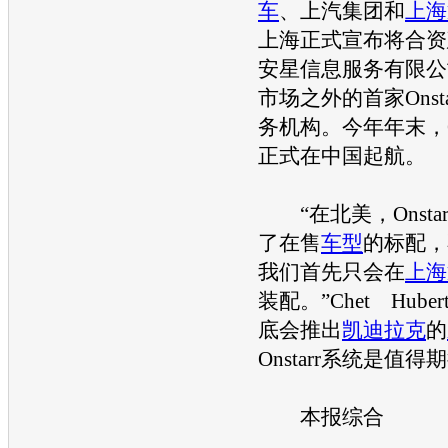
车
、上汽集团和
上海
上海正式宣布将合资
安星信息服务有限公
市场之外的首家Onst
务机构。今年年末，On
正式在中国起航。
“在北美，Onsta
了在售
车型
的标配，
我们首先只会在
上海
装配。”Chet Hube
底会推出
凯迪拉克
的
Onstarr系统是值得
本报综合