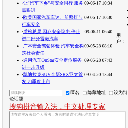
·
让"汽车下乡"与安全同行 服务
09-06-17 10:34
需跟进
·
欧美国家汽车车速、前照灯与
09-06-17 10:30
行车安全
·
质检总局:因存安全隐患 停止
09-06-11 06:40
用
进口部分雷诺汽车
户：
·
广本安全驾驶体验 汽车安全构
09-05-28 08:10
筑社会责任
·
通用汽车OnStar安全定位服务
09-05-28 07:43
进一步升级
·
凯迪拉克SUV全新SRX亚太首
09-04-20 13:44
发 四季度上市
匿名
隐藏地址
设为辩
论话题
搜狗拼音输入法，中文处理专家