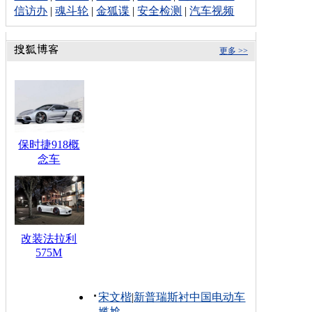
信访办
|
魂斗轮
|
金狐谍
|
安全检测
|
汽车视频
更多 >>
保时捷918概
念车
改装法拉利
575M
宋文楷
|
新普瑞斯衬中国电动车
尴尬