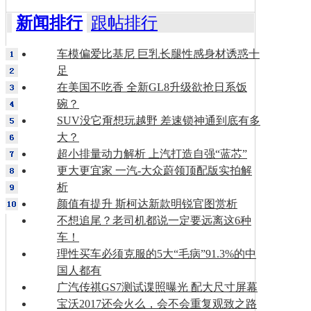
新闻排行
跟帖排行
车模偏爱比基尼 巨乳长腿性感身材诱惑十
足
在美国不吃香 全新GL8升级欲抢日系饭
碗？
SUV没它甭想玩越野 差速锁神通到底有多
大？
超小排量动力解析 上汽打造自强“蓝芯”
更大更宜家 一汽-大众蔚领顶配版实拍解
析
颜值有提升 斯柯达新款明锐官图赏析
不想追尾？老司机都说一定要远离这6种
车！
理性买车必须克服的5大“毛病”91.3%的中
国人都有
广汽传祺GS7测试谍照曝光 配大尺寸屏幕
宝沃2017还会火么，会不会重复观致之路