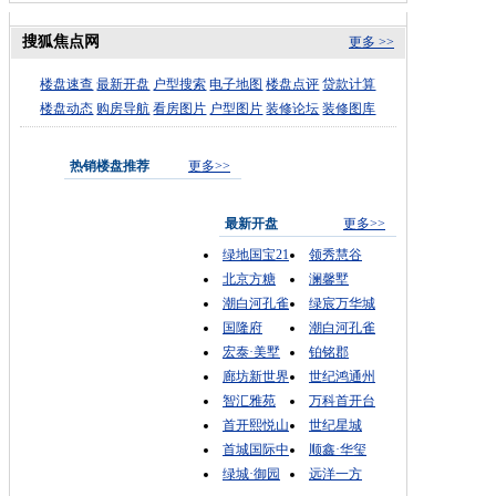
搜狐焦点网
更多 >>
楼盘速查
最新开盘
户型搜索
电子地图
楼盘点评
贷款计算
楼盘动态
购房导航
看房图片
户型图片
装修论坛
装修图库
热销楼盘推荐
更多>>
最新开盘
更多>>
绿地国宝21
领秀慧谷
北京方糖
澜馨墅
潮白河孔雀
绿宸万华城
国隆府
潮白河孔雀
宏泰·美墅
铂铭郡
廊坊新世界
世纪鸿通州
智汇雅苑
万科首开台
首开熙悦山
世纪星城
首城国际中
顺鑫·华玺
绿城·御园
远洋一方