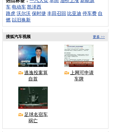
热点标签：
一汽大众
本田
油价上涨
新能源
车
电动车
凯泽西
路虎
沃尔沃
保时捷
丰田召回
比亚迪
停车费
自
燃
以旧换新
搜狐汽车视频
更多 >>
逃逸投案算
上网可申请
自首
车牌
足球名宿车
祸亡