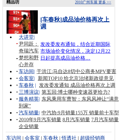
精品坊
2010广州车展
更多 >>
[车春秋]成品油价格再次上
调
大讲堂
|
尹同跃：
发改委发布通知，结合近期国际
奇瑞汽车
市场油价变化情况，决定12月22
梦想和野
日起提高成品油价格…
心并存
车访间
|
于洪江:马自达8切中公商务MPV要害
会客室
|
新闻TOP10 给北京治堵新政提意见
车春秋
|
发改委发通知 成品油价格再次上调
三博演议
|
第五回:博士哪种变速器更给力?
服务精英
|
东风乘用车曹智：东风风神让“满意
到家”
汽车销量
|
中汽协:9月销量155万 销量前十车型
2010年9月汽车销量
8月汽车销量
7月汽车销量
企业销量
车访间
|
会客室
|
车春秋
|
悟透社
|
超级经销商