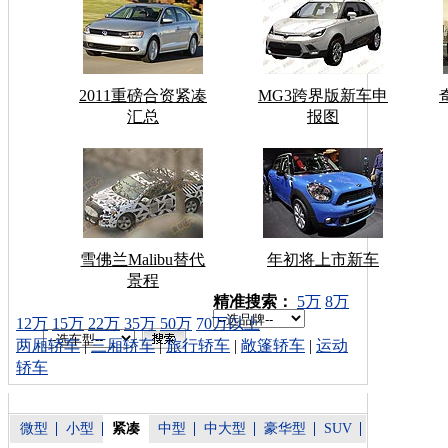
2011重磅合资紧凑
MG3跨界版新车申
汇总
报图
雪佛兰Malibu替代
年初将上市新车
景程
车型搜索：
精准搜索：
5万
8万
12万
15万
22万
35万
50万
70万以上
两厢轿车
|
三厢轿车
|
旅行轿车
|
敞篷轿车
|
运动
轿车
微型
小型
紧凑
中型
中大型
豪华型
SUV