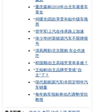
重庆森林
|
2010年台北车展香车
美女
何曙光
|
四款享受补贴中级车推
荐
管学军
|
上汽在传承路上加速
张少华
|
对新能源汽车不限牌摇
号
清风网影
|
北京限购 车企也迷
茫
程国顺
|
自主高端究竟有多难？
王灿彬
|
自主品牌究竟谁"自
主"了？
现代新能源汽车
|
丰田定明年汽
车销量
每年购车指标将动态调整
|
管欣
教授