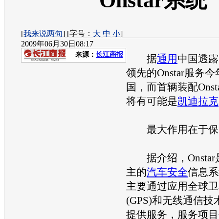
Onstar系统
[
我来说两句
] [字号：
大
中
小
]
2009年06月30日08:17
来源：
长江商报
据
通用
中国透露
领先的Onstar服务
国，而首辆装配Onst
将有可能是
凯迪拉克
最大作用在于保
据介绍，Onsta
主的
汽车安全
信息系
主要通过应用全球卫
(GPS)和无线通信
提供服务，服务项目