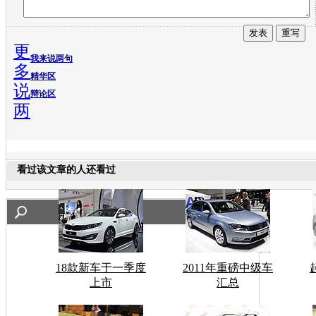
更
我来说两句
多
精华区
说
辩论区
两
看过该文章的人还看过
18款新车于一季度
2011年重磅中级车
上市
汇总