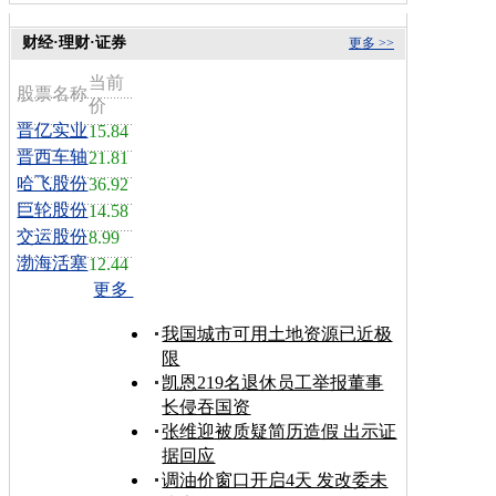
财经·理财·证券
更多 >>
当前
股票名称
价
晋亿实业
15.84
晋西车轴
21.81
哈飞股份
36.92
巨轮股份
14.58
交运股份
8.99
渤海活塞
12.44
更多
我国城市可用土地资源已近极
限
凯恩219名退休员工举报董事
长侵吞国资
张维迎被质疑简历造假 出示证
据回应
调油价窗口开启4天 发改委未