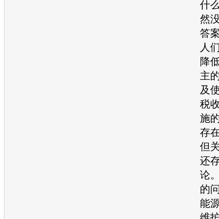
什
然
答
人
降
主
及
税
施
存
但
还
论
的
能
维