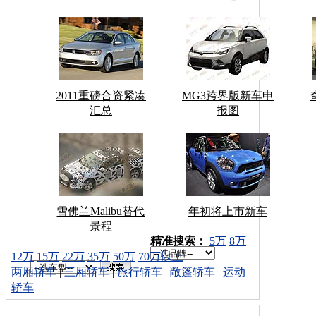
2011重磅合资紧凑
MG3跨界版新车申
汇总
报图
雪佛兰Malibu替代
年初将上市新车
景程
车型搜索：
精准搜索：
5万
8万
12万
15万
22万
35万
50万
70万以上
两厢轿车
|
三厢轿车
|
旅行轿车
|
敞篷轿车
|
运动
轿车