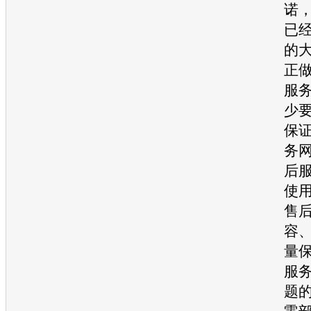
诺
已
的
正
服
少
保
务
后
使
售
容
量
服
题