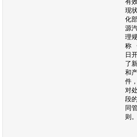
有
现
化
源
理
称 
日
了
和
件
对
段
同
则