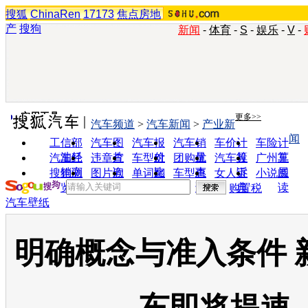
搜狐
ChinaRen
17173
焦点房地
产
搜狗
新闻
-
体育
-
S
-
娱乐
-
V
-
实用工具
更多>>
汽车频道
>
汽车新闻
>
产业新
闻
工信部
汽车图
汽车报
汽车销
车价计
车险计
油耗
片
价
量
算
算
汽车经
违章查
车型对
团购优
汽车投
广州车
销商
询
比
惠
诉
展
搜狗浏
图片欣
单词翻
车型查
女人宝
小说阅
览器
赏
译
询
典
读
购置税
汽车壁纸
明确概念与准入条件 