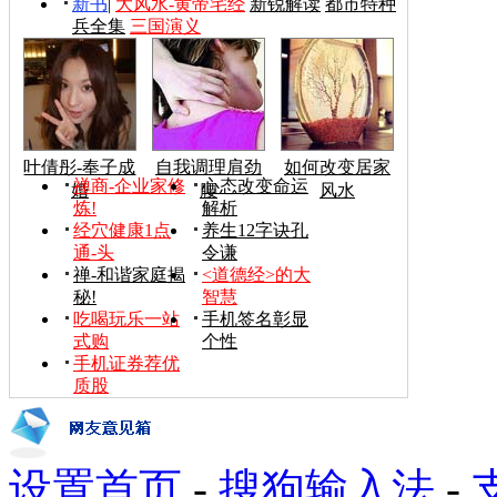
新书
|
大风水-黄帝宅经
新锐解读
都市特种
兵全集
三国演义
叶倩彤-奉子成
自我调理肩劲
如何改变居家
禅商-企业家修
心态改变命运
婚
腰
风水
炼!
解析
经穴健康1点
养生12字诀孔
通-头
令谦
禅-和谐家庭揭
<道德经>的大
秘!
智慧
吃喝玩乐一站
手机签名彰显
式购
个性
手机证券荐优
质股
设置首页
-
搜狗输入法
-