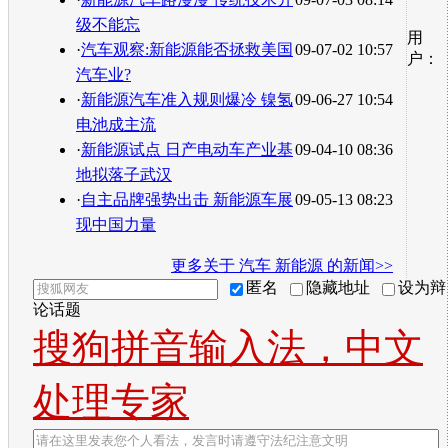
级不能忘
用
·
汽车观察:新能源能否拯救美国
09-07-02 10:57
户：
汽车业?
·
新能源汽车准入规则爆冷 镍氢
09-06-27 10:54
电池成主流
·
新能源试点 日产电动车产业基
09-04-10 08:36
地拟落子武汉
·
自主品牌强势出击 新能源车展
09-05-13 08:23
现中国力量
更多关于
汽车 新能源
的新闻>>
匿名
隐藏地址
设为辩
论话题
搜狗拼音输入法，中文
处理专家