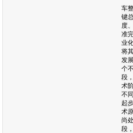
车
键
度
准
业
将
发
个
段
术
不
起
术
尚
段