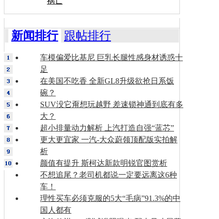
祸亡
新闻排行
跟帖排行
车模偏爱比基尼 巨乳长腿性感身材诱惑十
足
在美国不吃香 全新GL8升级欲抢日系饭
碗？
SUV没它甭想玩越野 差速锁神通到底有多
大？
超小排量动力解析 上汽打造自强“蓝芯”
更大更宜家 一汽-大众蔚领顶配版实拍解
析
颜值有提升 斯柯达新款明锐官图赏析
不想追尾？老司机都说一定要远离这6种
车！
理性买车必须克服的5大“毛病”91.3%的中
国人都有