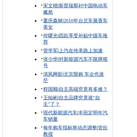
宋文楷
|
新普瑞斯衬中国电动车
尴尬
重庆森林
|
2010年台北车展香车
美女
何曙光
|
四款享受补贴中级车推
荐
管学军
|
上汽在传承路上加速
张少华
|
对新能源汽车不限牌摇
号
清风网影
|
北京限购 车企也迷
茫
程国顺
|
自主高端究竟有多难？
王灿彬
|
自主品牌究竟谁"自
主"了？
现代新能源汽车
|
丰田定明年汽
车销量
每年购车指标将动态调整
|
管欣
教授