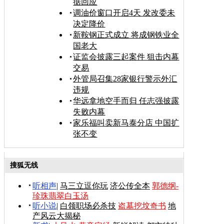
据回应
调油价窗口开启4天 发改委未
决定降价
新鞍钢正式成立 将成钢铁业全
国老大
证监会披露三起案件 狙击内幕
交易
外管局召集28家银行警示外汇
违规
华远拿地空手而归 任志强披露
失败内幕
家乐福叫卖新马泰分店 中国扩
张不变
搜狐无线
听相声
|
马三立逗你玩
济公传全本
郭德纲-
珍珠翡翠白玉汤
听小说
|
白领职场必杀技
盗墓挖坟奇书
地
产风云大揭秘