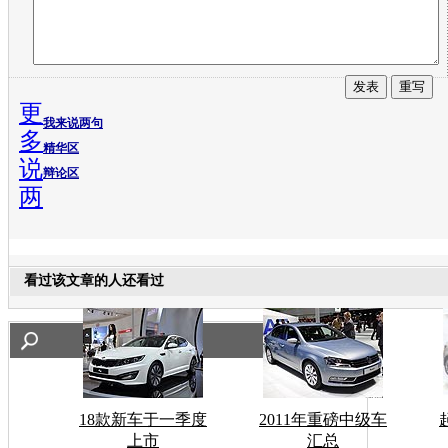
更
我来说两句
多
精华区
说
辩论区
两
看过该文章的人还看过
18款新车于一季度
2011年重磅中级车
上市
汇总