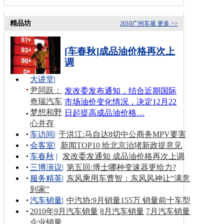
精品坊
2010广州车展
更多 >>
[车春秋]成品油价格再次上
调
大讲堂
|
尹同跃：
发改委发布通知，结合近期国际
奇瑞汽车
市场油价变化情况，决定12月22
梦想和野
日起提高成品油价格…
心并存
车访间
|
于洪江:马自达8切中公商务MPV要害
会客室
|
新闻TOP10 给北京治堵新政提意见
车春秋
|
发改委发通知 成品油价格再次上调
三博演议
|
第五回:博士哪种变速器更给力?
服务精英
|
东风乘用车曹智：东风风神让“满意
到家”
汽车销量
|
中汽协:9月销量155万 销量前十车型
2010年9月汽车销量
8月汽车销量
7月汽车销量
企业销量