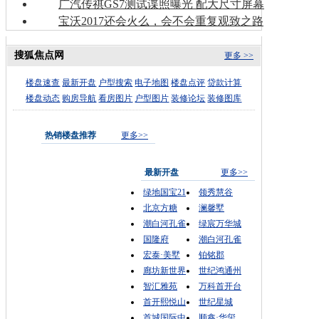
广汽传祺GS7测试谍照曝光 配大尺寸屏幕
宝沃2017还会火么，会不会重复观致之路
搜狐焦点网
更多 >>
楼盘速查
最新开盘
户型搜索
电子地图
楼盘点评
贷款计算
楼盘动态
购房导航
看房图片
户型图片
装修论坛
装修图库
热销楼盘推荐
更多>>
最新开盘
更多>>
绿地国宝21
领秀慧谷
北京方糖
澜馨墅
潮白河孔雀
绿宸万华城
国隆府
潮白河孔雀
宏泰·美墅
铂铭郡
廊坊新世界
世纪鸿通州
智汇雅苑
万科首开台
首开熙悦山
世纪星城
首城国际中
顺鑫·华玺