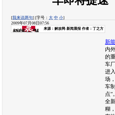
车即将提速
[
我来说两句
] [字号：
大
中
小
]
2009年07月08日07:56
来源：
解放网-新闻晨报
作者：丁之方
从
新
内
的
车
进
场
车
点”
全
糊