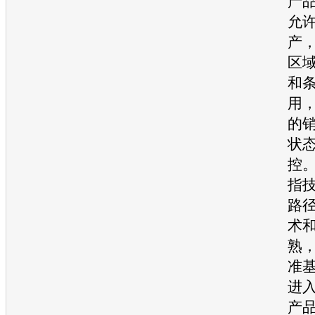
产
允
产
区
和
用，
的
状
控
指
路
术
熟
准
进
产