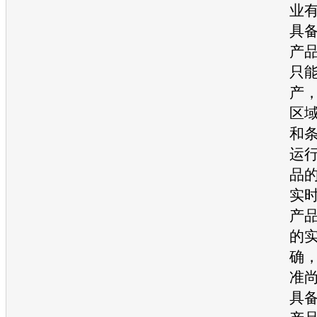
业
具
产
只
产
区
和
运
品
实
产
的
确
准
具