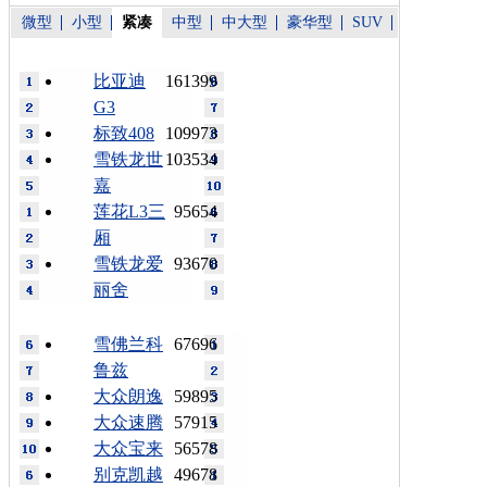
微型
小型
紧凑
中型
中大型
豪华型
SUV
比亚迪
161399
G3
标致408
109973
雪铁龙世
103534
嘉
莲花L3三
95654
厢
雪铁龙爱
93670
丽舍
雪佛兰科
67696
鲁兹
大众朗逸
59895
大众速腾
57915
大众宝来
56578
别克凯越
49678