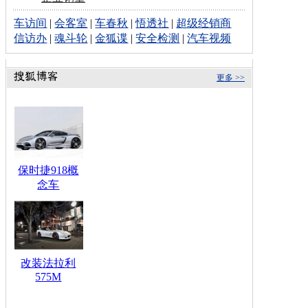
车访间
|
会客室
|
车春秋
|
悟透社
|
超级经销商
信访办
|
魂斗轮
|
金狐谍
|
安全检测
|
汽车视频
更多 >>
保时捷918概
念车
改装法拉利
575M