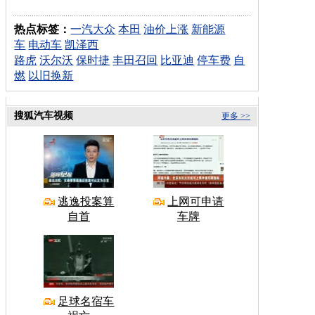
热点标签：
一汽大众
本田
油价上涨
新能源
车
电动车
凯泽西
路虎
沃尔沃
保时捷
丰田召回
比亚迪
停车费
自
燃
以旧换新
搜狐汽车视频
更多 >>
逃逸投案算
上网可申请
自首
车牌
足球名宿车