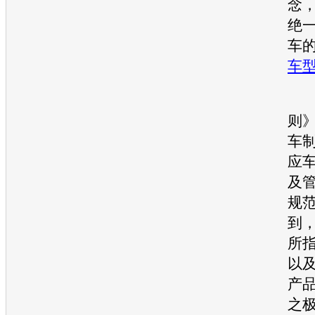
念
绝
车
车
同
则
车
应
及
规
到
所
以
产
之