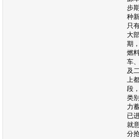
步期
种
只
大
期
燃
车
及
上
段
类
力
已
就
分