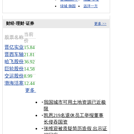
绿城·御园
远洋一方
财经·理财·证券
更多 >>
当前
股票名称
价
晋亿实业
15.84
晋西车轴
21.81
哈飞股份
36.92
巨轮股份
14.58
交运股份
8.99
渤海活塞
12.44
更多
我国城市可用土地资源已近极
限
凯恩219名退休员工举报董事
长侵吞国资
张维迎被质疑简历造假 出示证