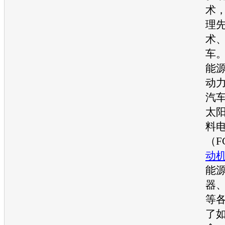
术
理
术
车
能
动
汽
太
料
（F
动
能
器
等
了