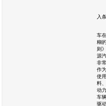
明
入
车
糊
则
源
非
作
使
料
动
车
驱