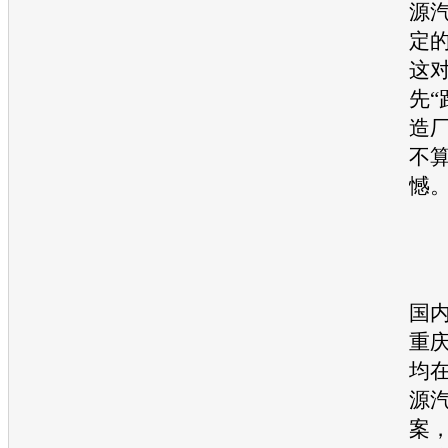
源
定
这
先“
造
不
憾
推
据
国
重
均
源
案