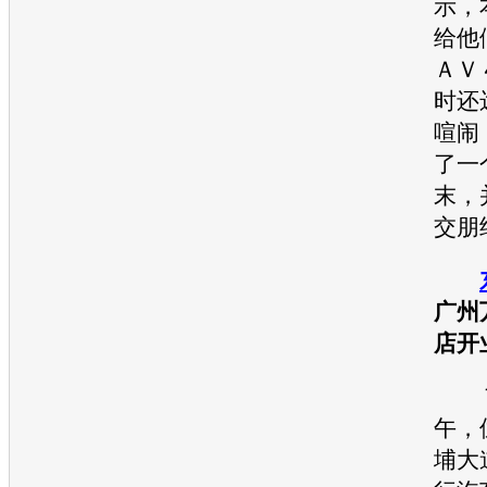
示，
给他
ＡＶ
时还
喧闹
了一
末，
交朋
广州
店开
７
午，
埔大