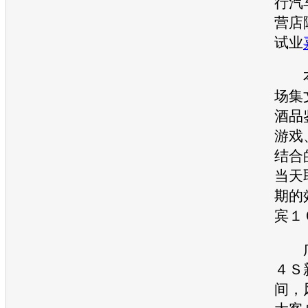
行
汽
营店
试业
本
场集
酒品
游戏
结合
当天
期的
宾１
广
４Ｓ
间，