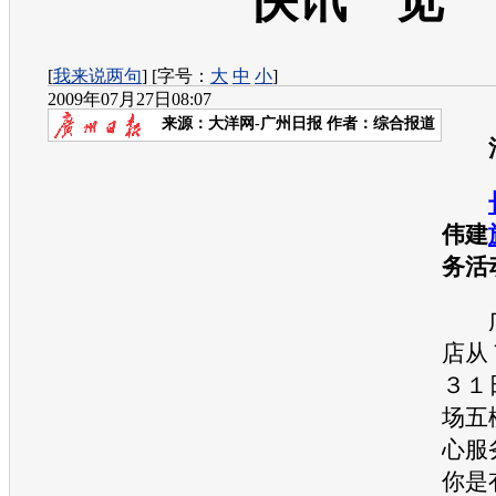
快讯一览
[
我来说两句
] [字号：
大
中
小
]
2009年07月27日08:07
来源：
大洋网-广州日报
作者：综合报道
活
伟建
务活
广
店从
３１
场五
心服
你是