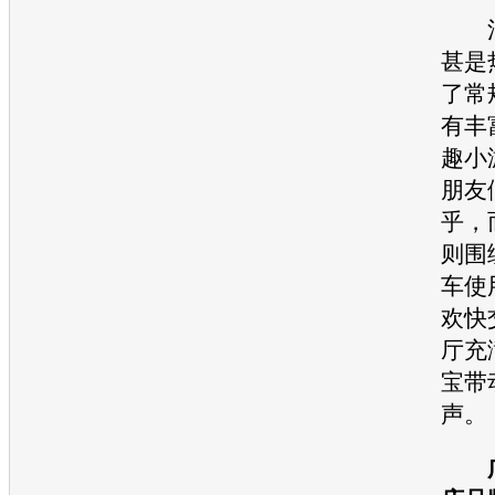
活
甚是
了常
有丰
趣小
朋友
乎，
则围
车
使
欢快
厅充
宝带
声。