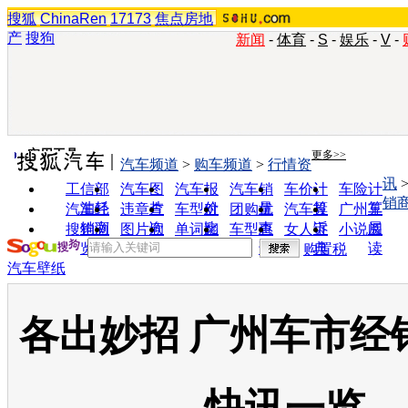
搜狐
ChinaRen
17173
焦点房地
产
搜狗
新闻
-
体育
-
S
-
娱乐
-
V
-
实用工具
更多>>
汽车频道
>
购车频道
>
行情资
讯
工信部
汽车图
汽车报
汽车销
车价计
车险计
销
油耗
片
价
量
算
算
汽车经
违章查
车型对
团购优
汽车投
广州车
销商
询
比
惠
诉
展
搜狗浏
图片欣
单词翻
车型查
女人宝
小说阅
览器
赏
译
询
典
读
购置税
汽车壁纸
各出妙招 广州车市经