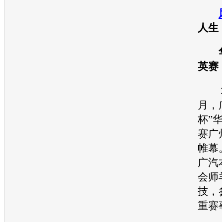
人生
华
英赛
２
月，
杯”
赛广
帷幕
广汽
会师
技，
重赛