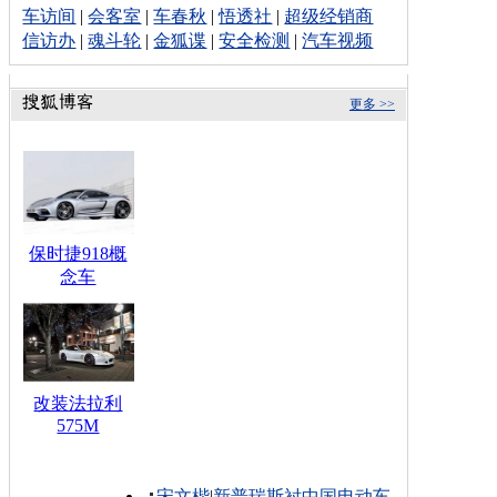
车访间
|
会客室
|
车春秋
|
悟透社
|
超级经销商
信访办
|
魂斗轮
|
金狐谍
|
安全检测
|
汽车视频
更多 >>
保时捷918概
念车
改装法拉利
575M
宋文楷
|
新普瑞斯衬中国电动车