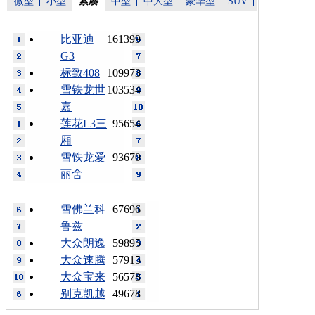
微型
小型
紧凑
中型
中大型
豪华型
SUV
比亚迪
161399
G3
标致408
109973
雪铁龙世
103534
嘉
莲花L3三
95654
厢
雪铁龙爱
93670
丽舍
雪佛兰科
67696
鲁兹
大众朗逸
59895
大众速腾
57915
大众宝来
56578
别克凯越
49678