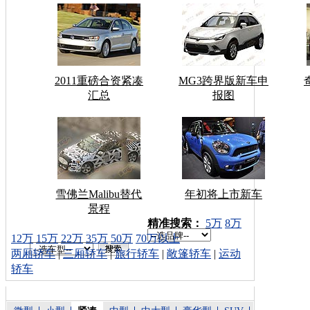
2011重磅合资紧凑
MG3跨界版新车申
汇总
报图
雪佛兰Malibu替代
年初将上市新车
景程
车型搜索：
精准搜索：
5万
8万
12万
15万
22万
35万
50万
70万以上
两厢轿车
|
三厢轿车
|
旅行轿车
|
敞篷轿车
|
运动
轿车