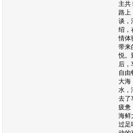
主共
路上
谈，
绍，
情体
带来
悦。
后，
自由
大海
水，
去了
疲惫
海鲜
过足
动的