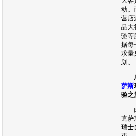
大客
动。
营店
品大
验等
据每
求量
划。
萨斯
验之
由
克萨
瑞士
束。