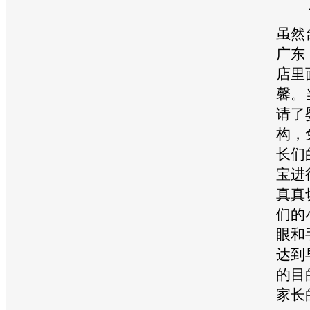
７
虽然
广东
店里
馨。
请了
构，
长们
宝进
真真
们的
眼和
达到
的目
家长