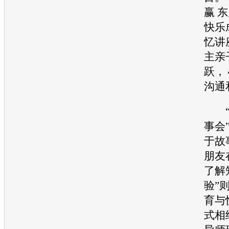
赢
东
快乐
忆讲
主亲
跃，
沟通
“
事会
于故
朋友
了解
验”
育与
式相