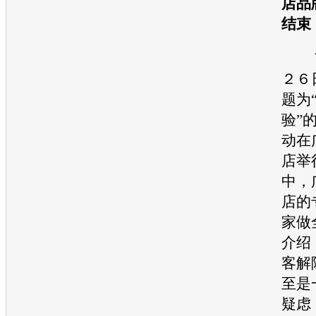
店品
结束
７
２６
题为
验”
动在
店举
中，
店的
家做
介绍
客解
至是
疑虑