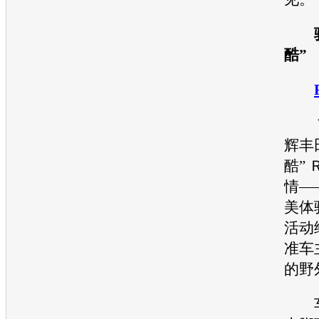
酷”
７
辉
丰
酷”
情—
美体
活动
准车
的野
车