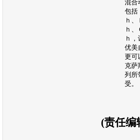
混合
包括
ｈ、
ｈ、
ｈ，
优美
更可
克萨
列所
受。
(责任编