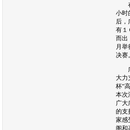
在
小时
后，
有１
而出
月举
决赛
广
大力
杯”
本次
广大
的支
家感
阁
和