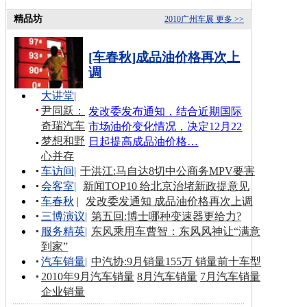
精品坊
2010广州车展
更多 >>
[车春秋]成品油价格再次上
调
大讲堂
|
尹同跃：
发改委发布通知，结合近期国际
奇瑞汽车
市场油价变化情况，决定12月22
梦想和野
日起提高成品油价格…
心并存
车访间
|
于洪江:马自达8切中公商务MPV要害
会客室
|
新闻TOP10 给北京治堵新政提意见
车春秋
|
发改委发通知 成品油价格再次上调
三博演议
|
第五回:博士哪种变速器更给力?
服务精英
|
东风乘用车曹智：东风风神让“满意
到家”
汽车销量
|
中汽协:9月销量155万 销量前十车型
2010年9月汽车销量
8月汽车销量
7月汽车销量
企业销量