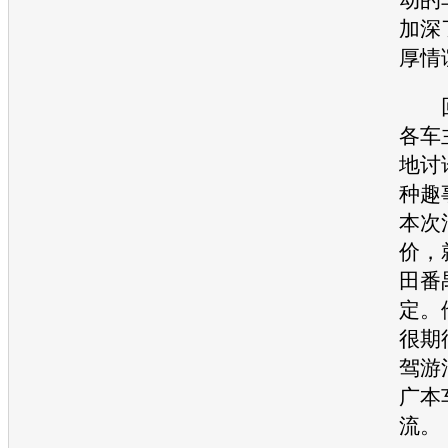
加深
厚情
回
各车
地讨
种趣
本次
价，
田
番
定。
很期
驾游
广本
流。