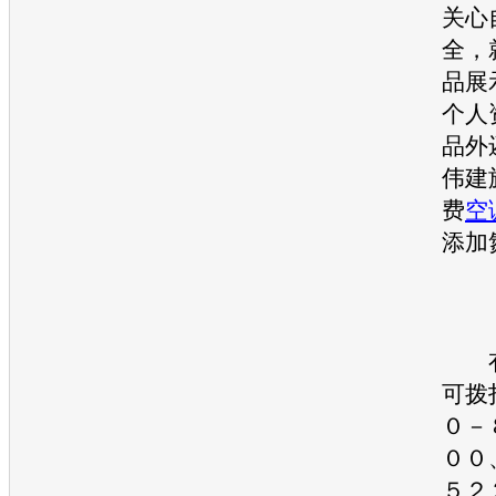
关心
全，
品展
个人
品外
伟建
费
空
添加
有
可拨
０－
００
５２