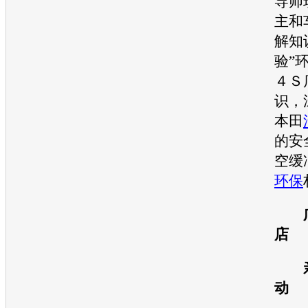
导师
主和
解知
验”
４Ｓ
识，
本田
的安
空缓
环保
店
亲
动