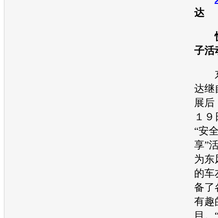
达
快
子活
达继
展后
１９
“安
享”
为东
的车
备了
有趣
目。