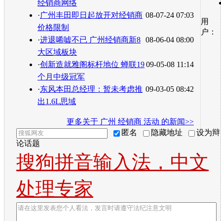
经销商网络
·
广州丰田即日起放开对经销商
08-07-24 07:03
用
价格限制
户：
·
进退唏嘘不已 广州经销商新8
08-06-04 08:00
大区域板块
·
创新造就雅阁标杆地位 蝉联19
09-05-08 11:14
个月中级冠军
·
东风本田总经理：暂未考虑推
09-03-05 08:42
出1.6L思域
更多关于
广州 经销商 活动
的新闻>>
匿名
隐藏地址
设为辩
论话题
搜狗拼音输入法，中文
处理专家