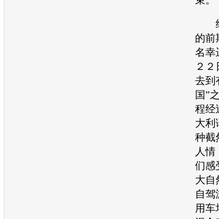
经
的前
名幸
２２
去到
国”
程经
大利
种截
人情
们感
大自
自驾
用车