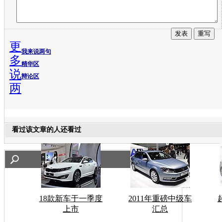
更
我来说两句
多
精华区
说
辩论区
两
看过该文章的人还看过
18款新车于一季度
2011年重磅中级车
上市
汇总