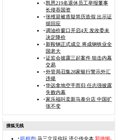
凯恩219名退休员工举报董事
长侵吞国资
张维迎被质疑简历造假 出示证
据回应
调油价窗口开启4天 发改委未
决定降价
新鞍钢正式成立 将成钢铁业全
国老大
证监会披露三起案件 狙击内幕
交易
外管局召集28家银行警示外汇
违规
华远拿地空手而归 任志强披露
失败内幕
家乐福叫卖新马泰分店 中国扩
张不变
搜狐无线
听相声
|
马三立逗你玩
济公传全本
郭德纲-