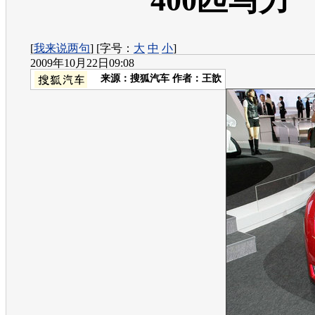
400匹马力
[
我来说两句
] [字号：
大
中
小
]
2009年10月22日09:08
来源：
搜狐汽车
作者：王歆