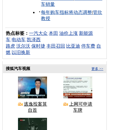
车销量
每年购车指标将动态调整
|
管欣
教授
热点标签：
一汽大众
本田
油价上涨
新能源
车
电动车
凯泽西
路虎
沃尔沃
保时捷
丰田召回
比亚迪
停车费
自
燃
以旧换新
搜狐汽车视频
更多 >>
逃逸投案算
上网可申请
自首
车牌