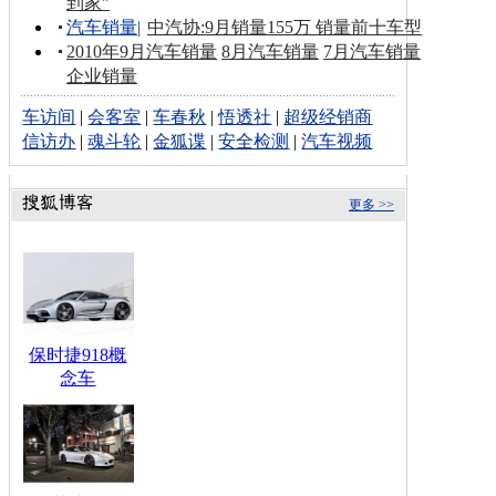
到家”
汽车销量
|
中汽协:9月销量155万 销量前十车型
2010年9月汽车销量
8月汽车销量
7月汽车销量
企业销量
车访间
|
会客室
|
车春秋
|
悟透社
|
超级经销商
信访办
|
魂斗轮
|
金狐谍
|
安全检测
|
汽车视频
更多 >>
保时捷918概
念车