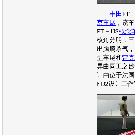
丰田
FT
京车展
，该车
FT－HS
概念
棱角分明，三
出腾腾杀气，
型车尾和
雷克
异曲同工之妙
计由位于法国
ED2设计工