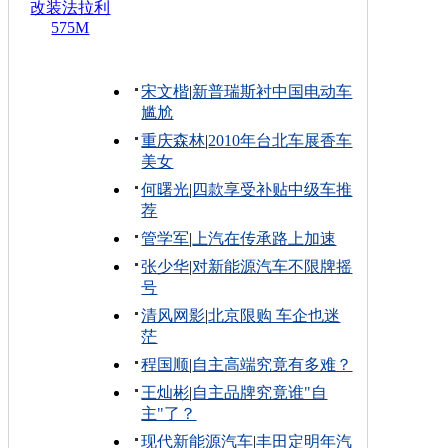
改装法拉利
575M
宋文楷
|
新普瑞斯衬中国电动车
尴尬
重庆森林
|
2010年台北车展香车
美女
何曙光
|
四款享受补贴中级车推
荐
管学军
|
上汽在传承路上加速
张少华
|
对新能源汽车不限牌摇
号
清风网影
|
北京限购 车企也迷
茫
程国顺
|
自主高端究竟有多难？
王灿彬
|
自主品牌究竟谁"自
主"了？
现代新能源汽车
|
丰田定明年汽