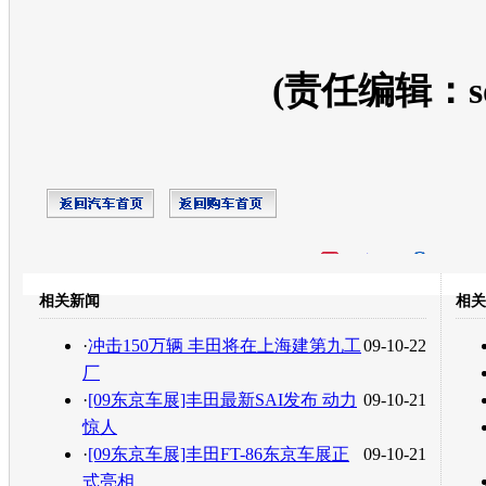
(责任编辑：so
开心网
人人网
豆瓣
相关新闻
相关
转发至：
·
冲击150万辆 丰田将在上海建第九工
09-10-22
厂
·
[09东京车展]丰田最新SAI发布 动力
09-10-21
惊人
·
[09东京车展]丰田FT-86东京车展正
09-10-21
式亮相