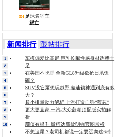
足球名宿车
祸亡
新闻排行
跟帖排行
车模偏爱比基尼 巨乳长腿性感身材诱惑十
足
在美国不吃香 全新GL8升级欲抢日系饭
碗？
SUV没它甭想玩越野 差速锁神通到底有多
大？
超小排量动力解析 上汽打造自强“蓝芯”
更大更宜家 一汽-大众蔚领顶配版实拍解
析
颜值有提升 斯柯达新款明锐官图赏析
不想追尾？老司机都说一定要远离这6种