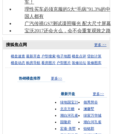
车！
理性买车必须克服的5大“毛病”91.3%的中
国人都有
广汽传祺GS7测试谍照曝光 配大尺寸屏幕
宝沃2017还会火么，会不会重复观致之路
搜狐焦点网
更多 >>
楼盘速查
最新开盘
户型搜索
电子地图
楼盘点评
贷款计算
楼盘动态
购房导航
看房图片
户型图片
装修论坛
装修图库
热销楼盘推荐
更多>>
最新开盘
更多>>
绿地国宝21
领秀慧谷
北京方糖
澜馨墅
潮白河孔雀
绿宸万华城
国隆府
潮白河孔雀
宏泰·美墅
铂铭郡