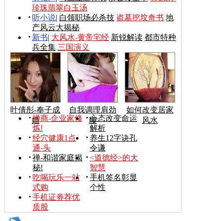
珍珠翡翠白玉汤
听小说
|
白领职场必杀技
盗墓挖坟奇书
地
产风云大揭秘
新书
|
大风水-黄帝宅经
新锐解读
都市特种
兵全集
三国演义
叶倩彤-奉子成
自我调理肩劲
如何改变居家
禅商-企业家修
心态改变命运
婚
腰
风水
炼!
解析
经穴健康1点
养生12字诀孔
通-头
令谦
禅-和谐家庭揭
<道德经>的大
秘!
智慧
吃喝玩乐一站
手机签名彰显
式购
个性
手机证券荐优
质股