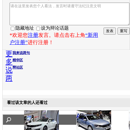
隐藏地址
设为辩论话题
*欢迎您
注册
发言。请点击右上角
“新用
户注册”
进行注册！
更
我来说两句
多
精华区
辩论区
说
两
看过该文章的人还看过