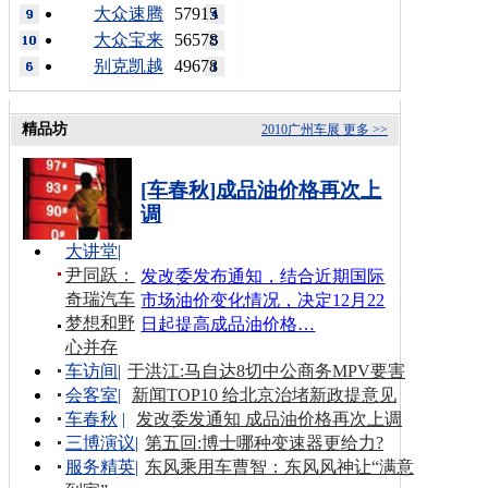
大众速腾
57915
大众宝来
56578
别克凯越
49678
精品坊
2010广州车展
更多 >>
[车春秋]成品油价格再次上
调
大讲堂
|
尹同跃：
发改委发布通知，结合近期国际
奇瑞汽车
市场油价变化情况，决定12月22
梦想和野
日起提高成品油价格…
心并存
车访间
|
于洪江:马自达8切中公商务MPV要害
会客室
|
新闻TOP10 给北京治堵新政提意见
车春秋
|
发改委发通知 成品油价格再次上调
三博演议
|
第五回:博士哪种变速器更给力?
服务精英
|
东风乘用车曹智：东风风神让“满意