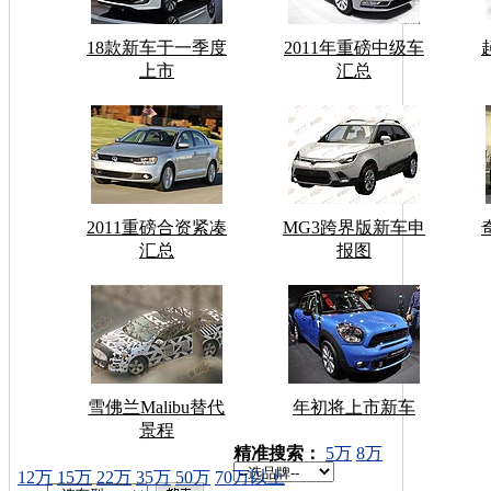
18款新车于一季度
2011年重磅中级车
上市
汇总
2011重磅合资紧凑
MG3跨界版新车申
汇总
报图
雪佛兰Malibu替代
年初将上市新车
景程
车型搜索：
精准搜索：
5万
8万
12万
15万
22万
35万
50万
70万以上