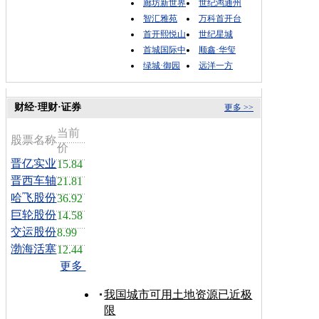
廊坊新世界
世纪鸿通州
智汇雅苑
万科首开台
首开熙悦山
世纪星城
首城国际中
顺鑫·华玺
绿城·御园
远洋一方
财经·理财·证券
更多 >>
当前
股票名称
价
晋亿实业
15.84
晋西车轴
21.81
哈飞股份
36.92
巨轮股份
14.58
交运股份
8.99
渤海活塞
12.44
更多
我国城市可用土地资源已近极
限