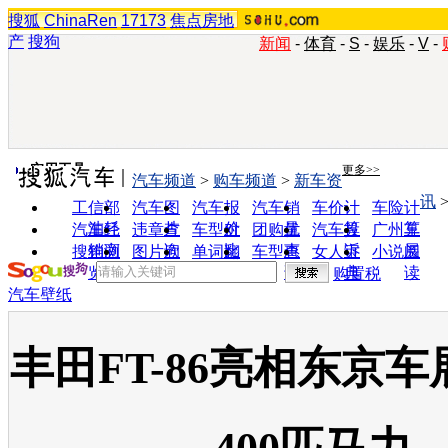
搜狐
ChinaRen
17173
焦点房地
产
搜狗
新闻
-
体育
-
S
-
娱乐
-
V
-
实用工具
更多>>
汽车频道
>
购车频道
>
新车资
讯
工信部
汽车图
汽车报
汽车销
车价计
车险计
油耗
片
价
量
算
算
汽车经
违章查
车型对
团购优
汽车投
广州车
销商
询
比
惠
诉
展
搜狗浏
图片欣
单词翻
车型查
女人宝
小说阅
览器
赏
译
询
典
读
购置税
汽车壁纸
丰田FT-86亮相东京车