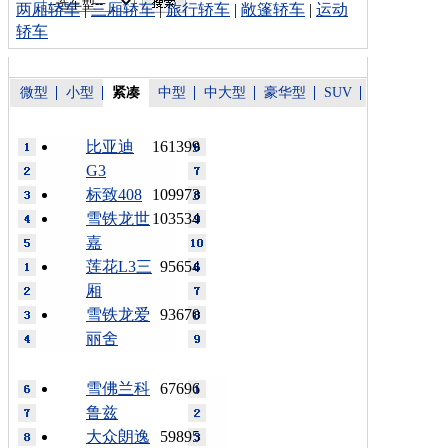
两厢轿车
|
三厢轿车
|
旅行轿车
|
敞篷轿车
|
运动
轿车
微型
小型
紧凑
中型
中大型
豪华型
SUV
比亚迪
161399
G3
标致408
109973
雪铁龙世
103534
嘉
莲花L3三
95654
厢
雪铁龙爱
93670
丽舍
雪佛兰科
67696
鲁兹
大众朗逸
59895