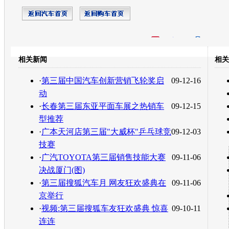
开心网
人人网
豆瓣
相关新闻
相关
转发至：
·
第三届中国汽车创新营销飞轮奖启
09-12-16
动
·
长春第三届东亚平面车展之热销车
09-12-15
型推荐
·
广本天河店第三届"大威杯"乒乓球竞
09-12-03
技赛
·
广汽TOYOTA第三届销售技能大赛
09-11-06
决战厦门(图)
·
第三届搜狐汽车月 网友狂欢盛典在
09-11-06
京举行
·
视频:第三届搜狐车友狂欢盛典 惊喜
09-10-11
连连