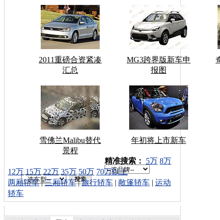
2011重磅合资紧凑
MG3跨界版新车申
汇总
报图
雪佛兰Malibu替代
年初将上市新车
景程
车型搜索：
精准搜索：
5万
8万
12万
15万
22万
35万
50万
70万以上
两厢轿车
|
三厢轿车
|
旅行轿车
|
敞篷轿车
|
运动
轿车