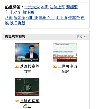
热点标签：
一汽大众
本田
油价上涨
新能源
车
电动车
凯泽西
路虎
沃尔沃
保时捷
丰田召回
比亚迪
停车费
自
燃
以旧换新
搜狐汽车视频
更多 >>
逃逸投案算
上网可申请
自首
车牌
足球名宿车
祸亡