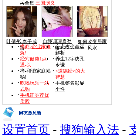
兵全集
三国演义
叶倩彤-奉子成
自我调理肩劲
如何改变居家
禅商-企业家修
心态改变命运
婚
腰
风水
炼!
解析
经穴健康1点
养生12字诀孔
通-头
令谦
禅-和谐家庭揭
<道德经>的大
秘!
智慧
吃喝玩乐一站
手机签名彰显
式购
个性
手机证券荐优
质股
设置首页
-
搜狗输入法
-