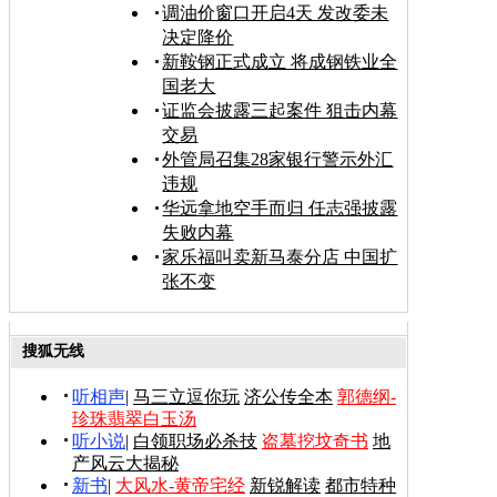
调油价窗口开启4天 发改委未
决定降价
新鞍钢正式成立 将成钢铁业全
国老大
证监会披露三起案件 狙击内幕
交易
外管局召集28家银行警示外汇
违规
华远拿地空手而归 任志强披露
失败内幕
家乐福叫卖新马泰分店 中国扩
张不变
搜狐无线
听相声
|
马三立逗你玩
济公传全本
郭德纲-
珍珠翡翠白玉汤
听小说
|
白领职场必杀技
盗墓挖坟奇书
地
产风云大揭秘
新书
|
大风水-黄帝宅经
新锐解读
都市特种