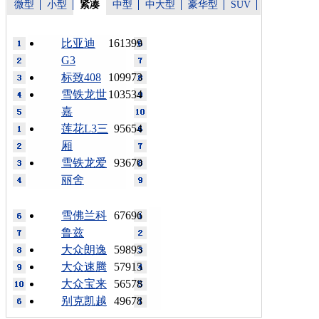
微型
小型
紧凑
中型
中大型
豪华型
SUV
比亚迪
161399
G3
标致408
109973
雪铁龙世
103534
嘉
莲花L3三
95654
厢
雪铁龙爱
93670
丽舍
雪佛兰科
67696
鲁兹
大众朗逸
59895
大众速腾
57915
大众宝来
56578
别克凯越
49678