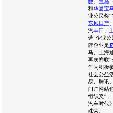
驰
、
宝马
和
华晨宝
业公民奖
东风日产
汽
丰田
、
选“企业公
牌企业是
马
、
上海
再次蝉联“
作为积极
社会公益
易、腾讯
门户网站
组织奖”，
汽车
时代
殊荣。