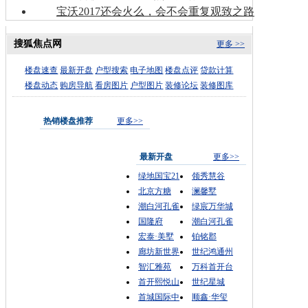
宝沃2017还会火么，会不会重复观致之路
搜狐焦点网
更多 >>
楼盘速查
最新开盘
户型搜索
电子地图
楼盘点评
贷款计算
楼盘动态
购房导航
看房图片
户型图片
装修论坛
装修图库
热销楼盘推荐
更多>>
最新开盘
更多>>
绿地国宝21
领秀慧谷
北京方糖
澜馨墅
潮白河孔雀
绿宸万华城
国隆府
潮白河孔雀
宏泰·美墅
铂铭郡
廊坊新世界
世纪鸿通州
智汇雅苑
万科首开台
首开熙悦山
世纪星城
首城国际中
顺鑫·华玺