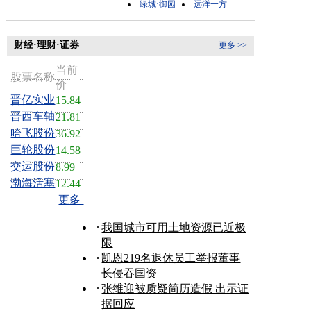
绿城·御园
远洋一方
财经·理财·证券
更多 >>
当前
股票名称
价
晋亿实业
15.84
晋西车轴
21.81
哈飞股份
36.92
巨轮股份
14.58
交运股份
8.99
渤海活塞
12.44
更多
我国城市可用土地资源已近极
限
凯恩219名退休员工举报董事
长侵吞国资
张维迎被质疑简历造假 出示证
据回应