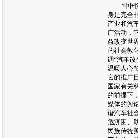
“中国
身是完全
产业和
汽
广活动，
益改变世
的社会教
调“
汽车
改
温暖人心
它的推广
国家有关
的前提下
媒体的舆
谐
汽车
社
危济困、
民族传统