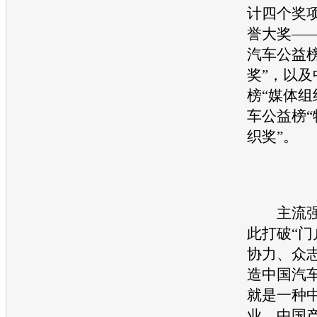
计四个奖
誉大奖——
汽车
公益
奖”，以及
榜“媒体组
车
公益榜“
织奖”。
主流强
此打破“门
协力、众
造中国
汽
就是一种
业、中国