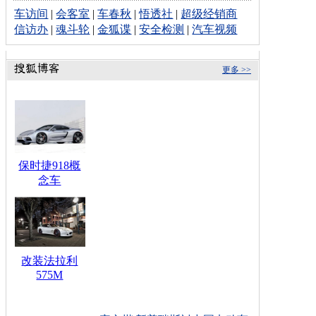
车访间
|
会客室
|
车春秋
|
悟透社
|
超级经销商
信访办
|
魂斗轮
|
金狐谍
|
安全检测
|
汽车视频
更多 >>
保时捷918概
念车
改装法拉利
575M