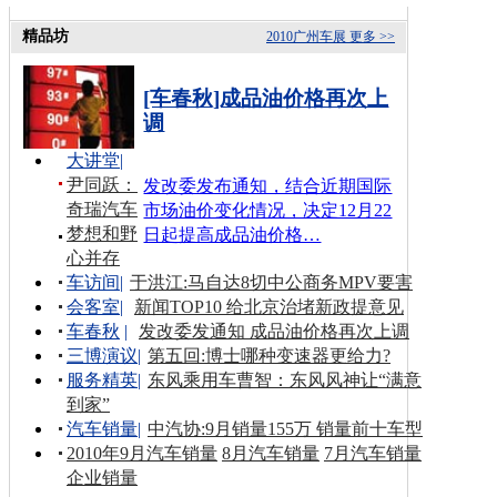
精品坊
2010广州车展
更多 >>
[车春秋]成品油价格再次上
调
大讲堂
|
尹同跃：
发改委发布通知，结合近期国际
奇瑞汽车
市场油价变化情况，决定12月22
梦想和野
日起提高成品油价格…
心并存
车访间
|
于洪江:马自达8切中公商务MPV要害
会客室
|
新闻TOP10 给北京治堵新政提意见
车春秋
|
发改委发通知 成品油价格再次上调
三博演议
|
第五回:博士哪种变速器更给力?
服务精英
|
东风乘用车曹智：东风风神让“满意
到家”
汽车销量
|
中汽协:9月销量155万 销量前十车型
2010年9月汽车销量
8月汽车销量
7月汽车销量
企业销量