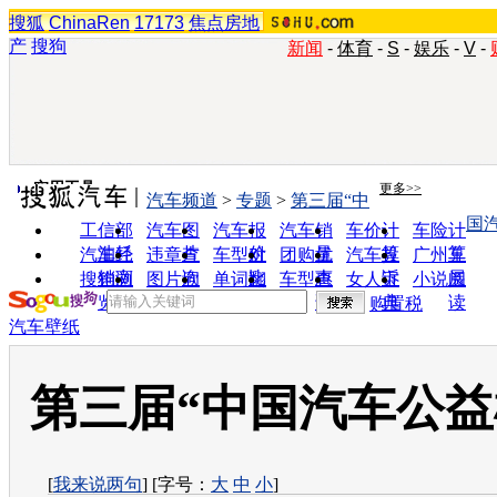
搜狐
ChinaRen
17173
焦点房地
产
搜狗
新闻
-
体育
-
S
-
娱乐
-
V
-
实用工具
更多>>
汽车频道
>
专题
>
第三届“中
国
工信部
汽车图
汽车报
汽车销
车价计
车险计
油耗
片
价
量
算
算
汽车经
违章查
车型对
团购优
汽车投
广州车
销商
询
比
惠
诉
展
搜狗浏
图片欣
单词翻
车型查
女人宝
小说阅
览器
赏
译
询
典
读
购置税
汽车壁纸
第三届“中国汽车公益
[
我来说两句
] [字号：
大
中
小
]