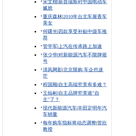
宋文楷
|
新普瑞斯衬中国电动车
尴尬
重庆森林
|
2010年台北车展香车
美女
何曙光
|
四款享受补贴中级车推
荐
管学军
|
上汽在传承路上加速
张少华
|
对新能源汽车不限牌摇
号
清风网影
|
北京限购 车企也迷
茫
程国顺
|
自主高端究竟有多难？
王灿彬
|
自主品牌究竟谁"自
主"了？
现代新能源汽车
|
丰田定明年汽
车销量
每年购车指标将动态调整
|
管欣
教授