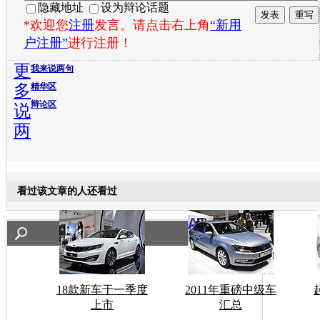
隐藏地址
设为辩论话题
*欢迎您
注册
发言。请点击右上角
“新用
户注册”
进行注册！
更
我来说两句
多
精华区
辩论区
说
两
看过该文章的人还看过
18款新车于一季度
2011年重磅中级车
上市
汇总