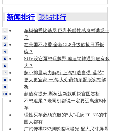
新闻排行
跟帖排行
车模偏爱比基尼 巨乳长腿性感身材诱惑十
足
在美国不吃香 全新GL8升级欲抢日系饭
碗？
SUV没它甭想玩越野 差速锁神通到底有多
大？
超小排量动力解析 上汽打造自强“蓝芯”
更大更宜家 一汽-大众蔚领顶配版实拍解
析
颜值有提升 斯柯达新款明锐官图赏析
不想追尾？老司机都说一定要远离这6种
车！
理性买车必须克服的5大“毛病”91.3%的中
国人都有
广汽传祺GS7测试谍照曝光 配大尺寸屏幕