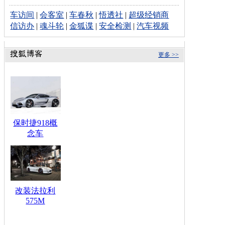
车访间
|
会客室
|
车春秋
|
悟透社
|
超级经销商
信访办
|
魂斗轮
|
金狐谍
|
安全检测
|
汽车视频
更多 >>
保时捷918概
念车
改装法拉利
575M