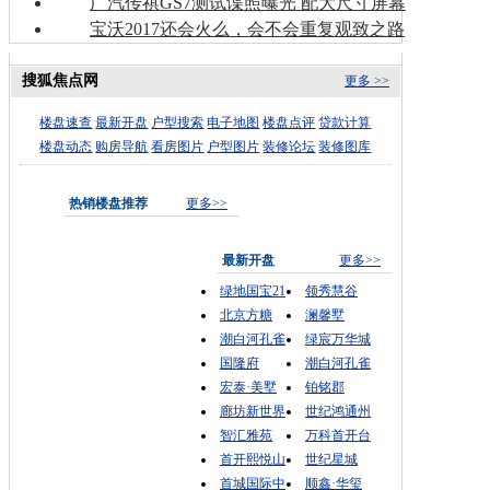
广汽传祺GS7测试谍照曝光 配大尺寸屏幕
宝沃2017还会火么，会不会重复观致之路
搜狐焦点网
更多 >>
楼盘速查
最新开盘
户型搜索
电子地图
楼盘点评
贷款计算
楼盘动态
购房导航
看房图片
户型图片
装修论坛
装修图库
热销楼盘推荐
更多>>
最新开盘
更多>>
绿地国宝21
领秀慧谷
北京方糖
澜馨墅
潮白河孔雀
绿宸万华城
国隆府
潮白河孔雀
宏泰·美墅
铂铭郡
廊坊新世界
世纪鸿通州
智汇雅苑
万科首开台
首开熙悦山
世纪星城
首城国际中
顺鑫·华玺