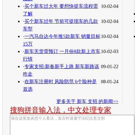
·
买个新车过大年 要想快提车流程需
10-02-04
了解
·
买个新车过年 节前可提现车的几款
10-02-04
车型
·
一汽马自达今年推5款新车 销量目标
10-02-04
15万
·
新车无货需预订 一月份8款新上市车
10-02-03
行情
·
专家支招:新春新手上路 新车新路该
09-01-22
咋走
·
在新车注册时 风险防范 6个险种是
08-01-24
首选
更多关于
新车 支招
的新闻>>
搜狗拼音输入法，中文处理专家