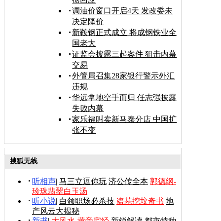
调油价窗口开启4天 发改委未
决定降价
新鞍钢正式成立 将成钢铁业全
国老大
证监会披露三起案件 狙击内幕
交易
外管局召集28家银行警示外汇
违规
华远拿地空手而归 任志强披露
失败内幕
家乐福叫卖新马泰分店 中国扩
张不变
搜狐无线
听相声
|
马三立逗你玩
济公传全本
郭德纲-
珍珠翡翠白玉汤
听小说
|
白领职场必杀技
盗墓挖坟奇书
地
产风云大揭秘
新书
|
大风水-黄帝宅经
新锐解读
都市特种