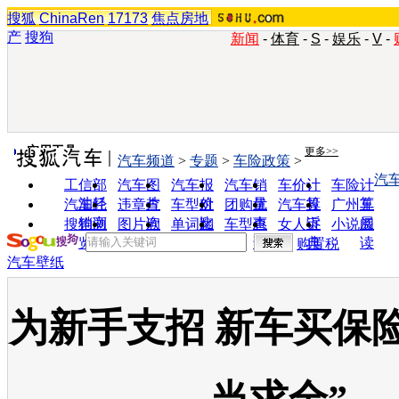
搜狐
ChinaRen
17173
焦点房地
产
搜狗
新闻
-
体育
-
S
-
娱乐
-
V
-
实用工具
更多>>
汽车频道
>
专题
>
车险政策
>
汽
工信部
汽车图
汽车报
汽车销
车价计
车险计
油耗
片
价
量
算
算
汽车经
违章查
车型对
团购优
汽车投
广州车
销商
询
比
惠
诉
展
搜狗浏
图片欣
单词翻
车型查
女人宝
小说阅
览器
赏
译
询
典
读
购置税
汽车壁纸
为新手支招 新车买保