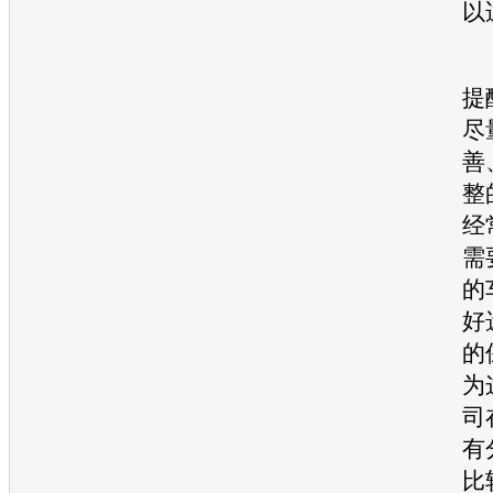
以
提
尽
善
整
经
需
的
好
的
为
司
有
比