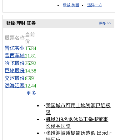
绿城·御园
远洋一方
财经·理财·证券
更多 >>
当前
股票名称
价
晋亿实业
15.84
晋西车轴
21.81
哈飞股份
36.92
巨轮股份
14.58
交运股份
8.99
渤海活塞
12.44
更多
我国城市可用土地资源已近极
限
凯恩219名退休员工举报董事
长侵吞国资
张维迎被质疑简历造假 出示证
据回应