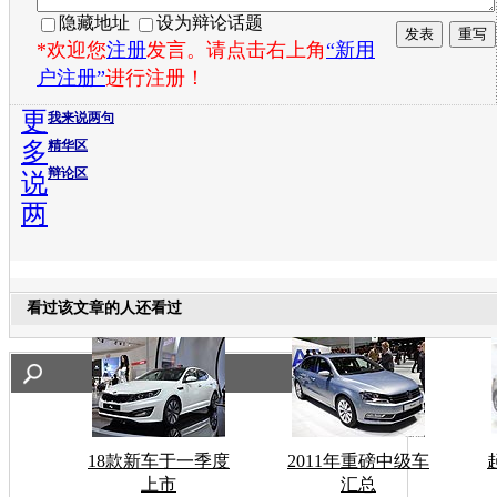
隐藏地址
设为辩论话题
*欢迎您
注册
发言。请点击右上角
“新用
户注册”
进行注册！
更
我来说两句
多
精华区
辩论区
说
两
看过该文章的人还看过
18款新车于一季度
2011年重磅中级车
上市
汇总