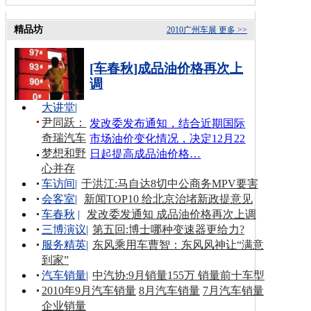
精品坊
2010广州车展
更多 >>
[车春秋]成品油价格再次上
调
大讲堂
|
尹同跃：
发改委发布通知，结合近期国际
奇瑞汽车
市场油价变化情况，决定12月22
梦想和野
日起提高成品油价格…
心并存
车访间
|
于洪江:马自达8切中公商务MPV要害
会客室
|
新闻TOP10 给北京治堵新政提意见
车春秋
|
发改委发通知 成品油价格再次上调
三博演议
|
第五回:博士哪种变速器更给力?
服务精英
|
东风乘用车曹智：东风风神让“满意
到家”
汽车销量
|
中汽协:9月销量155万 销量前十车型
2010年9月汽车销量
8月汽车销量
7月汽车销量
企业销量