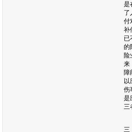
是
了
付
补
已
的
险
来
障
以
伤
是
三
三