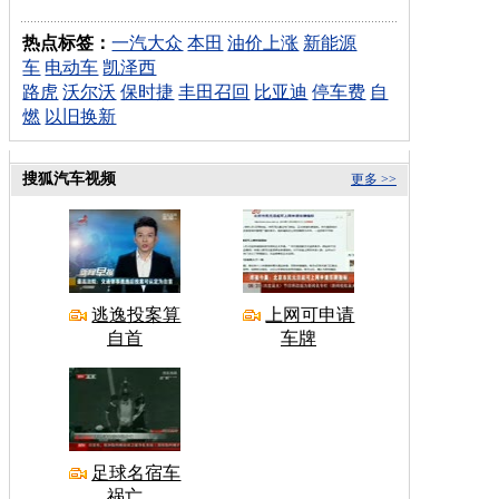
热点标签：
一汽大众
本田
油价上涨
新能源
车
电动车
凯泽西
路虎
沃尔沃
保时捷
丰田召回
比亚迪
停车费
自
燃
以旧换新
搜狐汽车视频
更多 >>
逃逸投案算
上网可申请
自首
车牌
足球名宿车
祸亡