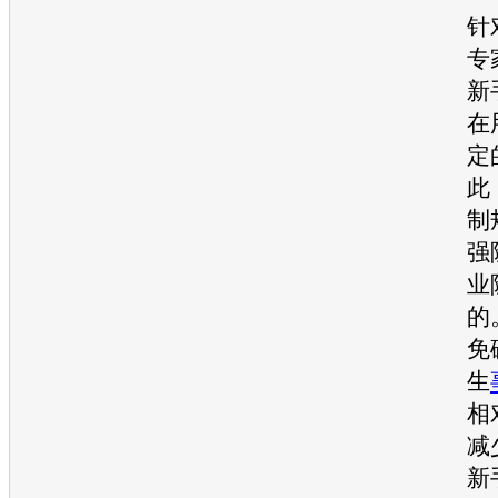
针
专
新
在
定
此
制
强
业
的
免
生
相
减
新