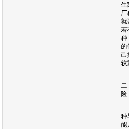
生
厂
就
若
种
的
己
较
二
险
种
能