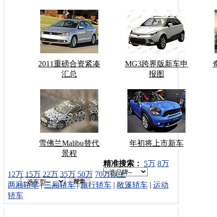
2011重磅合资紧凑
MG3跨界版新车申
汇总
报图
雪佛兰Malibu替代
年初将上市新车
景程
车型搜索：
精准搜索：
5万
8万
12万
15万
22万
35万
50万
70万以上
两厢轿车
|
三厢轿车
|
旅行轿车
|
敞篷轿车
|
运动
轿车