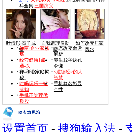
兵全集
三国演义
叶倩彤-奉子成
自我调理肩劲
如何改变居家
禅商-企业家修
心态改变命运
婚
腰
风水
炼!
解析
经穴健康1点
养生12字诀孔
通-头
令谦
禅-和谐家庭揭
<道德经>的大
秘!
智慧
吃喝玩乐一站
手机签名彰显
式购
个性
手机证券荐优
质股
设置首页
-
搜狗输入法
-