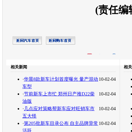
(责任编
开心网
人人网
豆瓣
相关新闻
相关
转发至：
·
华晨8款新车计划首度曝光 量产混动
10-02-04
车型
·
节前新车上市忙 郑州日产推D22柴
10-02-04
油版
·
几点应对策略帮新车应对旺销车市
10-02-04
五大怪
·
第205批新车目录公布 自主品牌异常
10-02-04
活跃