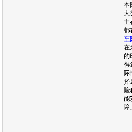
本
大
主
都
车
在
的
得
际
择
险
能
障