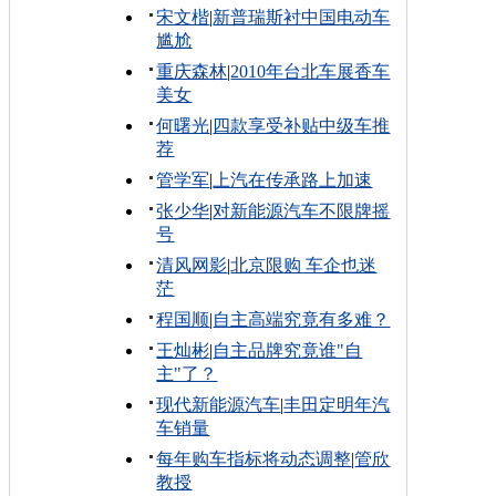
宋文楷
|
新普瑞斯衬中国电动车
尴尬
重庆森林
|
2010年台北车展香车
美女
何曙光
|
四款享受补贴中级车推
荐
管学军
|
上汽在传承路上加速
张少华
|
对新能源汽车不限牌摇
号
清风网影
|
北京限购 车企也迷
茫
程国顺
|
自主高端究竟有多难？
王灿彬
|
自主品牌究竟谁"自
主"了？
现代新能源汽车
|
丰田定明年汽
车销量
每年购车指标将动态调整
|
管欣
教授