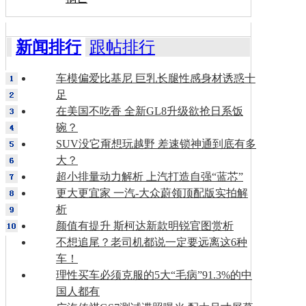
新闻排行
跟帖排行
车模偏爱比基尼 巨乳长腿性感身材诱惑十
足
在美国不吃香 全新GL8升级欲抢日系饭
碗？
SUV没它甭想玩越野 差速锁神通到底有多
大？
超小排量动力解析 上汽打造自强“蓝芯”
更大更宜家 一汽-大众蔚领顶配版实拍解
析
颜值有提升 斯柯达新款明锐官图赏析
不想追尾？老司机都说一定要远离这6种
车！
理性买车必须克服的5大“毛病”91.3%的中
国人都有