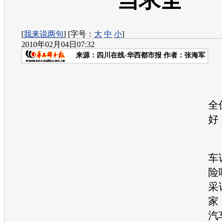
当求全”
[
我来说两句
] [字号：
大
中
小
]
2010年02月04日07:32
来源：
四川在线-华西都市报
作者：张海军
─
全
好
车
险
采
家
汽