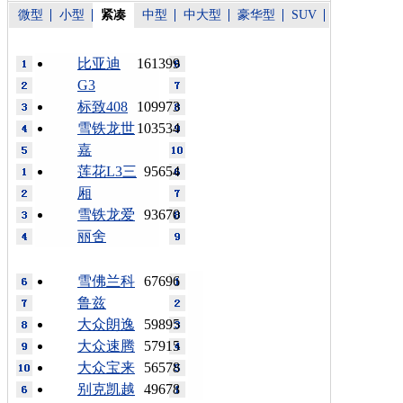
微型
小型
紧凑
中型
中大型
豪华型
SUV
比亚迪
161399
G3
标致408
109973
雪铁龙世
103534
嘉
莲花L3三
95654
厢
雪铁龙爱
93670
丽舍
雪佛兰科
67696
鲁兹
大众朗逸
59895
大众速腾
57915
大众宝来
56578
别克凯越
49678