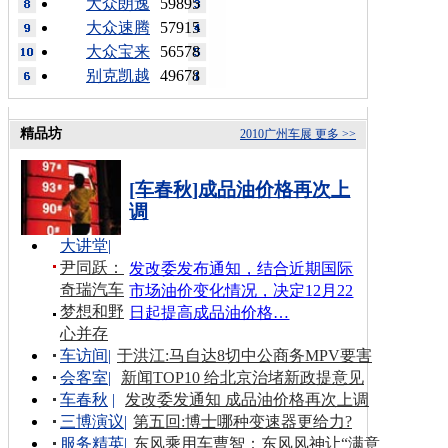
大众朗逸
59895
大众速腾
57915
大众宝来
56578
别克凯越
49678
精品坊
2010广州车展
更多 >>
[车春秋]成品油价格再次上
调
大讲堂
|
尹同跃：
发改委发布通知，结合近期国际
奇瑞汽车
市场油价变化情况，决定12月22
梦想和野
日起提高成品油价格…
心并存
车访间
|
于洪江:马自达8切中公商务MPV要害
会客室
|
新闻TOP10 给北京治堵新政提意见
车春秋
|
发改委发通知 成品油价格再次上调
三博演议
|
第五回:博士哪种变速器更给力?
服务精英
|
东风乘用车曹智：东风风神让“满意