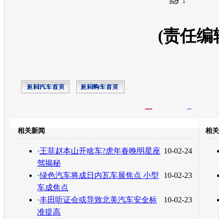
(责任编
开心网
人人网
豆瓣
相关新闻
相关
转发至：
·
王菲赵本山开啥车?虎年春晚明星座
10-02-24
驾揭秘
·
绿色汽车将成日内瓦车展焦点 小型
10-02-23
车成焦点
·
丰田听证会或导致北美汽车安全标
10-02-23
准提高