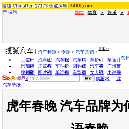
搜狐
ChinaRen
17173
焦点房地
产
搜狗
新闻
-
体育
-
S
-
娱乐
-
V
-
实用工具
更多>>
汽车频道
>
专题
>
汽车营销
>
营
工信部
汽车图
汽车报
汽车销
车价计
车险计
油耗
片
价
量
算
算
汽车经
违章查
车型对
团购优
汽车投
广州车
销商
询
比
惠
诉
展
搜狗浏
图片欣
单词翻
车型查
女人宝
小说阅
览器
赏
译
询
典
读
购置税
汽车壁纸
虎年春晚 汽车品牌为