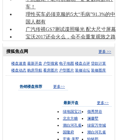
车！
理性买车必须克服的5大“毛病”91.3%的中
国人都有
广汽传祺GS7测试谍照曝光 配大尺寸屏幕
宝沃2017还会火么，会不会重复观致之路
搜狐焦点网
更多 >>
楼盘速查
最新开盘
户型搜索
电子地图
楼盘点评
贷款计算
楼盘动态
购房导航
看房图片
户型图片
装修论坛
装修图库
热销楼盘推荐
更多>>
最新开盘
更多>>
绿地国宝21
领秀慧谷
北京方糖
澜馨墅
潮白河孔雀
绿宸万华城
国隆府
潮白河孔雀
宏泰·美墅
铂铭郡