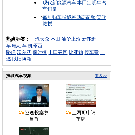
现代新能源汽车
|
丰田定明年汽
车销量
每年购车指标将动态调整
|
管欣
教授
热点标签：
一汽大众
本田
油价上涨
新能源
车
电动车
凯泽西
路虎
沃尔沃
保时捷
丰田召回
比亚迪
停车费
自
燃
以旧换新
搜狐汽车视频
更多 >>
逃逸投案算
上网可申请
自首
车牌