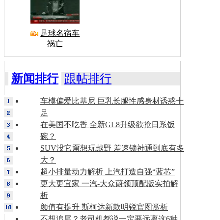
足球名宿车
祸亡
新闻排行
跟帖排行
车模偏爱比基尼 巨乳长腿性感身材诱惑十
足
在美国不吃香 全新GL8升级欲抢日系饭
碗？
SUV没它甭想玩越野 差速锁神通到底有多
大？
超小排量动力解析 上汽打造自强“蓝芯”
更大更宜家 一汽-大众蔚领顶配版实拍解
析
颜值有提升 斯柯达新款明锐官图赏析
不想追尾？老司机都说一定要远离这6种