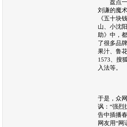
盘点一下
刘谦的魔
《五十块
山、小沈
助》中，
了很多品
果汁、鲁
1573、
入法等。
于是，众
讽：“强烈
告中插播春
网友用“网