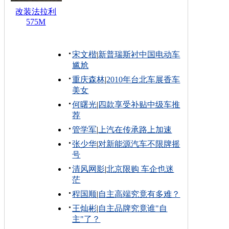
改装法拉利
575M
宋文楷
|
新普瑞斯衬中国电动车
尴尬
重庆森林
|
2010年台北车展香车
美女
何曙光
|
四款享受补贴中级车推
荐
管学军
|
上汽在传承路上加速
张少华
|
对新能源汽车不限牌摇
号
清风网影
|
北京限购 车企也迷
茫
程国顺
|
自主高端究竟有多难？
王灿彬
|
自主品牌究竟谁"自
主"了？