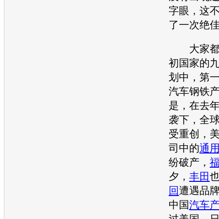
字眼，这
了一次绝
大家都知
初国家的
划中，第
汽车钢铁
是，在去
袭下，全
受重创，
司中的
通
纷破产，
夕，
丰田
回
遭遇品
中国
汽车
过美国、