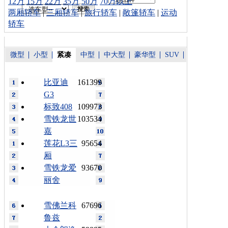
12万
15万
22万
35万
50万
70万以上
两厢轿车
|
三厢轿车
|
旅行轿车
|
敞篷轿车
|
运动
轿车
微型
小型
紧凑
中型
中大型
豪华型
SUV
比亚迪
161399
G3
标致408
109973
雪铁龙世
103534
嘉
莲花L3三
95654
厢
雪铁龙爱
93670
丽舍
雪佛兰科
67696
鲁兹