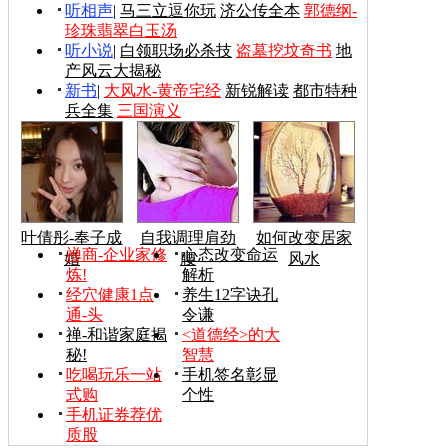
听相声
|
马三立逗你玩
济公传全本
郭德纲-
珍珠翡翠白玉汤
听小说
|
白领职场必杀技
盗墓挖坟奇书
地
产风云大揭秘
新书
|
大风水-黄帝宅经
新锐解读
都市特种
兵全集
三国演义
叶倩彤-奉子成
自我调理肩劲
如何改变居家
禅商-企业家修
心态改变命运
婚
腰
风水
炼!
解析
经穴健康1点
养生12字诀孔
通-头
令谦
禅-和谐家庭揭
<道德经>的大
秘!
智慧
吃喝玩乐一站
手机签名彰显
式购
个性
手机证券荐优
质股