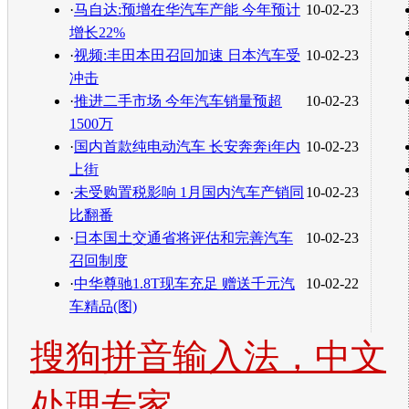
·
马自达:预增在华汽车产能 今年预计
10-02-23
增长22%
·
视频:丰田本田召回加速 日本汽车受
10-02-23
冲击
·
推进二手市场 今年汽车销量预超
10-02-23
1500万
·
国内首款纯电动汽车 长安奔奔i年内
10-02-23
上街
·
未受购置税影响 1月国内汽车产销同
10-02-23
比翻番
·
日本国土交通省将评估和完善汽车
10-02-23
召回制度
·
中华尊驰1.8T现车充足 赠送千元汽
10-02-22
车精品(图)
搜狗拼音输入法，中文
处理专家