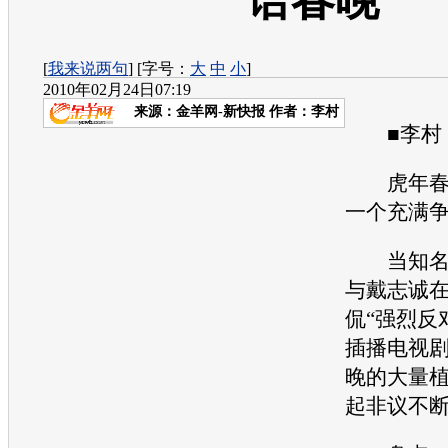
语春晚
[
我来说两句
] [字号：
大
中
小
]
2010年02月24日07:19
来源：
金羊网-新快报
作者：李村
■李村
虎年春晚
一个充满
当知名相
与戴志诚
侃“强烈反
插播电视剧
晚的大量
起非议不