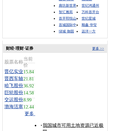
廊坊新世界
世纪鸿通州
智汇雅苑
万科首开台
首开熙悦山
世纪星城
首城国际中
顺鑫·华玺
绿城·御园
远洋一方
财经·理财·证券
更多 >>
当前
股票名称
价
晋亿实业
15.84
晋西车轴
21.81
哈飞股份
36.92
巨轮股份
14.58
交运股份
8.99
渤海活塞
12.44
更多
我国城市可用土地资源已近极