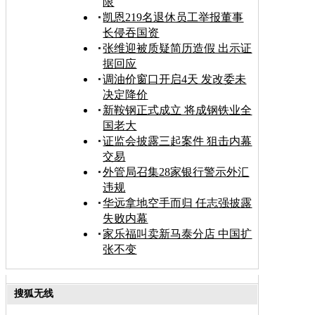
限
凯恩219名退休员工举报董事
长侵吞国资
张维迎被质疑简历造假 出示证
据回应
调油价窗口开启4天 发改委未
决定降价
新鞍钢正式成立 将成钢铁业全
国老大
证监会披露三起案件 狙击内幕
交易
外管局召集28家银行警示外汇
违规
华远拿地空手而归 任志强披露
失败内幕
家乐福叫卖新马泰分店 中国扩
张不变
搜狐无线