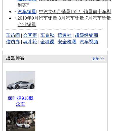
到家”
汽车销量
|
中汽协:9月销量155万 销量前十车型
2010年9月汽车销量
8月汽车销量
7月汽车销量
企业销量
车访间
|
会客室
|
车春秋
|
悟透社
|
超级经销商
信访办
|
魂斗轮
|
金狐谍
|
安全检测
|
汽车视频
更多 >>
保时捷918概
念车