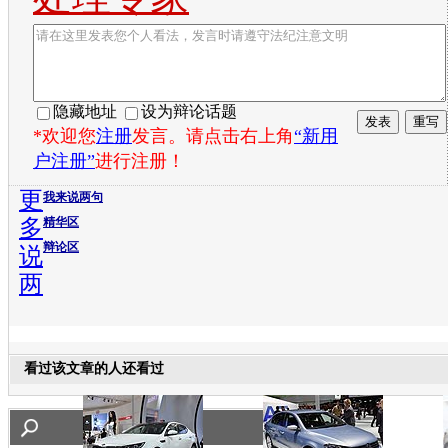
隐藏地址
设为辩论话题
*欢迎您
注册
发言。请点击右上角
“新用
户注册”
进行注册！
更
我来说两句
多
精华区
辩论区
说
两
看过该文章的人还看过