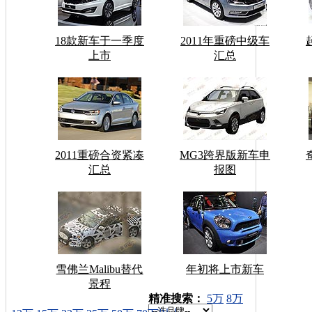
18款新车于一季度
2011年重磅中级车
上市
汇总
2011重磅合资紧凑
MG3跨界版新车申
汇总
报图
雪佛兰Malibu替代
年初将上市新车
景程
车型搜索：
精准搜索：
5万
8万