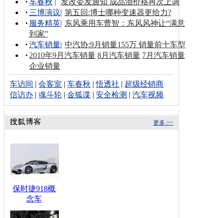
车春秋
|
发改委发通知 成品油价格再次上调
三博演议
|
第五回:博士哪种变速器更给力?
服务精英
|
东风乘用车曹智：东风风神让“满意
到家”
汽车销量
|
中汽协:9月销量155万 销量前十车型
2010年9月汽车销量
8月汽车销量
7月汽车销量
企业销量
车访间
|
会客室
|
车春秋
|
悟透社
|
超级经销商
信访办
|
魂斗轮
|
金狐谍
|
安全检测
|
汽车视频
更多 >>
保时捷918概
念车