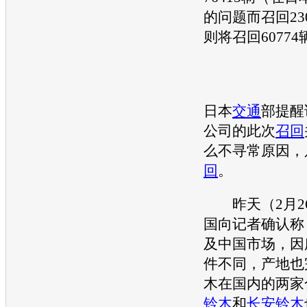
的问题而
召回
2
则将
召回
6077
日本
交通
部提醒
公司的此次
召回
么不寻常原因，
回
。
昨天（2月2
国向记者确认称
及中国市场，因
件不同，产地也
木
在国内的两家
铃木
和
长安铃木