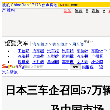
搜狐
ChinaRen
17173
焦点房地
产
搜狗
新闻
-
体育
-
S
-
娱乐
-
V
-
实用工具
更多>>
汽车频道
>
购车频道
>
用车资
讯
工信部
汽车图
汽车报
汽车销
车价计
车险计
油耗
片
价
量
算
算
汽车经
违章查
车型对
团购优
汽车投
广州车
销商
询
比
惠
诉
展
搜狗浏
图片欣
单词翻
车型查
女人宝
小说阅
览器
赏
译
询
典
读
购置税
汽车壁纸
日本三车企召回57万