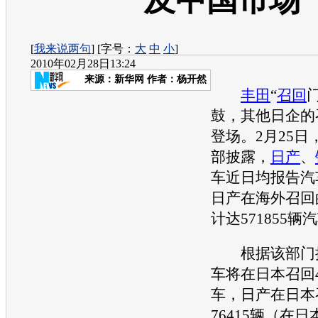
及中国市场
[
我来说两句
] [字号：
大
中
小
]
2010年02月28日13:24
来源：
新华网
作者：杨开然
丰田
“
召回
鼓，其他日企的
登场。2月25日
部披露，
日产
、
车近日均报告汽
日产
在海外
召回
计达571855辆
根据该部门
车将在日本
召回
车，
日产
在日本
76415辆（在