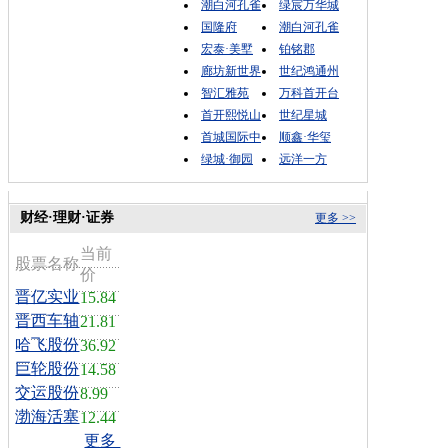
潮白河孔雀
绿宸万华城
国隆府
潮白河孔雀
宏泰·美墅
铂铭郡
廊坊新世界
世纪鸿通州
智汇雅苑
万科首开台
首开熙悦山
世纪星城
首城国际中
顺鑫·华玺
绿城·御园
远洋一方
财经·理财·证券
更多 >>
当前
股票名称
价
晋亿实业
15.84
晋西车轴
21.81
哈飞股份
36.92
巨轮股份
14.58
交运股份
8.99
渤海活塞
12.44
更多