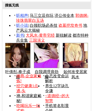
搜狐无线
听相声
|
马三立逗你玩
济公传全本
郭德纲-
珍珠翡翠白玉汤
听小说
|
白领职场必杀技
盗墓挖坟奇书
地
产风云大揭秘
新书
|
大风水-黄帝宅经
新锐解读
都市特种
兵全集
三国演义
叶倩彤-奉子成
自我调理肩劲
如何改变居家
禅商-企业家修
心态改变命运
婚
腰
风水
炼!
解析
经穴健康1点
养生12字诀孔
通-头
令谦
禅-和谐家庭揭
<道德经>的大
秘!
智慧
吃喝玩乐一站
手机签名彰显
式购
个性