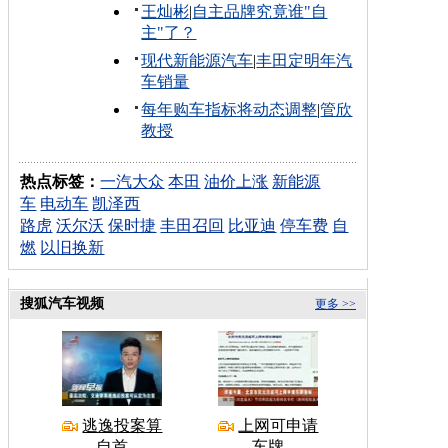
王灿彬
|
自主品牌究竟谁"自
主"了？
现代新能源汽车
|
丰田定明年汽
车销量
每年购车指标将动态调整
|
管欣
教授
热点标签：
一汽大众
本田
油价上涨
新能源
车
电动车
凯泽西
路虎
沃尔沃
保时捷
丰田召回
比亚迪
停车费
自
燃
以旧换新
搜狐汽车视频
更多 >>
逃逸投案算
上网可申请
自首
车牌