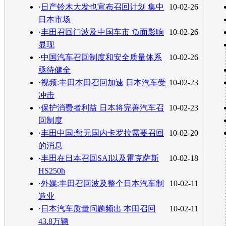
·
日产铃木大发也宣布召回计划 集中
10-02-26
日本市场
·
丰田召回门波及中国车市 负面影响
10-02-26
显现
·
中国汽车召回制度和安全质量体系
10-02-26
亟待健全
·
视频:丰田本田召回加速 日本汽车受
10-02-23
冲击
·
保护消费者利益 日本将完善汽车召
10-02-23
回制度
·
丰田中国:暂无国内卡罗拉需要召回
10-02-20
的消息
·
丰田在日本召回SAI以及雷克萨斯
10-02-18
HS250h
·
外媒:丰田召回波及整个日本汽车制
10-02-11
造业
·
日本汽车质量问题频出 本田召回
10-02-11
43.8万辆