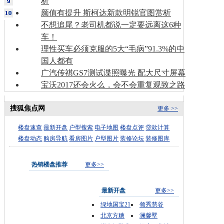
析
颜值有提升 斯柯达新款明锐官图赏析
不想追尾？老司机都说一定要远离这6种
车！
理性买车必须克服的5大“毛病”91.3%的中
国人都有
广汽传祺GS7测试谍照曝光 配大尺寸屏幕
宝沃2017还会火么，会不会重复观致之路
搜狐焦点网
更多 >>
楼盘速查
最新开盘
户型搜索
电子地图
楼盘点评
贷款计算
楼盘动态
购房导航
看房图片
户型图片
装修论坛
装修图库
热销楼盘推荐
更多>>
最新开盘
更多>>
绿地国宝21
领秀慧谷
北京方糖
澜馨墅