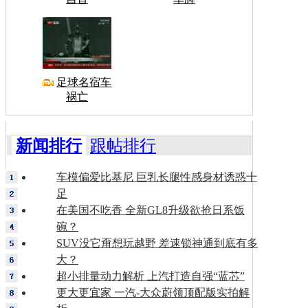
足球名宿车
祸亡
新闻排行
跟帖排行
车模偏爱比基尼 巨乳长腿性感身材诱惑十
足
在美国不吃香 全新GL8升级欲抢日系饭
碗？
SUV没它甭想玩越野 差速锁神通到底有多
大？
超小排量动力解析 上汽打造自强“蓝芯”
更大更宜家 一汽-大众蔚领顶配版实拍解