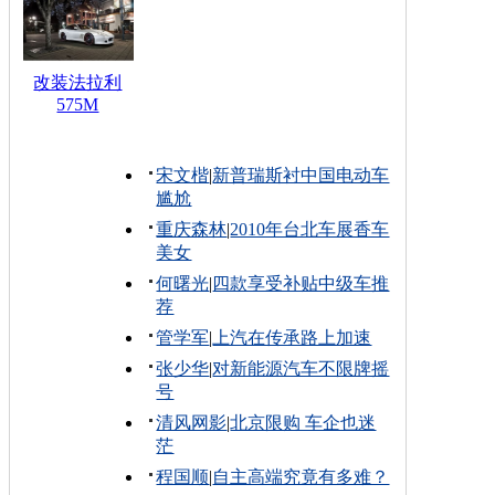
改装法拉利
575M
宋文楷
|
新普瑞斯衬中国电动车
尴尬
重庆森林
|
2010年台北车展香车
美女
何曙光
|
四款享受补贴中级车推
荐
管学军
|
上汽在传承路上加速
张少华
|
对新能源汽车不限牌摇
号
清风网影
|
北京限购 车企也迷
茫
程国顺
|
自主高端究竟有多难？