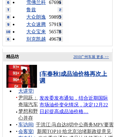
雪佛兰科
67696
鲁兹
大众朗逸
59895
大众速腾
57915
大众宝来
56578
别克凯越
49678
精品坊
2010广州车展
更多 >>
[车春秋]成品油价格再次上
调
大讲堂
|
尹同跃：
发改委发布通知，结合近期国际
奇瑞汽车
市场油价变化情况，决定12月22
梦想和野
日起提高成品油价格…
心并存
车访间
|
于洪江:马自达8切中公商务MPV要害
会客室
|
新闻TOP10 给北京治堵新政提意见