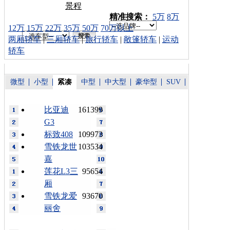
景程
车型搜索：
精准搜索：
5万
8万
12万
15万
22万
35万
50万
70万以上
两厢轿车
|
三厢轿车
|
旅行轿车
|
敞篷轿车
|
运动
轿车
微型
小型
紧凑
中型
中大型
豪华型
SUV
比亚迪
161399
G3
标致408
109973
雪铁龙世
103534
嘉
莲花L3三
95654
厢
雪铁龙爱
93670
丽舍