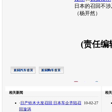
日本的
召回
不涉
（杨开然）
(责任编
开心网
人人网
豆瓣
相关新闻
相关
转发至：
·
日产铃木大发召回 日本车企齐陷召
10-02-27
回漩涡