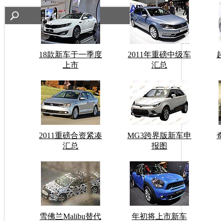
18款新车于一季度
2011年重磅中级车
上市
汇总
2011重磅合资紧凑
MG3跨界版新车申
汇总
报图
雪佛兰Malibu替代
年初将上市新车