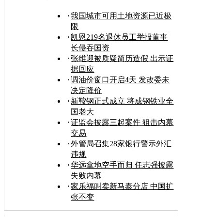
我国城市可用土地资源已近极
限
凯恩219名退休员工举报董事
长侵吞国资
张维迎被质疑简历造假 出示证
据回应
调油价窗口开启4天 发改委未
决定降价
新鞍钢正式成立 将成钢铁业全
国老大
证监会披露三起案件 狙击内幕
交易
外管局召集28家银行警示外汇
违规
华远拿地空手而归 任志强披露
失败内幕
家乐福叫卖新马泰分店 中国扩
张不变