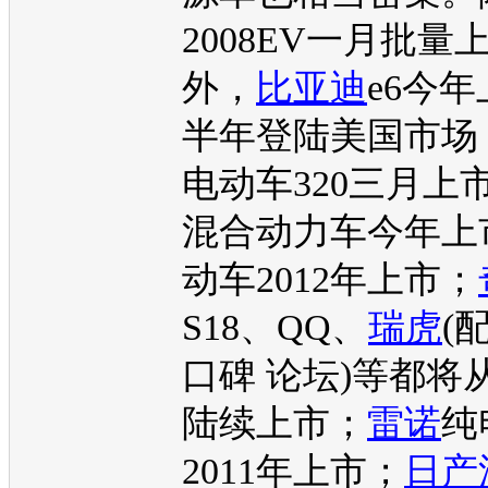
2008EV
一月批量
外，
比亚迪
e6今
半年登陆美国市场
电动车
320三月上
混合动力车今年上
动车
2012年上市；
S18、QQ、
瑞虎
(
口碑 论坛)等都将
陆续上市；
雷诺
纯
2011年上市；
日产