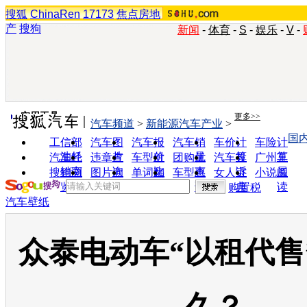
搜狐
ChinaRen
17173
焦点房地
产
搜狗
新闻
-
体育
-
S
-
娱乐
-
V
-
实用工具
更多>>
汽车频道
>
新能源汽车产业
>
国
工信部
汽车图
汽车报
汽车销
车价计
车险计
油耗
片
价
量
算
算
汽车经
违章查
车型对
团购优
汽车投
广州车
销商
询
比
惠
诉
展
搜狗浏
图片欣
单词翻
车型查
女人宝
小说阅
览器
赏
译
询
典
读
购置税
汽车壁纸
众泰电动车“以租代售