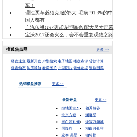
车！
理性买车必须克服的5大“毛病”91.3%的中
国人都有
广汽传祺GS7测试谍照曝光 配大尺寸屏幕
宝沃2017还会火么，会不会重复观致之路
搜狐焦点网
更多 >>
楼盘速查
最新开盘
户型搜索
电子地图
楼盘点评
贷款计算
楼盘动态
购房导航
看房图片
户型图片
装修论坛
装修图库
热销楼盘推荐
更多>>
最新开盘
更多>>
绿地国宝21
领秀慧谷
北京方糖
澜馨墅
潮白河孔雀
绿宸万华城
国隆府
潮白河孔雀
宏泰·美墅
铂铭郡