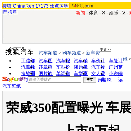
搜狐
ChinaRen
17173
焦点房地
产
搜狗
新闻
-
体育
-
S
-
娱乐
-
V
-
实用工具
更多>>
汽车频道
>
购车频道
>
新车资
讯
工信部
汽车图
汽车报
汽车销
车价计
车险计
油耗
片
价
量
算
算
汽车经
违章查
车型对
团购优
汽车投
广州车
销商
询
比
惠
诉
展
搜狗浏
图片欣
单词翻
车型查
女人宝
小说阅
览器
赏
译
询
典
读
购置税
汽车壁纸
荣威350配置曝光 车