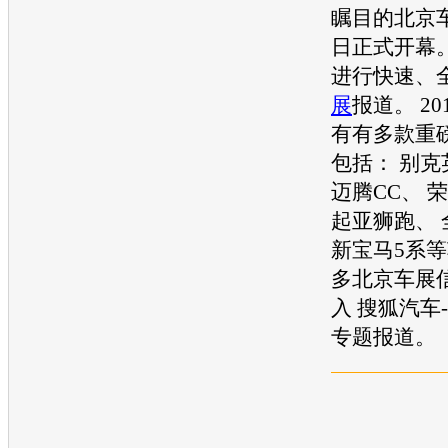
瞩目的
北京
日正式开幕
进行快速、
展
报道。
2
有有多款重
包括：
别克
迈腾CC
、
荣
起亚狮跑
、
新宝马5系
等
多
北京车展
入
搜狐汽车
-
专题报道。