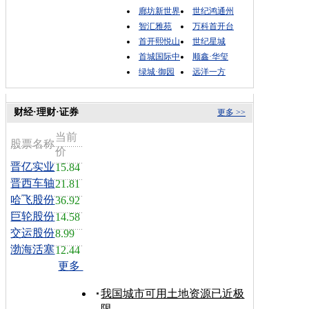
廊坊新世界
世纪鸿通州
智汇雅苑
万科首开台
首开熙悦山
世纪星城
首城国际中
顺鑫·华玺
绿城·御园
远洋一方
财经·理财·证券
更多 >>
当前
股票名称
价
晋亿实业
15.84
晋西车轴
21.81
哈飞股份
36.92
巨轮股份
14.58
交运股份
8.99
渤海活塞
12.44
更多
我国城市可用土地资源已近极
限