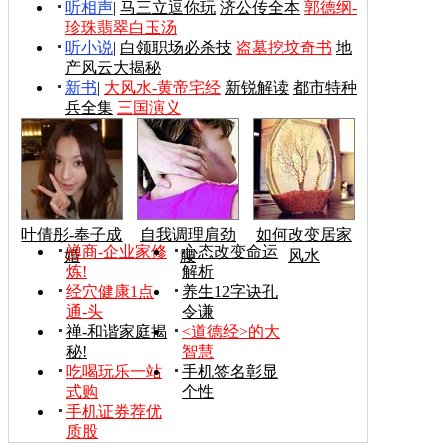
听相声
|
马三立逗你玩
济公传全本
郭德纲-
珍珠翡翠白玉汤
听小说
|
白领职场必杀技
盗墓挖坟奇书
地
产风云大揭秘
新书
|
大风水-黄帝宅经
新锐解读
都市特种
兵全集
三国演义
叶倩彤-奉子成
自我调理肩劲
如何改变居家
禅商-企业家修
心态改变命运
婚
腰
风水
炼!
解析
经穴健康1点
养生12字诀孔
通-头
令谦
禅-和谐家庭揭
<道德经>的大
秘!
智慧
吃喝玩乐一站
手机签名彰显
式购
个性
手机证券荐优
质股