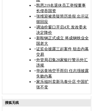
凯恩219名退休员工举报董事
长侵吞国资
张维迎被质疑简历造假 出示证
据回应
调油价窗口开启4天 发改委未
决定降价
新鞍钢正式成立 将成钢铁业全
国老大
证监会披露三起案件 狙击内幕
交易
外管局召集28家银行警示外汇
违规
华远拿地空手而归 任志强披露
失败内幕
家乐福叫卖新马泰分店 中国扩
张不变
搜狐无线