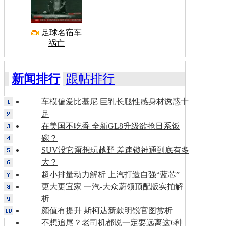
足球名宿车
祸亡
新闻排行
跟帖排行
车模偏爱比基尼 巨乳长腿性感身材诱惑十
足
在美国不吃香 全新GL8升级欲抢日系饭
碗？
SUV没它甭想玩越野 差速锁神通到底有多
大？
超小排量动力解析 上汽打造自强“蓝芯”
更大更宜家 一汽-大众蔚领顶配版实拍解
析
颜值有提升 斯柯达新款明锐官图赏析
不想追尾？老司机都说一定要远离这6种