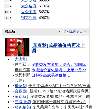
大众朗逸
59895
大众速腾
57915
大众宝来
56578
别克凯越
49678
精品坊
2010广州车展
更多 >>
[车春秋]成品油价格再次上
调
大讲堂
|
尹同跃：
发改委发布通知，结合近期国际
奇瑞汽车
市场油价变化情况，决定12月22
梦想和野
日起提高成品油价格…
心并存
车访间
|
于洪江:马自达8切中公商务MPV要害
会客室
|
新闻TOP10 给北京治堵新政提意见
车春秋
|
发改委发通知 成品油价格再次上调
三博演议
|
第五回:博士哪种变速器更给力?
服务精英
|
东风乘用车曹智：东风风神让“满意