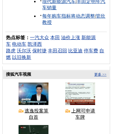
现代新能源汽车
|
丰田定明年汽
车销量
每年购车指标将动态调整
|
管欣
教授
热点标签：
一汽大众
本田
油价上涨
新能源
车
电动车
凯泽西
路虎
沃尔沃
保时捷
丰田召回
比亚迪
停车费
自
燃
以旧换新
搜狐汽车视频
更多 >>
逃逸投案算
上网可申请
自首
车牌