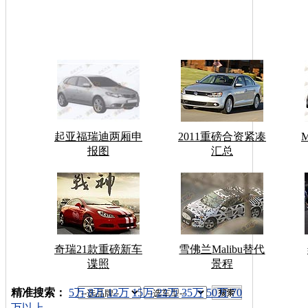
起亚福瑞迪两厢申
2011重磅合资紧凑
报图
汇总
奇瑞21款重磅新车
雪佛兰Malibu替代
谍照
景程
车型搜索：
精准搜索：
5万
8万
12万
15万
22万
35万
50万
70
万以上