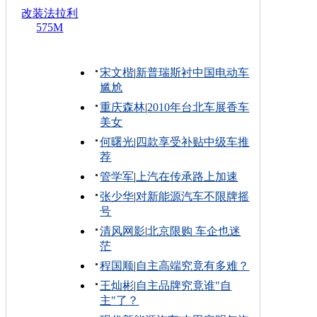
改装法拉利
575M
宋文楷
|
新普瑞斯衬中国电动车
尴尬
重庆森林
|
2010年台北车展香车
美女
何曙光
|
四款享受补贴中级车推
荐
管学军
|
上汽在传承路上加速
张少华
|
对新能源汽车不限牌摇
号
清风网影
|
北京限购 车企也迷
茫
程国顺
|
自主高端究竟有多难？
王灿彬
|
自主品牌究竟谁"自
主"了？