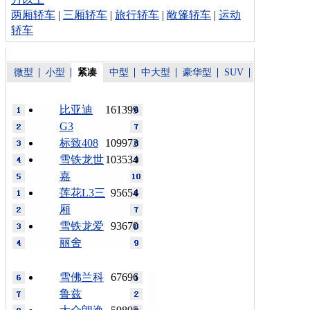
两厢轿车
|
三厢轿车
|
旅行轿车
|
敞篷轿车
|
运动
轿车
微型
小型
紧凑
中型
中大型
豪华型
SUV
比亚迪
161399
G3
标致408
109973
雪铁龙世
103534
嘉
莲花L3三
95654
厢
雪铁龙爱
93670
丽舍
雪佛兰科
67696
鲁兹