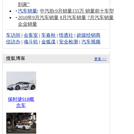
到家”
汽车销量
|
中汽协:9月销量155万 销量前十车型
2010年9月汽车销量
8月汽车销量
7月汽车销量
企业销量
车访间
|
会客室
|
车春秋
|
悟透社
|
超级经销商
信访办
|
魂斗轮
|
金狐谍
|
安全检测
|
汽车视频
更多 >>
保时捷918概
念车