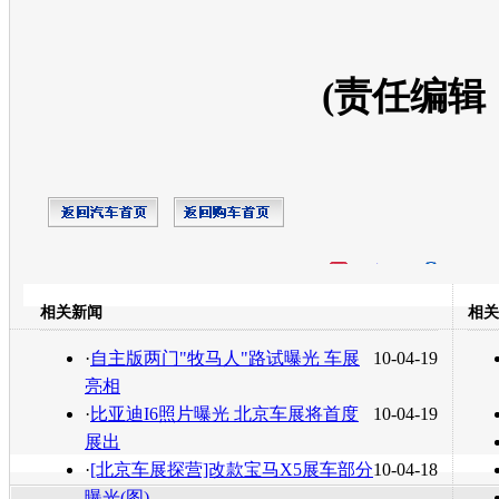
(责任编辑
开心网
人人网
豆瓣
相关新闻
相关
转发至：
·
自主版两门"牧马人"路试曝光 车展
10-04-19
亮相
·
比亚迪I6照片曝光 北京车展将首度
10-04-19
展出
·
[北京车展探营]改款宝马X5展车部分
10-04-18
曝光(图)