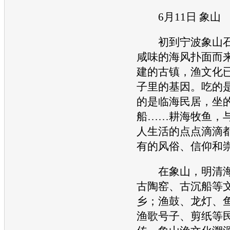
6月11日 象山
初到宁波象山石
咸味的海风扑面而
建的古镇，渔文化
子里的基因。吃的
的是临海民居，坐
船……耕海牧鱼，
人生活的点点滴滴
有的风俗、信仰和
在象山，明清海
古陶窑、古沉船等
乡；渔鼓、龙灯、
渔歌号子、剪纸等