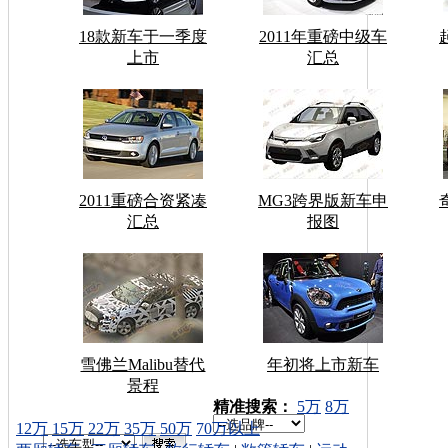
18款新车于一季度
2011年重磅中级车
上市
汇总
2011重磅合资紧凑
MG3跨界版新车申
汇总
报图
雪佛兰Malibu替代
年初将上市新车
景程
车型搜索：
精准搜索：
5万
8万
12万
15万
22万
35万
50万
70万以上