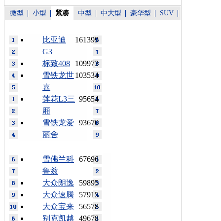
微型
小型
紧凑
中型
中大型
豪华型
SUV
比亚迪
161399
G3
标致408
109973
雪铁龙世
103534
嘉
莲花L3三
95654
厢
雪铁龙爱
93670
丽舍
雪佛兰科
67696
鲁兹
大众朗逸
59895
大众速腾
57915
大众宝来
56578
别克凯越
49678