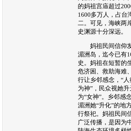
的妈祖宫庙超过20
1600多万人，占
二。可见，海峡两
史渊源十分深远。
妈祖民间信仰发
湄洲岛，迄今已有1
史。妈祖在短暂的
危济困、救助海难
行让乡邻感念，“人
为神”，民众视她升
为“女神”。乡邻感
湄洲她“升化”的地
行祭祀。妈祖民间
广泛传播，是因为
陆海生态环境多样