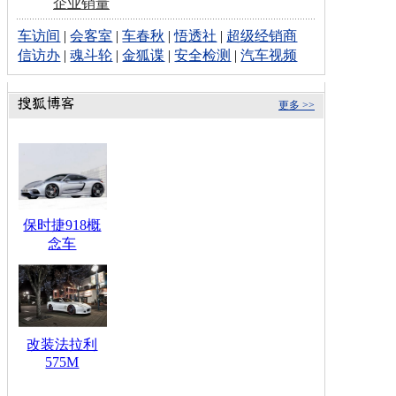
企业销量
车访间
|
会客室
|
车春秋
|
悟透社
|
超级经销商
信访办
|
魂斗轮
|
金狐谍
|
安全检测
|
汽车视频
更多 >>
保时捷918概
念车
改装法拉利
575M