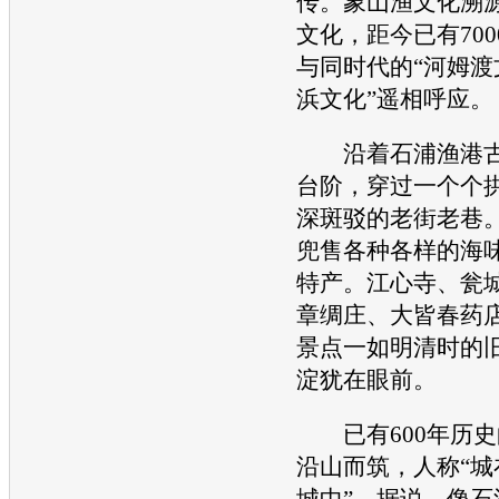
传。象山渔文化溯
文化，距今已有70
与同时代的“河姆渡
浜文化”遥相呼应。
沿着石浦渔港古
台阶，穿过一个个
深斑驳的老街老巷
兜售各种各样的海
特产。江心寺、瓮
章绸庄、大皆春药
景点一如明清时的
淀犹在眼前。
已有600年历史
沿山而筑，人称“城
城中”。据说，像石