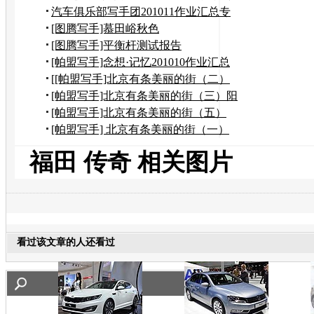
励申请
汽车俱乐部写手团201011作业汇总专
贴
[图腾写手]慕田峪秋色
[图腾写手]平衡杆测试报告
[帕盟写手]念想·记忆201010作业汇总
[[帕盟写手]北京有条美丽的街（二）
到奶奶家作客
[帕盟写手]北京有条美丽的街（三）阳
台上观望美景
[帕盟写手]北京有条美丽的街（五）
——风水宝地
[帕盟写手] 北京有条美丽的街（一）
福田 传奇 相关图片
看过该文章的人还看过