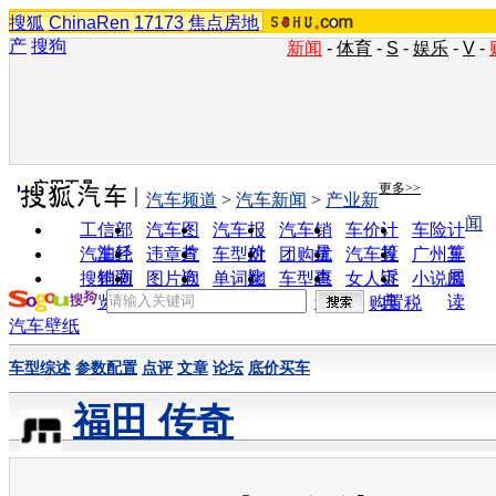
搜狐
ChinaRen
17173
焦点房地
产
搜狗
新闻
-
体育
-
S
-
娱乐
-
V
-
实用工具
更多>>
汽车频道
>
汽车新闻
>
产业新
闻
工信部
汽车图
汽车报
汽车销
车价计
车险计
油耗
片
价
量
算
算
汽车经
违章查
车型对
团购优
汽车投
广州车
销商
询
比
惠
诉
展
搜狗浏
图片欣
单词翻
车型查
女人宝
小说阅
览器
赏
译
询
典
读
购置税
汽车壁纸
车型综述
参数配置
点评
文章
论坛
底价买车
福田 传奇