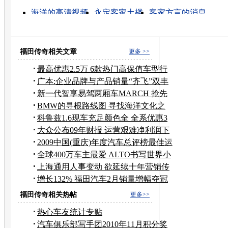
海洋的高清视频
永定客家土楼
客家方言的消息
上海长风海洋公园
客家是什么意思
永定客家土楼价
永定客家土楼票价
永定客家土楼门票
福建客家旅游
水芝澳海洋
福田传奇相关文章
更多 >>
最高优惠2.5万 6款热门高保值车型行
情
广本:企业品牌与产品销量“齐飞”双丰
收
新一代智享易驾两厢车MARCH 抢先
预定中
BMW的寻根路线图 寻找海洋文化之
祖
科鲁兹1.6现车充足颜色全 全系优惠3
千元
大众公布09年财报 运营艰难净利润下
降80%
2009中国(重庆)年度汽车总评榜最佳运
动车
全球400万车主最爱 ALTO书写世界小
车传奇
上海通用人事变动 欲延续十年营销传
奇
增长132% 福田汽车2月销量增幅夺冠
福田传奇相关热帖
更多>>
热心车友统计专贴
汽车俱乐部写手团2010年11月积分奖