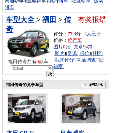
两厢轿车
|
三厢轿车
|
旅行轿车
|
敞篷轿车
|
运动
轿车
车型大全
>
福田
>
传
有奖报错
奇
评分：
77.3
分
7
人已评
价格：
停产车
图片
0
张
文章
94
篇
[
图片
][
资讯
][
报价
][
社区
]
[
我来评分
][
耗油调查
][
经
福田传奇共有
0
款车
销商
]
福田传奇的竞争车型