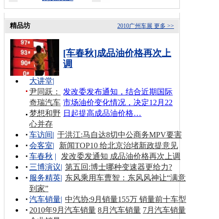
精品坊
2010广州车展
更多 >>
[车春秋]成品油价格再次上
调
大讲堂
|
尹同跃：
发改委发布通知，结合近期国际
奇瑞汽车
市场油价变化情况，决定12月22
梦想和野
日起提高成品油价格…
心并存
车访间
|
于洪江:马自达8切中公商务MPV要害
会客室
|
新闻TOP10 给北京治堵新政提意见
车春秋
|
发改委发通知 成品油价格再次上调
三博演议
|
第五回:博士哪种变速器更给力?
服务精英
|
东风乘用车曹智：东风风神让“满意
到家”
汽车销量
|
中汽协:9月销量155万 销量前十车型
2010年9月汽车销量
8月汽车销量
7月汽车销量