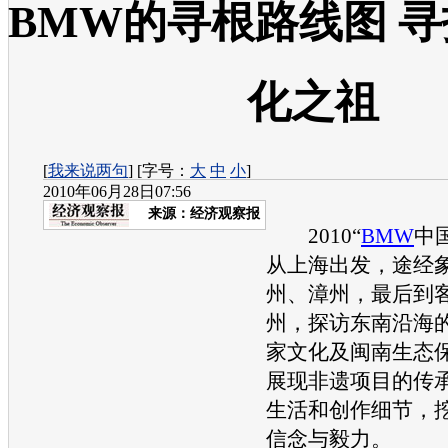
BMW的寻根路线图 
化之祖
[
我来说两句
] [字号：
大
中
小
]
2010年06月28日07:56
来源：
经济观察报
2010“
BMW
中
从上海出发，途经
州、漳州，最后到
州，探访东南沿海
家文化及闽南生态
展现非遗项目的传
生活和创作细节，
信念与毅力。