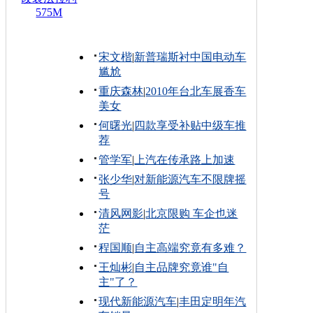
575M
宋文楷
|
新普瑞斯衬中国电动车
尴尬
重庆森林
|
2010年台北车展香车
美女
何曙光
|
四款享受补贴中级车推
荐
管学军
|
上汽在传承路上加速
张少华
|
对新能源汽车不限牌摇
号
清风网影
|
北京限购 车企也迷
茫
程国顺
|
自主高端究竟有多难？
王灿彬
|
自主品牌究竟谁"自
主"了？
现代新能源汽车
|
丰田定明年汽