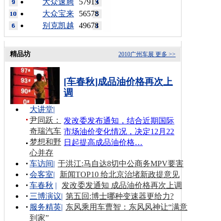
大众速腾
57915
大众宝来
56578
别克凯越
49678
精品坊
2010广州车展
更多 >>
[车春秋]成品油价格再次上
调
大讲堂
|
尹同跃：
发改委发布通知，结合近期国际
奇瑞汽车
市场油价变化情况，决定12月22
梦想和野
日起提高成品油价格…
心并存
车访间
|
于洪江:马自达8切中公商务MPV要害
会客室
|
新闻TOP10 给北京治堵新政提意见
车春秋
|
发改委发通知 成品油价格再次上调
三博演议
|
第五回:博士哪种变速器更给力?
服务精英
|
东风乘用车曹智：东风风神让“满意
到家”