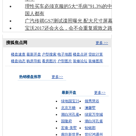
理性买车必须克服的5大“毛病”91.3%的中
国人都有
广汽传祺GS7测试谍照曝光 配大尺寸屏幕
宝沃2017还会火么，会不会重复观致之路
搜狐焦点网
更多 >>
楼盘速查
最新开盘
户型搜索
电子地图
楼盘点评
贷款计算
楼盘动态
购房导航
看房图片
户型图片
装修论坛
装修图库
热销楼盘推荐
更多>>
最新开盘
更多>>
绿地国宝21
领秀慧谷
北京方糖
澜馨墅
潮白河孔雀
绿宸万华城
国隆府
潮白河孔雀
宏泰·美墅
铂铭郡
廊坊新世界
世纪鸿通州