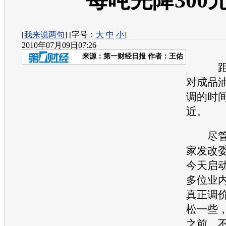
每吨先降300
[
我来说两句
] [字号：
大
中
小
]
2010年07月09日07:26
来源：
第一财经日报
作者：王佑
距离
对成品
调的时
近。
尽管有
家发改
今天启
多位业
真正调
松一些，
之前。