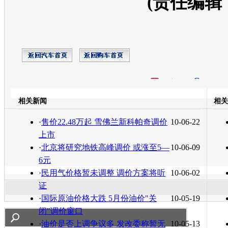
(责任编辑
开心网
人人网
豆瓣
相关新闻
相关
转发至：
·
售价22.48万起 雪佛兰新科帕奇调价
10-06-22
上市
·
北京将研究地铁高峰调价 或涨至5—
10-06-09
6元
·
民用气价格暂未调整 调价方案将听
10-06-02
证
·
国际原油价格大跌 5月份油价"关
10-05-19
闭"调价窗口
·
油价是否上调争议多 发改委称暂无
10-05-13