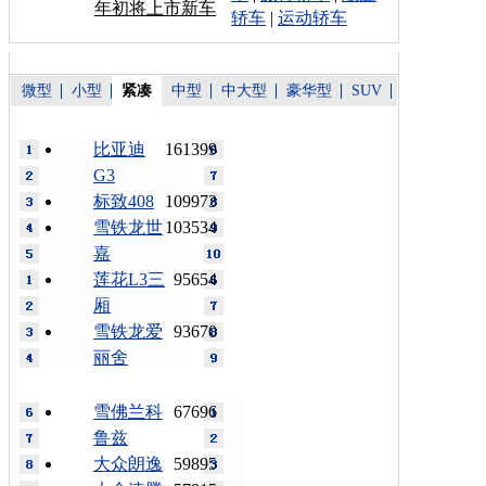
年初将上市新车
轿车
|
运动轿车
微型
小型
紧凑
中型
中大型
豪华型
SUV
比亚迪
161399
G3
标致408
109973
雪铁龙世
103534
嘉
莲花L3三
95654
厢
雪铁龙爱
93670
丽舍
雪佛兰科
67696
鲁兹
大众朗逸
59895