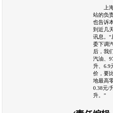
上海一
站的负
也告诉
到近几
讯息。“
委下调
后，我们
汽油
、9
升、6.
价，要
地最高
0.38元/
升。”