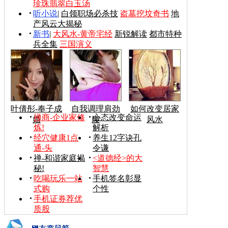
珍珠翡翠白玉汤
听小说
|
白领职场必杀技
盗墓挖坟奇书
地
产风云大揭秘
新书
|
大风水-黄帝宅经
新锐解读
都市特种
兵全集
三国演义
叶倩彤-奉子成
自我调理肩劲
如何改变居家
禅商-企业家修
心态改变命运
婚
腰
风水
炼!
解析
经穴健康1点
养生12字诀孔
通-头
令谦
禅-和谐家庭揭
<道德经>的大
秘!
智慧
吃喝玩乐一站
手机签名彰显
式购
个性
手机证券荐优
质股