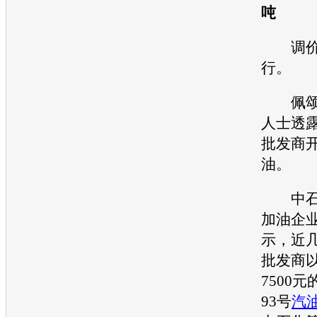
吨
调价未
行。
佩颂石
人士透
批发商
油。
中石油
加油企
示，近
批发商以
7500
93号
汽