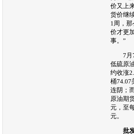
价又上
货价继
1周，
价
才更
事。”
7月7
低硫原
约收涨2
桶74.
连阴；
原油期货
元，至每
元。
批发商