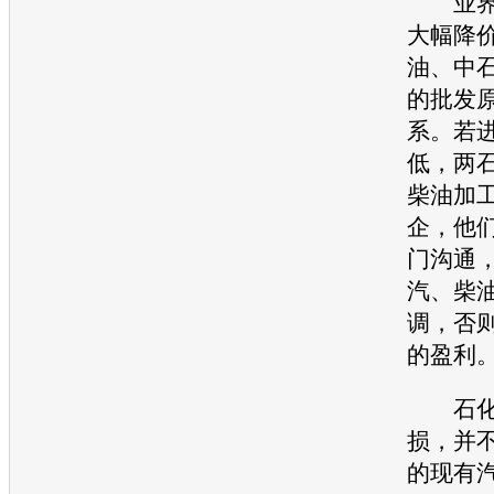
业界分
大幅降
油、中
的批发
系。若
低，两
柴油加
企，他
门沟通
汽、柴
调，否
的盈利
石化公
损，并
的现有