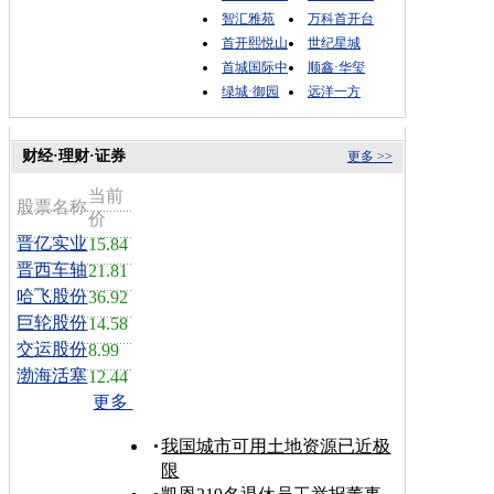
智汇雅苑
万科首开台
首开熙悦山
世纪星城
首城国际中
顺鑫·华玺
绿城·御园
远洋一方
财经·理财·证券
更多 >>
当前
股票名称
价
晋亿实业
15.84
晋西车轴
21.81
哈飞股份
36.92
巨轮股份
14.58
交运股份
8.99
渤海活塞
12.44
更多
我国城市可用土地资源已近极
限