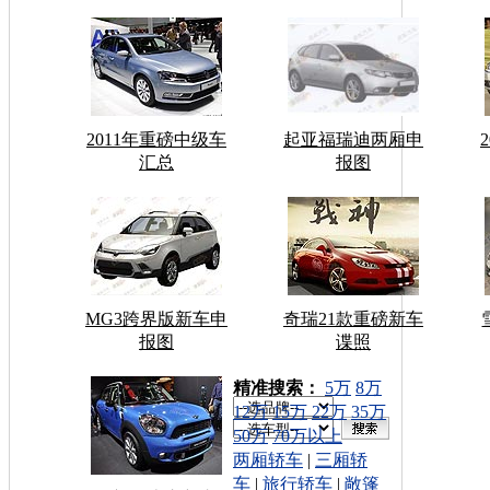
2011年重磅中级车
起亚福瑞迪两厢申
汇总
报图
MG3跨界版新车申
奇瑞21款重磅新车
报图
谍照
车型搜索：
精准搜索：
5万
8万
12万
15万
22万
35万
50万
70万以上
两厢轿车
|
三厢轿
车
|
旅行轿车
|
敞篷