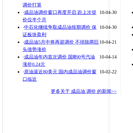
调价打算
·
成品油调价窗口再度开启 距上次提
10-04-30
价仅半个月
·
中石化继续争取成品油按期调价 保
10-04-30
证板块盈利
·
成品油5月中将再迎调价 不排除两巨
10-04-21
头借势涨价
·
成品油年内首次调价 国Ⅲ90号汽油
10-04-14
涨价0.24元
·
原油逼近80美元 国内成品油调价窗
10-02-22
口临近
更多关于
成品油 调价
的新闻>>