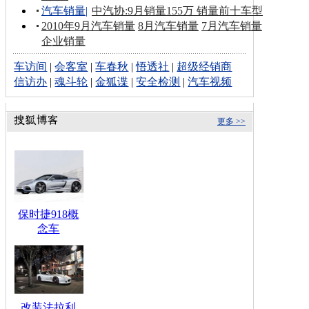
汽车销量
|
中汽协:9月销量155万 销量前十车型
2010年9月汽车销量
8月汽车销量
7月汽车销量
企业销量
车访间
|
会客室
|
车春秋
|
悟透社
|
超级经销商
信访办
|
魂斗轮
|
金狐谍
|
安全检测
|
汽车视频
更多 >>
保时捷918概
念车
改装法拉利