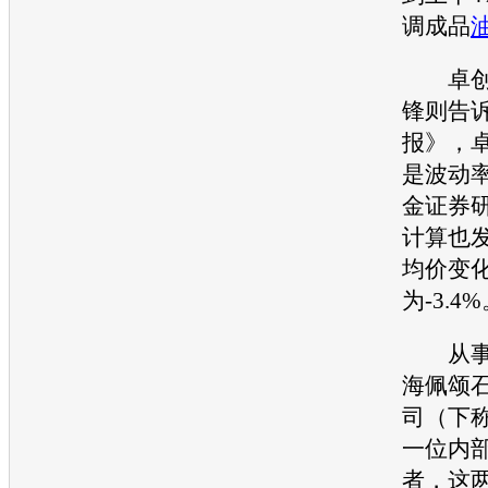
调成品
卓创资
锋则告
报》，
是波动率
金证券
计算也
均价变
为-3.4
从事批
海佩颂
司（下称
一位内
者，这