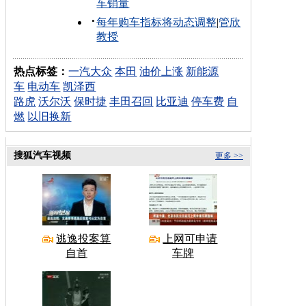
车销量
每年购车指标将动态调整
|
管欣
教授
热点标签：
一汽大众
本田
油价上涨
新能源
车
电动车
凯泽西
路虎
沃尔沃
保时捷
丰田召回
比亚迪
停车费
自
燃
以旧换新
搜狐汽车视频
更多 >>
逃逸投案算
上网可申请
自首
车牌