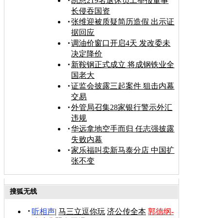
凯恩219名退休员工举报董事
长侵吞国资
张维迎被质疑简历造假 出示证
据回应
调油价窗口开启4天 发改委未
决定降价
新鞍钢正式成立 将成钢铁业全
国老大
证监会披露三起案件 狙击内幕
交易
外管局召集28家银行警示外汇
违规
华远拿地空手而归 任志强披露
失败内幕
家乐福叫卖新马泰分店 中国扩
张不变
搜狐无线
听相声
|
马三立逗你玩
济公传全本
郭德纲-