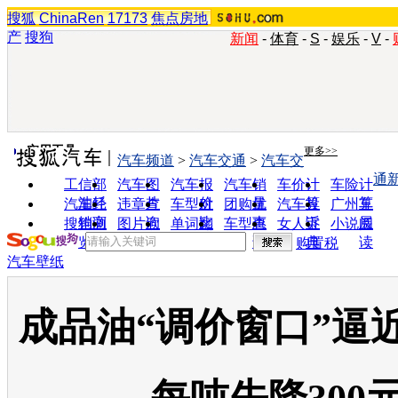
搜狐
ChinaRen
17173
焦点房地
产
搜狗
新闻
-
体育
-
S
-
娱乐
-
V
-
实用工具
更多>>
汽车频道
>
汽车交通
>
汽车交
通
工信部
汽车图
汽车报
汽车销
车价计
车险计
油耗
片
价
量
算
算
汽车经
违章查
车型对
团购优
汽车投
广州车
销商
询
比
惠
诉
展
搜狗浏
图片欣
单词翻
车型查
女人宝
小说阅
览器
赏
译
询
典
读
购置税
汽车壁纸
成品油“调价窗口”逼