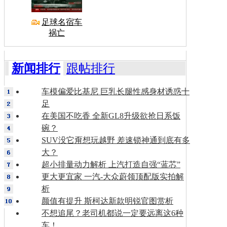
足球名宿车
祸亡
新闻排行
跟帖排行
车模偏爱比基尼 巨乳长腿性感身材诱惑十
足
在美国不吃香 全新GL8升级欲抢日系饭
碗？
SUV没它甭想玩越野 差速锁神通到底有多
大？
超小排量动力解析 上汽打造自强“蓝芯”
更大更宜家 一汽-大众蔚领顶配版实拍解
析
颜值有提升 斯柯达新款明锐官图赏析
不想追尾？老司机都说一定要远离这6种
车！