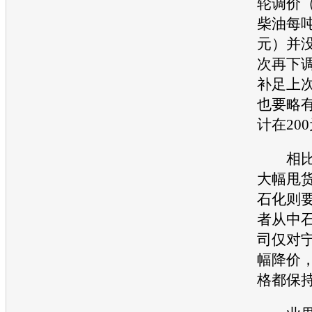
轮调价（
柴油每吨
元）并
次再下
补足上
也要略
计在20
相比社
大幅甩
石化则
者从中
司仅对
幅降价
格都保