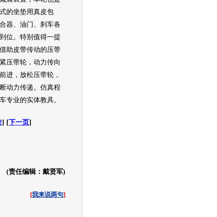
式的坐垫用真皮包
合器、油门、刹车各
到位。特别值得一提
借助皮带传动的压带
紧压带轮，动力传向
前进，放松压带轮，
断动力传递。仿真程
车专业的实体教具。
2
] [
下一页
]
(责任编辑：戴贤军)
[
我来说两句
]