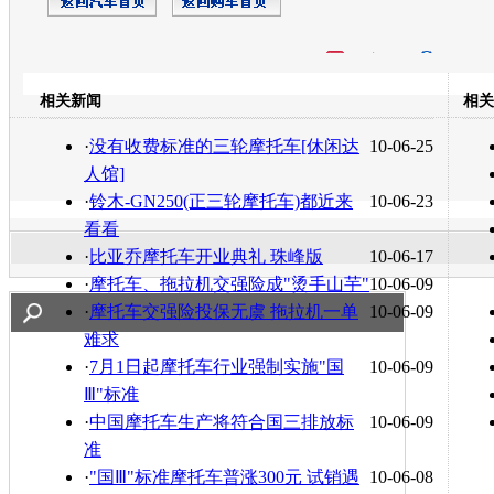
开心网
人人网
豆瓣
相关新闻
相关
转发至：
·
没有收费标准的三轮摩托车[休闲达
10-06-25
人馆]
·
铃木-GN250(正三轮摩托车)都近来
10-06-23
看看
·
比亚乔摩托车开业典礼 珠峰版
10-06-17
·
摩托车、拖拉机交强险成"烫手山芋"
10-06-09
·
摩托车交强险投保无虞 拖拉机一单
10-06-09
难求
·
7月1日起摩托车行业强制实施"国
10-06-09
Ⅲ"标准
·
中国摩托车生产将符合国三排放标
10-06-09
准
·
"国Ⅲ"标准摩托车普涨300元 试销遇
10-06-08