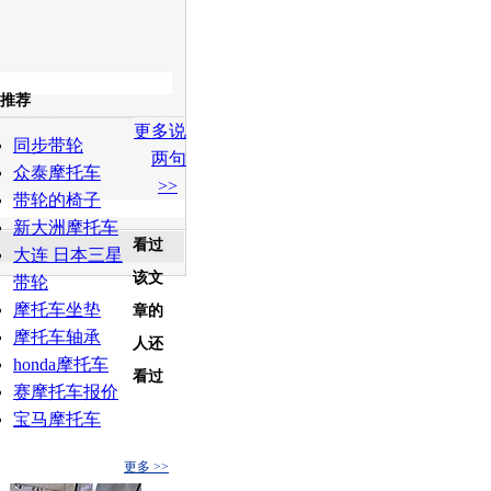
收起
推荐
更多说
白社会
百度i贴吧
同步带轮
两句
众泰摩托车
>>
带轮的椅子
新大洲摩托车
看过
大连 日本三星
该文
带轮
摩托车坐垫
章的
摩托车轴承
人还
honda摩托车
看过
赛摩托车报价
宝马摩托车
更多 >>