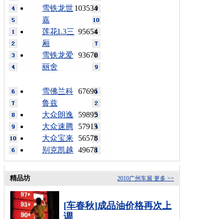
雪铁龙世
103534
嘉
莲花L3三
95654
厢
雪铁龙爱
93670
丽舍
雪佛兰科
67696
鲁兹
大众朗逸
59895
大众速腾
57915
大众宝来
56578
别克凯越
49678
精品坊
2010广州车展
更多 >>
[车春秋]成品油价格再次上
调