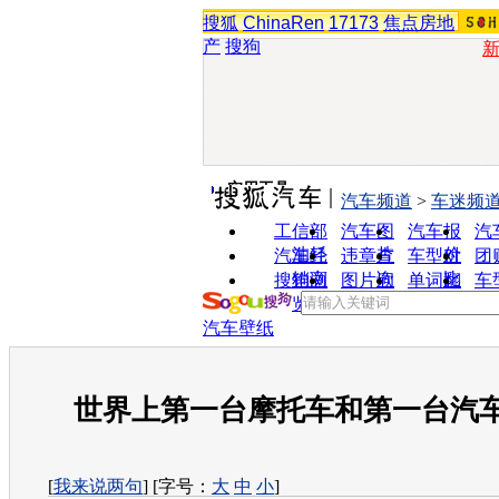
搜狐
ChinaRen
17173
焦点房地
产
搜狗
实用工具
汽车频道
>
车迷频
工信部
汽车图
汽车报
汽
油耗
片
价
汽车经
违章查
车型对
团
销商
询
比
搜狗浏
图片欣
单词翻
车
览器
赏
译
汽车壁纸
世界上第一台摩托车和第一台汽
[
我来说两句
] [字号：
大
中
小
]