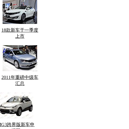
18款新车于一季度
上市
2011年重磅中级车
汇总
MG3跨界版新车申