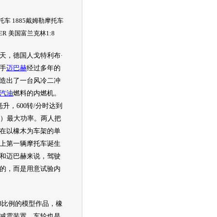
车 1885戴姆勒摩托车
MLER 美国富兰克林1:8
天，德国人戈特利布·
手
迈巴赫
经过多年的
造出了一台风冷二冲
汽油
燃料的内燃机。
毫升，600转/分时达到
.5匹）最大功率。两人把
在以橡木为车架的单
上第一辆摩托车诞生
和
迈巴赫
来说，驾驶
的，而是用意试验内
8比例的模型作品，橡
减震装置，车轮也是