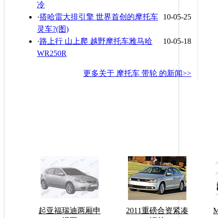
冷
·
搭哈雷大排引擎 世界首创的摩托车
10-05-25
灵车?(图)
·
路上行 山上爬 越野摩托车雅马哈
10-05-18
WR250R
更多关于
摩托车 带轮
的新闻>>
起亚福瑞迪两厢申
2011重磅合资紧凑