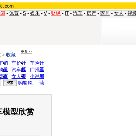
新闻
-
体育
-
S
-
娱乐
-
V
-
财经
-
IT
-
汽车
-
房产
-
家居
-
女人
-
视
更多>>
道
>
收藏
车销
车价计
车险计
量
算
算
购优
汽车投
广州车
惠
诉
展
型查
女人宝
小说阅
询
典
读
购置税
车模型欣赏