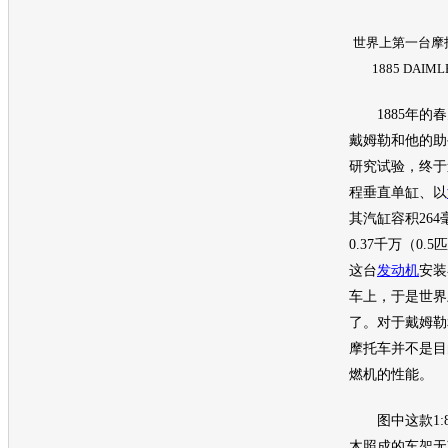
世界上第一台摩托
1885 DAI
1885年的春
戴姆勒和他的助
研究试验，终于
程垂直单缸、以
其汽缸容积264
0.37千万（0
这台
发动机
安装
车上，于是世界
了。对于戴姆勒
摩托车并不是目
燃机的性能。
图中这款1:
木照成的车架无