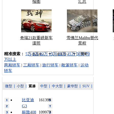
报图
汇总
奇瑞21款重磅新车
雪佛兰Malibu替代
谍照
景程
车型搜索：
精准搜索：
5万
8万
12万
15万
22万
35万
50万
70
万以上
两厢轿车
|
三厢轿车
|
旅行轿车
|
敞篷轿车
|
运动
轿车
微型
小型
紧凑
中型
中大型
豪华型
SUV
比亚迪
161399
G3
标致408
109973