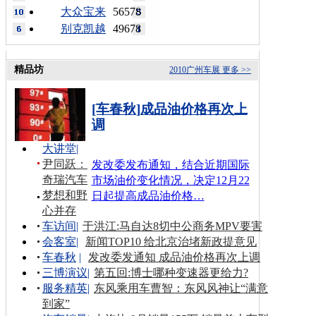
大众宝来
56578
别克凯越
49678
精品坊
2010广州车展
更多 >>
[车春秋]成品油价格再次上
调
大讲堂
|
尹同跃：
发改委发布通知，结合近期国际
奇瑞汽车
市场油价变化情况，决定12月22
梦想和野
日起提高成品油价格…
心并存
车访间
|
于洪江:马自达8切中公商务MPV要害
会客室
|
新闻TOP10 给北京治堵新政提意见
车春秋
|
发改委发通知 成品油价格再次上调
三博演议
|
第五回:博士哪种变速器更给力?
服务精英
|
东风乘用车曹智：东风风神让“满意
到家”