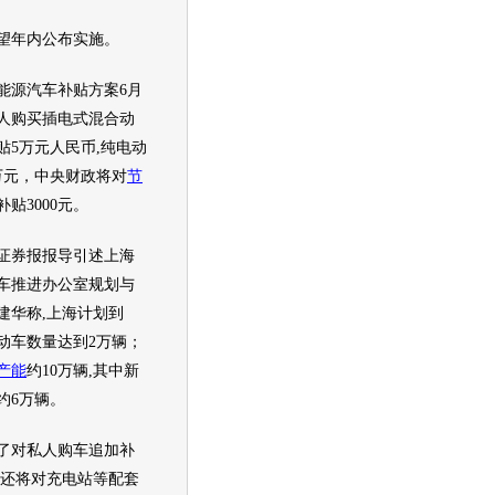
望年内公布实施。
能源
汽车补贴方案6月
人购买插电式混合动
贴5万元人民币,纯
电动
万元，中央财政将对
节
贴3000元。
券报报导引述上海
车推进办公室规划与
建华称,上海计划到
动车
数量达到2万辆；
产能
约10万辆,其中
新
约6万辆。
对私人购车追加补
海还将对充电站等配套