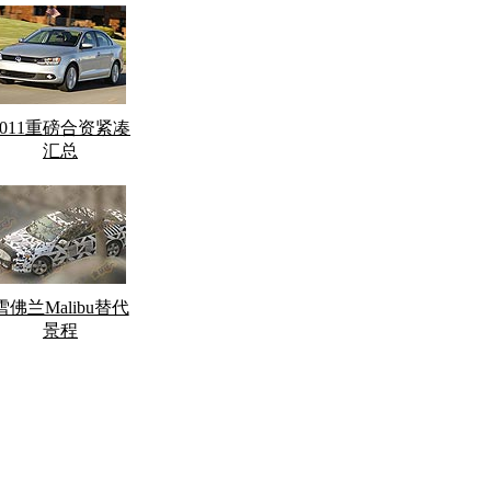
2011重磅合资紧凑
汇总
雪佛兰Malibu替代
景程