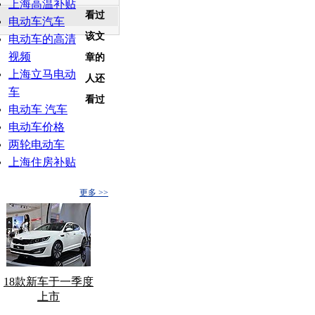
上海高温补贴
看过
电动车汽车
该文
电动车的高清
视频
章的
上海立马电动
人还
车
看过
电动车 汽车
电动车价格
两轮电动车
上海住房补贴
更多 >>
18款新车于一季度
上市