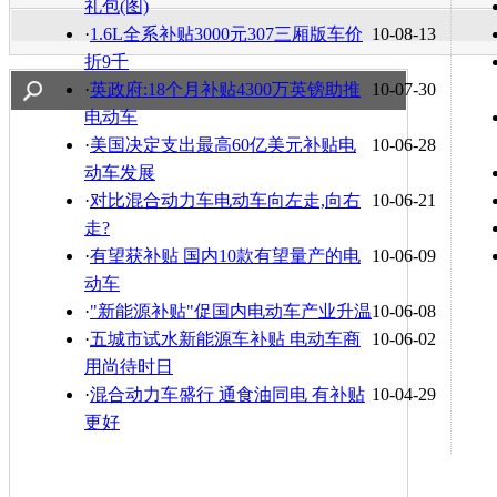
礼包(图)
·
1.6L全系补贴3000元307三厢版车价
10-08-13
折9千
·
英政府:18个月补贴4300万英镑助推
10-07-30
电动车
·
美国决定支出最高60亿美元补贴电
10-06-28
动车发展
·
对比混合动力车电动车向左走,向右
10-06-21
走?
·
有望获补贴 国内10款有望量产的电
10-06-09
动车
·
"新能源补贴"促国内电动车产业升温
10-06-08
·
五城市试水新能源车补贴 电动车商
10-06-02
用尚待时日
·
混合动力车盛行 通食油同电 有补贴
10-04-29
更好