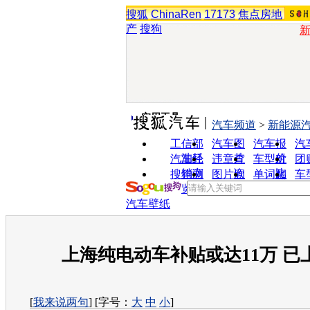
搜狐
ChinaRen
17173
焦点房地
产
搜狗
实用工具
汽车频道
>
新能源
工信部
汽车图
汽车报
汽
油耗
片
价
汽车经
违章查
车型对
团
销商
询
比
搜狗浏
图片欣
单词翻
车
览器
赏
译
汽车壁纸
上海纯电动车补贴或达11万 已
[
我来说两句
] [字号：
大
中
小
]