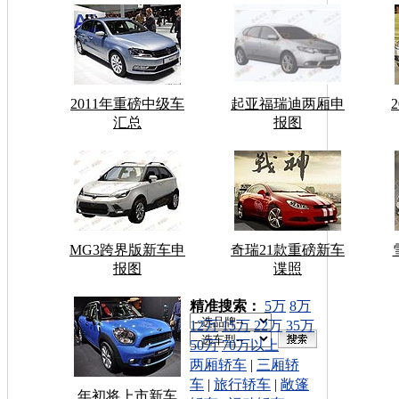
2011年重磅中级车
起亚福瑞迪两厢申
汇总
报图
MG3跨界版新车申
奇瑞21款重磅新车
报图
谍照
车型搜索：
精准搜索：
5万
8万
12万
15万
22万
35万
50万
70万以上
两厢轿车
|
三厢轿
车
|
旅行轿车
|
敞篷
年初将上市新车