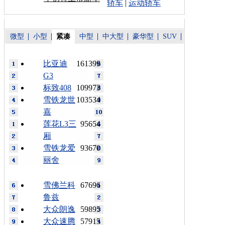
轿车
|
运动轿车
微型
小型
紧凑
中型
中大型
豪华型
SUV
比亚迪
161399
G3
标致408
109973
雪铁龙世
103534
嘉
莲花L3三
95654
厢
雪铁龙爱
93670
丽舍
雪佛兰科
67696
鲁兹
大众朗逸
59895
大众速腾
57915