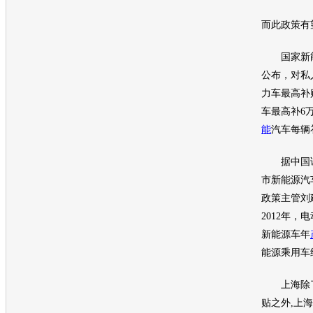
而此政策有
国家
新
公布，对私
力车最高补
车
最高补6
能
汽车每辆补
据中国证
市
新能源
汽
政策主管刘
2012年，
电
新能源
车年
能源
乘用车
上海除了
贴之外,上