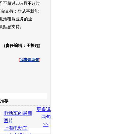
予不超过20%且不超过
的资金支持；对从事
新能
电池租赁业务的企
款贴息支持。
(责任编辑：王振超)
[
我来说两句
]
收起
推荐
更多说
白社会
百度i贴吧
电动车的最新
两句
图片
>>
上海电动车