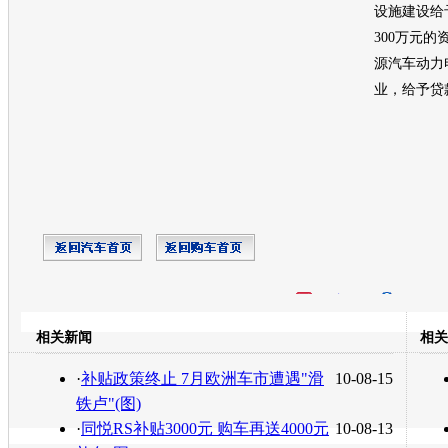
设施建设给
300万元
源
汽车动力
业，给予贷
开心网
人人网
豆瓣
相关新闻
相关
转发至：
·
补贴政策终止 7月欧洲车市遭遇"滑
10-08-15
铁卢"(图)
·
同悦RS补贴3000元 购车再送4000元
10-08-13