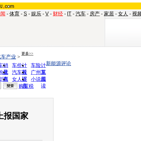
新闻
-
体育
-
S
-
娱乐
-
V
-
财经
-
IT
-
汽车
-
房产
-
家居
-
女人
-
视
更多>>
汽车产业
>
新能源评论
车销
车价计
车险计
量
算
算
购优
汽车投
广州车
惠
诉
展
型查
女人宝
小说阅
询
典
读
购置税
上报国家