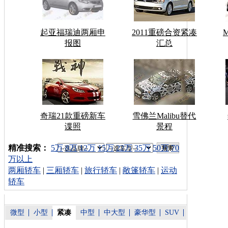
起亚福瑞迪两厢申
2011重磅合资紧凑
报图
汇总
奇瑞21款重磅新车
雪佛兰Malibu替代
谍照
景程
车型搜索：
精准搜索：
5万
8万
12万
15万
22万
35万
50万
70
万以上
两厢轿车
|
三厢轿车
|
旅行轿车
|
敞篷轿车
|
运动
轿车
微型
小型
紧凑
中型
中大型
豪华型
SUV