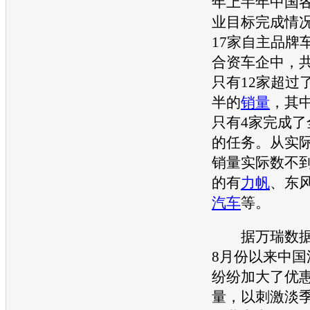
年上半年中国
业目标完成情
17家自主品牌
合资车企中，共
只有12家超过
半的
销量
，其
只有4家完成了
的任务。从实
销量
实际数不到
的有
力帆
、东
汽车
等。
据万瑞数据
8月份以来中国
纷纷加大了优
量
，以刺激淡