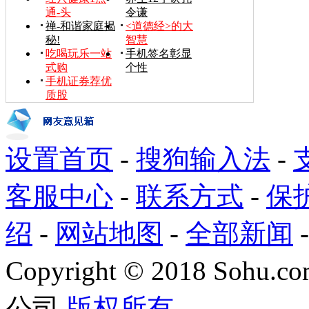
通-头
令谦
禅-和谐家庭揭
<道德经>的大
秘!
智慧
吃喝玩乐一站
手机签名彰显
式购
个性
手机证券荐优
质股
设置首页
-
搜狗输入法
-
客服中心
-
联系方式
-
保
绍
-
网站地图
-
全部新闻
Copyright
©
2018 Sohu.com
公司
版权所有