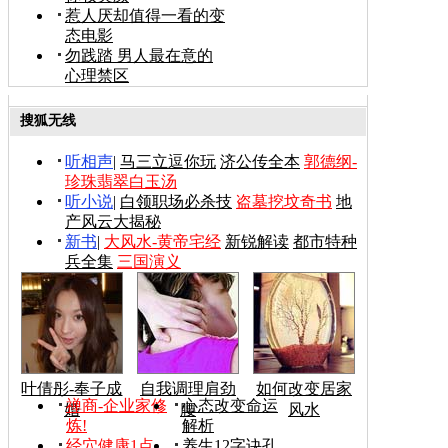
惹人厌却值得一看的变
态电影
勿践踏 男人最在意的
心理禁区
搜狐无线
听相声
|
马三立逗你玩
济公传全本
郭德纲-
珍珠翡翠白玉汤
听小说
|
白领职场必杀技
盗墓挖坟奇书
地
产风云大揭秘
新书
|
大风水-黄帝宅经
新锐解读
都市特种
兵全集
三国演义
叶倩彤-奉子成
自我调理肩劲
如何改变居家
禅商-企业家修
心态改变命运
婚
腰
风水
炼!
解析
经穴健康1点
养生12字诀孔