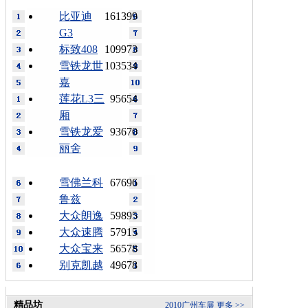
比亚迪
161399
G3
标致408
109973
雪铁龙世
103534
嘉
莲花L3三
95654
厢
雪铁龙爱
93670
丽舍
雪佛兰科
67696
鲁兹
大众朗逸
59895
大众速腾
57915
大众宝来
56578
别克凯越
49678
精品坊
2010广州车展
更多 >>