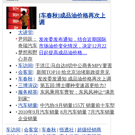
[车春秋]成品油价格再次上
调
大讲堂
|
尹同跃：
发改委发布通知，结合近期国际
奇瑞汽车
市场油价变化情况，决定12月22
梦想和野
日起提高成品油价格…
心并存
车访间
|
于洪江:马自达8切中公商务MPV要害
会客室
|
新闻TOP10 给北京治堵新政提意见
车春秋
|
发改委发通知 成品油价格再次上调
三博演议
|
第五回:博士哪种变速器更给力?
服务精英
|
东风乘用车曹智：东风风神让“满意
到家”
汽车销量
|
中汽协:9月销量155万 销量前十车型
2010年9月汽车销量
8月汽车销量
7月汽车销量
企业销量
车访间
|
会客室
|
车春秋
|
悟透社
|
超级经销商