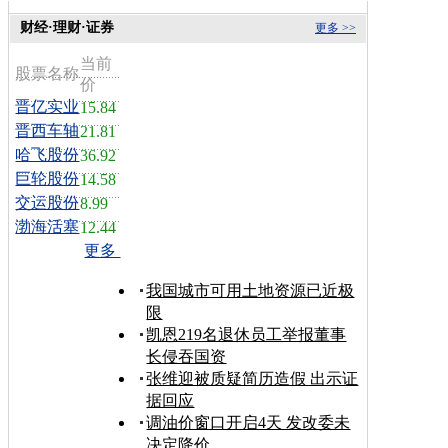
财经·理财·证券
更多 >>
当前
股票名称
价
晋亿实业
15.84
晋西车轴
21.81
哈飞股份
36.92
巨轮股份
14.58
交运股份
8.99
渤海活塞
12.44
更多
我国城市可用土地资源已近极
限
凯恩219名退休员工举报董事
长侵吞国资
张维迎被质疑简历造假 出示证
据回应
调油价窗口开启4天 发改委未
决定降价