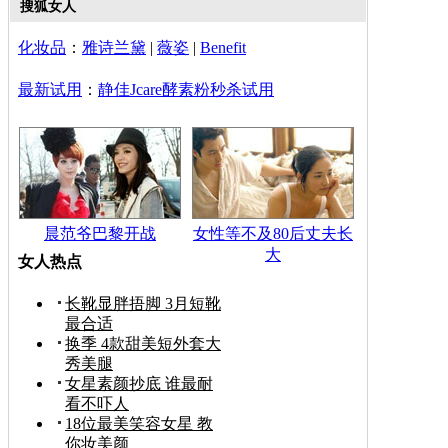
搜狐女人
化妆品
：
雅诗兰黛
|
薇姿
|
Benefit
最新试用
：
静佳Jcare酵素粉秒杀试用
晨范爷巴黎开战
女性等不及80后丈夫长
大
女人热点
长靴显胖捂脚 3月短靴
最合适
换季 4款甜美短外套大
秀美腿
女星素颜抄底 谁最耐
看不吓人
18位最美笑容女星 教
你妆美颜