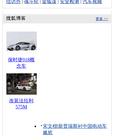
信访办
|
魂斗轮
|
金狐谍
|
安全检测
|
汽车视频
更多 >>
保时捷918概
念车
改装法拉利
575M
宋文楷
|
新普瑞斯衬中国电动车
尴尬