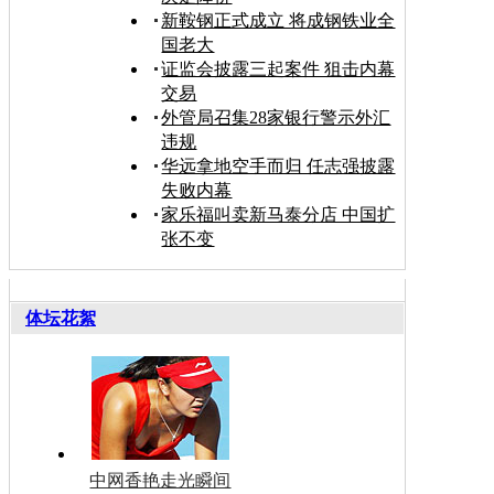
新鞍钢正式成立 将成钢铁业全
国老大
证监会披露三起案件 狙击内幕
交易
外管局召集28家银行警示外汇
违规
华远拿地空手而归 任志强披露
失败内幕
家乐福叫卖新马泰分店 中国扩
张不变
体坛花絮
中网香艳走光瞬间