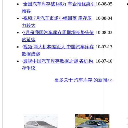
·
全国汽车库存破146万 车企推优惠引
10-08-05
顾客
·
视频:7月汽车市场小幅回落 库存压
10-08-04
力较大
·
7月份我国汽车库存周期增长势头依
10-08-03
然延续
·
视频:两大机构差距大 中国汽车库存
10-07-13
数据成谜
·
透视中国汽车库存数据之谜 各机构
10-07-10
存争议
更多关于
汽车库存
的新闻>>