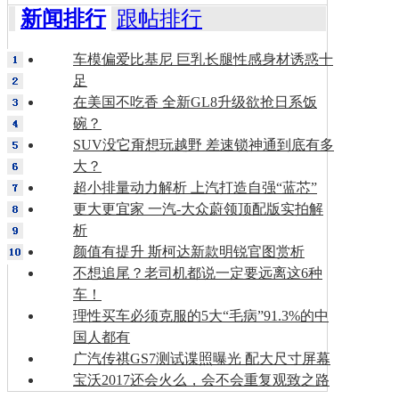
新闻排行
跟帖排行
车模偏爱比基尼 巨乳长腿性感身材诱惑十
足
在美国不吃香 全新GL8升级欲抢日系饭
碗？
SUV没它甭想玩越野 差速锁神通到底有多
大？
超小排量动力解析 上汽打造自强“蓝芯”
更大更宜家 一汽-大众蔚领顶配版实拍解
析
颜值有提升 斯柯达新款明锐官图赏析
不想追尾？老司机都说一定要远离这6种
车！
理性买车必须克服的5大“毛病”91.3%的中
国人都有
广汽传祺GS7测试谍照曝光 配大尺寸屏幕
宝沃2017还会火么，会不会重复观致之路