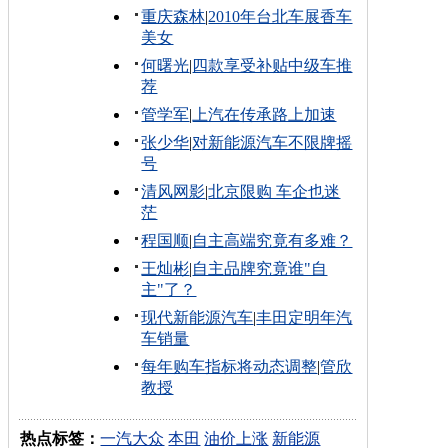
重庆森林
|
2010年台北车展香车
美女
何曙光
|
四款享受补贴中级车推
荐
管学军
|
上汽在传承路上加速
张少华
|
对新能源汽车不限牌摇
号
清风网影
|
北京限购 车企也迷
茫
程国顺
|
自主高端究竟有多难？
王灿彬
|
自主品牌究竟谁"自
主"了？
现代新能源汽车
|
丰田定明年汽
车销量
每年购车指标将动态调整
|
管欣
教授
热点标签：
一汽大众
本田
油价上涨
新能源