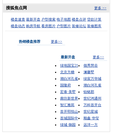
搜狐焦点网
更多 >>
楼盘速查
最新开盘
户型搜索
电子地图
楼盘点评
贷款计算
楼盘动态
购房导航
看房图片
户型图片
装修论坛
装修图库
热销楼盘推荐
更多>>
最新开盘
更多>>
绿地国宝21
领秀慧谷
北京方糖
澜馨墅
潮白河孔雀
绿宸万华城
国隆府
潮白河孔雀
宏泰·美墅
铂铭郡
廊坊新世界
世纪鸿通州
智汇雅苑
万科首开台
首开熙悦山
世纪星城
首城国际中
顺鑫·华玺
绿城·御园
远洋一方