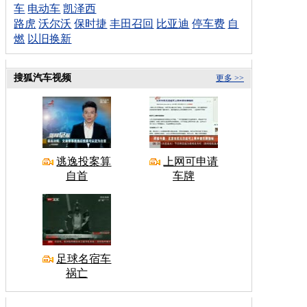
车
电动车
凯泽西
路虎
沃尔沃
保时捷
丰田召回
比亚迪
停车费
自
燃
以旧换新
搜狐汽车视频
更多 >>
逃逸投案算
上网可申请
自首
车牌
足球名宿车
祸亡