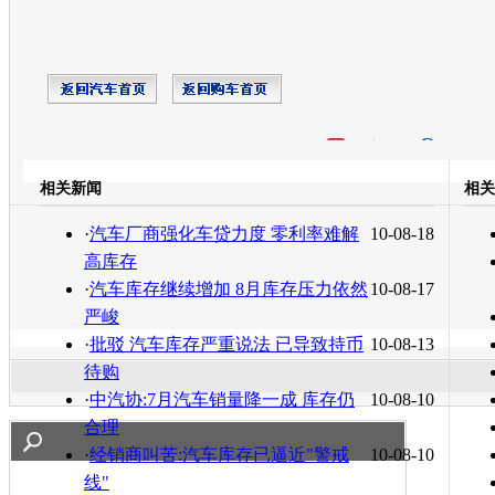
开心网
人人网
豆瓣
相关新闻
相关
转发至：
·
汽车厂商强化车贷力度 零利率难解
10-08-18
高库存
·
汽车库存继续增加 8月库存压力依然
10-08-17
严峻
·
批驳 汽车库存严重说法 已导致持币
10-08-13
待购
·
中汽协:7月汽车销量降一成 库存仍
10-08-10
合理
·
经销商叫苦:汽车库存已逼近"警戒
10-08-10
线"