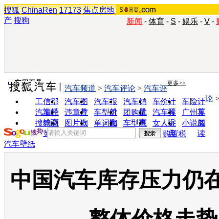
搜狐
ChinaRen
17173
焦点房地
产
搜狗
新闻
-
体育
-
S
-
娱乐
-
V
-
实用工具
更多>>
汽车频道
>
汽车评论
>
汽车评
论
工信部
汽车图
汽车报
汽车销
车价计
车险计
油耗
片
价
量
算
算
汽车经
违章查
车型对
团购优
汽车投
广州车
销商
询
比
惠
诉
展
搜狗浏
图片欣
单词翻
车型查
女人宝
小说阅
览器
赏
译
询
典
读
购置税
汽车壁纸
中国汽车库存压力仍在