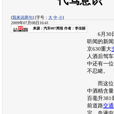
代驾意识
[
我来说两句
] [字号：
大
中
小
]
2009年07月08日16:41
来源：
汽车007周报
作者：李佳丽
6月30
听闻的新闻
京630重大
人酒后驾车
中还有一位
不忍睹。
而这位肇
中酒精含量
百毫升38
前道路
交通
定，血液中