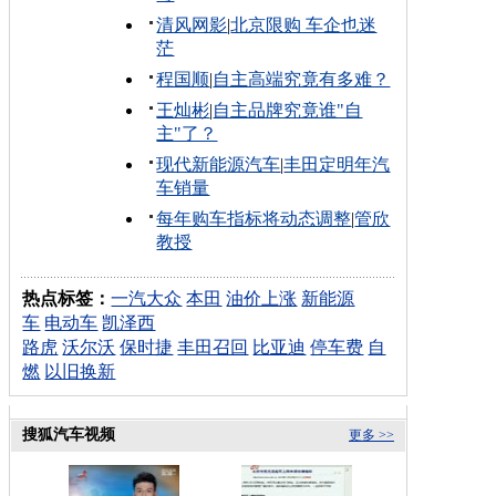
清风网影
|
北京限购 车企也迷
茫
程国顺
|
自主高端究竟有多难？
王灿彬
|
自主品牌究竟谁"自
主"了？
现代新能源汽车
|
丰田定明年汽
车销量
每年购车指标将动态调整
|
管欣
教授
热点标签：
一汽大众
本田
油价上涨
新能源
车
电动车
凯泽西
路虎
沃尔沃
保时捷
丰田召回
比亚迪
停车费
自
燃
以旧换新
搜狐汽车视频
更多 >>