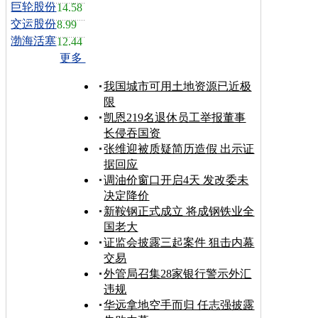
巨轮股份
14.58
交运股份
8.99
渤海活塞
12.44
更多
我国城市可用土地资源已近极
限
凯恩219名退休员工举报董事
长侵吞国资
张维迎被质疑简历造假 出示证
据回应
调油价窗口开启4天 发改委未
决定降价
新鞍钢正式成立 将成钢铁业全
国老大
证监会披露三起案件 狙击内幕
交易
外管局召集28家银行警示外汇
违规
华远拿地空手而归 任志强披露