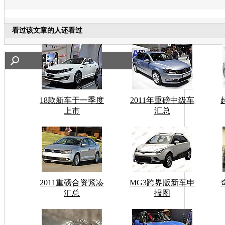
看过该文章的人还看过
18款新车于一季度
2011年重磅中级车
上市
汇总
2011重磅合资紧凑
MG3跨界版新车申
汇总
报图