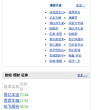
最新开盘
更多>>
绿地国宝21
领秀慧谷
北京方糖
澜馨墅
潮白河孔雀
绿宸万华城
国隆府
潮白河孔雀
宏泰·美墅
铂铭郡
廊坊新世界
世纪鸿通州
智汇雅苑
万科首开台
首开熙悦山
世纪星城
首城国际中
顺鑫·华玺
绿城·御园
远洋一方
财经·理财·证券
更多 >>
当前
股票名称
价
晋亿实业
15.84
晋西车轴
21.81
哈飞股份
36.92