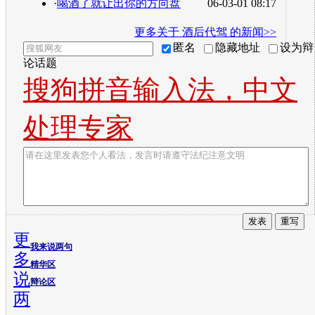
·
喝酒了就让出你的方向盘
06-03-01 08:17
更多关于
酒后代驾
的新闻>>
匿名
隐藏地址
设为辩
论话题
搜狗拼音输入法，中文
处理专家
更
我来说两句
多
精华区
说
辩论区
两