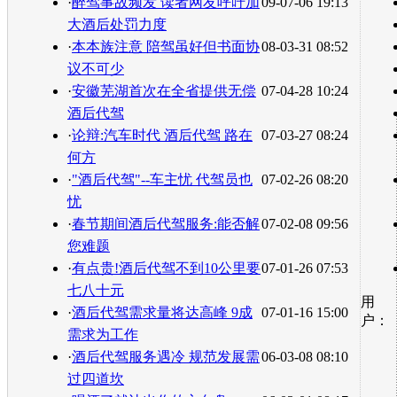
·
醉驾事故频发 读者网友呼吁加
09-07-06 19:13
大酒后处罚力度
·
本本族注意 陪驾虽好但书面协
08-03-31 08:52
议不可少
·
安徽芜湖首次在全省提供无偿
07-04-28 10:24
酒后代驾
·
论辩:汽车时代 酒后代驾 路在
07-03-27 08:24
何方
·
"酒后代驾"--车主忧 代驾员也
07-02-26 08:20
忧
·
春节期间酒后代驾服务:能否解
07-02-08 09:56
您难题
·
有点贵!酒后代驾不到10公里要
07-01-26 07:53
七八十元
用
·
酒后代驾需求量将达高峰 9成
07-01-16 15:00
户：
需求为工作
·
酒后代驾服务遇冷 规范发展需
06-03-08 08:10
过四道坎