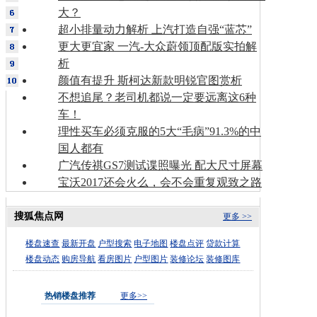
大？
超小排量动力解析 上汽打造自强“蓝芯”
更大更宜家 一汽-大众蔚领顶配版实拍解
析
颜值有提升 斯柯达新款明锐官图赏析
不想追尾？老司机都说一定要远离这6种
车！
理性买车必须克服的5大“毛病”91.3%的中
国人都有
广汽传祺GS7测试谍照曝光 配大尺寸屏幕
宝沃2017还会火么，会不会重复观致之路
搜狐焦点网
更多 >>
楼盘速查
最新开盘
户型搜索
电子地图
楼盘点评
贷款计算
楼盘动态
购房导航
看房图片
户型图片
装修论坛
装修图库
热销楼盘推荐
更多>>