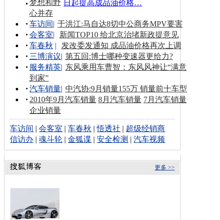
梦想和野
日起提高成品油价格…
心并存
车访间
|
于洪江:马自达8切中公商务MPV要害
会客室
|
新闻TOP10 给北京治堵新政提意见
车春秋
|
发改委发通知 成品油价格再次上调
三博演议
|
第五回:博士哪种变速器更给力?
服务精英
|
东风乘用车曹智：东风风神让“满意
到家”
汽车销量
|
中汽协:9月销量155万 销量前十车型
2010年9月汽车销量
8月汽车销量
7月汽车销量
企业销量
车访间
|
会客室
|
车春秋
|
悟透社
|
超级经销商
信访办
|
魂斗轮
|
金狐谍
|
安全检测
|
汽车视频
更多 >>