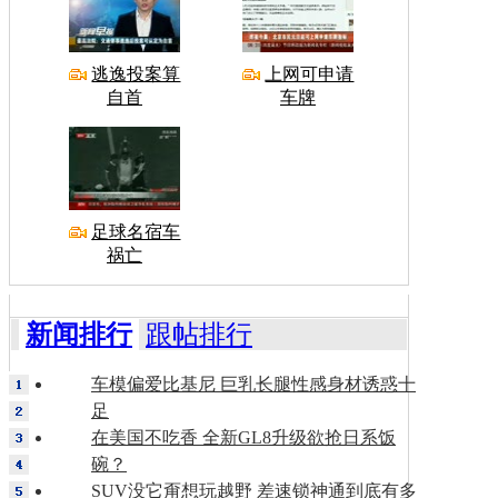
逃逸投案算
上网可申请
自首
车牌
足球名宿车
祸亡
新闻排行
跟帖排行
车模偏爱比基尼 巨乳长腿性感身材诱惑十
足
在美国不吃香 全新GL8升级欲抢日系饭
碗？
SUV没它甭想玩越野 差速锁神通到底有多