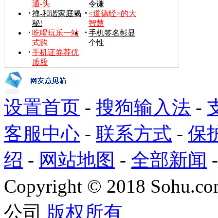
通-头
令谦
禅-和谐家庭揭
<道德经>的大
秘!
智慧
吃喝玩乐一站
手机签名彰显
式购
个性
手机证券荐优
质股
设置首页
-
搜狗输入法
-
客服中心
-
联系方式
-
保
绍
-
网站地图
-
全部新闻
Copyright
©
2018 Sohu.com
公司
版权所有