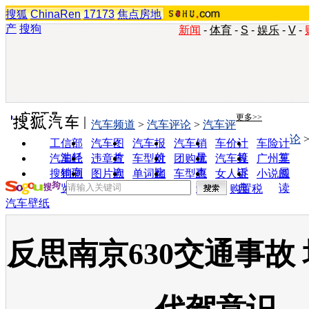
搜狐
ChinaRen
17173
焦点房地
产
搜狗
新闻
-
体育
-
S
-
娱乐
-
V
-
实用工具
更多>>
汽车频道
>
汽车评论
>
汽车评
论
工信部
汽车图
汽车报
汽车销
车价计
车险计
油耗
片
价
量
算
算
汽车经
违章查
车型对
团购优
汽车投
广州车
销商
询
比
惠
诉
展
搜狗浏
图片欣
单词翻
车型查
女人宝
小说阅
览器
赏
译
询
典
读
购置税
汽车壁纸
反思南京630交通事故