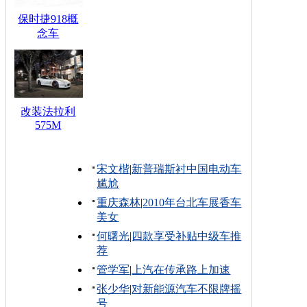
保时捷918概
念车
改装法拉利
575M
宋文楷
|
新普瑞斯衬中国电动车
尴尬
重庆森林
|
2010年台北车展香车
美女
何曙光
|
四款享受补贴中级车推
荐
管学军
|
上汽在传承路上加速
张少华
|
对新能源汽车不限牌摇
号