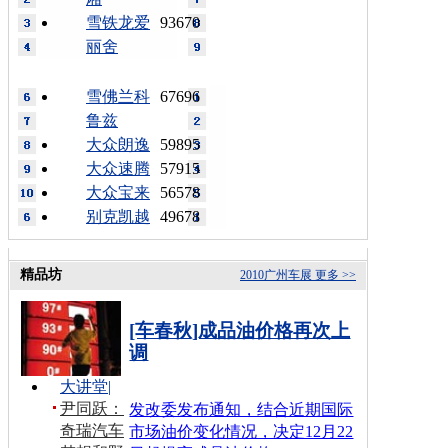
雪铁龙爱
93670
丽舍
雪佛兰科
67696
鲁兹
大众朗逸
59895
大众速腾
57915
大众宝来
56578
别克凯越
49678
精品坊
2010广州车展
更多 >>
[车春秋]成品油价格再次上
调
大讲堂
|
尹同跃：
发改委发布通知，结合近期国际
奇瑞汽车
市场油价变化情况，决定12月22