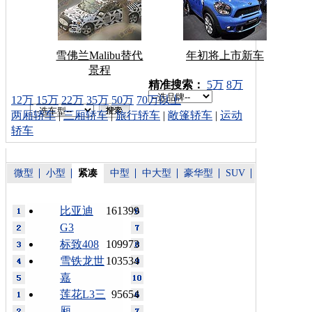
雪佛兰Malibu替代
年初将上市新车
景程
车型搜索：
精准搜索：
5万
8万
12万
15万
22万
35万
50万
70万以上
两厢轿车
|
三厢轿车
|
旅行轿车
|
敞篷轿车
|
运动
轿车
微型
小型
紧凑
中型
中大型
豪华型
SUV
比亚迪
161399
G3
标致408
109973
雪铁龙世
103534
嘉
莲花L3三
95654
厢