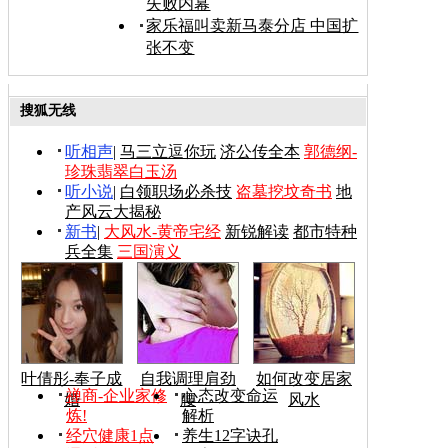
失败内幕
家乐福叫卖新马泰分店 中国扩
张不变
搜狐无线
听相声
|
马三立逗你玩
济公传全本
郭德纲-
珍珠翡翠白玉汤
听小说
|
白领职场必杀技
盗墓挖坟奇书
地
产风云大揭秘
新书
|
大风水-黄帝宅经
新锐解读
都市特种
兵全集
三国演义
叶倩彤-奉子成
自我调理肩劲
如何改变居家
禅商-企业家修
心态改变命运
婚
腰
风水
炼!
解析
经穴健康1点
养生12字诀孔